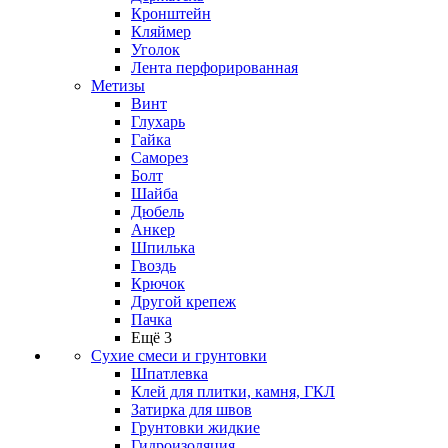
Кронштейн
Кляймер
Уголок
Лента перфорированная
Метизы
Винт
Глухарь
Гайка
Саморез
Болт
Шайба
Дюбель
Анкер
Шпилька
Гвоздь
Крючок
Другой крепеж
Пачка
Ещё 3
Сухие смеси и грунтовки
Шпатлевка
Клей для плитки, камня, ГКЛ
Затирка для швов
Грунтовки жидкие
Гидроизоляция