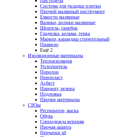
Пистолеты
Система для укладки плитки
Прочий малярный инструмент
Емкости малярные
Валики, ролики малярные
Шпатель, скребок
Гладилка, кельма, терка
Маркер, карандаш строительный
Правило
Ещё 2
Изоляционные материалы
Теплоизоляция
Уплотнитель
Поролон
Пенопласт
Асбест
Паронит, резина
Подложка
Прочие материалы
СИЗы
Респиратор, маска
Обувь
Спецодежда верхняя
Прочая защита
Перчатки хб