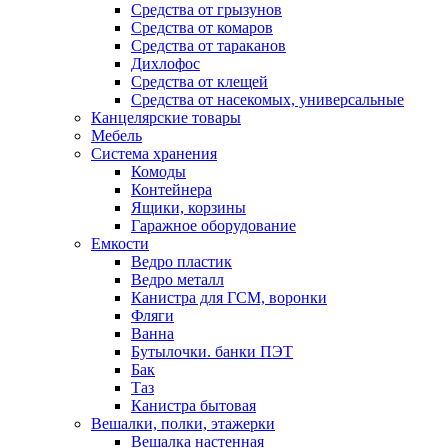
Средства от грызунов
Средства от комаров
Средства от тараканов
Дихлофос
Средства от клещей
Средства от насекомых, универсальные
Канцелярские товары
Мебель
Система хранения
Комоды
Контейнера
Ящики, корзины
Гаражное оборудование
Емкости
Ведро пластик
Ведро металл
Канистра для ГСМ, воронки
Фляги
Ванна
Бутылочки. банки ПЭТ
Бак
Таз
Канистра бытовая
Вешалки, полки, этажерки
Вешалка настенная