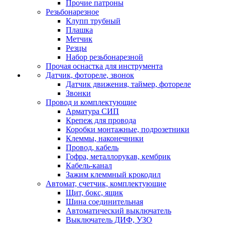
Прочие патроны
Резьбонарезное
Клупп трубный
Плашка
Метчик
Резцы
Набор резьбонарезной
Прочая оснастка для инструмента
Датчик, фотореле, звонок
Датчик движения, таймер, фотореле
Звонки
Провод и комплектующие
Арматура СИП
Крепеж для провода
Коробки монтажные, подрозетники
Клеммы, наконечники
Провод, кабель
Гофра, металлорукав, кембрик
Кабель-канал
Зажим клеммный крокодил
Автомат, счетчик, комплектующие
Щит, бокс, ящик
Шина соединительная
Автоматический выключатель
Выключатель ДИФ, УЗО