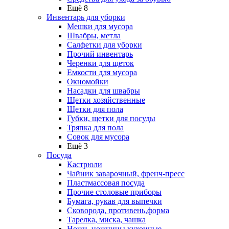
Ещё 8
Инвентарь для уборки
Мешки для мусора
Швабры, метла
Салфетки для уборки
Прочий инвентарь
Черенки для щеток
Емкости для мусора
Окномойки
Насадки для швабры
Щетки хозяйственные
Щетки для пола
Губки, щетки для посуды
Тряпка для пола
Совок для мусора
Ещё 3
Посуда
Кастрюли
Чайник заварочный, френч-пресс
Пластмассовая посуда
Прочие столовые приборы
Бумага, рукав для выпечки
Сковорода, противень,форма
Тарелка, миска, чашка
Ножи, ножницы кухонные