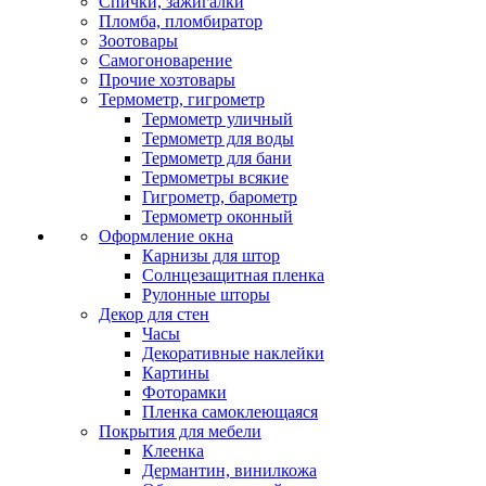
Спички, зажигалки
Пломба, пломбиратор
Зоотовары
Самогоноварение
Прочие хозтовары
Термометр, гигрометр
Термометр уличный
Термометр для воды
Термометр для бани
Термометры всякие
Гигрометр, барометр
Термометр оконный
Оформление окна
Карнизы для штор
Солнцезащитная пленка
Рулонные шторы
Декор для стен
Часы
Декоративные наклейки
Картины
Фоторамки
Пленка самоклеющаяся
Покрытия для мебели
Клеенка
Дермантин, винилкожа