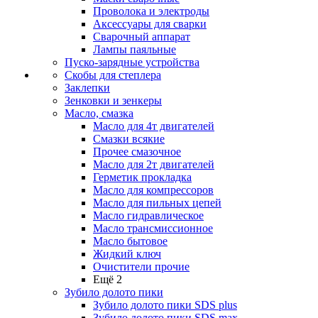
Проволока и электроды
Аксессуары для сварки
Сварочный аппарат
Лампы паяльные
Пуско-зарядные устройства
Скобы для степлера
Заклепки
Зенковки и зенкеры
Масло, смазка
Масло для 4т двигателей
Смазки всякие
Прочее смазочное
Масло для 2т двигателей
Герметик прокладка
Масло для компрессоров
Масло для пильных цепей
Масло гидравлическое
Масло трансмиссионное
Масло бытовое
Жидкий ключ
Очистители прочие
Ещё 2
Зубило долото пики
Зубило долото пики SDS plus
Зубило долото пики SDS max