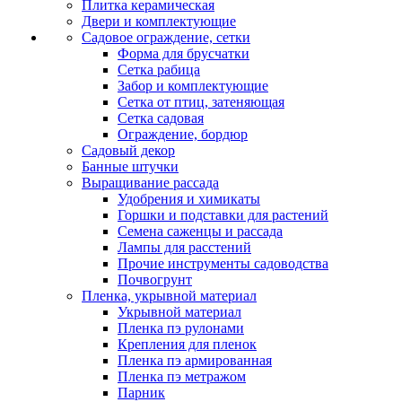
Плитка керамическая
Двери и комплектующие
Садовое ограждение, сетки
Форма для брусчатки
Сетка рабица
Забор и комплектующие
Сетка от птиц, затеняющая
Сетка садовая
Ограждение, бордюр
Садовый декор
Банные штучки
Выращивание рассада
Удобрения и химикаты
Горшки и подставки для растений
Семена саженцы и рассада
Лампы для расстений
Прочие инструменты садоводства
Почвогрунт
Пленка, укрывной материал
Укрывной материал
Пленка пэ рулонами
Крепления для пленок
Пленка пэ армированная
Пленка пэ метражом
Парник