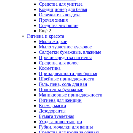
Средства для унитаза
Кондиционер для белья
Освежитель воздуха
Прочая химия
Средства чистящие
Ещё 2
Гигиена и красота
Мыло жидкое
Мыло туалетное кусковое
Салфетки бумажные, влажные
Прочие средства гигиены
Средства для волос
Косметика
Принадлежности для бритья
Швейные принадлежности
Гель, пена, соль для ван
Полотенца бумажные
Маникюрные принадлежности
Гигиена для женщин
Крема, маски
Дезодоранты
Бумага туалетная
Уход за полостью рта
Губки, мочалки для ванны
Средства для ухода за обувью