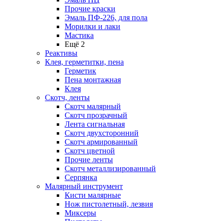
Прочие краски
Эмаль ПФ-226, для пола
Морилки и лаки
Мастика
Ещё 2
Реактивы
Клея, герметитки, пена
Герметик
Пена монтажная
Клея
Скотч, ленты
Скотч малярный
Скотч прозрачный
Лента сигнальная
Скотч двухсторонний
Скотч армированный
Скотч цветной
Прочие ленты
Скотч металлизированный
Серпянка
Малярный инструмент
Кисти малярные
Нож пистолетный, лезвия
Миксеры