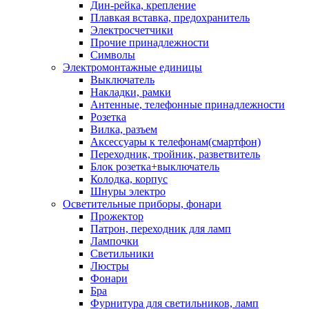
Дин-рейка, крепление
Плавкая вставка, предохранитель
Электросчетчики
Прочие принадлежности
Символы
Электромонтажные единицы
Выключатель
Накладки, рамки
Антенные, телефонные принадлежности
Розетка
Вилка, разъем
Аксессуары к телефонам(смартфон)
Переходник, тройник, разветвитель
Блок розетка+выключатель
Колодка, корпус
Шнуры электро
Осветительные приборы, фонари
Прожектор
Патрон, переходник для ламп
Лампочки
Светильники
Люстры
Фонари
Бра
Фурнитура для светильников, ламп