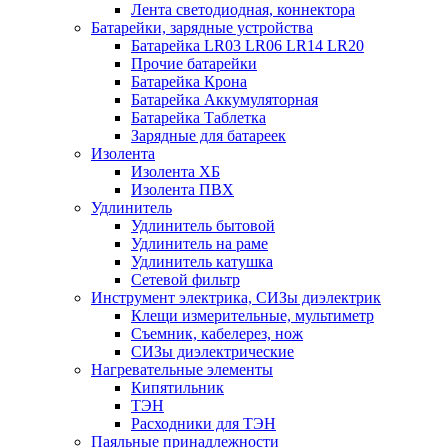
Лента светодиодная, коннектора
Батарейки, зарядные устройства
Батарейка LR03 LR06 LR14 LR20
Прочие батарейки
Батарейка Крона
Батарейка Аккумуляторная
Батарейка Таблетка
Зарядные для батареек
Изолента
Изолента ХБ
Изолента ПВХ
Удлинитель
Удлинитель бытовой
Удлинитель на раме
Удлинитель катушка
Сетевой фильтр
Инструмент электрика, СИЗы диэлектрик
Клещи измерительные, мультиметр
Съемник, кабелерез, нож
СИЗы диэлектрические
Нагревательные элементы
Кипятильник
ТЭН
Расходники для ТЭН
Паяльные принадлежности