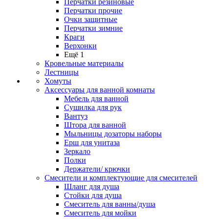
Перчатки резиновые
Перчатки прочие
Очки защитные
Перчатки зимние
Краги
Верхонки
Ещё 1
Кровельные материалы
Лестницы
Хомуты
Аксессуары для ванной комнаты
Мебель для ванной
Сушилка для рук
Вантуз
Штора для ванной
Мыльницы дозаторы наборы
Ерш для унитаза
Зеркало
Полки
Держатели/ крючки
Смесители и комплектующие для смесителей
Шланг для душа
Стойки для душа
Смеситель для ванны/душа
Смеситель для мойки