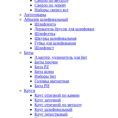
Сверло по металлу
Сверло по дереву
Наборы сверел все
Автотовары
Абразив шлифовальный
Шлифлента
Держатель брусок для шлифовки
Шлифсетка
Шкурка шлифовальная
Губка для шлифования
Шлифлист
Биты
Адаптер, удлинитель для бит
Биты прочие
Бита PZ
Бита шлиц
Наборы бит
Головка магнитная
Бита PH
Круги
Круг отрезной по камню
Круг заточной
Круг отрезной по металлу
Круг шлифовальный
Круг лепестковый