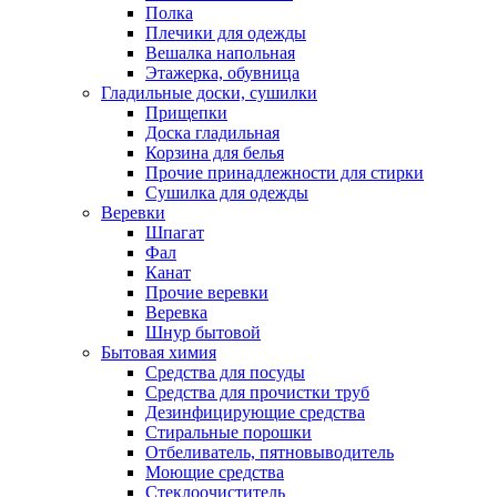
Полка
Плечики для одежды
Вешалка напольная
Этажерка, обувница
Гладильные доски, сушилки
Прищепки
Доска гладильная
Корзина для белья
Прочие принадлежности для стирки
Сушилка для одежды
Веревки
Шпагат
Фал
Канат
Прочие веревки
Веревка
Шнур бытовой
Бытовая химия
Средства для посуды
Средства для прочистки труб
Дезинфицирующие средства
Стиральные порошки
Отбеливатель, пятновыводитель
Моющие средства
Стеклоочиститель