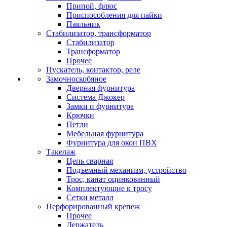
Припой, флюс
Приспособления для пайки
Паяльник
Стабилизатор, трансформатор
Стабилизатор
Трансформатор
Прочее
Пускатель, контактор, реле
Замочноскобяное
Дверная фурнитура
Система Джокер
Замки и фурнитура
Крючки
Петли
Мебельная фурнитура
Фурнитура для окон ПВХ
Такелаж
Цепь сварная
Подъемный механизм, устройство
Трос, канат оцинкованный
Комплектующие к тросу
Сетки металл
Перфорированный крепеж
Прочее
Держатель