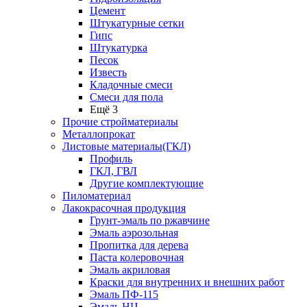
Цемент
Штукатурные сетки
Гипс
Штукатурка
Песок
Известь
Кладочные смеси
Смеси для пола
Ещё 3
Прочие стройматериалы
Металлопрокат
Листовые материалы(ГКЛ)
Профиль
ГКЛ, ГВЛ
Другие комплектующие
Пиломатериал
Лакокрасочная продукция
Грунт-эмаль по ржавчине
Эмаль аэрозольная
Пропитка для дерева
Паста колеровочная
Эмаль акриловая
Краски для внутренних и внешних работ
Эмаль ПФ-115
Эмаль НЦ