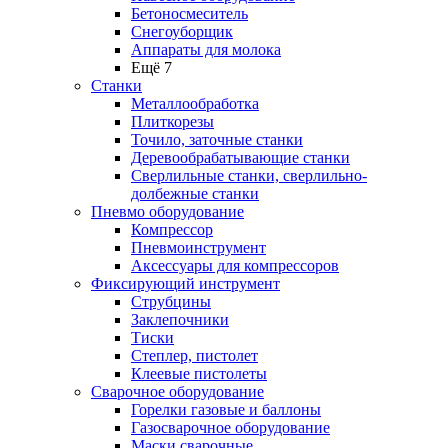
Бетоносмеситель
Снегоуборщик
Аппараты для молока
Ещё 7
Станки
Металлообработка
Плиткорезы
Точило, заточные станки
Деревообрабатывающие станки
Сверлильные станки, сверлильно-
долбежные станки
Пневмо оборудование
Компрессор
Пневмоинструмент
Аксессуары для компрессоров
Фиксирующий инструмент
Струбцины
Заклепочники
Тиски
Степлер, пистолет
Клеевые пистолеты
Сварочное оборудование
Горелки газовые и баллоны
Газосварочное оборудование
Маски сварочные