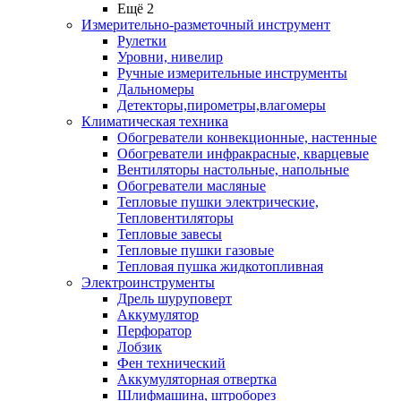
Ещё 2
Измерительно-разметочный инструмент
Рулетки
Уровни, нивелир
Ручные измерительные инструменты
Дальномеры
Детекторы,пирометры,влагомеры
Климатическая техника
Обогреватели конвекционные, настенные
Обогреватели инфракрасные, кварцевые
Вентиляторы настольные, напольные
Обогреватели масляные
Тепловые пушки электрические,
Тепловентиляторы
Тепловые завесы
Тепловые пушки газовые
Тепловая пушка жидкотопливная
Электроинструменты
Дрель шуруповерт
Аккумулятор
Перфоратор
Лобзик
Фен технический
Аккумуляторная отвертка
Шлифмашина, штроборез