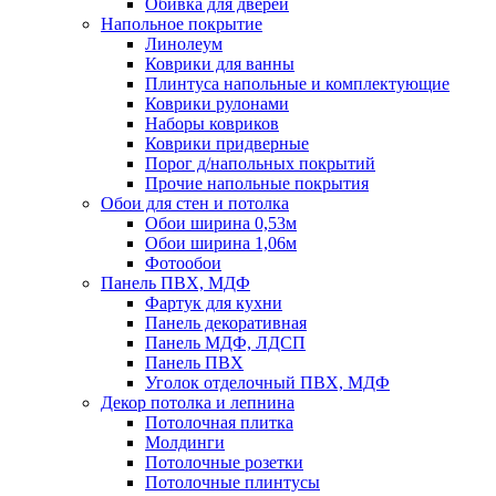
Обивка для дверей
Напольное покрытие
Линолеум
Коврики для ванны
Плинтуса напольные и комплектующие
Коврики рулонами
Наборы ковриков
Коврики придверные
Порог д/напольных покрытий
Прочие напольные покрытия
Обои для стен и потолка
Обои ширина 0,53м
Обои ширина 1,06м
Фотообои
Панель ПВХ, МДФ
Фартук для кухни
Панель декоративная
Панель МДФ, ЛДСП
Панель ПВХ
Уголок отделочный ПВХ, МДФ
Декор потолка и лепнина
Потолочная плитка
Молдинги
Потолочные розетки
Потолочные плинтусы