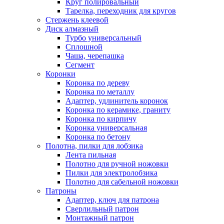
Круг полировальный
Тарелка, переходник для кругов
Стержень клеевой
Диск алмазный
Турбо универсальный
Сплошной
Чаша, черепашка
Сегмент
Коронки
Коронка по дереву
Коронка по металлу
Адаптер, удлинитель коронок
Коронка по керамике, граниту
Коронка по кирпичу
Коронка универсальная
Коронка по бетону
Полотна, пилки для лобзика
Лента пильная
Полотно для ручной ножовки
Пилки для электролобзика
Полотно для сабельной ножовки
Патроны
Адаптер, ключ для патрона
Сверлильный патрон
Монтажный патрон