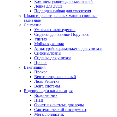
Комплектующие для смесителей
Лейка для душа
Подводка гибкая для смесителя
Шланги для стиральных машин сливные,
заливные
Санфаянс
Умывальник/пьедестал
Сиденья для ванны/ Поручень
Унитаз
Мойка кухонная
Арматура/гофра/манжеты для унитаза
Сифоны/трапы
Сиденье для унитаза
Прочее
Вентиляция
Прочее
Вентилятор канальный
Люк/ Решетка
Вент. системы
Водопровод и канализация
Водосчетчик
ПНД
Очистная система для воды
Сантехнический инструмент
Металлопластик