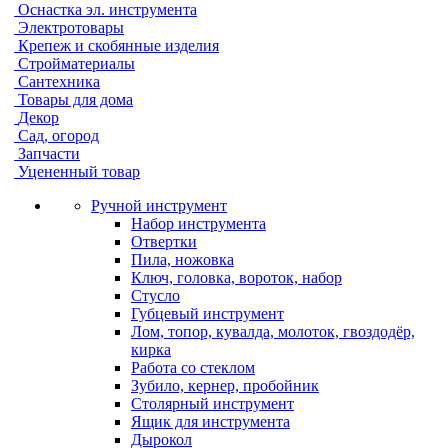
Оснастка эл. инструмента
Электротовары
Крепеж и скобянные изделия
Стройматериалы
Сантехника
Товары для дома
Декор
Сад, огород
Запчасти
Уцененный товар
Ручной инструмент
Набор инструмента
Отвертки
Пила, ножовка
Ключ, головка, вороток, набор
Стусло
Губцевый инструмент
Лом, топор, кувалда, молоток, гвоздодёр,
кирка
Работа со стеклом
Зубило, кернер, пробойник
Столярный инструмент
Ящик для инструмента
Дырокол