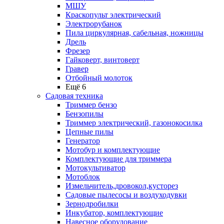
МШУ
Краскопульт электрический
Электрорубанок
Пила циркулярная, сабельная, ножницы
Дрель
Фрезер
Гайковерт, винтоверт
Гравер
Отбойный молоток
Ещё 6
Садовая техника
Триммер бензо
Бензопилы
Триммер электрический, газонокосилка
Цепные пилы
Генератор
Мотобур и комплектующие
Комплектующие для триммера
Мотокультиватор
Мотоблок
Измельчитель,дровокол,кусторез
Садовые пылесосы и воздуходувки
Зернодробилки
Инкубатор, комплектующие
Навесное оборудование