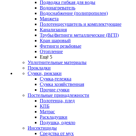
Подводка гибкая для воды
Водонагреватель
Водоснабжение (полипропилен)
Манжета
Полотенцесушитель и комплектующие
Канализация
Трубы/фитинги металлические (ВГП)
Кран шаровый
Фитинги резьбовые
Отопление
Ещё 5
Уплотнительные материалы
Прокладки
Сумки, рюкзаки
Сумка-тележка
Сумка хозяйственная
Прочие сумки
Постельные принадлежности
Полотенца, плед
КПБ
Матрас
Раскладушки
Подушка, одеяло
Инсектициды
Средства от мух