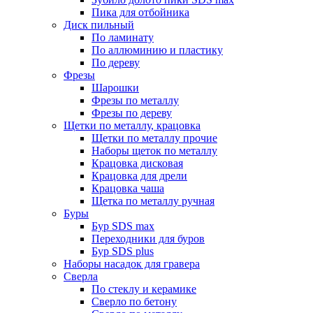
Пика для отбойника
Диск пильный
По ламинату
По аллюминию и пластику
По дереву
Фрезы
Шарошки
Фрезы по металлу
Фрезы по дереву
Щетки по металлу, крацовка
Щетки по металлу прочие
Наборы щеток по металлу
Крацовка дисковая
Крацовка для дрели
Крацовка чаша
Щетка по металлу ручная
Буры
Бур SDS max
Переходники для буров
Бур SDS plus
Наборы насадок для гравера
Сверла
По стеклу и керамике
Сверло по бетону