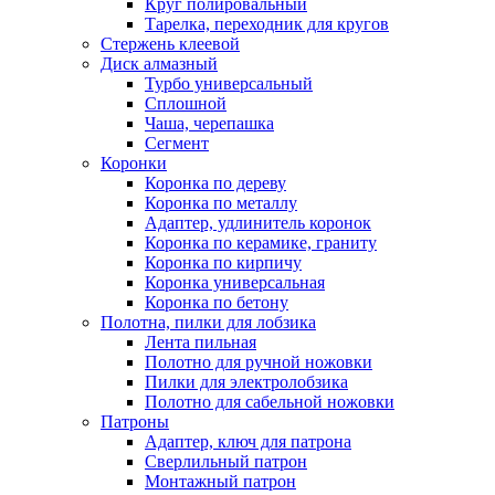
Круг полировальный
Тарелка, переходник для кругов
Стержень клеевой
Диск алмазный
Турбо универсальный
Сплошной
Чаша, черепашка
Сегмент
Коронки
Коронка по дереву
Коронка по металлу
Адаптер, удлинитель коронок
Коронка по керамике, граниту
Коронка по кирпичу
Коронка универсальная
Коронка по бетону
Полотна, пилки для лобзика
Лента пильная
Полотно для ручной ножовки
Пилки для электролобзика
Полотно для сабельной ножовки
Патроны
Адаптер, ключ для патрона
Сверлильный патрон
Монтажный патрон