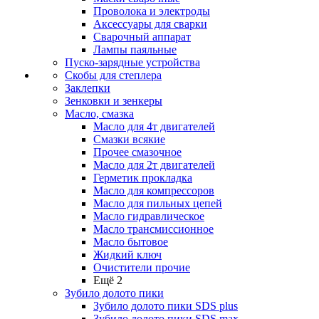
Проволока и электроды
Аксессуары для сварки
Сварочный аппарат
Лампы паяльные
Пуско-зарядные устройства
Скобы для степлера
Заклепки
Зенковки и зенкеры
Масло, смазка
Масло для 4т двигателей
Смазки всякие
Прочее смазочное
Масло для 2т двигателей
Герметик прокладка
Масло для компрессоров
Масло для пильных цепей
Масло гидравлическое
Масло трансмиссионное
Масло бытовое
Жидкий ключ
Очистители прочие
Ещё 2
Зубило долото пики
Зубило долото пики SDS plus
Зубило долото пики SDS max