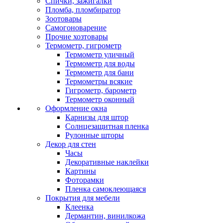
Спички, зажигалки
Пломба, пломбиратор
Зоотовары
Самогоноварение
Прочие хозтовары
Термометр, гигрометр
Термометр уличный
Термометр для воды
Термометр для бани
Термометры всякие
Гигрометр, барометр
Термометр оконный
Оформление окна
Карнизы для штор
Солнцезащитная пленка
Рулонные шторы
Декор для стен
Часы
Декоративные наклейки
Картины
Фоторамки
Пленка самоклеющаяся
Покрытия для мебели
Клеенка
Дермантин, винилкожа