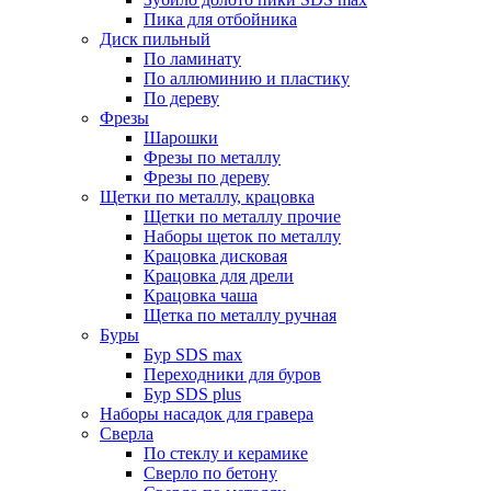
Пика для отбойника
Диск пильный
По ламинату
По аллюминию и пластику
По дереву
Фрезы
Шарошки
Фрезы по металлу
Фрезы по дереву
Щетки по металлу, крацовка
Щетки по металлу прочие
Наборы щеток по металлу
Крацовка дисковая
Крацовка для дрели
Крацовка чаша
Щетка по металлу ручная
Буры
Бур SDS max
Переходники для буров
Бур SDS plus
Наборы насадок для гравера
Сверла
По стеклу и керамике
Сверло по бетону