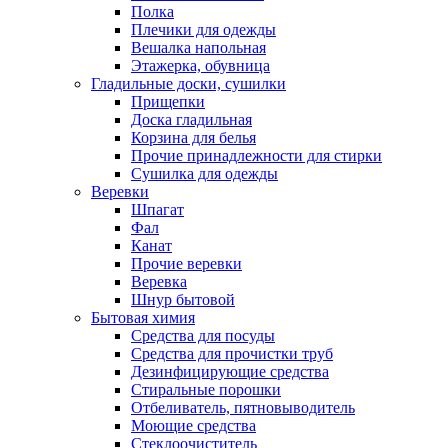
Полка
Плечики для одежды
Вешалка напольная
Этажерка, обувница
Гладильные доски, сушилки
Прищепки
Доска гладильная
Корзина для белья
Прочие принадлежности для стирки
Сушилка для одежды
Веревки
Шпагат
Фал
Канат
Прочие веревки
Веревка
Шнур бытовой
Бытовая химия
Средства для посуды
Средства для прочистки труб
Дезинфицирующие средства
Стиральные порошки
Отбеливатель, пятновыводитель
Моющие средства
Стеклоочиститель