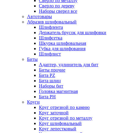
Сверло по металлу
Сверло по дереву
Наборы сверел все
Автотовары
Абразив шлифовальный
Шлифлента
Держатель брусок для шлифовки
Шлифсетка
Шкурка шлифовальная
Губка для шлифования
Шлифлист
Биты
Адаптер, удлинитель для бит
Биты прочие
Бита PZ
Бита шлиц
Наборы бит
Головка магнитная
Бита PH
Круги
Круг отрезной по камню
Круг заточной
Круг отрезной по металлу
Круг шлифовальный
Круг лепестковый