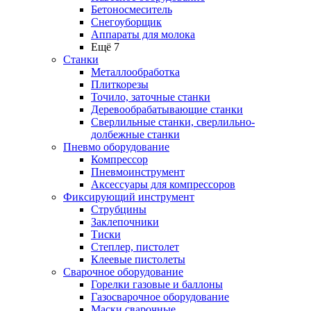
Бетоносмеситель
Снегоуборщик
Аппараты для молока
Ещё 7
Станки
Металлообработка
Плиткорезы
Точило, заточные станки
Деревообрабатывающие станки
Сверлильные станки, сверлильно-
долбежные станки
Пневмо оборудование
Компрессор
Пневмоинструмент
Аксессуары для компрессоров
Фиксирующий инструмент
Струбцины
Заклепочники
Тиски
Степлер, пистолет
Клеевые пистолеты
Сварочное оборудование
Горелки газовые и баллоны
Газосварочное оборудование
Маски сварочные