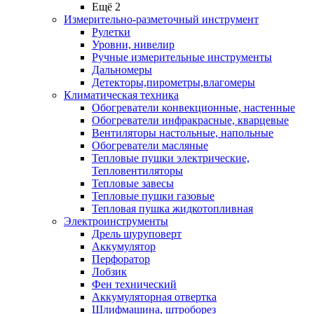
Ещё 2
Измерительно-разметочный инструмент
Рулетки
Уровни, нивелир
Ручные измерительные инструменты
Дальномеры
Детекторы,пирометры,влагомеры
Климатическая техника
Обогреватели конвекционные, настенные
Обогреватели инфракрасные, кварцевые
Вентиляторы настольные, напольные
Обогреватели масляные
Тепловые пушки электрические,
Тепловентиляторы
Тепловые завесы
Тепловые пушки газовые
Тепловая пушка жидкотопливная
Электроинструменты
Дрель шуруповерт
Аккумулятор
Перфоратор
Лобзик
Фен технический
Аккумуляторная отвертка
Шлифмашина, штроборез