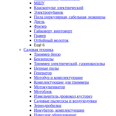
МШУ
Краскопульт электрический
Электрорубанок
Пила циркулярная, сабельная, ножницы
Дрель
Фрезер
Гайковерт, винтоверт
Гравер
Отбойный молоток
Ещё 6
Садовая техника
Триммер бензо
Бензопилы
Триммер электрический, газонокосилка
Цепные пилы
Генератор
Мотобур и комплектующие
Комплектующие для триммера
Мотокультиватор
Мотоблок
Измельчитель,дровокол,кусторез
Садовые пылесосы и воздуходувки
Зернодробилки
Инкубатор, комплектующие
Навесное оборудование