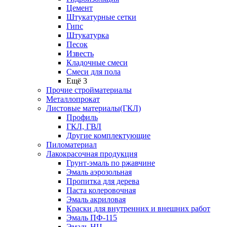
Цемент
Штукатурные сетки
Гипс
Штукатурка
Песок
Известь
Кладочные смеси
Смеси для пола
Ещё 3
Прочие стройматериалы
Металлопрокат
Листовые материалы(ГКЛ)
Профиль
ГКЛ, ГВЛ
Другие комплектующие
Пиломатериал
Лакокрасочная продукция
Грунт-эмаль по ржавчине
Эмаль аэрозольная
Пропитка для дерева
Паста колеровочная
Эмаль акриловая
Краски для внутренних и внешних работ
Эмаль ПФ-115
Эмаль НЦ