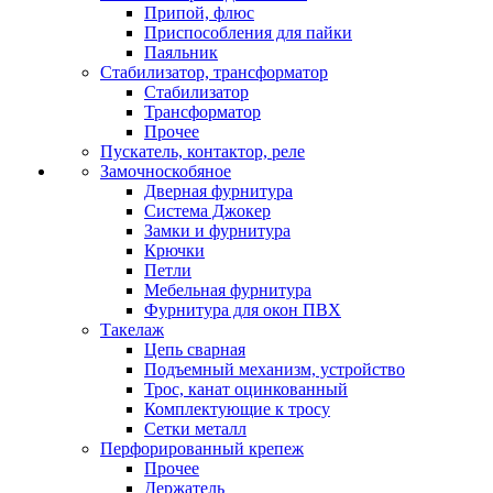
Припой, флюс
Приспособления для пайки
Паяльник
Стабилизатор, трансформатор
Стабилизатор
Трансформатор
Прочее
Пускатель, контактор, реле
Замочноскобяное
Дверная фурнитура
Система Джокер
Замки и фурнитура
Крючки
Петли
Мебельная фурнитура
Фурнитура для окон ПВХ
Такелаж
Цепь сварная
Подъемный механизм, устройство
Трос, канат оцинкованный
Комплектующие к тросу
Сетки металл
Перфорированный крепеж
Прочее
Держатель