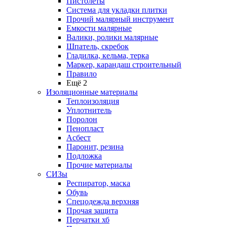
Пистолеты
Система для укладки плитки
Прочий малярный инструмент
Емкости малярные
Валики, ролики малярные
Шпатель, скребок
Гладилка, кельма, терка
Маркер, карандаш строительный
Правило
Ещё 2
Изоляционные материалы
Теплоизоляция
Уплотнитель
Поролон
Пенопласт
Асбест
Паронит, резина
Подложка
Прочие материалы
СИЗы
Респиратор, маска
Обувь
Спецодежда верхняя
Прочая защита
Перчатки хб