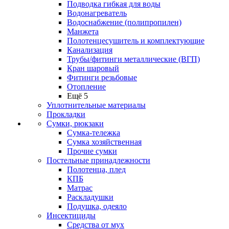
Подводка гибкая для воды
Водонагреватель
Водоснабжение (полипропилен)
Манжета
Полотенцесушитель и комплектующие
Канализация
Трубы/фитинги металлические (ВГП)
Кран шаровый
Фитинги резьбовые
Отопление
Ещё 5
Уплотнительные материалы
Прокладки
Сумки, рюкзаки
Сумка-тележка
Сумка хозяйственная
Прочие сумки
Постельные принадлежности
Полотенца, плед
КПБ
Матрас
Раскладушки
Подушка, одеяло
Инсектициды
Средства от мух