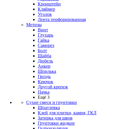
Кронштейн
Кляймер
Уголок
Лента перфорированная
Метизы
Винт
Глухарь
Гайка
Саморез
Болт
Шайба
Дюбель
Анкер
Шпилька
Гвоздь
Крючок
Другой крепеж
Пачка
Ещё 3
Сухие смеси и грунтовки
Шпатлевка
Клей для плитки, камня, ГКЛ
Затирка для швов
Грунтовки жидкие
Гидроизоляция