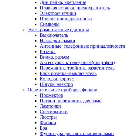
Дин-рейка, крепление
Плавкая вставка, предохранитель
Электросчетчики
Прочие принадлежности
Символы
Электромонтажные единицы
Выключатель
Накладки, рамки
Антенные, телефонные принадлежности
Розетка
Вилка, разъем
Аксессуары к телефонам(смартфон)
Переходник, тройник, разветвитель
Блок розетка+выключатель
Колодка, корпус
Шнуры электро
Осветительные приборы, фонари
Прожектор
Патрон, переходник для ламп
Лампочки
Светильники
Люстры
Фонари
Бра
Фурнитура для светильников, ламп