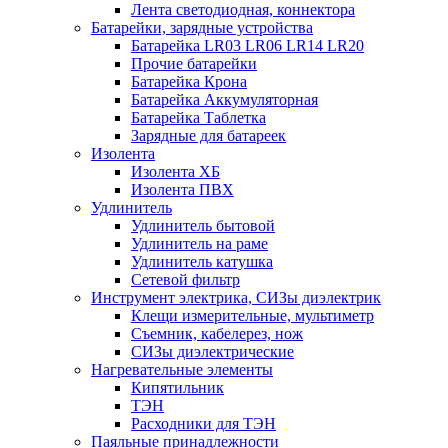
Лента светодиодная, коннектора
Батарейки, зарядные устройства
Батарейка LR03 LR06 LR14 LR20
Прочие батарейки
Батарейка Крона
Батарейка Аккумуляторная
Батарейка Таблетка
Зарядные для батареек
Изолента
Изолента ХБ
Изолента ПВХ
Удлинитель
Удлинитель бытовой
Удлинитель на раме
Удлинитель катушка
Сетевой фильтр
Инструмент электрика, СИЗы диэлектрик
Клещи измерительные, мультиметр
Съемник, кабелерез, нож
СИЗы диэлектрические
Нагревательные элементы
Кипятильник
ТЭН
Расходники для ТЭН
Паяльные принадлежности