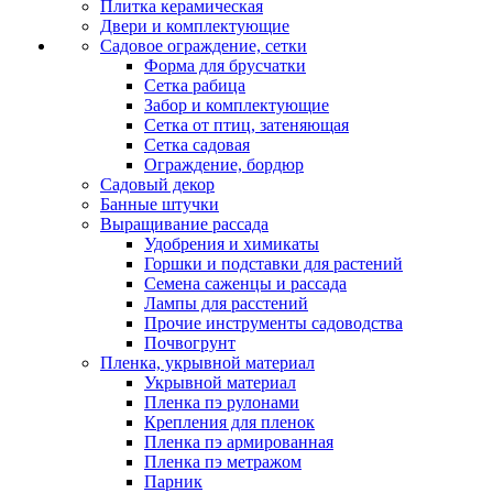
Плитка керамическая
Двери и комплектующие
Садовое ограждение, сетки
Форма для брусчатки
Сетка рабица
Забор и комплектующие
Сетка от птиц, затеняющая
Сетка садовая
Ограждение, бордюр
Садовый декор
Банные штучки
Выращивание рассада
Удобрения и химикаты
Горшки и подставки для растений
Семена саженцы и рассада
Лампы для расстений
Прочие инструменты садоводства
Почвогрунт
Пленка, укрывной материал
Укрывной материал
Пленка пэ рулонами
Крепления для пленок
Пленка пэ армированная
Пленка пэ метражом
Парник