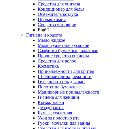
Средства для унитаза
Кондиционер для белья
Освежитель воздуха
Прочая химия
Средства чистящие
Ещё 2
Гигиена и красота
Мыло жидкое
Мыло туалетное кусковое
Салфетки бумажные, влажные
Прочие средства гигиены
Средства для волос
Косметика
Принадлежности для бритья
Швейные принадлежности
Гель, пена, соль для ван
Полотенца бумажные
Маникюрные принадлежности
Гигиена для женщин
Крема, маски
Дезодоранты
Бумага туалетная
Уход за полостью рта
Губки, мочалки для ванны
Средства для ухода за обувью