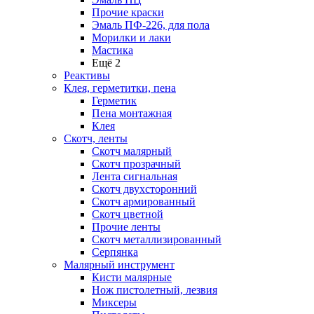
Прочие краски
Эмаль ПФ-226, для пола
Морилки и лаки
Мастика
Ещё 2
Реактивы
Клея, герметитки, пена
Герметик
Пена монтажная
Клея
Скотч, ленты
Скотч малярный
Скотч прозрачный
Лента сигнальная
Скотч двухсторонний
Скотч армированный
Скотч цветной
Прочие ленты
Скотч металлизированный
Серпянка
Малярный инструмент
Кисти малярные
Нож пистолетный, лезвия
Миксеры