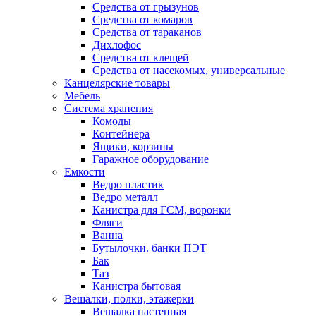
Средства от грызунов
Средства от комаров
Средства от тараканов
Дихлофос
Средства от клещей
Средства от насекомых, универсальные
Канцелярские товары
Мебель
Система хранения
Комоды
Контейнера
Ящики, корзины
Гаражное оборудование
Емкости
Ведро пластик
Ведро металл
Канистра для ГСМ, воронки
Фляги
Ванна
Бутылочки. банки ПЭТ
Бак
Таз
Канистра бытовая
Вешалки, полки, этажерки
Вешалка настенная