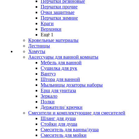
Перчатки резиновые
Перчатки прочие
Очки защитные
Перчатки зимние
Краги
Верхонки
Ещё 1
Кровельные материалы
Лестницы
Хомуты
Аксессуары для ванной комнаты
Мебель для ванной
Сушилка для рук
Вантуз
Штора для ванной
Мыльницы дозаторы наборы
Ерш для унитаза
Зеркало
Полки
Держатели/ крючки
Смесители и комплектующие для смесителей
Шланг для душа
Стойки для душа
Смеситель для ванны/душа
Смеситель для мойки