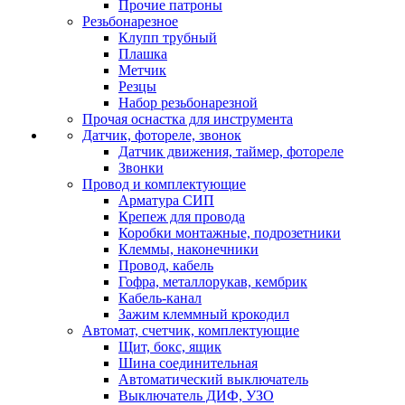
Прочие патроны
Резьбонарезное
Клупп трубный
Плашка
Метчик
Резцы
Набор резьбонарезной
Прочая оснастка для инструмента
Датчик, фотореле, звонок
Датчик движения, таймер, фотореле
Звонки
Провод и комплектующие
Арматура СИП
Крепеж для провода
Коробки монтажные, подрозетники
Клеммы, наконечники
Провод, кабель
Гофра, металлорукав, кембрик
Кабель-канал
Зажим клеммный крокодил
Автомат, счетчик, комплектующие
Щит, бокс, ящик
Шина соединительная
Автоматический выключатель
Выключатель ДИФ, УЗО