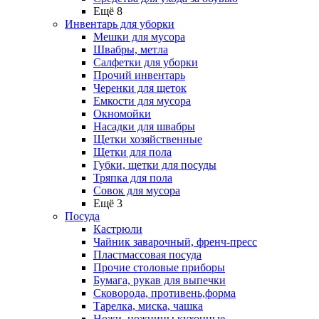
Ещё 8
Инвентарь для уборки
Мешки для мусора
Швабры, метла
Салфетки для уборки
Прочий инвентарь
Черенки для щеток
Емкости для мусора
Окномойки
Насадки для швабры
Щетки хозяйственные
Щетки для пола
Губки, щетки для посуды
Тряпка для пола
Совок для мусора
Ещё 3
Посуда
Кастрюли
Чайник заварочный, френч-пресс
Пластмассовая посуда
Прочие столовые приборы
Бумага, рукав для выпечки
Сковорода, противень,форма
Тарелка, миска, чашка
Ножи, ножницы кухонные