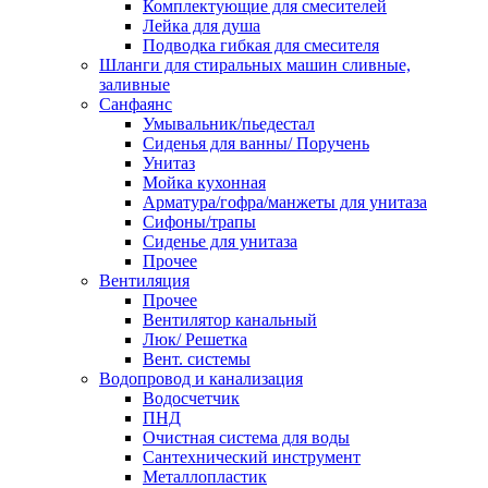
Комплектующие для смесителей
Лейка для душа
Подводка гибкая для смесителя
Шланги для стиральных машин сливные,
заливные
Санфаянс
Умывальник/пьедестал
Сиденья для ванны/ Поручень
Унитаз
Мойка кухонная
Арматура/гофра/манжеты для унитаза
Сифоны/трапы
Сиденье для унитаза
Прочее
Вентиляция
Прочее
Вентилятор канальный
Люк/ Решетка
Вент. системы
Водопровод и канализация
Водосчетчик
ПНД
Очистная система для воды
Сантехнический инструмент
Металлопластик