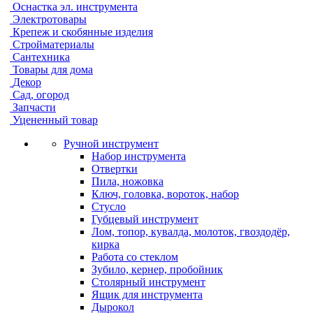
Оснастка эл. инструмента
Электротовары
Крепеж и скобянные изделия
Стройматериалы
Сантехника
Товары для дома
Декор
Сад, огород
Запчасти
Уцененный товар
Ручной инструмент
Набор инструмента
Отвертки
Пила, ножовка
Ключ, головка, вороток, набор
Стусло
Губцевый инструмент
Лом, топор, кувалда, молоток, гвоздодёр,
кирка
Работа со стеклом
Зубило, кернер, пробойник
Столярный инструмент
Ящик для инструмента
Дырокол