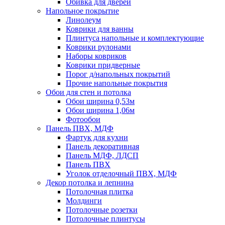
Обивка для дверей
Напольное покрытие
Линолеум
Коврики для ванны
Плинтуса напольные и комплектующие
Коврики рулонами
Наборы ковриков
Коврики придверные
Порог д/напольных покрытий
Прочие напольные покрытия
Обои для стен и потолка
Обои ширина 0,53м
Обои ширина 1,06м
Фотообои
Панель ПВХ, МДФ
Фартук для кухни
Панель декоративная
Панель МДФ, ЛДСП
Панель ПВХ
Уголок отделочный ПВХ, МДФ
Декор потолка и лепнина
Потолочная плитка
Молдинги
Потолочные розетки
Потолочные плинтусы