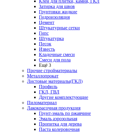
Клей для плитки, камня, ГКЛ
Затирка для швов
Грунтовки жидкие
Гидроизоляция
Цемент
Штукатурные сетки
Гипс
Штукатурка
Песок
Известь
Кладочные смеси
Смеси для пола
Ещё 3
Прочие стройматериалы
Металлопрокат
Листовые материалы(ГКЛ)
Профиль
ГКЛ, ГВЛ
Другие комплектующие
Пиломатериал
Лакокрасочная продукция
Грунт-эмаль по ржавчине
Эмаль аэрозольная
Пропитка для дерева
Паста колеровочная