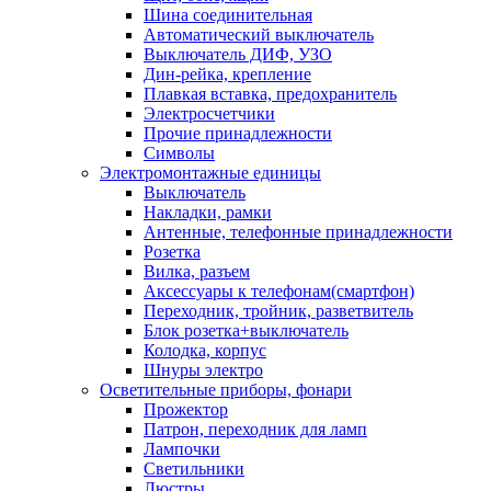
Шина соединительная
Автоматический выключатель
Выключатель ДИФ, УЗО
Дин-рейка, крепление
Плавкая вставка, предохранитель
Электросчетчики
Прочие принадлежности
Символы
Электромонтажные единицы
Выключатель
Накладки, рамки
Антенные, телефонные принадлежности
Розетка
Вилка, разъем
Аксессуары к телефонам(смартфон)
Переходник, тройник, разветвитель
Блок розетка+выключатель
Колодка, корпус
Шнуры электро
Осветительные приборы, фонари
Прожектор
Патрон, переходник для ламп
Лампочки
Светильники
Люстры