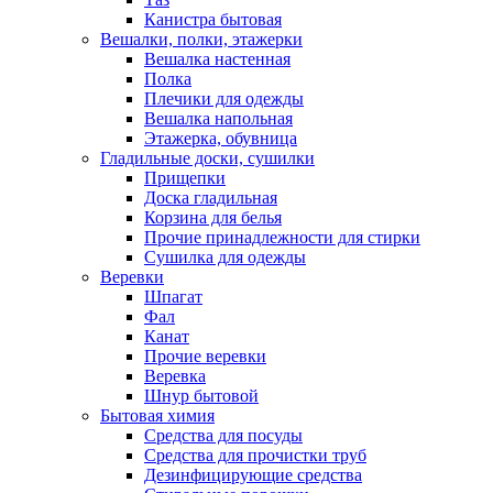
Канистра бытовая
Вешалки, полки, этажерки
Вешалка настенная
Полка
Плечики для одежды
Вешалка напольная
Этажерка, обувница
Гладильные доски, сушилки
Прищепки
Доска гладильная
Корзина для белья
Прочие принадлежности для стирки
Сушилка для одежды
Веревки
Шпагат
Фал
Канат
Прочие веревки
Веревка
Шнур бытовой
Бытовая химия
Средства для посуды
Средства для прочистки труб
Дезинфицирующие средства