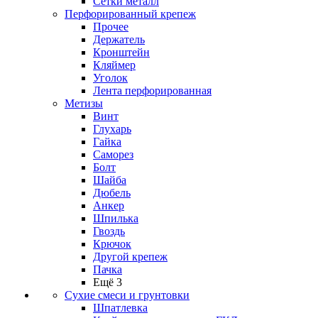
Сетки металл
Перфорированный крепеж
Прочее
Держатель
Кронштейн
Кляймер
Уголок
Лента перфорированная
Метизы
Винт
Глухарь
Гайка
Саморез
Болт
Шайба
Дюбель
Анкер
Шпилька
Гвоздь
Крючок
Другой крепеж
Пачка
Ещё 3
Сухие смеси и грунтовки
Шпатлевка