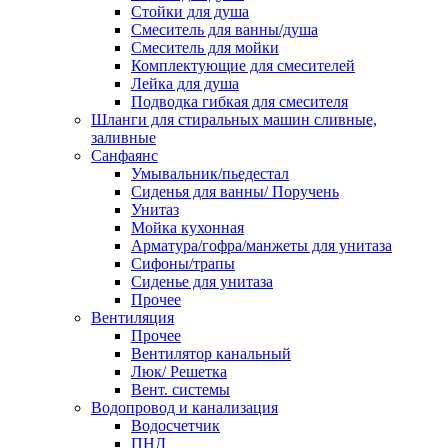
Стойки для душа
Смеситель для ванны/душа
Смеситель для мойки
Комплектующие для смесителей
Лейка для душа
Подводка гибкая для смесителя
Шланги для стиральных машин сливные,
заливные
Санфаянс
Умывальник/пьедестал
Сиденья для ванны/ Поручень
Унитаз
Мойка кухонная
Арматура/гофра/манжеты для унитаза
Сифоны/трапы
Сиденье для унитаза
Прочее
Вентиляция
Прочее
Вентилятор канальный
Люк/ Решетка
Вент. системы
Водопровод и канализация
Водосчетчик
ПНД