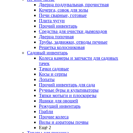
Дверца поддувальная, прочистная
Кочерга, совок для золы
Печи сварные, готовые
Плита чугун
Прочий инвентарь
Средства для очистки дымоходов
Дверца топочная
Трубы, задвижки, отводы печные
Решетка колосниковая
Садовый инвентарь
Колеса камеры и запчасти для садовых
тачек
Тачки садовые
Косы и серпы
Лопаты
Прочий инвентарь для сада
Ручные буры и культиваторы
Тяпки мотыги и плоскорезы
Ящики для овощей
Режущий инвентарь
Грабли
Прочие колеса
Вилы и аэраторы почвы
Ещё 2
Товары для пикника