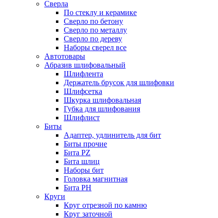
Сверла
По стеклу и керамике
Сверло по бетону
Сверло по металлу
Сверло по дереву
Наборы сверел все
Автотовары
Абразив шлифовальный
Шлифлента
Держатель брусок для шлифовки
Шлифсетка
Шкурка шлифовальная
Губка для шлифования
Шлифлист
Биты
Адаптер, удлинитель для бит
Биты прочие
Бита PZ
Бита шлиц
Наборы бит
Головка магнитная
Бита PH
Круги
Круг отрезной по камню
Круг заточной