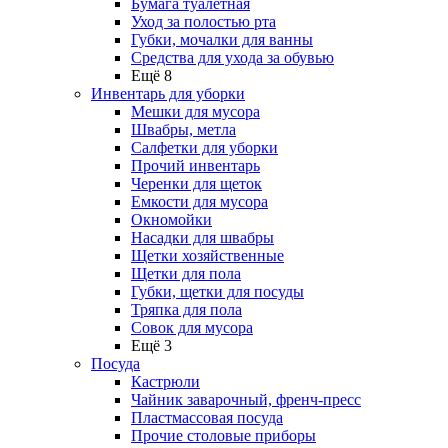
Бумага туалетная
Уход за полостью рта
Губки, мочалки для ванны
Средства для ухода за обувью
Ещё 8
Инвентарь для уборки
Мешки для мусора
Швабры, метла
Салфетки для уборки
Прочий инвентарь
Черенки для щеток
Емкости для мусора
Окномойки
Насадки для швабры
Щетки хозяйственные
Щетки для пола
Губки, щетки для посуды
Тряпка для пола
Совок для мусора
Ещё 3
Посуда
Кастрюли
Чайник заварочный, френч-пресс
Пластмассовая посуда
Прочие столовые приборы