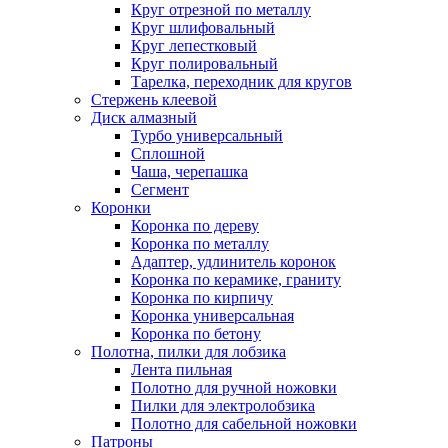
Круг отрезной по металлу
Круг шлифовальный
Круг лепестковый
Круг полировальный
Тарелка, переходник для кругов
Стержень клеевой
Диск алмазный
Турбо универсальный
Сплошной
Чаша, черепашка
Сегмент
Коронки
Коронка по дереву
Коронка по металлу
Адаптер, удлинитель коронок
Коронка по керамике, граниту
Коронка по кирпичу
Коронка универсальная
Коронка по бетону
Полотна, пилки для лобзика
Лента пильная
Полотно для ручной ножовки
Пилки для электролобзика
Полотно для сабельной ножовки
Патроны