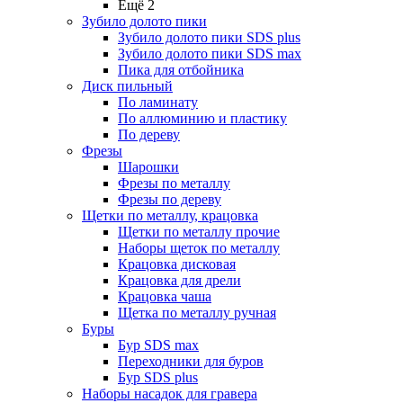
Ещё 2
Зубило долото пики
Зубило долото пики SDS plus
Зубило долото пики SDS max
Пика для отбойника
Диск пильный
По ламинату
По аллюминию и пластику
По дереву
Фрезы
Шарошки
Фрезы по металлу
Фрезы по дереву
Щетки по металлу, крацовка
Щетки по металлу прочие
Наборы щеток по металлу
Крацовка дисковая
Крацовка для дрели
Крацовка чаша
Щетка по металлу ручная
Буры
Бур SDS max
Переходники для буров
Бур SDS plus
Наборы насадок для гравера