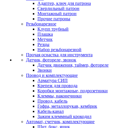
Адаптер, ключ для патрона
Сверлильный патрон
Монтажный патрон
Прочие патроны
Резьбонарезное
Клупп трубный
Плашка
Метчик
Резцы
Набор резьбонарезной
Прочая оснастка для инструмента
Датчик, фотореле, звонок
Датчик движения, таймер, фотореле
Звонки
Провод и комплектующие
Арматура СИП
Крепеж для провода
Коробки монтажные, подрозетники
Клеммы, наконечники
Провод, кабель
Гофра, металлорукав, кембрик
Кабель-канал
Зажим клеммный крокодил
Автомат, счетчик, комплектующие
Щит, бокс, ящик