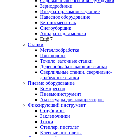
Садовые пылесосы и воздуходувки
Зернодробилки
Инкубатор, комплектующие
Навесное оборудование
Бетоносмеситель
Снегоуборщик
Аппараты для молока
Ещё 7
Станки
Металлообработка
Плиткорезы
Точило, заточные станки
Деревообрабатывающие станки
Сверлильные станки, сверлильно-
долбежные станки
Пневмо оборудование
Компрессор
Пневмоинструмент
Аксессуары для компрессоров
Фиксирующий инструмент
Струбцины
Заклепочники
Тиски
Степлер, пистолет
Клеевые пистолеты