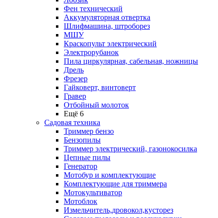
Фен технический
Аккумуляторная отвертка
Шлифмашина, штроборез
МШУ
Краскопульт электрический
Электрорубанок
Пила циркулярная, сабельная, ножницы
Дрель
Фрезер
Гайковерт, винтоверт
Гравер
Отбойный молоток
Ещё 6
Садовая техника
Триммер бензо
Бензопилы
Триммер электрический, газонокосилка
Цепные пилы
Генератор
Мотобур и комплектующие
Комплектующие для триммера
Мотокультиватор
Мотоблок
Измельчитель,дровокол,кусторез