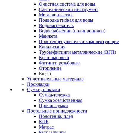
Очистная система для воды
Сантехнический инструмент
Металлопластик
Подводка гибкая для воды
Водонагреватель
Водоснабжение (полипропилен)
Манжета
Полотенцесушитель и комплектующие
Канализация
Трубы/фитинги металлические (ВГП)
Кран шаровый
Фитинги резьбовые
Отопление
Ещё 5
Уплотнительные материалы
Прокладки
Сумки, рюкзаки
Сумка-тележка
Сумка хозяйственная
Прочие сумки
Постельные принадлежности
Полотенца, плед
КПБ
Матрас
Раскладушки