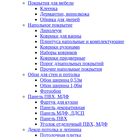
Покрытия для мебели
Клеенка
Дермантин, винилкожа
Обивка для дверей
Напольное покрытие
Линолеум
Коврики для ванны
Плинтуса напольные и комплектующие
Коврики рулонами
Наборы ковриков
Коврики придверные
Порог д/напольных покрытий
Прочие напольные покрытия
Обои для стен и потолка
Обои ширина 0,53м
Обои ширина 1,06м
Фотообои
Панель ПВХ, МДФ
Фартук для кухни
Панель декоративная
Панель МДФ, ЛДСП
Панель ПВХ
Уголок отделочный ПВХ, МДФ
Декор потолка и лепнина
Потолочная плитка