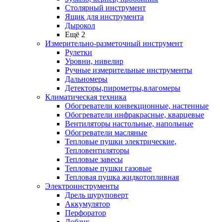
Столярный инструмент
Ящик для инструмента
Дырокол
Ещё 2
Измерительно-разметочный инструмент
Рулетки
Уровни, нивелир
Ручные измерительные инструменты
Дальномеры
Детекторы,пирометры,влагомеры
Климатическая техника
Обогреватели конвекционные, настенные
Обогреватели инфракрасные, кварцевые
Вентиляторы настольные, напольные
Обогреватели масляные
Тепловые пушки электрические,
Тепловентиляторы
Тепловые завесы
Тепловые пушки газовые
Тепловая пушка жидкотопливная
Электроинструменты
Дрель шуруповерт
Аккумулятор
Перфоратор
Лобзик