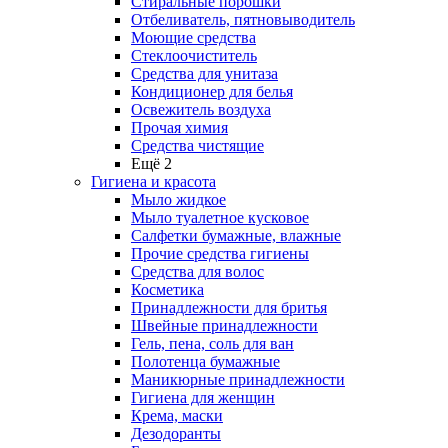
Стиральные порошки
Отбеливатель, пятновыводитель
Моющие средства
Стеклоочиститель
Средства для унитаза
Кондиционер для белья
Освежитель воздуха
Прочая химия
Средства чистящие
Ещё 2
Гигиена и красота
Мыло жидкое
Мыло туалетное кусковое
Салфетки бумажные, влажные
Прочие средства гигиены
Средства для волос
Косметика
Принадлежности для бритья
Швейные принадлежности
Гель, пена, соль для ван
Полотенца бумажные
Маникюрные принадлежности
Гигиена для женщин
Крема, маски
Дезодоранты