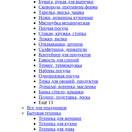
Бумага, рукав для выпечки
Сковорода, противень,форма
Тарелка, миска, чашка
Ножи, ножницы кухонные
Мясорубка механическая
Прочая посуда
Стакан, кружка, стопка
Ложки, вилки
Открывашки, штопор
Салфетница, держатели
Контейнер для продуктов
Емкость для специй
Термос, термокружка
Наборы посуды
Одноразовая посуда
Терка для овощей, продуктов
Дуршлаг, воронка, масленка
Банка стекло, крышки
Поднос, подставка, доска
Ещё 13
Все для праздников
Бытовая техника
Техника для женщин
Техника для кухни
Техника для дома