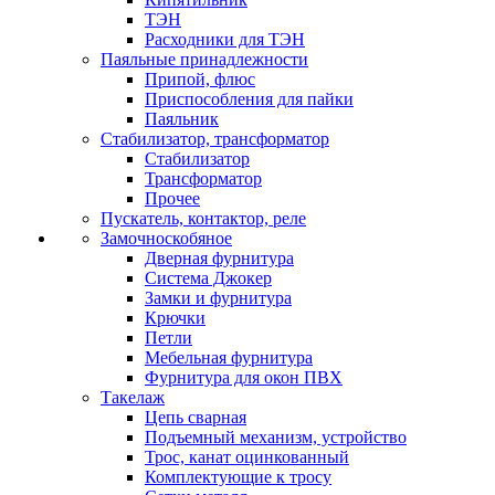
ТЭН
Расходники для ТЭН
Паяльные принадлежности
Припой, флюс
Приспособления для пайки
Паяльник
Стабилизатор, трансформатор
Стабилизатор
Трансформатор
Прочее
Пускатель, контактор, реле
Замочноскобяное
Дверная фурнитура
Система Джокер
Замки и фурнитура
Крючки
Петли
Мебельная фурнитура
Фурнитура для окон ПВХ
Такелаж
Цепь сварная
Подъемный механизм, устройство
Трос, канат оцинкованный
Комплектующие к тросу