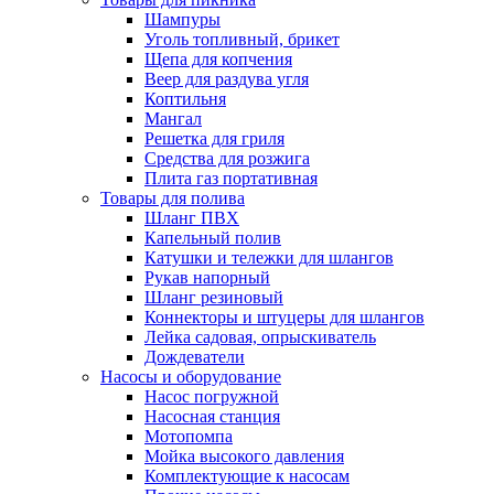
Шампуры
Уголь топливный, брикет
Щепа для копчения
Веер для раздува угля
Коптильня
Мангал
Решетка для гриля
Средства для розжига
Плита газ портативная
Товары для полива
Шланг ПВХ
Капельный полив
Катушки и тележки для шлангов
Рукав напорный
Шланг резиновый
Коннекторы и штуцеры для шлангов
Лейка садовая, опрыскиватель
Дождеватели
Насосы и оборудование
Насос погружной
Насосная станция
Мотопомпа
Мойка высокого давления
Комплектующие к насосам