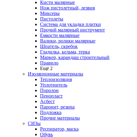
Кисти малярные
Нож пистолетный, лезвия
Миксеры
Пистолеты
Система для укладки плитки
Прочий малярный инструмент
Емкости малярные
Валики, ролики малярные
Шпатель, скребок
Гладилка, кельма, терка
Маркер, карандаш строительный
Правило
Ещё 2
Изоляционные материалы
Теплоизоляция
Уплотнитель
Поролон
Пенопласт
Асбест
Паронит, резина
Подложка
Прочие материалы
СИЗы
Респиратор, маска
Обувь