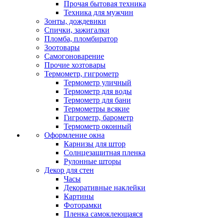
Прочая бытовая техника
Техника для мужчин
Зонты, дождевики
Спички, зажигалки
Пломба, пломбиратор
Зоотовары
Самогоноварение
Прочие хозтовары
Термометр, гигрометр
Термометр уличный
Термометр для воды
Термометр для бани
Термометры всякие
Гигрометр, барометр
Термометр оконный
Оформление окна
Карнизы для штор
Солнцезащитная пленка
Рулонные шторы
Декор для стен
Часы
Декоративные наклейки
Картины
Фоторамки
Пленка самоклеющаяся