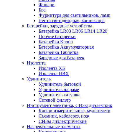
Фонари
Бра
Фурнитура для светильников, ламп
Лента светодиодная, коннектора
Батарейки, зарядные устройства
Батарейка LR03 LR06 LR14 LR20
Прочие батарейки
Батарейка Крона
Батарейка Аккумуляторная
Батарейка Таблетка
Зарядные для батареек
Изолента
Изолента ХБ
Изолента ПВХ
Удлинитель
Удлинитель бытовой
Удлинитель на раме
Удлинитель катушка
Сетевой фильтр
Инструмент электрика, СИЗы диэлектрик
Клещи измерительные, мультиметр
Съемник, кабелерез, нож
СИЗы диэлектрические
Нагревательные элементы
Кипятильник