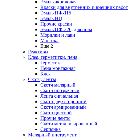
Эмаль акриловая
Краски для внутренних и внешних работ
Эмаль ПФ-115
Эмаль НЦ
Прочие краски
Эмаль ПФ-226, для пола
Морилки и лаки
Мастика
Ещё 2
Реактивы
Клея, герметитки, пена
Герметик
Пена монтажная
Клея
Скотч, ленты
Скотч малярный
Скотч прозрачный
Лента сигнальная
Скотч двухсторонний
Скотч армированный
Скотч цветной
Прочие ленты
Скотч металлизированный
Серпянка
Малярный инструмент