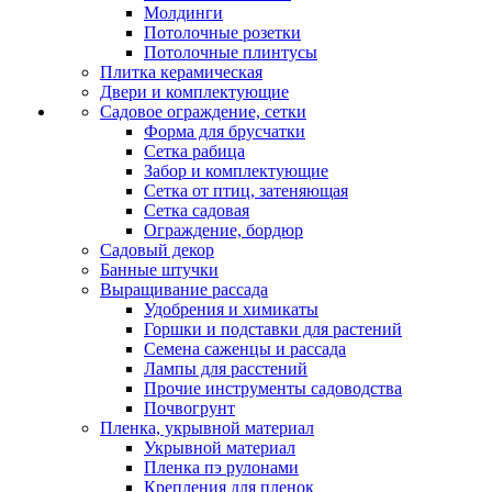
Молдинги
Потолочные розетки
Потолочные плинтусы
Плитка керамическая
Двери и комплектующие
Садовое ограждение, сетки
Форма для брусчатки
Сетка рабица
Забор и комплектующие
Сетка от птиц, затеняющая
Сетка садовая
Ограждение, бордюр
Садовый декор
Банные штучки
Выращивание рассада
Удобрения и химикаты
Горшки и подставки для растений
Семена саженцы и рассада
Лампы для расстений
Прочие инструменты садоводства
Почвогрунт
Пленка, укрывной материал
Укрывной материал
Пленка пэ рулонами
Крепления для пленок