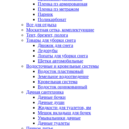
Пленка пэ армированная
Пленка пэ метражом
Парник
Поликарбонат
Все для отдыха
Москитная сетка, комплектующие
Тент, брезент, полога
Товары для уборки снега
Движок для снега
Ледорубы
Лопаты для уборки снега
Щетки автомобильные
Водосточные и кровельные системы
Водосток пластиковый
Земельное водоотведение
Кровельная система
Водосток оцинкованный
Дачная сантехника
Дачные бочки
Дачные души
Жидкости для туалетов, ям
Мешок вкладыш для бочек
Умывальники дачные
Дачные туалеты
Печное литье