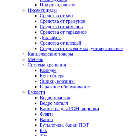
Подушка, одеяло
Инсектициды
Средства от мух
Средства от грызунов
Средства от комаров
Средства от тараканов
Дихлофос
Средства от клещей
Средства от насекомых, универсальные
Канцелярские товары
Мебель
Система хранения
Комоды
Контейнера
Ящики, корзины
Гаражное оборудование
Емкости
Ведро пластик
Ведро металл
Канистра для ГСМ, воронки
Фляги
Ванна
Бутылочки. банки ПЭТ
Бак
Таз