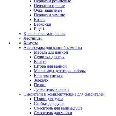
Перчатки резиновые
Перчатки прочие
Очки защитные
Перчатки зимние
Краги
Верхонки
Ещё 1
Кровельные материалы
Лестницы
Хомуты
Аксессуары для ванной комнаты
Мебель для ванной
Сушилка для рук
Вантуз
Штора для ванной
Мыльницы дозаторы наборы
Ерш для унитаза
Зеркало
Полки
Держатели/ крючки
Смесители и комплектующие для смесителей
Шланг для душа
Стойки для душа
Смеситель для ванны/душа
Смеситель для мойки