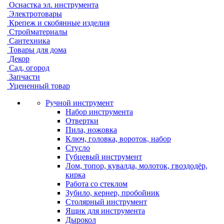
Оснастка эл. инструмента
Электротовары
Крепеж и скобянные изделия
Стройматериалы
Сантехника
Товары для дома
Декор
Сад, огород
Запчасти
Уцененный товар
Ручной инструмент
Набор инструмента
Отвертки
Пила, ножовка
Ключ, головка, вороток, набор
Стусло
Губцевый инструмент
Лом, топор, кувалда, молоток, гвоздодёр,
кирка
Работа со стеклом
Зубило, кернер, пробойник
Столярный инструмент
Ящик для инструмента
Дырокол