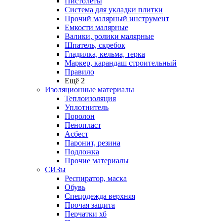
Пистолеты
Система для укладки плитки
Прочий малярный инструмент
Емкости малярные
Валики, ролики малярные
Шпатель, скребок
Гладилка, кельма, терка
Маркер, карандаш строительный
Правило
Ещё 2
Изоляционные материалы
Теплоизоляция
Уплотнитель
Поролон
Пенопласт
Асбест
Паронит, резина
Подложка
Прочие материалы
СИЗы
Респиратор, маска
Обувь
Спецодежда верхняя
Прочая защита
Перчатки хб