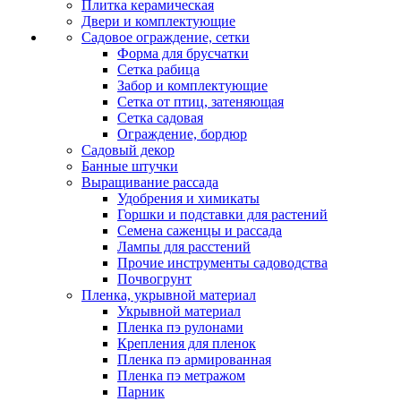
Плитка керамическая
Двери и комплектующие
Садовое ограждение, сетки
Форма для брусчатки
Сетка рабица
Забор и комплектующие
Сетка от птиц, затеняющая
Сетка садовая
Ограждение, бордюр
Садовый декор
Банные штучки
Выращивание рассада
Удобрения и химикаты
Горшки и подставки для растений
Семена саженцы и рассада
Лампы для расстений
Прочие инструменты садоводства
Почвогрунт
Пленка, укрывной материал
Укрывной материал
Пленка пэ рулонами
Крепления для пленок
Пленка пэ армированная
Пленка пэ метражом
Парник