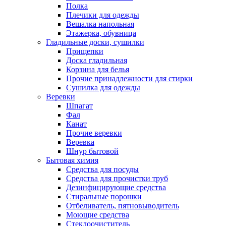
Полка
Плечики для одежды
Вешалка напольная
Этажерка, обувница
Гладильные доски, сушилки
Прищепки
Доска гладильная
Корзина для белья
Прочие принадлежности для стирки
Сушилка для одежды
Веревки
Шпагат
Фал
Канат
Прочие веревки
Веревка
Шнур бытовой
Бытовая химия
Средства для посуды
Средства для прочистки труб
Дезинфицирующие средства
Стиральные порошки
Отбеливатель, пятновыводитель
Моющие средства
Стеклоочиститель