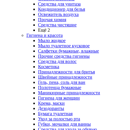
Средства для унитаза
Кондиционер для белья
Освежитель воздуха
Прочая химия
Средства чистящие
Ещё 2
Гигиена и красота
Мыло жидкое
Мыло туалетное кусковое
Салфетки бумажные, влажные
Прочие средства гигиены
Средства для волос
Косметика
Принадлежности для бритья
Швейные принадлежности
Гель, пена, соль для ван
Полотенца бумажные
Маникюрные принадлежности
Гигиена для женщин
Крема, маски
Дезодоранты
Бумага туалетная
Уход за полостью рта
Губки, мочалки для ванны
Средства для ухода за обувью