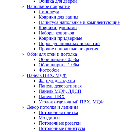
Обивка для дверей
Напольное покрытие
Линолеум
Коврики для ванны
Плинтуса напольные и комплектующие
Коврики рулонами
Наборы ковриков
Коврики придверные
Порог д/напольных покрытий
Прочие напольные покрытия
Обои для стен и потолка
Обои ширина 0,53м
Обои ширина 1,06м
Фотообои
Панель ПВХ, МДФ
Фартук для кухни
Панель декоративная
Панель МДФ, ЛДСП
Панель ПВХ
Уголок отделочный ПВХ, МДФ
Декор потолка и лепнина
Потолочная плитка
Молдинги
Потолочные розетки
Потолочные плинтусы