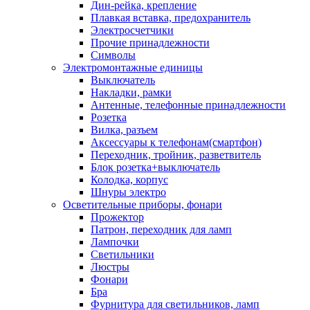
Дин-рейка, крепление
Плавкая вставка, предохранитель
Электросчетчики
Прочие принадлежности
Символы
Электромонтажные единицы
Выключатель
Накладки, рамки
Антенные, телефонные принадлежности
Розетка
Вилка, разъем
Аксессуары к телефонам(смартфон)
Переходник, тройник, разветвитель
Блок розетка+выключатель
Колодка, корпус
Шнуры электро
Осветительные приборы, фонари
Прожектор
Патрон, переходник для ламп
Лампочки
Светильники
Люстры
Фонари
Бра
Фурнитура для светильников, ламп