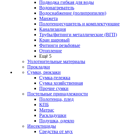
Подводка гибкая для воды
Водонагреватель
Водоснабжение (полипропилен)
Манжета
Полотенцесушитель и комплектующие
Канализация
Трубы/фитинги металлические (ВГП)
Кран шаровый
Фитинги резьбовые
Отопление
Ещё 5
Уплотнительные материалы
Прокладки
Сумки, рюкзаки
Сумка-тележка
Сумка хозяйственная
Прочие сумки
Постельные принадлежности
Полотенца, плед
КПБ
Матрас
Раскладушки
Подушка, одеяло
Инсектициды
Средства от мух