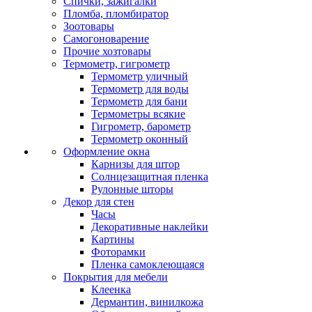
Спички, зажигалки
Пломба, пломбиратор
Зоотовары
Самогоноварение
Прочие хозтовары
Термометр, гигрометр
Термометр уличный
Термометр для воды
Термометр для бани
Термометры всякие
Гигрометр, барометр
Термометр оконный
Оформление окна
Карнизы для штор
Солнцезащитная пленка
Рулонные шторы
Декор для стен
Часы
Декоративные наклейки
Картины
Фоторамки
Пленка самоклеющаяся
Покрытия для мебели
Клеенка
Дермантин, винилкожа