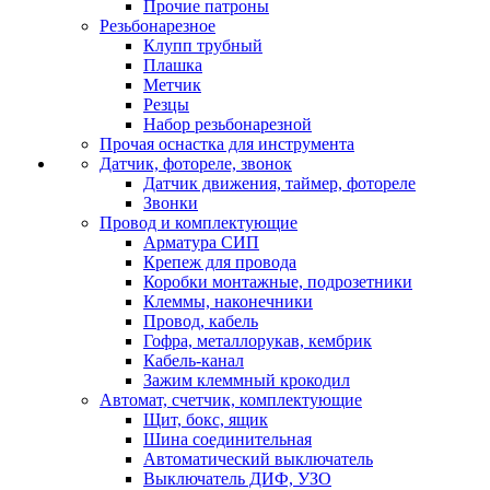
Прочие патроны
Резьбонарезное
Клупп трубный
Плашка
Метчик
Резцы
Набор резьбонарезной
Прочая оснастка для инструмента
Датчик, фотореле, звонок
Датчик движения, таймер, фотореле
Звонки
Провод и комплектующие
Арматура СИП
Крепеж для провода
Коробки монтажные, подрозетники
Клеммы, наконечники
Провод, кабель
Гофра, металлорукав, кембрик
Кабель-канал
Зажим клеммный крокодил
Автомат, счетчик, комплектующие
Щит, бокс, ящик
Шина соединительная
Автоматический выключатель
Выключатель ДИФ, УЗО