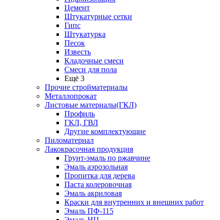
Цемент
Штукатурные сетки
Гипс
Штукатурка
Песок
Известь
Кладочные смеси
Смеси для пола
Ещё 3
Прочие стройматериалы
Металлопрокат
Листовые материалы(ГКЛ)
Профиль
ГКЛ, ГВЛ
Другие комплектующие
Пиломатериал
Лакокрасочная продукция
Грунт-эмаль по ржавчине
Эмаль аэрозольная
Пропитка для дерева
Паста колеровочная
Эмаль акриловая
Краски для внутренних и внешних работ
Эмаль ПФ-115
Эмаль НЦ