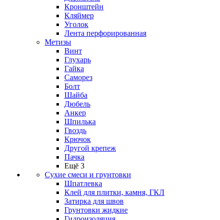
Кронштейн
Кляймер
Уголок
Лента перфорированная
Метизы
Винт
Глухарь
Гайка
Саморез
Болт
Шайба
Дюбель
Анкер
Шпилька
Гвоздь
Крючок
Другой крепеж
Пачка
Ещё 3
Сухие смеси и грунтовки
Шпатлевка
Клей для плитки, камня, ГКЛ
Затирка для швов
Грунтовки жидкие
Гидроизоляция