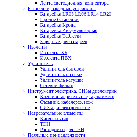
Лента светодиодная, коннектора
Батарейки, зарядные устройства
Батарейка LR03 LR06 LR14 LR20
Прочие батарейки
Батарейка Крона
Батарейка Аккумуляторная
Батарейка Таблетка
Зарядные для батареек
Изолента
Изолента ХБ
Изолента ПВХ
Удлинитель
Удлинитель бытовой
Удлинитель на раме
Удлинитель катушка
Сетевой фильтр
Инструмент электрика, СИЗы диэлектрик
Клещи измерительные, мультиметр
Съемник, кабелерез, нож
СИЗы диэлектрические
Нагревательные элементы
Кипятильник
ТЭН
Расходники для ТЭН
Паяльные принадлежности