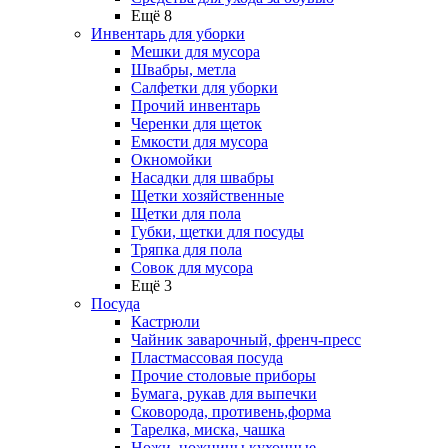
Ещё 8
Инвентарь для уборки
Мешки для мусора
Швабры, метла
Салфетки для уборки
Прочий инвентарь
Черенки для щеток
Емкости для мусора
Окномойки
Насадки для швабры
Щетки хозяйственные
Щетки для пола
Губки, щетки для посуды
Тряпка для пола
Совок для мусора
Ещё 3
Посуда
Кастрюли
Чайник заварочный, френч-пресс
Пластмассовая посуда
Прочие столовые приборы
Бумага, рукав для выпечки
Сковорода, противень,форма
Тарелка, миска, чашка
Ножи, ножницы кухонные