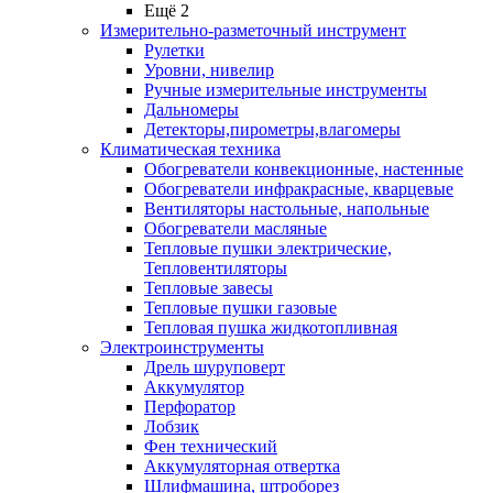
Ещё 2
Измерительно-разметочный инструмент
Рулетки
Уровни, нивелир
Ручные измерительные инструменты
Дальномеры
Детекторы,пирометры,влагомеры
Климатическая техника
Обогреватели конвекционные, настенные
Обогреватели инфракрасные, кварцевые
Вентиляторы настольные, напольные
Обогреватели масляные
Тепловые пушки электрические,
Тепловентиляторы
Тепловые завесы
Тепловые пушки газовые
Тепловая пушка жидкотопливная
Электроинструменты
Дрель шуруповерт
Аккумулятор
Перфоратор
Лобзик
Фен технический
Аккумуляторная отвертка
Шлифмашина, штроборез