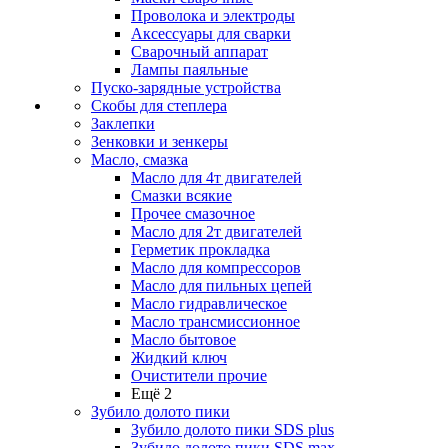
Проволока и электроды
Аксессуары для сварки
Сварочный аппарат
Лампы паяльные
Пуско-зарядные устройства
Скобы для степлера
Заклепки
Зенковки и зенкеры
Масло, смазка
Масло для 4т двигателей
Смазки всякие
Прочее смазочное
Масло для 2т двигателей
Герметик прокладка
Масло для компрессоров
Масло для пильных цепей
Масло гидравлическое
Масло трансмиссионное
Масло бытовое
Жидкий ключ
Очистители прочие
Ещё 2
Зубило долото пики
Зубило долото пики SDS plus
Зубило долото пики SDS max