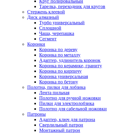
Круг полировальный
Тарелка, переходник для кругов
Стержень клеевой
Диск алмазный
Турбо универсальный
Сплошной
Чаша, черепашка
Сегмент
Коронки
Коронка по дереву
Коронка по металлу
Адаптер, удлинитель коронок
Коронка по керамике, граниту
Коронка по кирпичу
Коронка универсальная
Коронка по бетону
Полотна, пилки для лобзика
Лента пильная
Полотно для ручной ножовки
Пилки для электролобзика
Полотно для сабельной ножовки
Патроны
Адаптер, ключ для патрона
Сверлильный патрон
Монтажный патрон