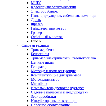
МШУ
Краскопульт электрический
Электрорубанок
Пила циркулярная, сабельная, ножницы
Дрель
Фрезер
Гайковерт, винтоверт
Гравер
Отбойный молоток
Ещё 6
Садовая техника
Триммер бензо
Бензопилы
Триммер электрический, газонокосилка
Цепные пилы
Генератор
Мотобур и комплектующие
Комплектующие для триммера
Мотокультиватор
Мотоблок
Измельчитель,дровокол,кусторез
Садовые пылесосы и воздуходувки
Зернодробилки
Инкубатор, комплектующие
Навесное оборудование