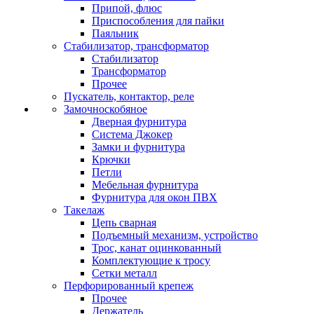
Припой, флюс
Приспособления для пайки
Паяльник
Стабилизатор, трансформатор
Стабилизатор
Трансформатор
Прочее
Пускатель, контактор, реле
Замочноскобяное
Дверная фурнитура
Система Джокер
Замки и фурнитура
Крючки
Петли
Мебельная фурнитура
Фурнитура для окон ПВХ
Такелаж
Цепь сварная
Подъемный механизм, устройство
Трос, канат оцинкованный
Комплектующие к тросу
Сетки металл
Перфорированный крепеж
Прочее
Держатель