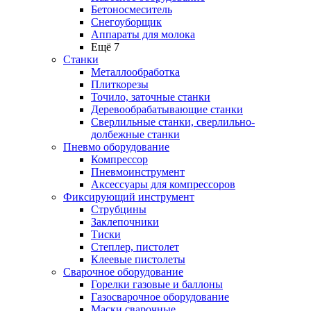
Бетоносмеситель
Снегоуборщик
Аппараты для молока
Ещё 7
Станки
Металлообработка
Плиткорезы
Точило, заточные станки
Деревообрабатывающие станки
Сверлильные станки, сверлильно-
долбежные станки
Пневмо оборудование
Компрессор
Пневмоинструмент
Аксессуары для компрессоров
Фиксирующий инструмент
Струбцины
Заклепочники
Тиски
Степлер, пистолет
Клеевые пистолеты
Сварочное оборудование
Горелки газовые и баллоны
Газосварочное оборудование
Маски сварочные