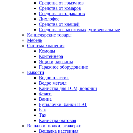
Средства от грызунов
Средства от комаров
Средства от тараканов
Дихлофос
Средства от клещей
Средства от насекомых, универсальные
Канцелярские товары
Мебель
Система хранения
Комоды
Контейнера
Ящики, корзины
Гаражное оборудование
Емкости
Ведро пластик
Ведро металл
Канистра для ГСМ, воронки
Фляги
Ванна
Бутылочки. банки ПЭТ
Бак
Таз
Канистра бытовая
Вешалки, полки, этажерки
Вешалка настенная