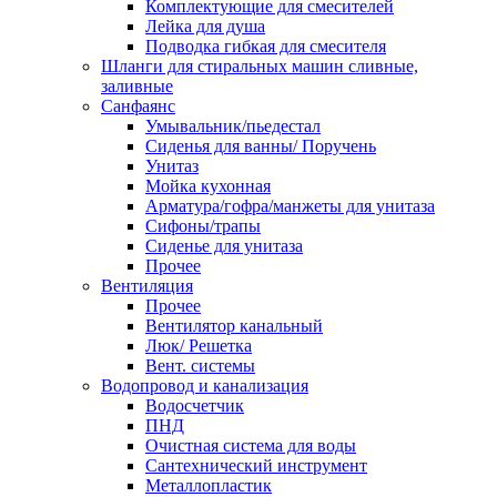
Комплектующие для смесителей
Лейка для душа
Подводка гибкая для смесителя
Шланги для стиральных машин сливные,
заливные
Санфаянс
Умывальник/пьедестал
Сиденья для ванны/ Поручень
Унитаз
Мойка кухонная
Арматура/гофра/манжеты для унитаза
Сифоны/трапы
Сиденье для унитаза
Прочее
Вентиляция
Прочее
Вентилятор канальный
Люк/ Решетка
Вент. системы
Водопровод и канализация
Водосчетчик
ПНД
Очистная система для воды
Сантехнический инструмент
Металлопластик