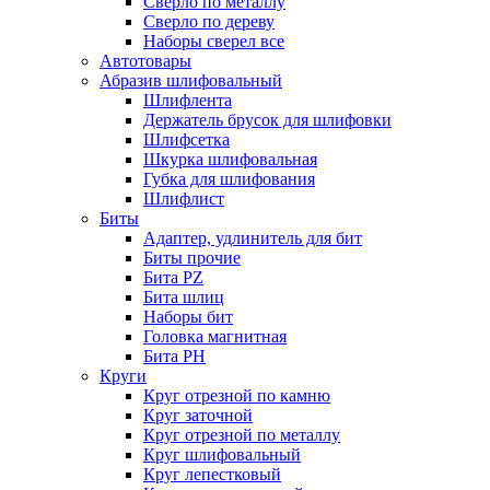
Сверло по металлу
Сверло по дереву
Наборы сверел все
Автотовары
Абразив шлифовальный
Шлифлента
Держатель брусок для шлифовки
Шлифсетка
Шкурка шлифовальная
Губка для шлифования
Шлифлист
Биты
Адаптер, удлинитель для бит
Биты прочие
Бита PZ
Бита шлиц
Наборы бит
Головка магнитная
Бита PH
Круги
Круг отрезной по камню
Круг заточной
Круг отрезной по металлу
Круг шлифовальный
Круг лепестковый