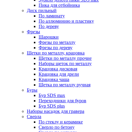
Пика для отбойника
Диск пильный
По ламинату
По аллюминию и пластику
По дереву
Фрезы
Шарошки
Фрезы по металлу
Фрезы по дереву
Щетки по металлу, крацовка
Щетки по металлу прочие
Наборы щеток по металлу
Крацовка дисковая
Крацовка для дрели
Крацовка чаша
Щетка по металлу ручная
Буры
Бур SDS max
Переходники для буров
Бур SDS plus
Наборы насадок для гравера
Сверла
По стеклу и керамике
Сверло по бетону