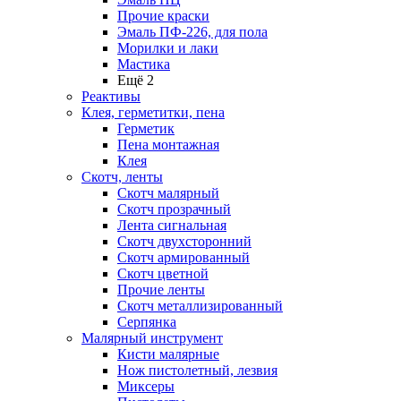
Прочие краски
Эмаль ПФ-226, для пола
Морилки и лаки
Мастика
Ещё 2
Реактивы
Клея, герметитки, пена
Герметик
Пена монтажная
Клея
Скотч, ленты
Скотч малярный
Скотч прозрачный
Лента сигнальная
Скотч двухсторонний
Скотч армированный
Скотч цветной
Прочие ленты
Скотч металлизированный
Серпянка
Малярный инструмент
Кисти малярные
Нож пистолетный, лезвия
Миксеры