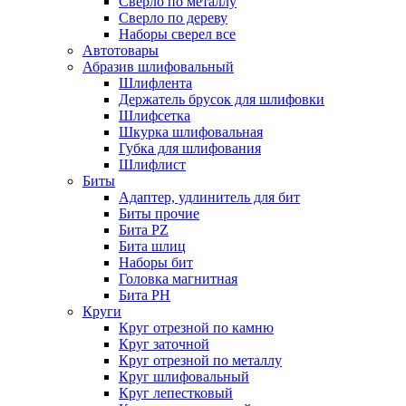
Сверло по металлу
Сверло по дереву
Наборы сверел все
Автотовары
Абразив шлифовальный
Шлифлента
Держатель брусок для шлифовки
Шлифсетка
Шкурка шлифовальная
Губка для шлифования
Шлифлист
Биты
Адаптер, удлинитель для бит
Биты прочие
Бита PZ
Бита шлиц
Наборы бит
Головка магнитная
Бита PH
Круги
Круг отрезной по камню
Круг заточной
Круг отрезной по металлу
Круг шлифовальный
Круг лепестковый