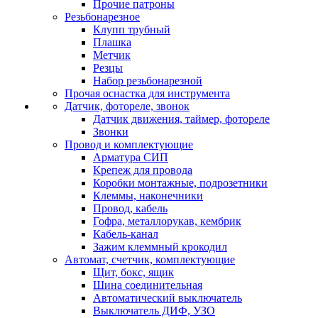
Прочие патроны
Резьбонарезное
Клупп трубный
Плашка
Метчик
Резцы
Набор резьбонарезной
Прочая оснастка для инструмента
Датчик, фотореле, звонок
Датчик движения, таймер, фотореле
Звонки
Провод и комплектующие
Арматура СИП
Крепеж для провода
Коробки монтажные, подрозетники
Клеммы, наконечники
Провод, кабель
Гофра, металлорукав, кембрик
Кабель-канал
Зажим клеммный крокодил
Автомат, счетчик, комплектующие
Щит, бокс, ящик
Шина соединительная
Автоматический выключатель
Выключатель ДИФ, УЗО