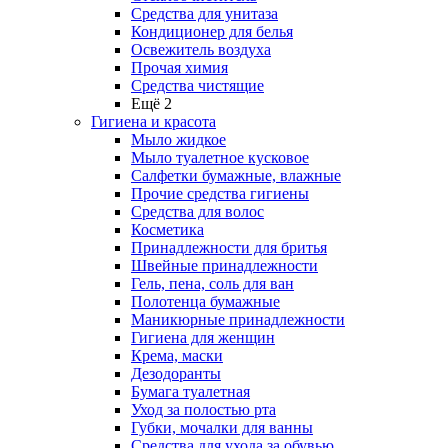
Средства для унитаза
Кондиционер для белья
Освежитель воздуха
Прочая химия
Средства чистящие
Ещё 2
Гигиена и красота
Мыло жидкое
Мыло туалетное кусковое
Салфетки бумажные, влажные
Прочие средства гигиены
Средства для волос
Косметика
Принадлежности для бритья
Швейные принадлежности
Гель, пена, соль для ван
Полотенца бумажные
Маникюрные принадлежности
Гигиена для женщин
Крема, маски
Дезодоранты
Бумага туалетная
Уход за полостью рта
Губки, мочалки для ванны
Средства для ухода за обувью