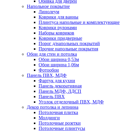
Обивка для дверей
Напольное покрытие
Линолеум
Коврики для ванны
Плинтуса напольные и комплектующие
Коврики рулонами
Наборы ковриков
Коврики придверные
Порог д/напольных покрытий
Прочие напольные покрытия
Обои для стен и потолка
Обои ширина 0,53м
Обои ширина 1,06м
Фотообои
Панель ПВХ, МДФ
Фартук для кухни
Панель декоративная
Панель МДФ, ЛДСП
Панель ПВХ
Уголок отделочный ПВХ, МДФ
Декор потолка и лепнина
Потолочная плитка
Молдинги
Потолочные розетки
Потолочные плинтусы