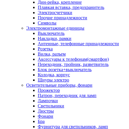
Дин-рейка, крепление
Плавкая вставка, предохранитель
Электросчетчики
Прочие принадлежности
Символы
Электромонтажные единицы
Выключатель
Накладки, рамки
Антенные, телефонные принадлежности
Розетка
Вилка, разъем
Аксессуары к телефонам(смартфон)
Переходник, тройник, разветвитель
Блок розетка+выключатель
Колодка, корпус
Шнуры электро
Осветительные приборы, фонари
Прожектор
Патрон, переходник для ламп
Лампочки
Светильники
Люстры
Фонари
Бра
Фурнитура для светильников, ламп