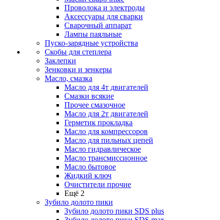
Проволока и электроды
Аксессуары для сварки
Сварочный аппарат
Лампы паяльные
Пуско-зарядные устройства
Скобы для степлера
Заклепки
Зенковки и зенкеры
Масло, смазка
Масло для 4т двигателей
Смазки всякие
Прочее смазочное
Масло для 2т двигателей
Герметик прокладка
Масло для компрессоров
Масло для пильных цепей
Масло гидравлическое
Масло трансмиссионное
Масло бытовое
Жидкий ключ
Очистители прочие
Ещё 2
Зубило долото пики
Зубило долото пики SDS plus
Зубило долото пики SDS max