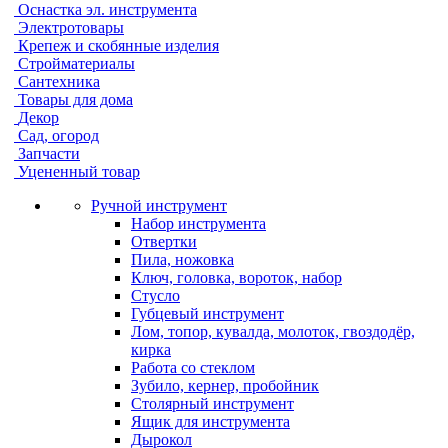
Оснастка эл. инструмента
Электротовары
Крепеж и скобянные изделия
Стройматериалы
Сантехника
Товары для дома
Декор
Сад, огород
Запчасти
Уцененный товар
Ручной инструмент
Набор инструмента
Отвертки
Пила, ножовка
Ключ, головка, вороток, набор
Стусло
Губцевый инструмент
Лом, топор, кувалда, молоток, гвоздодёр,
кирка
Работа со стеклом
Зубило, кернер, пробойник
Столярный инструмент
Ящик для инструмента
Дырокол