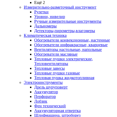
Ещё 2
Измерительно-разметочный инструмент
Рулетки
Уровни, нивелир
Ручные измерительные инструменты
Дальномеры
Детекторы,пирометры,влагомеры
Климатическая техника
Обогреватели конвекционные, настенные
Обогреватели инфракрасные, кварцевые
Вентиляторы настольные, напольные
Обогреватели масляные
Тепловые пушки электрические,
Тепловентиляторы
Тепловые завесы
Тепловые пушки газовые
Тепловая пушка жидкотопливная
Электроинструменты
Дрель шуруповерт
Аккумулятор
Перфоратор
Лобзик
Фен технический
Аккумуляторная отвертка
Шлифмашина, штроборез