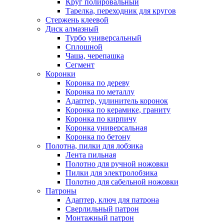
Круг полировальный
Тарелка, переходник для кругов
Стержень клеевой
Диск алмазный
Турбо универсальный
Сплошной
Чаша, черепашка
Сегмент
Коронки
Коронка по дереву
Коронка по металлу
Адаптер, удлинитель коронок
Коронка по керамике, граниту
Коронка по кирпичу
Коронка универсальная
Коронка по бетону
Полотна, пилки для лобзика
Лента пильная
Полотно для ручной ножовки
Пилки для электролобзика
Полотно для сабельной ножовки
Патроны
Адаптер, ключ для патрона
Сверлильный патрон
Монтажный патрон