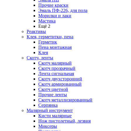
Прочие краски
Эмаль ПФ-226, для пола
Морилки и лаки
Мастика
Ещё 2
Реактивы
Клея, герметитки, пена
Герметик
Пена монтажная
Клея
Скотч, ленты
Скотч малярный
Скотч прозрачный
Лента сигнальная
Скотч двухсторонний
Скотч армированный
Скотч цветной
Прочие ленты
Скотч металлизированный
Серпянка
Малярный инструмент
Кисти малярные
Нож пистолетный, лезвия
Миксеры