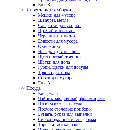
Ещё 8
Инвентарь для уборки
Мешки для мусора
Швабры, метла
Салфетки для уборки
Прочий инвентарь
Черенки для щеток
Емкости для мусора
Окномойки
Насадки для швабры
Щетки хозяйственные
Щетки для пола
Губки, щетки для посуды
Тряпка для пола
Совок для мусора
Ещё 3
Посуда
Кастрюли
Чайник заварочный, френч-пресс
Пластмассовая посуда
Прочие столовые приборы
Бумага, рукав для выпечки
Сковорода, противень,форма
Тарелка, миска, чашка
Ножи, ножницы кухонные