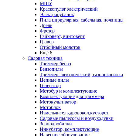
МШУ
Краскопульт электрический
Электрорубанок
Пила циркулярная, сабельная, ножницы
Дрель
Фрезер
Гайковерт, винтоверт
Гравер
Отбойный молоток
Ещё 6
Садовая техника
Триммер бензо
Бензопилы
Триммер электрический, газонокосилка
Цепные пилы
Генератор
Мотобур и комплектующие
Комплектующие для триммера
Мотокультиватор
Мотоблок
Измельчитель,дровокол,кусторез
Садовые пылесосы и воздуходувки
Зернодробилки
Инкубатор, комплектующие
Навесное оборудование