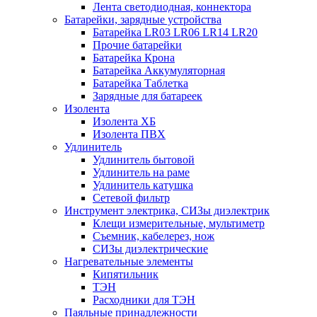
Лента светодиодная, коннектора
Батарейки, зарядные устройства
Батарейка LR03 LR06 LR14 LR20
Прочие батарейки
Батарейка Крона
Батарейка Аккумуляторная
Батарейка Таблетка
Зарядные для батареек
Изолента
Изолента ХБ
Изолента ПВХ
Удлинитель
Удлинитель бытовой
Удлинитель на раме
Удлинитель катушка
Сетевой фильтр
Инструмент электрика, СИЗы диэлектрик
Клещи измерительные, мультиметр
Съемник, кабелерез, нож
СИЗы диэлектрические
Нагревательные элементы
Кипятильник
ТЭН
Расходники для ТЭН
Паяльные принадлежности