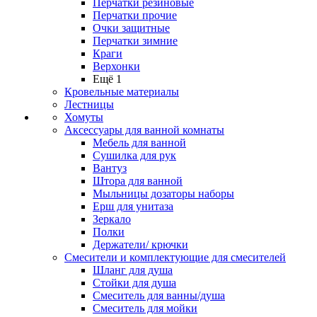
Перчатки резиновые
Перчатки прочие
Очки защитные
Перчатки зимние
Краги
Верхонки
Ещё 1
Кровельные материалы
Лестницы
Хомуты
Аксессуары для ванной комнаты
Мебель для ванной
Сушилка для рук
Вантуз
Штора для ванной
Мыльницы дозаторы наборы
Ерш для унитаза
Зеркало
Полки
Держатели/ крючки
Смесители и комплектующие для смесителей
Шланг для душа
Стойки для душа
Смеситель для ванны/душа
Смеситель для мойки