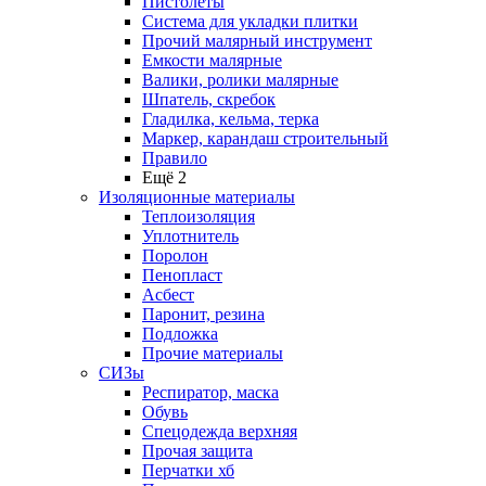
Пистолеты
Система для укладки плитки
Прочий малярный инструмент
Емкости малярные
Валики, ролики малярные
Шпатель, скребок
Гладилка, кельма, терка
Маркер, карандаш строительный
Правило
Ещё 2
Изоляционные материалы
Теплоизоляция
Уплотнитель
Поролон
Пенопласт
Асбест
Паронит, резина
Подложка
Прочие материалы
СИЗы
Респиратор, маска
Обувь
Спецодежда верхняя
Прочая защита
Перчатки хб