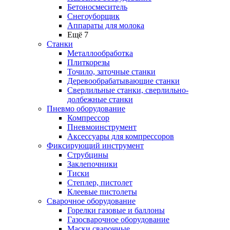
Бетоносмеситель
Снегоуборщик
Аппараты для молока
Ещё 7
Станки
Металлообработка
Плиткорезы
Точило, заточные станки
Деревообрабатывающие станки
Сверлильные станки, сверлильно-
долбежные станки
Пневмо оборудование
Компрессор
Пневмоинструмент
Аксессуары для компрессоров
Фиксирующий инструмент
Струбцины
Заклепочники
Тиски
Степлер, пистолет
Клеевые пистолеты
Сварочное оборудование
Горелки газовые и баллоны
Газосварочное оборудование
Маски сварочные