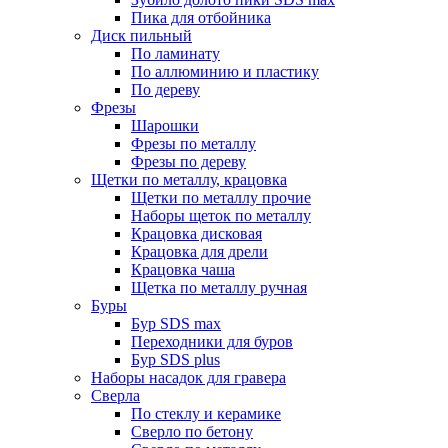
Пика для отбойника
Диск пильный
По ламинату
По аллюминию и пластику
По дереву
Фрезы
Шарошки
Фрезы по металлу
Фрезы по дереву
Щетки по металлу, крацовка
Щетки по металлу прочие
Наборы щеток по металлу
Крацовка дисковая
Крацовка для дрели
Крацовка чаша
Щетка по металлу ручная
Буры
Бур SDS max
Переходники для буров
Бур SDS plus
Наборы насадок для гравера
Сверла
По стеклу и керамике
Сверло по бетону