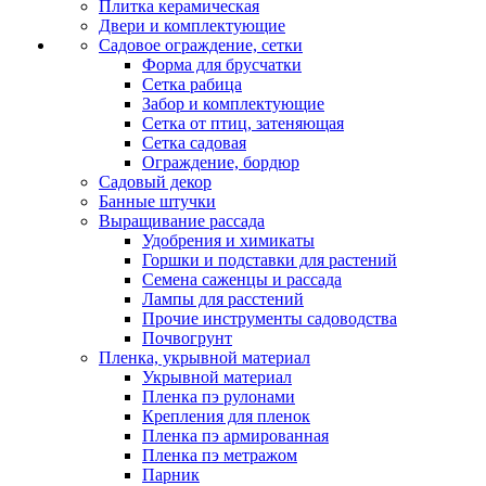
Плитка керамическая
Двери и комплектующие
Садовое ограждение, сетки
Форма для брусчатки
Сетка рабица
Забор и комплектующие
Сетка от птиц, затеняющая
Сетка садовая
Ограждение, бордюр
Садовый декор
Банные штучки
Выращивание рассада
Удобрения и химикаты
Горшки и подставки для растений
Семена саженцы и рассада
Лампы для расстений
Прочие инструменты садоводства
Почвогрунт
Пленка, укрывной материал
Укрывной материал
Пленка пэ рулонами
Крепления для пленок
Пленка пэ армированная
Пленка пэ метражом
Парник