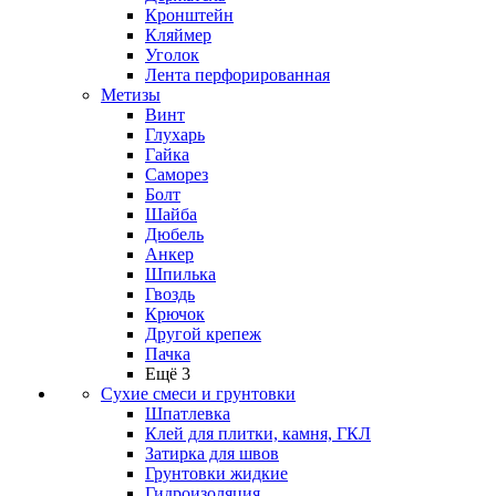
Кронштейн
Кляймер
Уголок
Лента перфорированная
Метизы
Винт
Глухарь
Гайка
Саморез
Болт
Шайба
Дюбель
Анкер
Шпилька
Гвоздь
Крючок
Другой крепеж
Пачка
Ещё 3
Сухие смеси и грунтовки
Шпатлевка
Клей для плитки, камня, ГКЛ
Затирка для швов
Грунтовки жидкие
Гидроизоляция