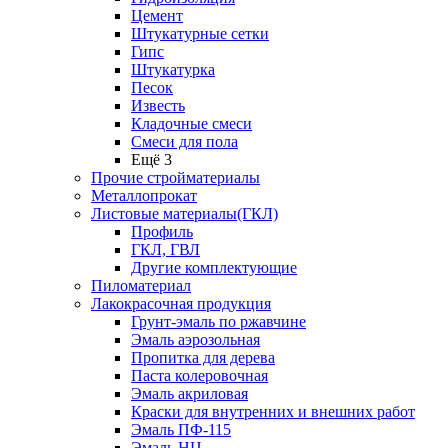
Цемент
Штукатурные сетки
Гипс
Штукатурка
Песок
Известь
Кладочные смеси
Смеси для пола
Ещё 3
Прочие стройматериалы
Металлопрокат
Листовые материалы(ГКЛ)
Профиль
ГКЛ, ГВЛ
Другие комплектующие
Пиломатериал
Лакокрасочная продукция
Грунт-эмаль по ржавчине
Эмаль аэрозольная
Пропитка для дерева
Паста колеровочная
Эмаль акриловая
Краски для внутренних и внешних работ
Эмаль ПФ-115
Эмаль НЦ