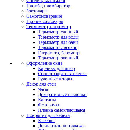
Спички, зажигалки
Пломба, пломбиратор
Зоотовары
Самогоноварение
Прочие хозтовары
Термометр, гигрометр
Термометр уличный
Термометр для воды
Термометр для бани
Термометры всякие
Гигрометр, барометр
Термометр оконный
Оформление окна
Карнизы для штор
Солнцезащитная пленка
Рулонные шторы
Декор для стен
Часы
Декоративные наклейки
Картины
Фоторамки
Пленка самоклеющаяся
Покрытия для мебели
Клеенка
Дермантин, винилкожа