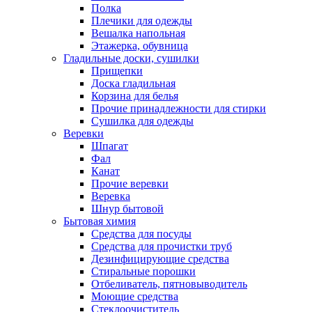
Полка
Плечики для одежды
Вешалка напольная
Этажерка, обувница
Гладильные доски, сушилки
Прищепки
Доска гладильная
Корзина для белья
Прочие принадлежности для стирки
Сушилка для одежды
Веревки
Шпагат
Фал
Канат
Прочие веревки
Веревка
Шнур бытовой
Бытовая химия
Средства для посуды
Средства для прочистки труб
Дезинфицирующие средства
Стиральные порошки
Отбеливатель, пятновыводитель
Моющие средства
Стеклоочиститель