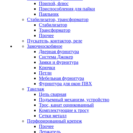
Припой, флюс
Приспособления для пайки
Паяльник
Стабилизатор, трансформатор
Стабилизатор
Трансформатор
Прочее
Пускатель, контактор, реле
Замочноскобяное
Дверная фурнитура
Система Джокер
Замки и фурнитура
Крючки
Петли
Мебельная фурнитура
Фурнитура для окон ПВХ
Такелаж
Цепь сварная
Подъемный механизм, устройство
Трос, канат оцинкованный
Комплектующие к тросу
Сетки металл
Перфорированный крепеж
Прочее
Держатель