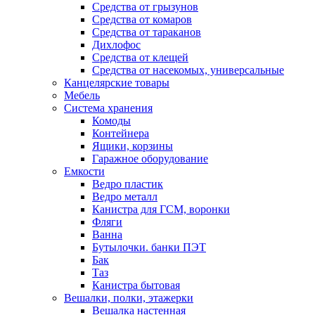
Средства от грызунов
Средства от комаров
Средства от тараканов
Дихлофос
Средства от клещей
Средства от насекомых, универсальные
Канцелярские товары
Мебель
Система хранения
Комоды
Контейнера
Ящики, корзины
Гаражное оборудование
Емкости
Ведро пластик
Ведро металл
Канистра для ГСМ, воронки
Фляги
Ванна
Бутылочки. банки ПЭТ
Бак
Таз
Канистра бытовая
Вешалки, полки, этажерки
Вешалка настенная