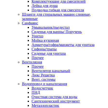
Комплектующие для смесителей
Лейка для душа
Подводка гибкая для смесителя
Шланги для стиральных машин сливные,
заливные
Санфаянс
Умывальник/пьедестал
Сиденья для ванны/ Поручень
Унитаз
Мойка кухонная
Арматура/гофра/манжеты для унитаза
Сифоны/трапы
Сиденье для унитаза
Прочее
Вентиляция
Прочее
Вентилятор канальный
Люк/ Решетка
Вент. системы
Водопровод и канализация
Водосчетчик
ПНД
Очистная система для воды
Сантехнический инструмент
Металлопластик