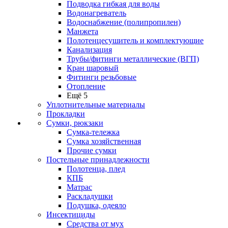
Подводка гибкая для воды
Водонагреватель
Водоснабжение (полипропилен)
Манжета
Полотенцесушитель и комплектующие
Канализация
Трубы/фитинги металлические (ВГП)
Кран шаровый
Фитинги резьбовые
Отопление
Ещё 5
Уплотнительные материалы
Прокладки
Сумки, рюкзаки
Сумка-тележка
Сумка хозяйственная
Прочие сумки
Постельные принадлежности
Полотенца, плед
КПБ
Матрас
Раскладушки
Подушка, одеяло
Инсектициды
Средства от мух