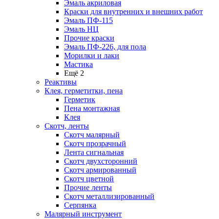
Эмаль акриловая
Краски для внутренних и внешних работ
Эмаль ПФ-115
Эмаль НЦ
Прочие краски
Эмаль ПФ-226, для пола
Морилки и лаки
Мастика
Ещё 2
Реактивы
Клея, герметитки, пена
Герметик
Пена монтажная
Клея
Скотч, ленты
Скотч малярный
Скотч прозрачный
Лента сигнальная
Скотч двухсторонний
Скотч армированный
Скотч цветной
Прочие ленты
Скотч металлизированный
Серпянка
Малярный инструмент