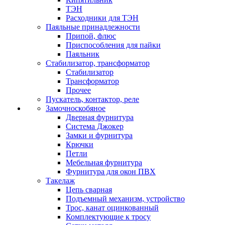
ТЭН
Расходники для ТЭН
Паяльные принадлежности
Припой, флюс
Приспособления для пайки
Паяльник
Стабилизатор, трансформатор
Стабилизатор
Трансформатор
Прочее
Пускатель, контактор, реле
Замочноскобяное
Дверная фурнитура
Система Джокер
Замки и фурнитура
Крючки
Петли
Мебельная фурнитура
Фурнитура для окон ПВХ
Такелаж
Цепь сварная
Подъемный механизм, устройство
Трос, канат оцинкованный
Комплектующие к тросу