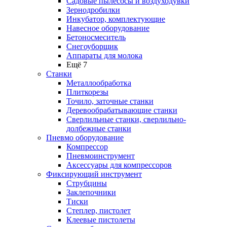
Садовые пылесосы и воздуходувки
Зернодробилки
Инкубатор, комплектующие
Навесное оборудование
Бетоносмеситель
Снегоуборщик
Аппараты для молока
Ещё 7
Станки
Металлообработка
Плиткорезы
Точило, заточные станки
Деревообрабатывающие станки
Сверлильные станки, сверлильно-
долбежные станки
Пневмо оборудование
Компрессор
Пневмоинструмент
Аксессуары для компрессоров
Фиксирующий инструмент
Струбцины
Заклепочники
Тиски
Степлер, пистолет
Клеевые пистолеты