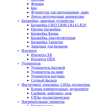
Фонари
Бра
Фурнитура для светильников, ламп
Лента светодиодная, коннектора
Батарейки, зарядные устройства
Батарейка LR03 LR06 LR14 LR20
Прочие батарейки
Батарейка Крона
Батарейка Аккумуляторная
Батарейка Таблетка
Зарядные для батареек
Изолента
Изолента ХБ
Изолента ПВХ
Удлинитель
Удлинитель бытовой
Удлинитель на раме
Удлинитель катушка
Сетевой фильтр
Инструмент электрика, СИЗы диэлектрик
Клещи измерительные, мультиметр
Съемник, кабелерез, нож
СИЗы диэлектрические
Нагревательные элементы
Кипятильник