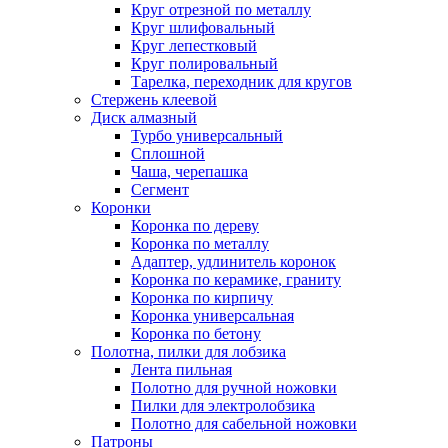
Круг отрезной по металлу
Круг шлифовальный
Круг лепестковый
Круг полировальный
Тарелка, переходник для кругов
Стержень клеевой
Диск алмазный
Турбо универсальный
Сплошной
Чаша, черепашка
Сегмент
Коронки
Коронка по дереву
Коронка по металлу
Адаптер, удлинитель коронок
Коронка по керамике, граниту
Коронка по кирпичу
Коронка универсальная
Коронка по бетону
Полотна, пилки для лобзика
Лента пильная
Полотно для ручной ножовки
Пилки для электролобзика
Полотно для сабельной ножовки
Патроны