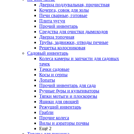
Дверца поддувальная, прочистная
Кочерга, совок для золы
Печи сварные, готовые
Плита чугун
Прочий инвентарь
Средства для очистки дымоходов
Дверца топочная
Трубы, задвижки, отводы печные
Решетка колосниковая
Садовый инвентарь
Колеса камеры и запчасти для садовых
тачек
Тачки садовые
Косы и серпы
Лопаты
Прочий инвентарь для сада
Ручные буры и культиваторы
Тяпки мотыги и плоскорезы
Ящики для овощей
Режущий инвентарь
Грабли
Прочие колеса
Вилы и аэраторы почвы
Ещё 2
Товары для пикника