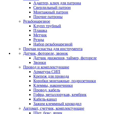
Адаптер, ключ для патрона
Сверлильный патрон
Монтажный патрон
Прочие патроны
Резьбонарезное
Клупп трубный
Плашка
Метчик
Резцы
Набор резьбонарезной
Прочая оснастка для инструмента
Датчик, фотореле, звонок
Датчик движения, таймер, фотореле
Звонки
Провод и комплектующие
Арматура СИП
Крепеж для провода
Коробки монтажные, подрозетники
Клеммы, наконечники
Провод, кабель
Гофра, металлорукав, кембрик
Кабель-канал
Зажим клеммный крокодил
Автомат, счетчик, комплектующие
Щит, бокс, ящик