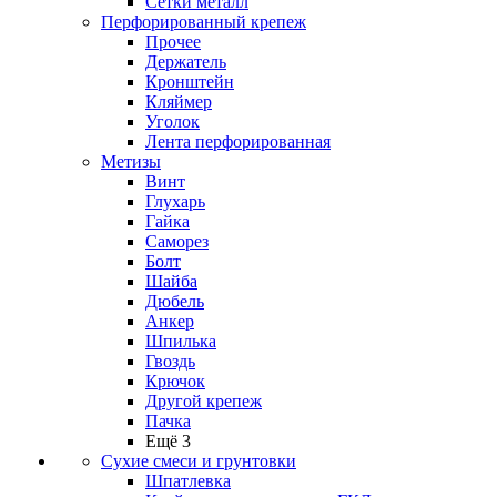
Сетки металл
Перфорированный крепеж
Прочее
Держатель
Кронштейн
Кляймер
Уголок
Лента перфорированная
Метизы
Винт
Глухарь
Гайка
Саморез
Болт
Шайба
Дюбель
Анкер
Шпилька
Гвоздь
Крючок
Другой крепеж
Пачка
Ещё 3
Сухие смеси и грунтовки
Шпатлевка