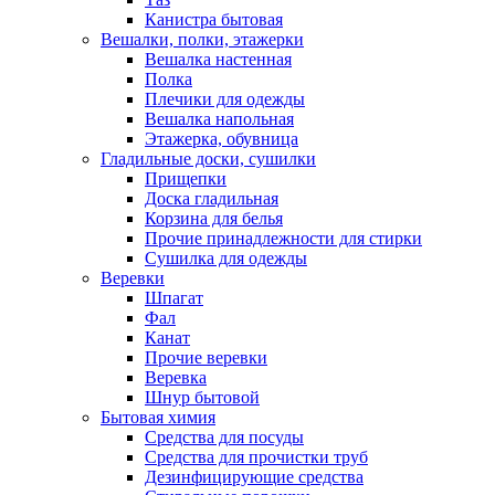
Канистра бытовая
Вешалки, полки, этажерки
Вешалка настенная
Полка
Плечики для одежды
Вешалка напольная
Этажерка, обувница
Гладильные доски, сушилки
Прищепки
Доска гладильная
Корзина для белья
Прочие принадлежности для стирки
Сушилка для одежды
Веревки
Шпагат
Фал
Канат
Прочие веревки
Веревка
Шнур бытовой
Бытовая химия
Средства для посуды
Средства для прочистки труб
Дезинфицирующие средства