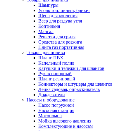
Шампуры
Уголь топливный, брикет
Щепа для копчения
Веер для раздува угля
Коптильня
Мангал
Решетка для гриля
Средства для розжига
Плита газ портативная
Товары для полива
Шланг ПВХ
Капельный полив
Катушки и тележки для шлангов
Рукав напорный
Шланг резиновый
Коннекторы и штуцеры для шлангов
Лейка садовая, опрыскиватель
Дождеватели
Насосы и оборудование
Насос погружной
Насосная станция
Мотопомпа
Мойка высокого давления
Комплектующие к насосам