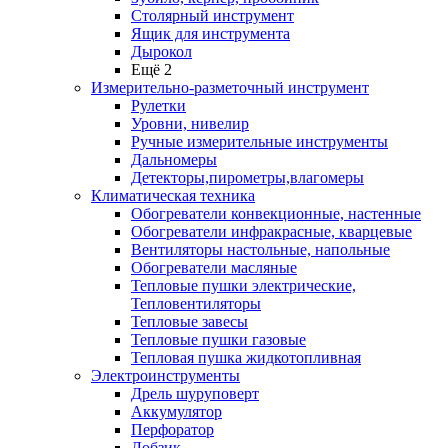
Столярный инструмент
Ящик для инструмента
Дырокол
Ещё 2
Измерительно-разметочный инструмент
Рулетки
Уровни, нивелир
Ручные измерительные инструменты
Дальномеры
Детекторы,пирометры,влагомеры
Климатическая техника
Обогреватели конвекционные, настенные
Обогреватели инфракрасные, кварцевые
Вентиляторы настольные, напольные
Обогреватели масляные
Тепловые пушки электрические,
Тепловентиляторы
Тепловые завесы
Тепловые пушки газовые
Тепловая пушка жидкотопливная
Электроинструменты
Дрель шуруповерт
Аккумулятор
Перфоратор
Лобзик