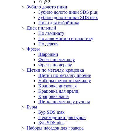
Ещё 2
Зубило долото пики
Зубило долото пики SDS plus
Зубило долото пики SDS max
Пика для отбойника
Диск пильный
По ламинату
По аллюминию и пластику
По дереву
Фрезы
Шарошки
Фрезы по металлу
Фрезы по дереву
Щетки по металлу, крацовка
Щетки по металлу прочие
Наборы щеток по металлу
Крацовка дисковая
Крацовка для дрели
Крацовка чаша
Щетка по металлу ручная
Буры
Бур SDS max
Переходники для буров
Бур SDS plus
Наборы насадок для гравера