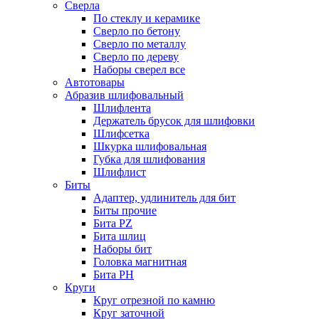
Сверла
По стеклу и керамике
Сверло по бетону
Сверло по металлу
Сверло по дереву
Наборы сверел все
Автотовары
Абразив шлифовальный
Шлифлента
Держатель брусок для шлифовки
Шлифсетка
Шкурка шлифовальная
Губка для шлифования
Шлифлист
Биты
Адаптер, удлинитель для бит
Биты прочие
Бита PZ
Бита шлиц
Наборы бит
Головка магнитная
Бита PH
Круги
Круг отрезной по камню
Круг заточной