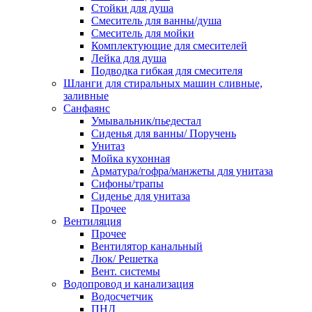
Стойки для душа
Смеситель для ванны/душа
Смеситель для мойки
Комплектующие для смесителей
Лейка для душа
Подводка гибкая для смесителя
Шланги для стиральных машин сливные,
заливные
Санфаянс
Умывальник/пьедестал
Сиденья для ванны/ Поручень
Унитаз
Мойка кухонная
Арматура/гофра/манжеты для унитаза
Сифоны/трапы
Сиденье для унитаза
Прочее
Вентиляция
Прочее
Вентилятор канальный
Люк/ Решетка
Вент. системы
Водопровод и канализация
Водосчетчик
ПНД