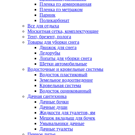
Пленка пэ армированная
Пленка пэ метражом
Парник
Поликарбонат
Все для отдыха
Москитная сетка, комплектующие
Тент, брезент, полога
Товары для уборки снега
Движок для снега
Ледорубы
Лопаты для уборки снега
Щетки автомобильные
Водосточные и кровельные системы
Водосток пластиковый
Земельное водоотведение
Кровельная система
Водосток оцинкованный
Дачная сантехника
Дачные бочки
Дачные души
Жидкости для туалетов, ям
Мешок вкладыш для бочек
Умывальники дачные
Дачные туалеты
Печное литье