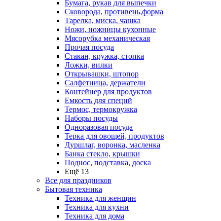
Бумага, рукав для выпечки
Сковорода, противень,форма
Тарелка, миска, чашка
Ножи, ножницы кухонные
Мясорубка механическая
Прочая посуда
Стакан, кружка, стопка
Ложки, вилки
Открывашки, штопор
Салфетница, держатели
Контейнер для продуктов
Емкость для специй
Термос, термокружка
Наборы посуды
Одноразовая посуда
Терка для овощей, продуктов
Дуршлаг, воронка, масленка
Банка стекло, крышки
Поднос, подставка, доска
Ещё 13
Все для праздников
Бытовая техника
Техника для женщин
Техника для кухни
Техника для дома