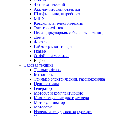
Фен технический
Аккумуляторная отвертка
Шлифмашина, штроборез
МШУ
Краскопульт электрический
Электрорубанок
Пила циркулярная, сабельная, ножницы
Дрель
Фрезер
Гайковерт, винтоверт
Гравер
Отбойный молоток
Ещё 6
Садовая техника
Триммер бензо
Бензопилы
Триммер электрический, газонокосилка
Цепные пилы
Генератор
Мотобур и комплектующие
Комплектующие для триммера
Мотокультиватор
Мотоблок
Измельчитель,дровокол,кусторез