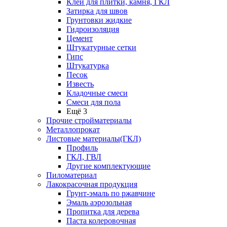
Клей для плитки, камня, ГКЛ
Затирка для швов
Грунтовки жидкие
Гидроизоляция
Цемент
Штукатурные сетки
Гипс
Штукатурка
Песок
Известь
Кладочные смеси
Смеси для пола
Ещё 3
Прочие стройматериалы
Металлопрокат
Листовые материалы(ГКЛ)
Профиль
ГКЛ, ГВЛ
Другие комплектующие
Пиломатериал
Лакокрасочная продукция
Грунт-эмаль по ржавчине
Эмаль аэрозольная
Пропитка для дерева
Паста колеровочная