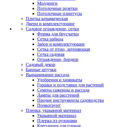
Молдинги
Потолочные розетки
Потолочные плинтусы
Плитка керамическая
Двери и комплектующие
Садовое ограждение, сетки
Форма для брусчатки
Сетка рабица
Забор и комплектующие
Сетка от птиц, затеняющая
Сетка садовая
Ограждение, бордюр
Садовый декор
Банные штучки
Выращивание рассада
Удобрения и химикаты
Горшки и подставки для растений
Семена саженцы и рассада
Лампы для расстений
Прочие инструменты садоводства
Почвогрунт
Пленка, укрывной материал
Укрывной материал
Пленка пэ рулонами
Крепления для пленок