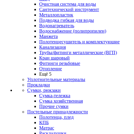
Очистная система для воды
Сантехнический инструмент
Металлопластик
Подводка гибкая для воды
Водонагреватель
Водоснабжение (полипропилен)
Манжета
Полотенцесушитель и комплектующие
Канализация
Трубы/фитинги металлические (ВГП)
Кран шаровый
Фитинги резьбовые
Отопление
Ещё 5
Уплотнительные материалы
Прокладки
Сумки, рюкзаки
Сумка-тележка
Сумка хозяйственная
Прочие сумки
Постельные принадлежности
Полотенца, плед
КПБ
Матрас
Раскладушки