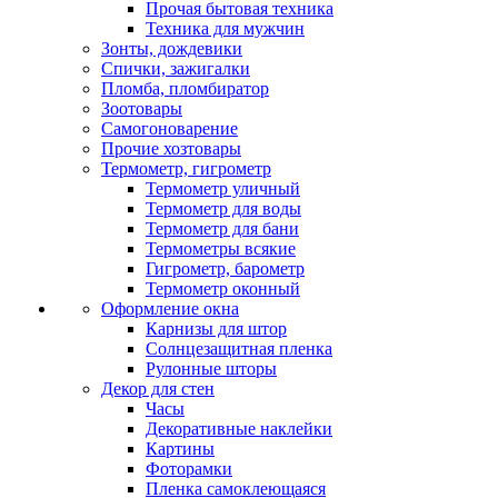
Прочая бытовая техника
Техника для мужчин
Зонты, дождевики
Спички, зажигалки
Пломба, пломбиратор
Зоотовары
Самогоноварение
Прочие хозтовары
Термометр, гигрометр
Термометр уличный
Термометр для воды
Термометр для бани
Термометры всякие
Гигрометр, барометр
Термометр оконный
Оформление окна
Карнизы для штор
Солнцезащитная пленка
Рулонные шторы
Декор для стен
Часы
Декоративные наклейки
Картины
Фоторамки
Пленка самоклеющаяся