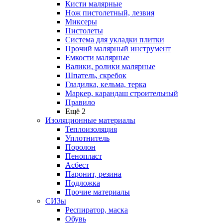
Кисти малярные
Нож пистолетный, лезвия
Миксеры
Пистолеты
Система для укладки плитки
Прочий малярный инструмент
Емкости малярные
Валики, ролики малярные
Шпатель, скребок
Гладилка, кельма, терка
Маркер, карандаш строительный
Правило
Ещё 2
Изоляционные материалы
Теплоизоляция
Уплотнитель
Поролон
Пенопласт
Асбест
Паронит, резина
Подложка
Прочие материалы
СИЗы
Респиратор, маска
Обувь