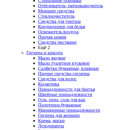
Стиральные порошки
Отбеливатель, пятновыводитель
Моющие средства
Стеклоочиститель
Средства для унитаза
Кондиционер для белья
Освежитель воздуха
Прочая химия
Средства чистящие
Ещё 2
Гигиена и красота
Мыло жидкое
Мыло туалетное кусковое
Салфетки бумажные, влажные
Прочие средства гигиены
Средства для волос
Косметика
Принадлежности для бритья
Швейные принадлежности
Гель, пена, соль для ван
Полотенца бумажные
Маникюрные принадлежности
Гигиена для женщин
Крема, маски
Дезодоранты