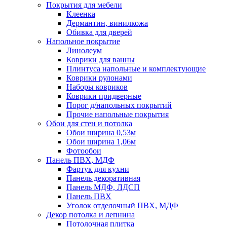
Покрытия для мебели
Клеенка
Дермантин, винилкожа
Обивка для дверей
Напольное покрытие
Линолеум
Коврики для ванны
Плинтуса напольные и комплектующие
Коврики рулонами
Наборы ковриков
Коврики придверные
Порог д/напольных покрытий
Прочие напольные покрытия
Обои для стен и потолка
Обои ширина 0,53м
Обои ширина 1,06м
Фотообои
Панель ПВХ, МДФ
Фартук для кухни
Панель декоративная
Панель МДФ, ЛДСП
Панель ПВХ
Уголок отделочный ПВХ, МДФ
Декор потолка и лепнина
Потолочная плитка