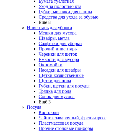
Бумага туалетная
Уход за полостью рта
Губки, мочалки для ванны
Средства для ухода за обувью
Ещё 8
Инвентарь для уборки
Мешки для мусора
Швабры, метла
Салфетки для уборки
Прочий инвентарь
Черенки для щеток
Емкости для мусора
Окномойки
Насадки для швабры
Щетки хозяйственные
Щетки для пола
Губки, щетки для посуды
Тряпка для пола
Совок для мусора
Ещё 3
Посуда
Кастрюли
Чайник заварочный, френч-пресс
Пластмассовая посуда
Прочие столовые приборы