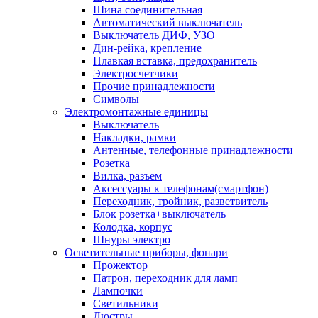
Шина соединительная
Автоматический выключатель
Выключатель ДИФ, УЗО
Дин-рейка, крепление
Плавкая вставка, предохранитель
Электросчетчики
Прочие принадлежности
Символы
Электромонтажные единицы
Выключатель
Накладки, рамки
Антенные, телефонные принадлежности
Розетка
Вилка, разъем
Аксессуары к телефонам(смартфон)
Переходник, тройник, разветвитель
Блок розетка+выключатель
Колодка, корпус
Шнуры электро
Осветительные приборы, фонари
Прожектор
Патрон, переходник для ламп
Лампочки
Светильники
Люстры