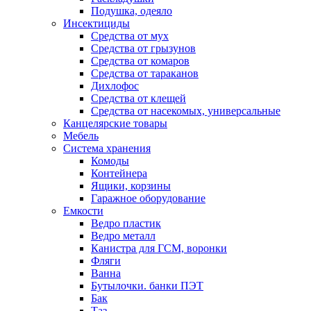
Подушка, одеяло
Инсектициды
Средства от мух
Средства от грызунов
Средства от комаров
Средства от тараканов
Дихлофос
Средства от клещей
Средства от насекомых, универсальные
Канцелярские товары
Мебель
Система хранения
Комоды
Контейнера
Ящики, корзины
Гаражное оборудование
Емкости
Ведро пластик
Ведро металл
Канистра для ГСМ, воронки
Фляги
Ванна
Бутылочки. банки ПЭТ
Бак
Таз