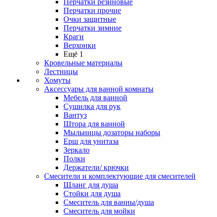
Перчатки резиновые
Перчатки прочие
Очки защитные
Перчатки зимние
Краги
Верхонки
Ещё 1
Кровельные материалы
Лестницы
Хомуты
Аксессуары для ванной комнаты
Мебель для ванной
Сушилка для рук
Вантуз
Штора для ванной
Мыльницы дозаторы наборы
Ерш для унитаза
Зеркало
Полки
Держатели/ крючки
Смесители и комплектующие для смесителей
Шланг для душа
Стойки для душа
Смеситель для ванны/душа
Смеситель для мойки