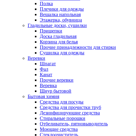
Полка
Плечики для одежды
Вешалка напольная
Этажерка, обувница
Гладильные доски, сушилки
Прищепки
Доска гладильная
Корзина для белья
Прочие принадлежности для стирки
Сушилка для одежды
Веревки
Шпагат
Фал
Канат
Прочие веревки
Веревка
Шнур бытовой
Бытовая химия
Средства для посуды
Средства для прочистки труб
Дезинфицирующие средства
Стиральные порошки
Отбеливатель, пятновыводитель
Моющие средства
Стеклоочиститель