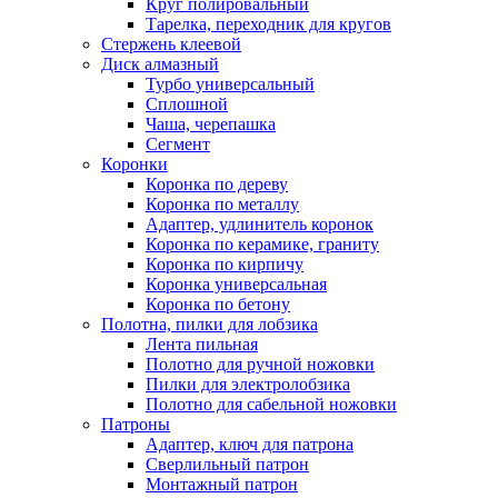
Круг полировальный
Тарелка, переходник для кругов
Стержень клеевой
Диск алмазный
Турбо универсальный
Сплошной
Чаша, черепашка
Сегмент
Коронки
Коронка по дереву
Коронка по металлу
Адаптер, удлинитель коронок
Коронка по керамике, граниту
Коронка по кирпичу
Коронка универсальная
Коронка по бетону
Полотна, пилки для лобзика
Лента пильная
Полотно для ручной ножовки
Пилки для электролобзика
Полотно для сабельной ножовки
Патроны
Адаптер, ключ для патрона
Сверлильный патрон
Монтажный патрон