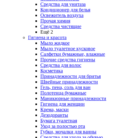
Средства для унитаза
Кондиционер для белья
Освежитель воздуха
Прочая химия
Средства чистящие
Ещё 2
Гигиена и красота
Мыло жидкое
Мыло туалетное кусковое
Салфетки бумажные, влажные
Прочие средства гигиены
Средства для волос
Косметика
Принадлежности для бритья
Швейные принадлежности
Гель, пена, соль для ван
Полотенца бумажные
Маникюрные принадлежности
Гигиена для женщин
Крема, маски
Дезодоранты
Бумага туалетная
Уход за полостью рта
Губки, мочалки для ванны
Средства для ухода за обувью