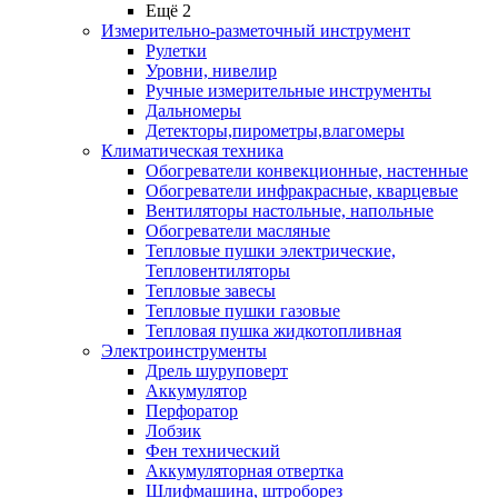
Ещё 2
Измерительно-разметочный инструмент
Рулетки
Уровни, нивелир
Ручные измерительные инструменты
Дальномеры
Детекторы,пирометры,влагомеры
Климатическая техника
Обогреватели конвекционные, настенные
Обогреватели инфракрасные, кварцевые
Вентиляторы настольные, напольные
Обогреватели масляные
Тепловые пушки электрические,
Тепловентиляторы
Тепловые завесы
Тепловые пушки газовые
Тепловая пушка жидкотопливная
Электроинструменты
Дрель шуруповерт
Аккумулятор
Перфоратор
Лобзик
Фен технический
Аккумуляторная отвертка
Шлифмашина, штроборез