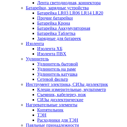
Лента светодиодная, коннектора
Батарейки, зарядные устройства
Батарейка LR03 LR06 LR14 LR20
Прочие батарейки
Батарейка Крона
Батарейка Аккумуляторная
Батарейка Таблетка
Зарядные для батареек
Изолента
Изолента ХБ
Изолента ПВХ
Удлинитель
Удлинитель бытовой
Удлинитель на раме
Удлинитель катушка
Сетевой фильтр
Инструмент электрика, СИЗы диэлектрик
Клещи измерительные, мультиметр
Съемник, кабелерез, нож
СИЗы диэлектрические
Нагревательные элементы
Кипятильник
ТЭН
Расходники для ТЭН
Паяльные принадлежности