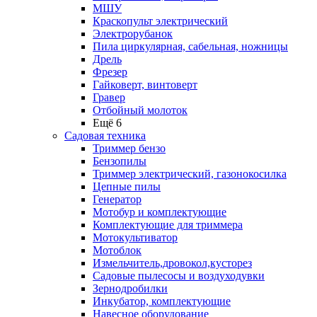
МШУ
Краскопульт электрический
Электрорубанок
Пила циркулярная, сабельная, ножницы
Дрель
Фрезер
Гайковерт, винтоверт
Гравер
Отбойный молоток
Ещё 6
Садовая техника
Триммер бензо
Бензопилы
Триммер электрический, газонокосилка
Цепные пилы
Генератор
Мотобур и комплектующие
Комплектующие для триммера
Мотокультиватор
Мотоблок
Измельчитель,дровокол,кусторез
Садовые пылесосы и воздуходувки
Зернодробилки
Инкубатор, комплектующие
Навесное оборудование