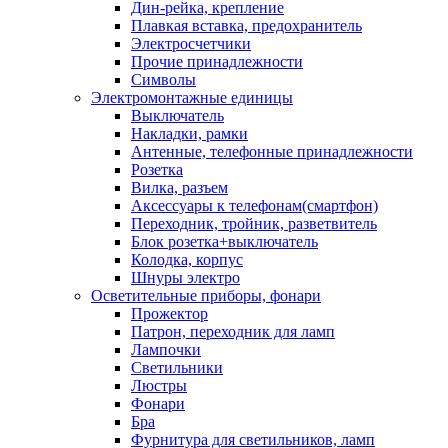
Дин-рейка, крепление
Плавкая вставка, предохранитель
Электросчетчики
Прочие принадлежности
Символы
Электромонтажные единицы
Выключатель
Накладки, рамки
Антенные, телефонные принадлежности
Розетка
Вилка, разъем
Аксессуары к телефонам(смартфон)
Переходник, тройник, разветвитель
Блок розетка+выключатель
Колодка, корпус
Шнуры электро
Осветительные приборы, фонари
Прожектор
Патрон, переходник для ламп
Лампочки
Светильники
Люстры
Фонари
Бра
Фурнитура для светильников, ламп