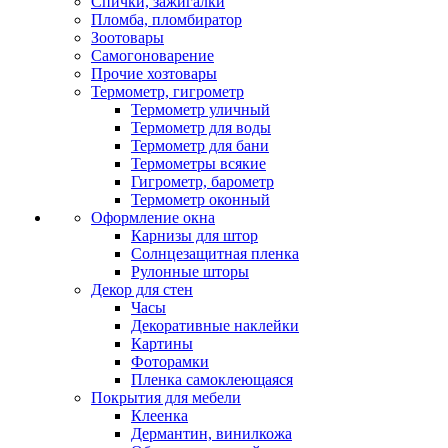
Спички, зажигалки
Пломба, пломбиратор
Зоотовары
Самогоноварение
Прочие хозтовары
Термометр, гигрометр
Термометр уличный
Термометр для воды
Термометр для бани
Термометры всякие
Гигрометр, барометр
Термометр оконный
Оформление окна
Карнизы для штор
Солнцезащитная пленка
Рулонные шторы
Декор для стен
Часы
Декоративные наклейки
Картины
Фоторамки
Пленка самоклеющаяся
Покрытия для мебели
Клеенка
Дермантин, винилкожа