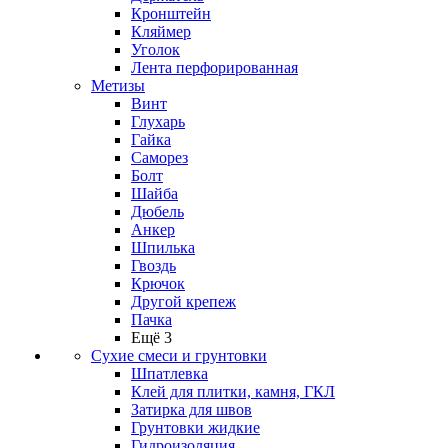
Кронштейн
Кляймер
Уголок
Лента перфорированная
Метизы
Винт
Глухарь
Гайка
Саморез
Болт
Шайба
Дюбель
Анкер
Шпилька
Гвоздь
Крючок
Другой крепеж
Пачка
Ещё 3
Сухие смеси и грунтовки
Шпатлевка
Клей для плитки, камня, ГКЛ
Затирка для швов
Грунтовки жидкие
Гидроизоляция