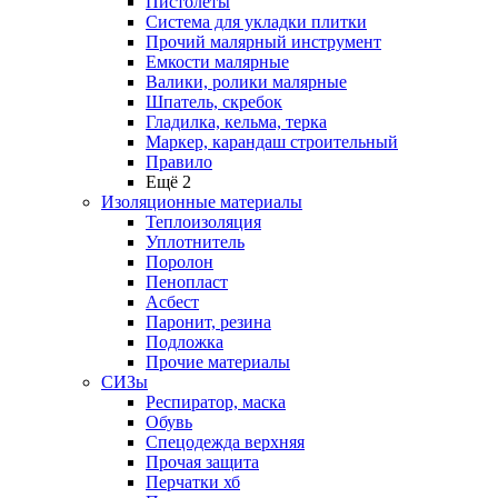
Пистолеты
Система для укладки плитки
Прочий малярный инструмент
Емкости малярные
Валики, ролики малярные
Шпатель, скребок
Гладилка, кельма, терка
Маркер, карандаш строительный
Правило
Ещё 2
Изоляционные материалы
Теплоизоляция
Уплотнитель
Поролон
Пенопласт
Асбест
Паронит, резина
Подложка
Прочие материалы
СИЗы
Респиратор, маска
Обувь
Спецодежда верхняя
Прочая защита
Перчатки хб