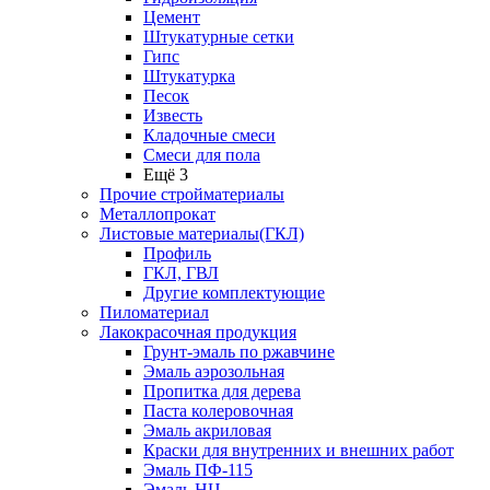
Цемент
Штукатурные сетки
Гипс
Штукатурка
Песок
Известь
Кладочные смеси
Смеси для пола
Ещё 3
Прочие стройматериалы
Металлопрокат
Листовые материалы(ГКЛ)
Профиль
ГКЛ, ГВЛ
Другие комплектующие
Пиломатериал
Лакокрасочная продукция
Грунт-эмаль по ржавчине
Эмаль аэрозольная
Пропитка для дерева
Паста колеровочная
Эмаль акриловая
Краски для внутренних и внешних работ
Эмаль ПФ-115
Эмаль НЦ