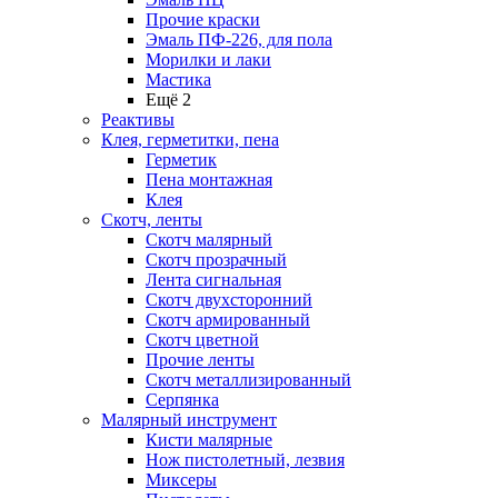
Прочие краски
Эмаль ПФ-226, для пола
Морилки и лаки
Мастика
Ещё 2
Реактивы
Клея, герметитки, пена
Герметик
Пена монтажная
Клея
Скотч, ленты
Скотч малярный
Скотч прозрачный
Лента сигнальная
Скотч двухсторонний
Скотч армированный
Скотч цветной
Прочие ленты
Скотч металлизированный
Серпянка
Малярный инструмент
Кисти малярные
Нож пистолетный, лезвия
Миксеры