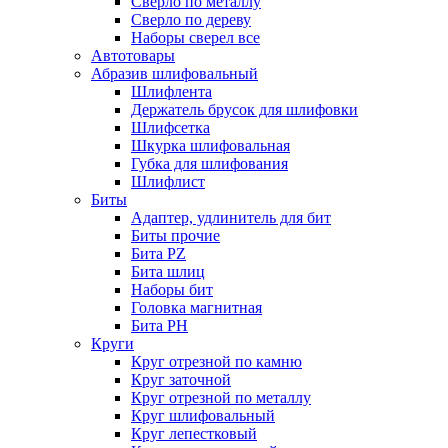
Сверло по металлу
Сверло по дереву
Наборы сверел все
Автотовары
Абразив шлифовальный
Шлифлента
Держатель брусок для шлифовки
Шлифсетка
Шкурка шлифовальная
Губка для шлифования
Шлифлист
Биты
Адаптер, удлинитель для бит
Биты прочие
Бита PZ
Бита шлиц
Наборы бит
Головка магнитная
Бита PH
Круги
Круг отрезной по камню
Круг заточной
Круг отрезной по металлу
Круг шлифовальный
Круг лепестковый