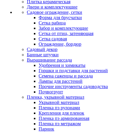
Плитка керамическая
Двери и комплектующие
Садовое ограждение, сетки
Форма для брусчатки
Сетка рабица
Забор и комплектующие
Сетка от птиц, затеняющая
Сетка садовая
Ограждение, бордюр
Садовый декор
Банные штучки
Выращивание рассада
Удобрения и химикаты
Горшки и подставки для растений
Семена саженцы и рассада
Лампы для расстений
Прочие инструменты садоводства
Почвогрунт
Пленка, укрывной материал
Укрывной материал
Пленка пэ рулонами
Крепления для пленок
Пленка пэ армированная
Пленка пэ метражом
Парник