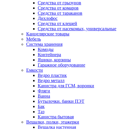
Средства от грызунов
Средства от комаров
Средства от тараканов
Дихлофос
Средства от клещей
Средства от насекомых, универсальные
Канцелярские товары
Мебель
Система хранения
Комоды
Контейнера
Ящики, корзины
Гаражное оборудование
Емкости
Ведро пластик
Ведро металл
Канистра для ГСМ, воронки
Фляги
Ванна
Бутылочки. банки ПЭТ
Бак
Таз
Канистра бытовая
Вешалки, полки, этажерки
Вешалка настенная