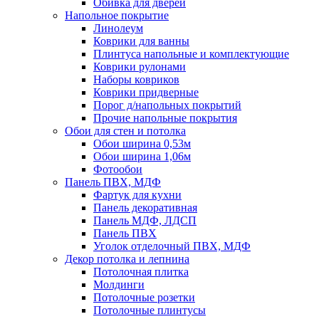
Обивка для дверей
Напольное покрытие
Линолеум
Коврики для ванны
Плинтуса напольные и комплектующие
Коврики рулонами
Наборы ковриков
Коврики придверные
Порог д/напольных покрытий
Прочие напольные покрытия
Обои для стен и потолка
Обои ширина 0,53м
Обои ширина 1,06м
Фотообои
Панель ПВХ, МДФ
Фартук для кухни
Панель декоративная
Панель МДФ, ЛДСП
Панель ПВХ
Уголок отделочный ПВХ, МДФ
Декор потолка и лепнина
Потолочная плитка
Молдинги
Потолочные розетки
Потолочные плинтусы