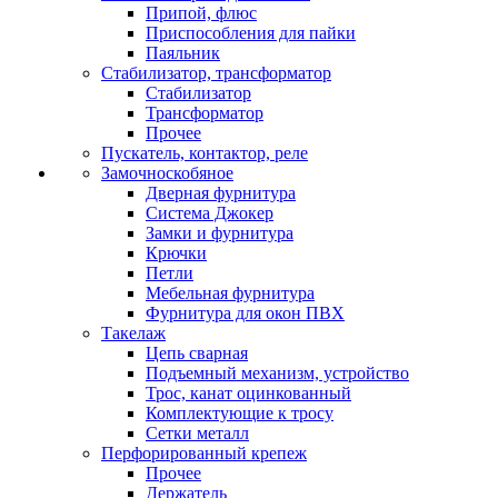
Припой, флюс
Приспособления для пайки
Паяльник
Стабилизатор, трансформатор
Стабилизатор
Трансформатор
Прочее
Пускатель, контактор, реле
Замочноскобяное
Дверная фурнитура
Система Джокер
Замки и фурнитура
Крючки
Петли
Мебельная фурнитура
Фурнитура для окон ПВХ
Такелаж
Цепь сварная
Подъемный механизм, устройство
Трос, канат оцинкованный
Комплектующие к тросу
Сетки металл
Перфорированный крепеж
Прочее
Держатель