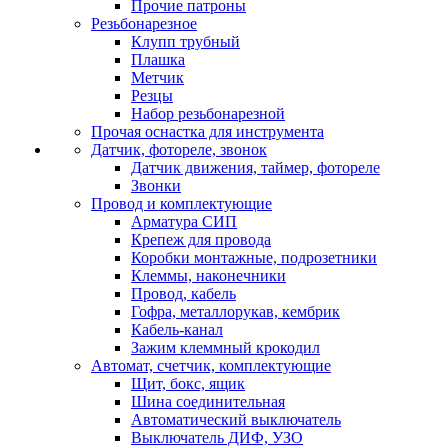
Прочие патроны
Резьбонарезное
Клупп трубный
Плашка
Метчик
Резцы
Набор резьбонарезной
Прочая оснастка для инструмента
Датчик, фотореле, звонок
Датчик движения, таймер, фотореле
Звонки
Провод и комплектующие
Арматура СИП
Крепеж для провода
Коробки монтажные, подрозетники
Клеммы, наконечники
Провод, кабель
Гофра, металлорукав, кембрик
Кабель-канал
Зажим клеммный крокодил
Автомат, счетчик, комплектующие
Щит, бокс, ящик
Шина соединительная
Автоматический выключатель
Выключатель ДИФ, УЗО