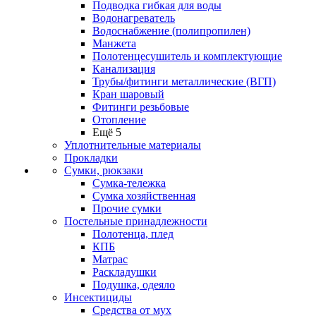
Подводка гибкая для воды
Водонагреватель
Водоснабжение (полипропилен)
Манжета
Полотенцесушитель и комплектующие
Канализация
Трубы/фитинги металлические (ВГП)
Кран шаровый
Фитинги резьбовые
Отопление
Ещё 5
Уплотнительные материалы
Прокладки
Сумки, рюкзаки
Сумка-тележка
Сумка хозяйственная
Прочие сумки
Постельные принадлежности
Полотенца, плед
КПБ
Матрас
Раскладушки
Подушка, одеяло
Инсектициды
Средства от мух