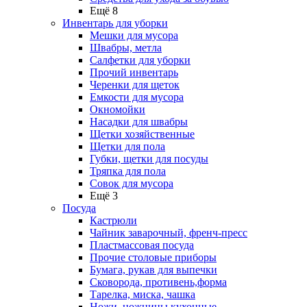
Ещё 8
Инвентарь для уборки
Мешки для мусора
Швабры, метла
Салфетки для уборки
Прочий инвентарь
Черенки для щеток
Емкости для мусора
Окномойки
Насадки для швабры
Щетки хозяйственные
Щетки для пола
Губки, щетки для посуды
Тряпка для пола
Совок для мусора
Ещё 3
Посуда
Кастрюли
Чайник заварочный, френч-пресс
Пластмассовая посуда
Прочие столовые приборы
Бумага, рукав для выпечки
Сковорода, противень,форма
Тарелка, миска, чашка
Ножи, ножницы кухонные