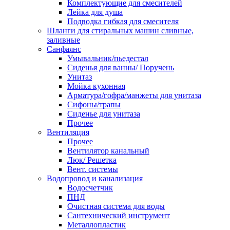
Комплектующие для смесителей
Лейка для душа
Подводка гибкая для смесителя
Шланги для стиральных машин сливные,
заливные
Санфаянс
Умывальник/пьедестал
Сиденья для ванны/ Поручень
Унитаз
Мойка кухонная
Арматура/гофра/манжеты для унитаза
Сифоны/трапы
Сиденье для унитаза
Прочее
Вентиляция
Прочее
Вентилятор канальный
Люк/ Решетка
Вент. системы
Водопровод и канализация
Водосчетчик
ПНД
Очистная система для воды
Сантехнический инструмент
Металлопластик