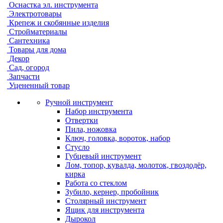
Оснастка эл. инструмента
Электротовары
Крепеж и скобянные изделия
Стройматериалы
Сантехника
Товары для дома
Декор
Сад, огород
Запчасти
Уцененный товар
Ручной инструмент
Набор инструмента
Отвертки
Пила, ножовка
Ключ, головка, вороток, набор
Стусло
Губцевый инструмент
Лом, топор, кувалда, молоток, гвоздодёр,
кирка
Работа со стеклом
Зубило, кернер, пробойник
Столярный инструмент
Ящик для инструмента
Дырокол