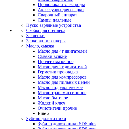
Проволока и электроды
Аксессуары для сварки
Сварочный аппарат
Лампы паяльные
Пуско-зарядные устройства
Скобы для степлера
Заклепки
Зенковки и зенкеры
Масло, смазка
Масло для 4т двигателей
Смазки всякие
Прочее смазочное
Масло для 2т двигателей
Герметик прокладка
Масло для компрессоров
Масло для пильных цепей
Масло гидравлическое
Масло трансмиссионное
Масло бытовое
Жидкий ключ
Очистители прочие
Ещё 2
Зубило долото пики
Зубило долото пики SDS plus
Зубило долото пики SDS max