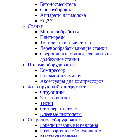
Бетоносмеситель
Снегоуборщик
Аппараты для молока
Ещё 7
Станки
Металлообработка
Плиткорезы
Точило, заточные станки
Деревообрабатывающие станки
Сверлильные станки, сверлильно-
долбежные станки
Пневмо оборудование
Компрессор
Пневмоинструмент
Аксессуары для компрессоров
Фиксирующий инструмент
Струбцины
Заклепочники
Тиски
Степлер, пистолет
Клеевые пистолеты
Сварочное оборудование
Горелки газовые и баллоны
Газосварочное оборудование
Маски сварочные