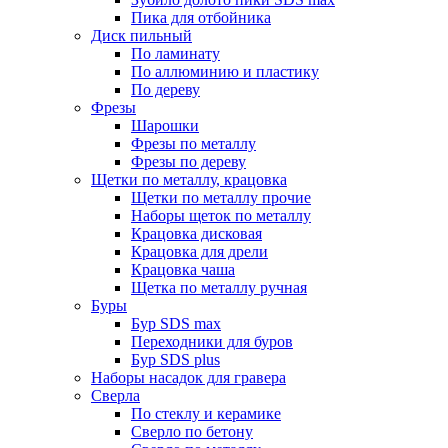
Пика для отбойника
Диск пильный
По ламинату
По аллюминию и пластику
По дереву
Фрезы
Шарошки
Фрезы по металлу
Фрезы по дереву
Щетки по металлу, крацовка
Щетки по металлу прочие
Наборы щеток по металлу
Крацовка дисковая
Крацовка для дрели
Крацовка чаша
Щетка по металлу ручная
Буры
Бур SDS max
Переходники для буров
Бур SDS plus
Наборы насадок для гравера
Сверла
По стеклу и керамике
Сверло по бетону