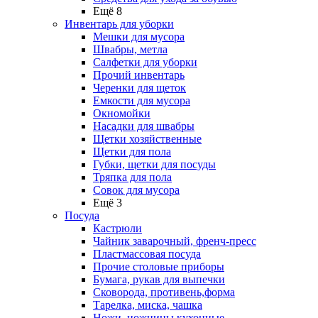
Ещё 8
Инвентарь для уборки
Мешки для мусора
Швабры, метла
Салфетки для уборки
Прочий инвентарь
Черенки для щеток
Емкости для мусора
Окномойки
Насадки для швабры
Щетки хозяйственные
Щетки для пола
Губки, щетки для посуды
Тряпка для пола
Совок для мусора
Ещё 3
Посуда
Кастрюли
Чайник заварочный, френч-пресс
Пластмассовая посуда
Прочие столовые приборы
Бумага, рукав для выпечки
Сковорода, противень,форма
Тарелка, миска, чашка
Ножи, ножницы кухонные