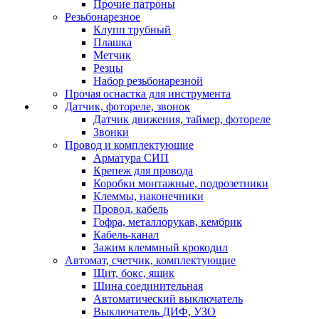
Прочие патроны
Резьбонарезное
Клупп трубный
Плашка
Метчик
Резцы
Набор резьбонарезной
Прочая оснастка для инструмента
Датчик, фотореле, звонок
Датчик движения, таймер, фотореле
Звонки
Провод и комплектующие
Арматура СИП
Крепеж для провода
Коробки монтажные, подрозетники
Клеммы, наконечники
Провод, кабель
Гофра, металлорукав, кембрик
Кабель-канал
Зажим клеммный крокодил
Автомат, счетчик, комплектующие
Щит, бокс, ящик
Шина соединительная
Автоматический выключатель
Выключатель ДИФ, УЗО