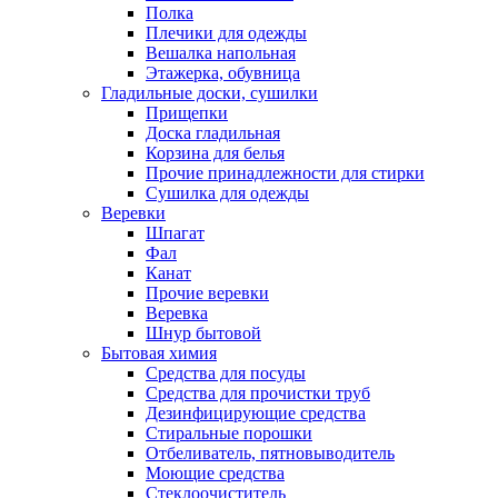
Полка
Плечики для одежды
Вешалка напольная
Этажерка, обувница
Гладильные доски, сушилки
Прищепки
Доска гладильная
Корзина для белья
Прочие принадлежности для стирки
Сушилка для одежды
Веревки
Шпагат
Фал
Канат
Прочие веревки
Веревка
Шнур бытовой
Бытовая химия
Средства для посуды
Средства для прочистки труб
Дезинфицирующие средства
Стиральные порошки
Отбеливатель, пятновыводитель
Моющие средства
Стеклоочиститель