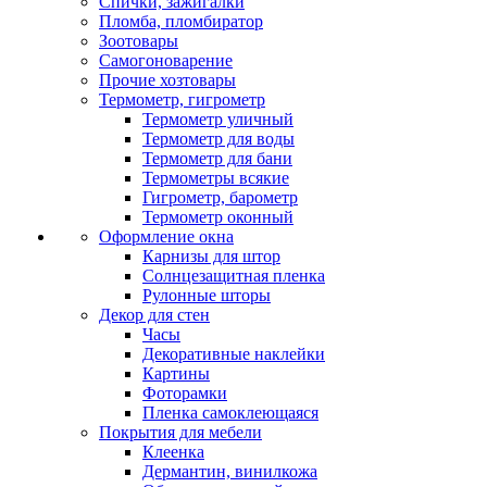
Спички, зажигалки
Пломба, пломбиратор
Зоотовары
Самогоноварение
Прочие хозтовары
Термометр, гигрометр
Термометр уличный
Термометр для воды
Термометр для бани
Термометры всякие
Гигрометр, барометр
Термометр оконный
Оформление окна
Карнизы для штор
Солнцезащитная пленка
Рулонные шторы
Декор для стен
Часы
Декоративные наклейки
Картины
Фоторамки
Пленка самоклеющаяся
Покрытия для мебели
Клеенка
Дермантин, винилкожа