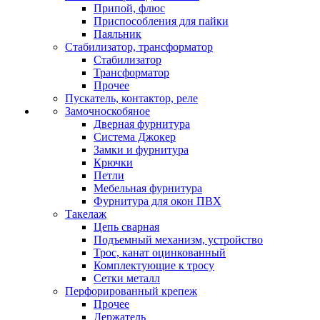
Припой, флюс
Приспособления для пайки
Паяльник
Стабилизатор, трансформатор
Стабилизатор
Трансформатор
Прочее
Пускатель, контактор, реле
Замочноскобяное
Дверная фурнитура
Система Джокер
Замки и фурнитура
Крючки
Петли
Мебельная фурнитура
Фурнитура для окон ПВХ
Такелаж
Цепь сварная
Подъемный механизм, устройство
Трос, канат оцинкованный
Комплектующие к тросу
Сетки металл
Перфорированный крепеж
Прочее
Держатель