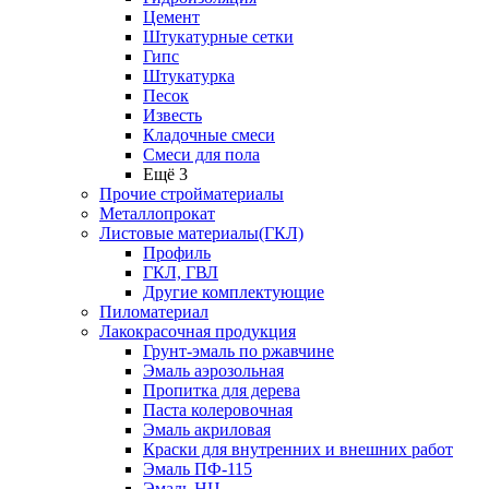
Цемент
Штукатурные сетки
Гипс
Штукатурка
Песок
Известь
Кладочные смеси
Смеси для пола
Ещё 3
Прочие стройматериалы
Металлопрокат
Листовые материалы(ГКЛ)
Профиль
ГКЛ, ГВЛ
Другие комплектующие
Пиломатериал
Лакокрасочная продукция
Грунт-эмаль по ржавчине
Эмаль аэрозольная
Пропитка для дерева
Паста колеровочная
Эмаль акриловая
Краски для внутренних и внешних работ
Эмаль ПФ-115
Эмаль НЦ