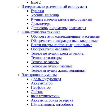
Ещё 2
Измерительно-разметочный инструмент
Рулетки
Уровни, нивелир
Ручные измерительные инструменты
Дальномеры
Детекторы,пирометры,влагомеры
Климатическая техника
Обогреватели конвекционные, настенные
Обогреватели инфракрасные, кварцевые
Вентиляторы настольные, напольные
Обогреватели масляные
Тепловые пушки электрические,
Тепловентиляторы
Тепловые завесы
Тепловые пушки газовые
Тепловая пушка жидкотопливная
Электроинструменты
Дрель шуруповерт
Аккумулятор
Перфоратор
Лобзик
Фен технический
Аккумуляторная отвертка
Шлифмашина, штроборез