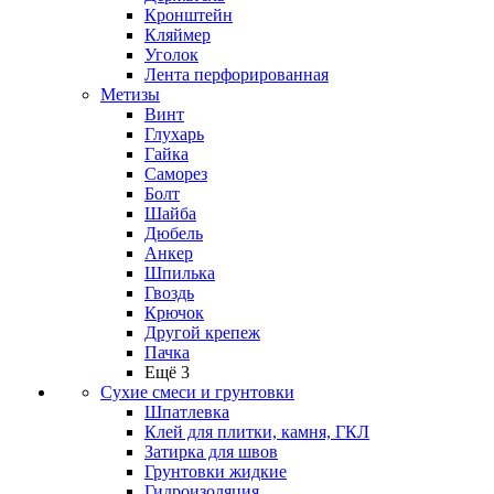
Кронштейн
Кляймер
Уголок
Лента перфорированная
Метизы
Винт
Глухарь
Гайка
Саморез
Болт
Шайба
Дюбель
Анкер
Шпилька
Гвоздь
Крючок
Другой крепеж
Пачка
Ещё 3
Сухие смеси и грунтовки
Шпатлевка
Клей для плитки, камня, ГКЛ
Затирка для швов
Грунтовки жидкие
Гидроизоляция