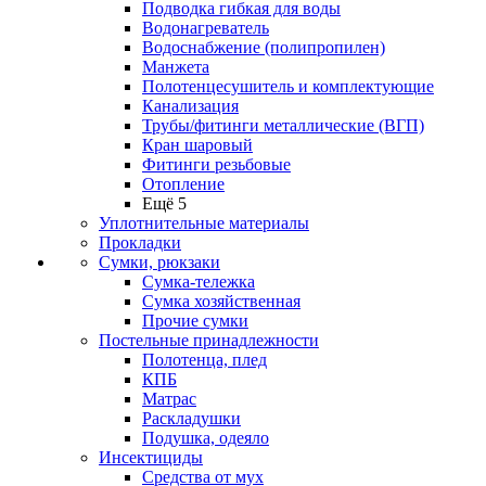
Подводка гибкая для воды
Водонагреватель
Водоснабжение (полипропилен)
Манжета
Полотенцесушитель и комплектующие
Канализация
Трубы/фитинги металлические (ВГП)
Кран шаровый
Фитинги резьбовые
Отопление
Ещё 5
Уплотнительные материалы
Прокладки
Сумки, рюкзаки
Сумка-тележка
Сумка хозяйственная
Прочие сумки
Постельные принадлежности
Полотенца, плед
КПБ
Матрас
Раскладушки
Подушка, одеяло
Инсектициды
Средства от мух