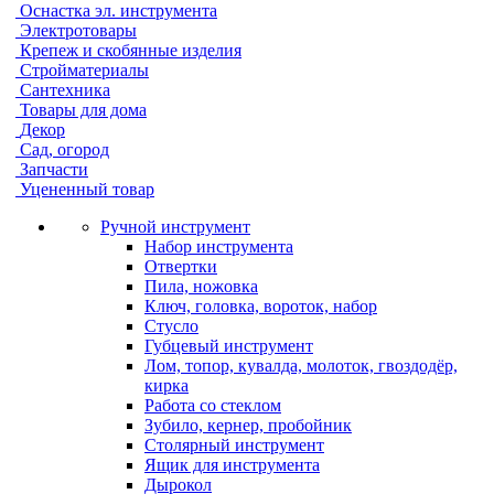
Оснастка эл. инструмента
Электротовары
Крепеж и скобянные изделия
Стройматериалы
Сантехника
Товары для дома
Декор
Сад, огород
Запчасти
Уцененный товар
Ручной инструмент
Набор инструмента
Отвертки
Пила, ножовка
Ключ, головка, вороток, набор
Стусло
Губцевый инструмент
Лом, топор, кувалда, молоток, гвоздодёр,
кирка
Работа со стеклом
Зубило, кернер, пробойник
Столярный инструмент
Ящик для инструмента
Дырокол