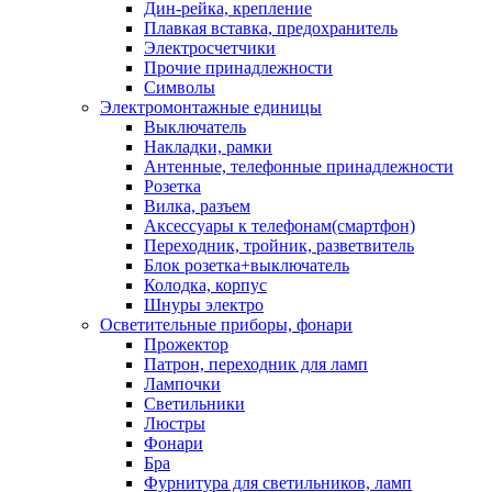
Дин-рейка, крепление
Плавкая вставка, предохранитель
Электросчетчики
Прочие принадлежности
Символы
Электромонтажные единицы
Выключатель
Накладки, рамки
Антенные, телефонные принадлежности
Розетка
Вилка, разъем
Аксессуары к телефонам(смартфон)
Переходник, тройник, разветвитель
Блок розетка+выключатель
Колодка, корпус
Шнуры электро
Осветительные приборы, фонари
Прожектор
Патрон, переходник для ламп
Лампочки
Светильники
Люстры
Фонари
Бра
Фурнитура для светильников, ламп