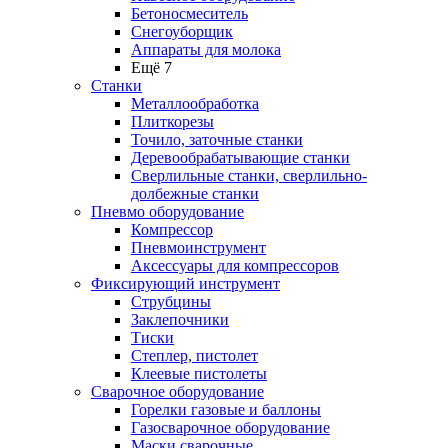
Бетоносмеситель
Снегоуборщик
Аппараты для молока
Ещё 7
Станки
Металлообработка
Плиткорезы
Точило, заточные станки
Деревообрабатывающие станки
Сверлильные станки, сверлильно-
долбежные станки
Пневмо оборудование
Компрессор
Пневмоинструмент
Аксессуары для компрессоров
Фиксирующий инструмент
Струбцины
Заклепочники
Тиски
Степлер, пистолет
Клеевые пистолеты
Сварочное оборудование
Горелки газовые и баллоны
Газосварочное оборудование
Маски сварочные