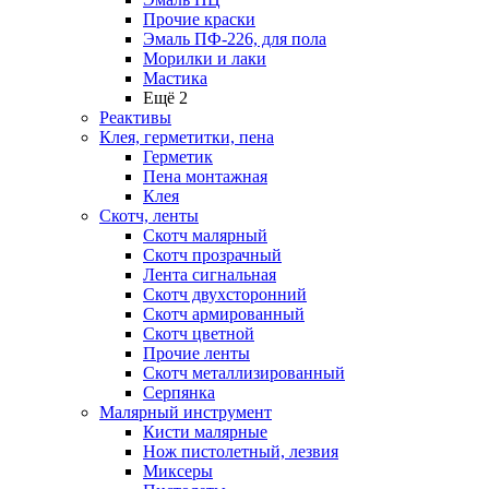
Прочие краски
Эмаль ПФ-226, для пола
Морилки и лаки
Мастика
Ещё 2
Реактивы
Клея, герметитки, пена
Герметик
Пена монтажная
Клея
Скотч, ленты
Скотч малярный
Скотч прозрачный
Лента сигнальная
Скотч двухсторонний
Скотч армированный
Скотч цветной
Прочие ленты
Скотч металлизированный
Серпянка
Малярный инструмент
Кисти малярные
Нож пистолетный, лезвия
Миксеры