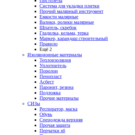
Пистолеты
Система для укладки плитки
Прочий малярный инструмент
Емкости малярные
Валики, ролики малярные
Шпатель, скребок
Гладилка, кельма, терка
Маркер, карандаш строительный
Правило
Ещё 2
Изоляционные материалы
Теплоизоляция
Уплотнитель
Поролон
Пенопласт
Асбест
Паронит, резина
Подложка
Прочие материалы
СИЗы
Респиратор, маска
Обувь
Спецодежда верхняя
Прочая защита
Перчатки хб