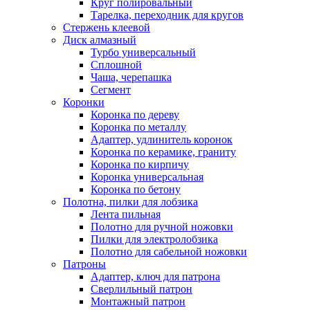
Круг полировальный
Тарелка, переходник для кругов
Стержень клеевой
Диск алмазный
Турбо универсальный
Сплошной
Чаша, черепашка
Сегмент
Коронки
Коронка по дереву
Коронка по металлу
Адаптер, удлинитель коронок
Коронка по керамике, граниту
Коронка по кирпичу
Коронка универсальная
Коронка по бетону
Полотна, пилки для лобзика
Лента пильная
Полотно для ручной ножовки
Пилки для электролобзика
Полотно для сабельной ножовки
Патроны
Адаптер, ключ для патрона
Сверлильный патрон
Монтажный патрон