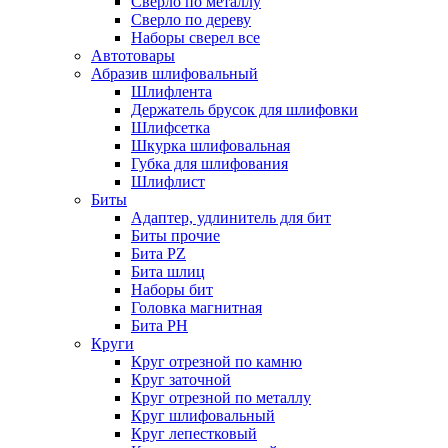
Сверло по металлу
Сверло по дереву
Наборы сверел все
Автотовары
Абразив шлифовальный
Шлифлента
Держатель брусок для шлифовки
Шлифсетка
Шкурка шлифовальная
Губка для шлифования
Шлифлист
Биты
Адаптер, удлинитель для бит
Биты прочие
Бита PZ
Бита шлиц
Наборы бит
Головка магнитная
Бита PH
Круги
Круг отрезной по камню
Круг заточной
Круг отрезной по металлу
Круг шлифовальный
Круг лепестковый