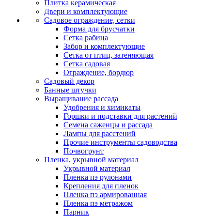
Плитка керамическая
Двери и комплектующие
Садовое ограждение, сетки
Форма для брусчатки
Сетка рабица
Забор и комплектующие
Сетка от птиц, затеняющая
Сетка садовая
Ограждение, бордюр
Садовый декор
Банные штучки
Выращивание рассада
Удобрения и химикаты
Горшки и подставки для растений
Семена саженцы и рассада
Лампы для расстений
Прочие инструменты садоводства
Почвогрунт
Пленка, укрывной материал
Укрывной материал
Пленка пэ рулонами
Крепления для пленок
Пленка пэ армированная
Пленка пэ метражом
Парник