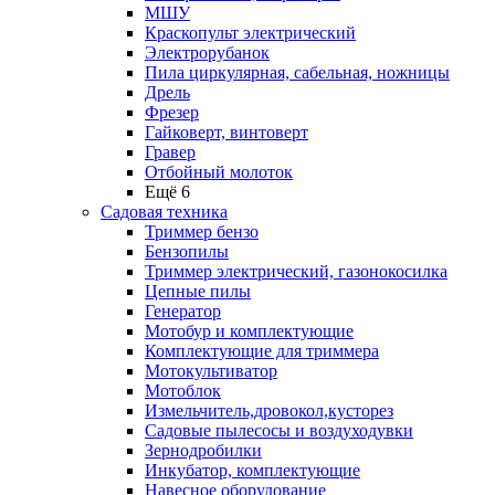
МШУ
Краскопульт электрический
Электрорубанок
Пила циркулярная, сабельная, ножницы
Дрель
Фрезер
Гайковерт, винтоверт
Гравер
Отбойный молоток
Ещё 6
Садовая техника
Триммер бензо
Бензопилы
Триммер электрический, газонокосилка
Цепные пилы
Генератор
Мотобур и комплектующие
Комплектующие для триммера
Мотокультиватор
Мотоблок
Измельчитель,дровокол,кусторез
Садовые пылесосы и воздуходувки
Зернодробилки
Инкубатор, комплектующие
Навесное оборудование