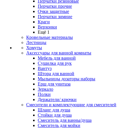
Перчатки резиновые
Перчатки прочие
Очки защитные
Перчатки зимние
Краги
Верхонки
Ещё 1
Кровельные материалы
Лестницы
Хомуты
Аксессуары для ванной комнаты
Мебель для ванной
Сушилка для рук
Вантуз
Штора для ванной
Мыльницы дозаторы наборы
Ерш для унитаза
Зеркало
Полки
Держатели/ крючки
Смесители и комплектующие для смесителей
Шланг для душа
Стойки для душа
Смеситель для ванны/душа
Смеситель для мойки