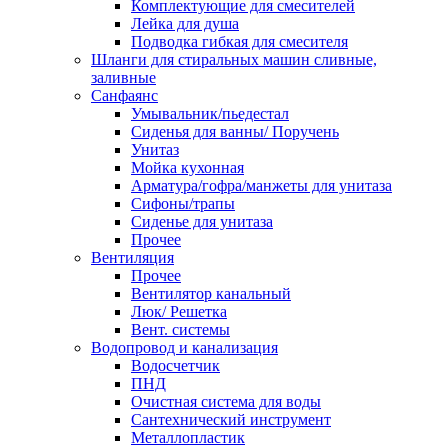
Комплектующие для смесителей
Лейка для душа
Подводка гибкая для смесителя
Шланги для стиральных машин сливные,
заливные
Санфаянс
Умывальник/пьедестал
Сиденья для ванны/ Поручень
Унитаз
Мойка кухонная
Арматура/гофра/манжеты для унитаза
Сифоны/трапы
Сиденье для унитаза
Прочее
Вентиляция
Прочее
Вентилятор канальный
Люк/ Решетка
Вент. системы
Водопровод и канализация
Водосчетчик
ПНД
Очистная система для воды
Сантехнический инструмент
Металлопластик