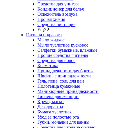
Средства для унитаза
Кондиционер для белья
Освежитель воздуха
Прочая химия
Средства чистящие
Ещё 2
Гигиена и красота
Мыло жидкое
Мыло туалетное кусковое
Салфетки бумажные, влажные
Прочие средства гигиены
Средства для волос
Косметика
Принадлежности для бритья
Швейные принадлежности
Гель, пена, соль для ван
Полотенца бумажные
Маникюрные принадлежности
Гигиена для женщин
Крема, маски
Дезодоранты
Бумага туалетная
Уход за полостью рта
Губки, мочалки для ванны
Средства для ухода за обувью