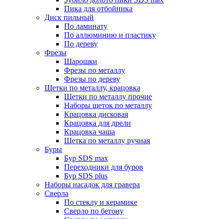
Пика для отбойника
Диск пильный
По ламинату
По аллюминию и пластику
По дереву
Фрезы
Шарошки
Фрезы по металлу
Фрезы по дереву
Щетки по металлу, крацовка
Щетки по металлу прочие
Наборы щеток по металлу
Крацовка дисковая
Крацовка для дрели
Крацовка чаша
Щетка по металлу ручная
Буры
Бур SDS max
Переходники для буров
Бур SDS plus
Наборы насадок для гравера
Сверла
По стеклу и керамике
Сверло по бетону