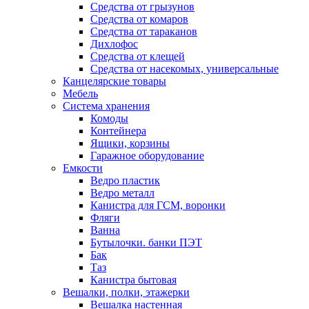
Средства от грызунов
Средства от комаров
Средства от тараканов
Дихлофос
Средства от клещей
Средства от насекомых, универсальные
Канцелярские товары
Мебель
Система хранения
Комоды
Контейнера
Ящики, корзины
Гаражное оборудование
Емкости
Ведро пластик
Ведро металл
Канистра для ГСМ, воронки
Фляги
Ванна
Бутылочки. банки ПЭТ
Бак
Таз
Канистра бытовая
Вешалки, полки, этажерки
Вешалка настенная