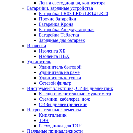
Лента светодиодная, коннектора
Батарейки, зарядные устройства
Батарейка LR03 LR06 LR14 LR20
Прочие батарейки
Батарейка Крона
Батарейка Аккумуляторная
Батарейка Таблетка
Зарядные для батареек
Изолента
Изолента ХБ
Изолента ПВХ
Удлинитель
Удлинитель бытовой
Удлинитель на раме
Удлинитель катушка
Сетевой фильтр
Инструмент электрика, СИЗы диэлектрик
Клещи измерительные, мультиметр
Съемник, кабелерез, нож
СИЗы диэлектрические
Нагревательные элементы
Кипятильник
ТЭН
Расходники для ТЭН
Паяльные принадлежности