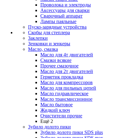
Проволока и электроды
Аксессуары для сварки
Сварочный аппарат
Лампы паяльные
Пуско-зарядные устройства
Скобы для степлера
Заклепки
Зенковки и зенкеры
Масло, смазка
Масло для 4т двигателей
Смазки всякие
Прочее смазочное
Масло для 2т двигателей
Герметик прокладка
Масло для компрессоров
Масло для пильных цепей
Масло гидравлическое
Масло трансмиссионное
Масло бытовое
Жидкий ключ
Очистители прочие
Ещё 2
Зубило долото пики
Зубило долото пики SDS plus
Зубило долото пики SDS max