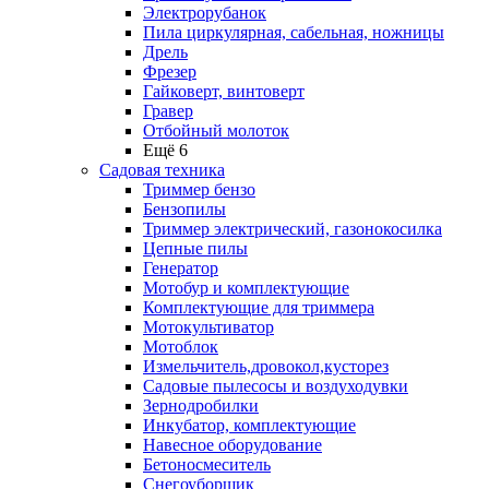
Электрорубанок
Пила циркулярная, сабельная, ножницы
Дрель
Фрезер
Гайковерт, винтоверт
Гравер
Отбойный молоток
Ещё 6
Садовая техника
Триммер бензо
Бензопилы
Триммер электрический, газонокосилка
Цепные пилы
Генератор
Мотобур и комплектующие
Комплектующие для триммера
Мотокультиватор
Мотоблок
Измельчитель,дровокол,кусторез
Садовые пылесосы и воздуходувки
Зернодробилки
Инкубатор, комплектующие
Навесное оборудование
Бетоносмеситель
Снегоуборщик