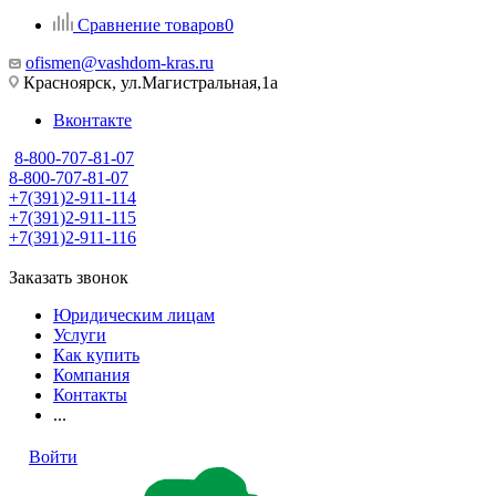
Сравнение товаров
0
ofismen@vashdom-kras.ru
Красноярск, ул.Магистральная,1а
Вконтакте
8-800-707-81-07
8-800-707-81-07
+7(391)2-911-114
+7(391)2-911-115
+7(391)2-911-116
Заказать звонок
Юридическим лицам
Услуги
Как купить
Компания
Контакты
...
Войти