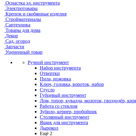
Оснастка эл. инструмента
Электротовары
Крепеж и скобянные изделия
Стройматериалы
Сантехника
Товары для дома
Декор
Сад, огород
Запчасти
Уцененный товар
Ручной инструмент
Набор инструмента
Отвертки
Пила, ножовка
Ключ, головка, вороток, набор
Стусло
Губцевый инструмент
Лом, топор, кувалда, молоток, гвоздодёр, кир
Работа со стеклом
Зубило, кернер, пробойник
Столярный инструмент
Ящик для инструмента
Дырокол
Ещё 2