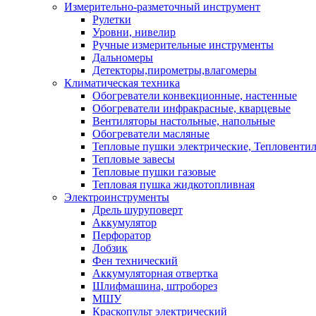
Измерительно-разметочный инструмент
Рулетки
Уровни, нивелир
Ручные измерительные инструменты
Дальномеры
Детекторы,пирометры,влагомеры
Климатическая техника
Обогреватели конвекционные, настенные
Обогреватели инфракрасные, кварцевые
Вентиляторы настольные, напольные
Обогреватели масляные
Тепловые пушки электрические, Тепловенти
Тепловые завесы
Тепловые пушки газовые
Тепловая пушка жидкотопливная
Электроинструменты
Дрель шуруповерт
Аккумулятор
Перфоратор
Лобзик
Фен технический
Аккумуляторная отвертка
Шлифмашина, штроборез
МШУ
Краскопульт электрический