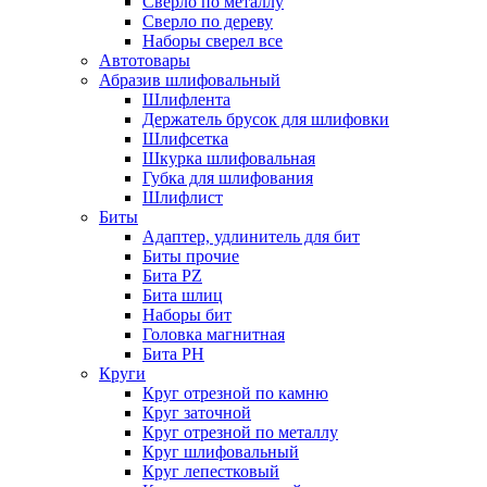
Сверло по металлу
Сверло по дереву
Наборы сверел все
Автотовары
Абразив шлифовальный
Шлифлента
Держатель брусок для шлифовки
Шлифсетка
Шкурка шлифовальная
Губка для шлифования
Шлифлист
Биты
Адаптер, удлинитель для бит
Биты прочие
Бита PZ
Бита шлиц
Наборы бит
Головка магнитная
Бита PH
Круги
Круг отрезной по камню
Круг заточной
Круг отрезной по металлу
Круг шлифовальный
Круг лепестковый