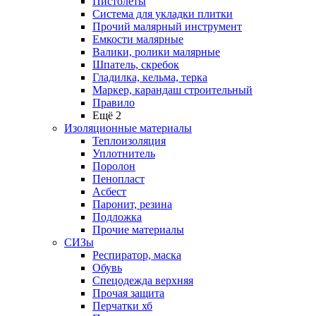
Пистолеты
Система для укладки плитки
Прочий малярный инструмент
Емкости малярные
Валики, ролики малярные
Шпатель, скребок
Гладилка, кельма, терка
Маркер, карандаш строительный
Правило
Ещё 2
Изоляционные материалы
Теплоизоляция
Уплотнитель
Поролон
Пенопласт
Асбест
Паронит, резина
Подложка
Прочие материалы
СИЗы
Респиратор, маска
Обувь
Спецодежда верхняя
Прочая защита
Перчатки хб