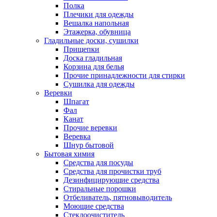
Полка
Плечики для одежды
Вешалка напольная
Этажерка, обувница
Гладильные доски, сушилки
Прищепки
Доска гладильная
Корзина для белья
Прочие принадлежности для стирки
Сушилка для одежды
Веревки
Шпагат
Фал
Канат
Прочие веревки
Веревка
Шнур бытовой
Бытовая химия
Средства для посуды
Средства для прочистки труб
Дезинфицирующие средства
Стиральные порошки
Отбеливатель, пятновыводитель
Моющие средства
Стеклоочиститель