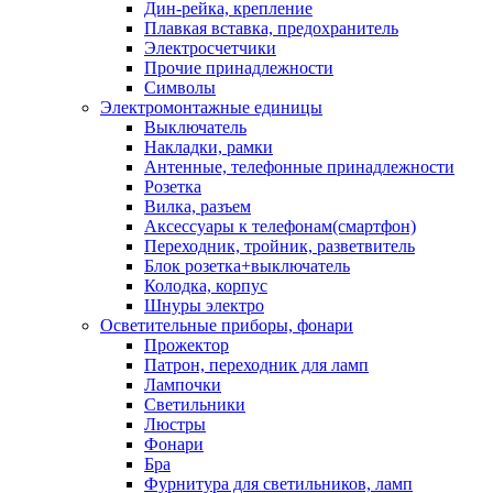
Дин-рейка, крепление
Плавкая вставка, предохранитель
Электросчетчики
Прочие принадлежности
Символы
Электромонтажные единицы
Выключатель
Накладки, рамки
Антенные, телефонные принадлежности
Розетка
Вилка, разъем
Аксессуары к телефонам(смартфон)
Переходник, тройник, разветвитель
Блок розетка+выключатель
Колодка, корпус
Шнуры электро
Осветительные приборы, фонари
Прожектор
Патрон, переходник для ламп
Лампочки
Светильники
Люстры
Фонари
Бра
Фурнитура для светильников, ламп