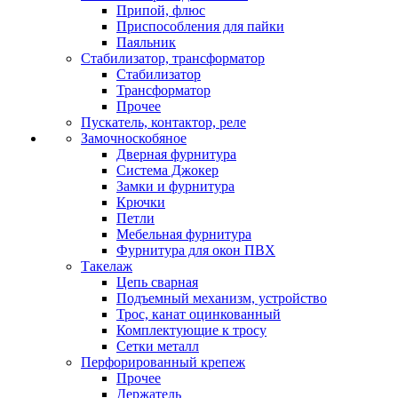
Припой, флюс
Приспособления для пайки
Паяльник
Стабилизатор, трансформатор
Стабилизатор
Трансформатор
Прочее
Пускатель, контактор, реле
Замочноскобяное
Дверная фурнитура
Система Джокер
Замки и фурнитура
Крючки
Петли
Мебельная фурнитура
Фурнитура для окон ПВХ
Такелаж
Цепь сварная
Подъемный механизм, устройство
Трос, канат оцинкованный
Комплектующие к тросу
Сетки металл
Перфорированный крепеж
Прочее
Держатель