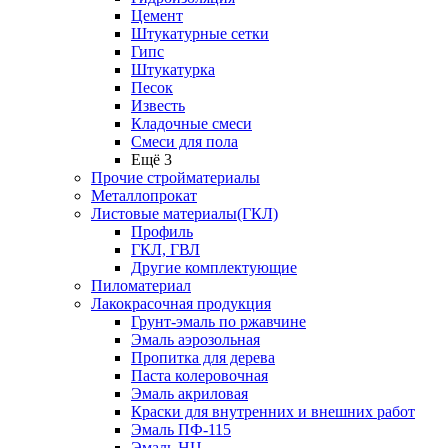
Цемент
Штукатурные сетки
Гипс
Штукатурка
Песок
Известь
Кладочные смеси
Смеси для пола
Ещё 3
Прочие стройматериалы
Металлопрокат
Листовые материалы(ГКЛ)
Профиль
ГКЛ, ГВЛ
Другие комплектующие
Пиломатериал
Лакокрасочная продукция
Грунт-эмаль по ржавчине
Эмаль аэрозольная
Пропитка для дерева
Паста колеровочная
Эмаль акриловая
Краски для внутренних и внешних работ
Эмаль ПФ-115
Эмаль НЦ