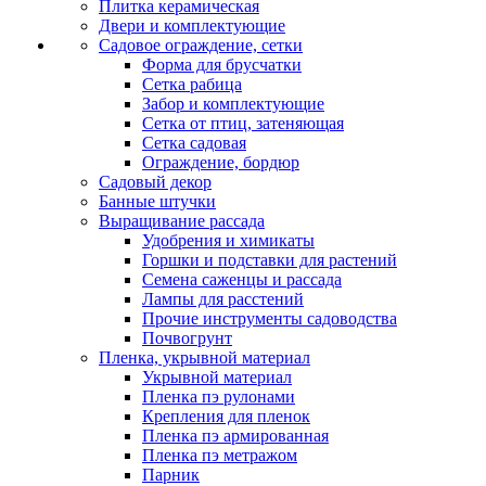
Плитка керамическая
Двери и комплектующие
Садовое ограждение, сетки
Форма для брусчатки
Сетка рабица
Забор и комплектующие
Сетка от птиц, затеняющая
Сетка садовая
Ограждение, бордюр
Садовый декор
Банные штучки
Выращивание рассада
Удобрения и химикаты
Горшки и подставки для растений
Семена саженцы и рассада
Лампы для расстений
Прочие инструменты садоводства
Почвогрунт
Пленка, укрывной материал
Укрывной материал
Пленка пэ рулонами
Крепления для пленок
Пленка пэ армированная
Пленка пэ метражом
Парник