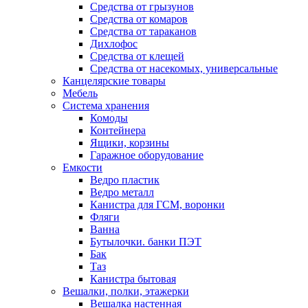
Средства от грызунов
Средства от комаров
Средства от тараканов
Дихлофос
Средства от клещей
Средства от насекомых, универсальные
Канцелярские товары
Мебель
Система хранения
Комоды
Контейнера
Ящики, корзины
Гаражное оборудование
Емкости
Ведро пластик
Ведро металл
Канистра для ГСМ, воронки
Фляги
Ванна
Бутылочки. банки ПЭТ
Бак
Таз
Канистра бытовая
Вешалки, полки, этажерки
Вешалка настенная