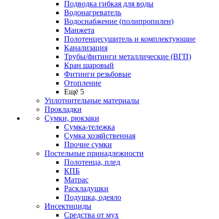
Подводка гибкая для воды
Водонагреватель
Водоснабжение (полипропилен)
Манжета
Полотенцесушитель и комплектующие
Канализация
Трубы/фитинги металлические (ВГП)
Кран шаровый
Фитинги резьбовые
Отопление
Ещё 5
Уплотнительные материалы
Прокладки
Сумки, рюкзаки
Сумка-тележка
Сумка хозяйственная
Прочие сумки
Постельные принадлежности
Полотенца, плед
КПБ
Матрас
Раскладушки
Подушка, одеяло
Инсектициды
Средства от мух