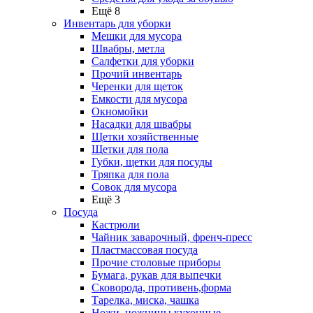
Ещё 8
Инвентарь для уборки
Мешки для мусора
Швабры, метла
Салфетки для уборки
Прочий инвентарь
Черенки для щеток
Емкости для мусора
Окномойки
Насадки для швабры
Щетки хозяйственные
Щетки для пола
Губки, щетки для посуды
Тряпка для пола
Совок для мусора
Ещё 3
Посуда
Кастрюли
Чайник заварочный, френч-пресс
Пластмассовая посуда
Прочие столовые приборы
Бумага, рукав для выпечки
Сковорода, противень,форма
Тарелка, миска, чашка
Ножи, ножницы кухонные