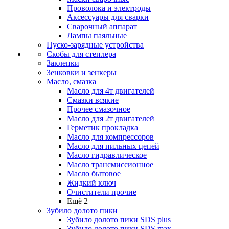
Проволока и электроды
Аксессуары для сварки
Сварочный аппарат
Лампы паяльные
Пуско-зарядные устройства
Скобы для степлера
Заклепки
Зенковки и зенкеры
Масло, смазка
Масло для 4т двигателей
Смазки всякие
Прочее смазочное
Масло для 2т двигателей
Герметик прокладка
Масло для компрессоров
Масло для пильных цепей
Масло гидравлическое
Масло трансмиссионное
Масло бытовое
Жидкий ключ
Очистители прочие
Ещё 2
Зубило долото пики
Зубило долото пики SDS plus
Зубило долото пики SDS max