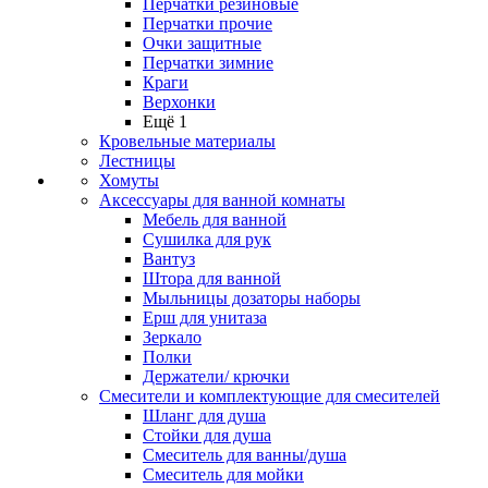
Перчатки резиновые
Перчатки прочие
Очки защитные
Перчатки зимние
Краги
Верхонки
Ещё 1
Кровельные материалы
Лестницы
Хомуты
Аксессуары для ванной комнаты
Мебель для ванной
Сушилка для рук
Вантуз
Штора для ванной
Мыльницы дозаторы наборы
Ерш для унитаза
Зеркало
Полки
Держатели/ крючки
Смесители и комплектующие для смесителей
Шланг для душа
Стойки для душа
Смеситель для ванны/душа
Смеситель для мойки