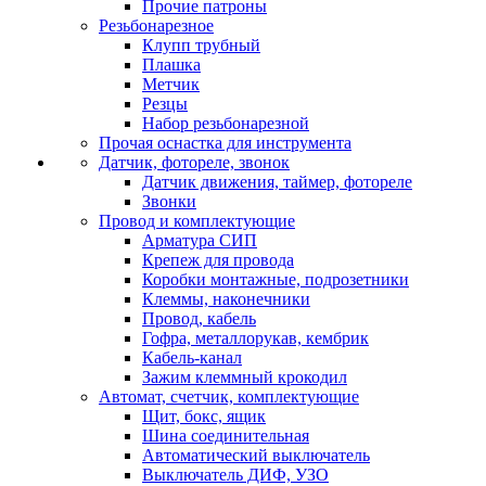
Прочие патроны
Резьбонарезное
Клупп трубный
Плашка
Метчик
Резцы
Набор резьбонарезной
Прочая оснастка для инструмента
Датчик, фотореле, звонок
Датчик движения, таймер, фотореле
Звонки
Провод и комплектующие
Арматура СИП
Крепеж для провода
Коробки монтажные, подрозетники
Клеммы, наконечники
Провод, кабель
Гофра, металлорукав, кембрик
Кабель-канал
Зажим клеммный крокодил
Автомат, счетчик, комплектующие
Щит, бокс, ящик
Шина соединительная
Автоматический выключатель
Выключатель ДИФ, УЗО