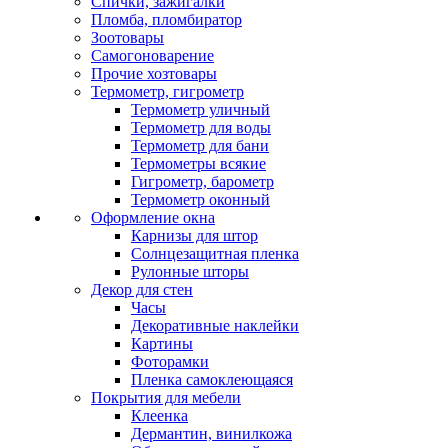
Спички, зажигалки
Пломба, пломбиратор
Зоотовары
Самогоноварение
Прочие хозтовары
Термометр, гигрометр
Термометр уличный
Термометр для воды
Термометр для бани
Термометры всякие
Гигрометр, барометр
Термометр оконный
Оформление окна
Карнизы для штор
Солнцезащитная пленка
Рулонные шторы
Декор для стен
Часы
Декоративные наклейки
Картины
Фоторамки
Пленка самоклеющаяся
Покрытия для мебели
Клеенка
Дермантин, винилкожа