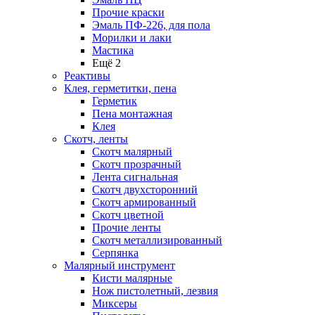
Прочие краски
Эмаль ПФ-226, для пола
Морилки и лаки
Мастика
Ещё 2
Реактивы
Клея, герметитки, пена
Герметик
Пена монтажная
Клея
Скотч, ленты
Скотч малярный
Скотч прозрачный
Лента сигнальная
Скотч двухсторонний
Скотч армированный
Скотч цветной
Прочие ленты
Скотч металлизированный
Серпянка
Малярный инструмент
Кисти малярные
Нож пистолетный, лезвия
Миксеры