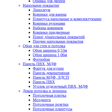
Обивка для дверей
Напольное покрытие
Линолеум
Коврики для ванны
Плинтуса напольные и комплектующие
Коврики рулонами
Наборы ковриков
Коврики придверные
Порог д/напольных покрытий
Прочие напольные покрытия
Обои для стен и потолка
Обои ширина 0,53м
Обои ширина 1,06м
Фотообои
Панель ПВХ, МДФ
Фартук для кухни
Панель декоративная
Панель МДФ, ЛДСП
Панель ПВХ
Уголок отделочный ПВХ, МДФ
Декор потолка и лепнина
Потолочная плитка
Молдинги
Потолочные розетки
Потолочные плинтусы