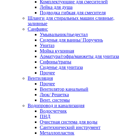
Комплектующие для смесителей
Лейка для душа
Подводка гибкая для смесителя
Шланги для стиральных машин сливные,
заливные
Санфаянс
Умывальник/пьедестал
Сиденья для ванны/ Поручень
Унитаз
Мойка кухонная
Арматура/гофра/манжеты для унитаза
Сифоны/трапы
Сиденье для унитаза
Прочее
Вентиляция
Прочее
Вентилятор канальный
Люк/ Решетка
Вент. системы
Водопровод и канализация
Водосчетчик
ПНД
Очистная система для воды
Сантехнический инструмент
Металлопластик