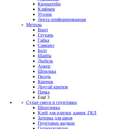
Кронштейн
Кляймер
Уголок
Лента перфорированная
Метизы
Винт
Глухарь
Гайка
Саморез
Болт
Шайба
Дюбель
Анкер
Шпилька
Гвоздь
Крючок
Другой крепеж
Пачка
Ещё 3
Сухие смеси и грунтовки
Шпатлевка
Клей для плитки, камня, ГКЛ
Затирка для швов
Грунтовки жидкие
Гидроизоляция