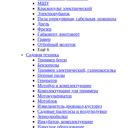
МШУ
Краскопульт электрический
Электрорубанок
Пила циркулярная, сабельная, ножницы
Дрель
Фрезер
Гайковерт, винтоверт
Гравер
Отбойный молоток
Ещё 6
Садовая техника
Триммер бензо
Бензопилы
Триммер электрический, газонокосилка
Цепные пилы
Генератор
Мотобур и комплектующие
Комплектующие для триммера
Мотокультиватор
Мотоблок
Измельчитель,дровокол,кусторез
Садовые пылесосы и воздуходувки
Зернодробилки
Инкубатор, комплектующие
Навесное оборудование