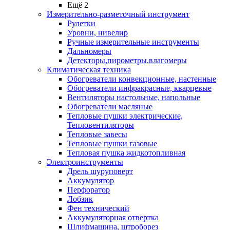
Ещё 2
Измерительно-разметочный инструмент
Рулетки
Уровни, нивелир
Ручные измерительные инструменты
Дальномеры
Детекторы,пирометры,влагомеры
Климатическая техника
Обогреватели конвекционные, настенные
Обогреватели инфракрасные, кварцевые
Вентиляторы настольные, напольные
Обогреватели масляные
Тепловые пушки электрические,
Тепловентиляторы
Тепловые завесы
Тепловые пушки газовые
Тепловая пушка жидкотопливная
Электроинструменты
Дрель шуруповерт
Аккумулятор
Перфоратор
Лобзик
Фен технический
Аккумуляторная отвертка
Шлифмашина, штроборез