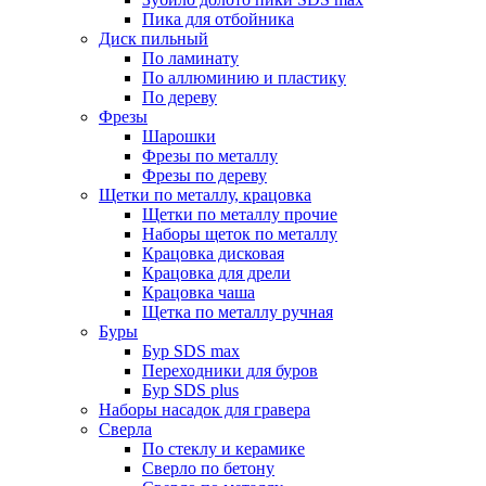
Пика для отбойника
Диск пильный
По ламинату
По аллюминию и пластику
По дереву
Фрезы
Шарошки
Фрезы по металлу
Фрезы по дереву
Щетки по металлу, крацовка
Щетки по металлу прочие
Наборы щеток по металлу
Крацовка дисковая
Крацовка для дрели
Крацовка чаша
Щетка по металлу ручная
Буры
Бур SDS max
Переходники для буров
Бур SDS plus
Наборы насадок для гравера
Сверла
По стеклу и керамике
Сверло по бетону