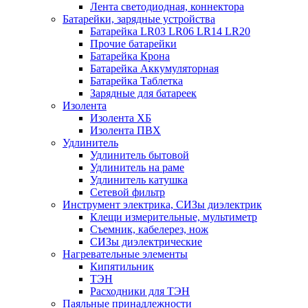
Лента светодиодная, коннектора
Батарейки, зарядные устройства
Батарейка LR03 LR06 LR14 LR20
Прочие батарейки
Батарейка Крона
Батарейка Аккумуляторная
Батарейка Таблетка
Зарядные для батареек
Изолента
Изолента ХБ
Изолента ПВХ
Удлинитель
Удлинитель бытовой
Удлинитель на раме
Удлинитель катушка
Сетевой фильтр
Инструмент электрика, СИЗы диэлектрик
Клещи измерительные, мультиметр
Съемник, кабелерез, нож
СИЗы диэлектрические
Нагревательные элементы
Кипятильник
ТЭН
Расходники для ТЭН
Паяльные принадлежности