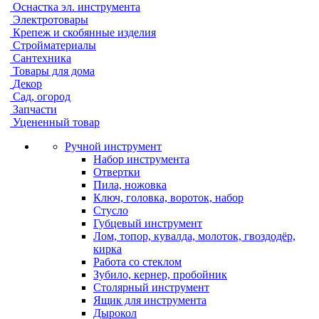
Оснастка эл. инструмента
Электротовары
Крепеж и скобянные изделия
Стройматериалы
Сантехника
Товары для дома
Декор
Сад, огород
Запчасти
Уцененный товар
Ручной инструмент
Набор инструмента
Отвертки
Пила, ножовка
Ключ, головка, вороток, набор
Стусло
Губцевый инструмент
Лом, топор, кувалда, молоток, гвоздодёр,
кирка
Работа со стеклом
Зубило, кернер, пробойник
Столярный инструмент
Ящик для инструмента
Дырокол