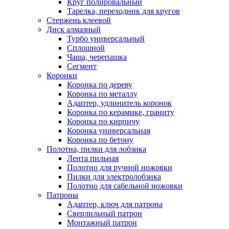
Круг полировальный
Тарелка, переходник для кругов
Стержень клеевой
Диск алмазный
Турбо универсальный
Сплошной
Чаша, черепашка
Сегмент
Коронки
Коронка по дереву
Коронка по металлу
Адаптер, удлинитель коронок
Коронка по керамике, граниту
Коронка по кирпичу
Коронка универсальная
Коронка по бетону
Полотна, пилки для лобзика
Лента пильная
Полотно для ручной ножовки
Пилки для электролобзика
Полотно для сабельной ножовки
Патроны
Адаптер, ключ для патрона
Сверлильный патрон
Монтажный патрон