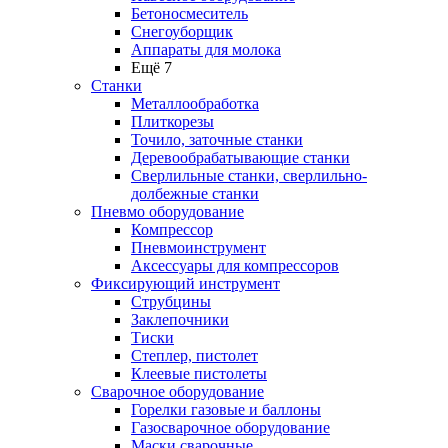
Бетоносмеситель
Снегоуборщик
Аппараты для молока
Ещё 7
Станки
Металлообработка
Плиткорезы
Точило, заточные станки
Деревообрабатывающие станки
Сверлильные станки, сверлильно-
долбежные станки
Пневмо оборудование
Компрессор
Пневмоинструмент
Аксессуары для компрессоров
Фиксирующий инструмент
Струбцины
Заклепочники
Тиски
Степлер, пистолет
Клеевые пистолеты
Сварочное оборудование
Горелки газовые и баллоны
Газосварочное оборудование
Маски сварочные