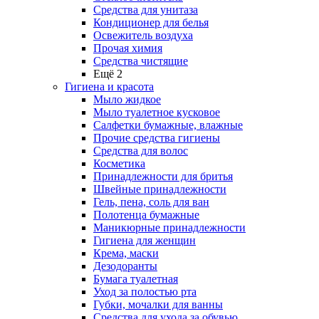
Средства для унитаза
Кондиционер для белья
Освежитель воздуха
Прочая химия
Средства чистящие
Ещё 2
Гигиена и красота
Мыло жидкое
Мыло туалетное кусковое
Салфетки бумажные, влажные
Прочие средства гигиены
Средства для волос
Косметика
Принадлежности для бритья
Швейные принадлежности
Гель, пена, соль для ван
Полотенца бумажные
Маникюрные принадлежности
Гигиена для женщин
Крема, маски
Дезодоранты
Бумага туалетная
Уход за полостью рта
Губки, мочалки для ванны
Средства для ухода за обувью