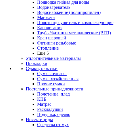
Подводка гибкая для воды
Водонагреватель
Водоснабжение (полипропилен)
Манжета
Полотенцесушитель и комплектующие
Канализация
Трубы/фитинги металлические (ВГП)
Кран шаровый
Фитинги резьбовые
Отопление
Ещё 5
Уплотнительные материалы
Прокладки
Сумки, рюкзаки
Сумка-тележка
Сумка хозяйственная
Прочие сумки
Постельные принадлежности
Полотенца, плед
КПБ
Матрас
Раскладушки
Подушка, одеяло
Инсектициды
Средства от мух