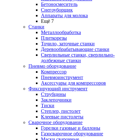
Бетоносмеситель
Снегоуборщик
Аппараты для молока
Ещё 7
Станки
Металлообработка
Плиткорезы
Точило, заточные станки
Деревообрабатывающие станки
Сверлильные станки, сверлильно-
долбежные станки
Пневмо оборудование
Компрессор
Пневмоинструмент
Аксессуары для компрессоров
Фиксирующий инструмент
Струбцины
Заклепочники
Тиски
Степлер, пистолет
Клеевые пистолеты
Сварочное оборудование
Горелки газовые и баллоны
Газосварочное оборудование
Маски сварочные