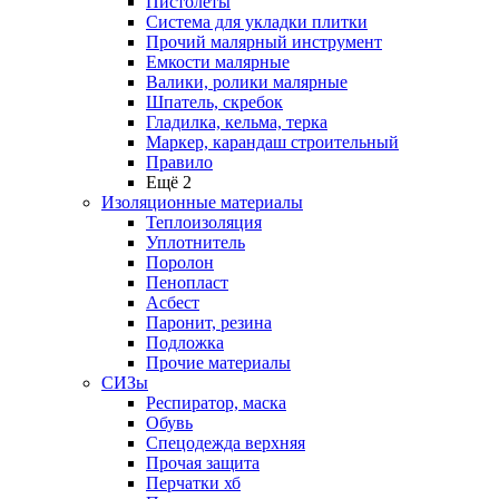
Пистолеты
Система для укладки плитки
Прочий малярный инструмент
Емкости малярные
Валики, ролики малярные
Шпатель, скребок
Гладилка, кельма, терка
Маркер, карандаш строительный
Правило
Ещё 2
Изоляционные материалы
Теплоизоляция
Уплотнитель
Поролон
Пенопласт
Асбест
Паронит, резина
Подложка
Прочие материалы
СИЗы
Респиратор, маска
Обувь
Спецодежда верхняя
Прочая защита
Перчатки хб