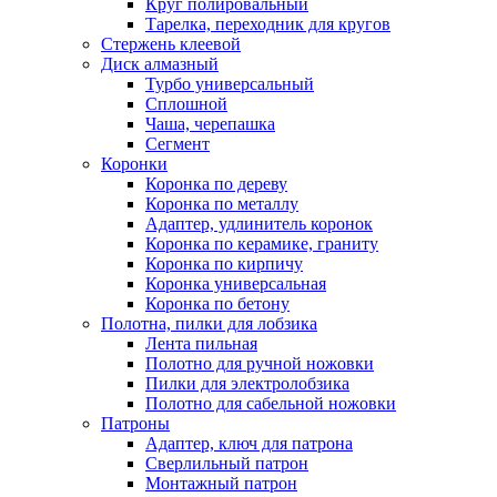
Круг полировальный
Тарелка, переходник для кругов
Стержень клеевой
Диск алмазный
Турбо универсальный
Сплошной
Чаша, черепашка
Сегмент
Коронки
Коронка по дереву
Коронка по металлу
Адаптер, удлинитель коронок
Коронка по керамике, граниту
Коронка по кирпичу
Коронка универсальная
Коронка по бетону
Полотна, пилки для лобзика
Лента пильная
Полотно для ручной ножовки
Пилки для электролобзика
Полотно для сабельной ножовки
Патроны
Адаптер, ключ для патрона
Сверлильный патрон
Монтажный патрон