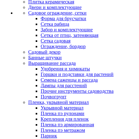
Плитка керамическая
Двери и комплектующие
Садовое ограждение, сетки
Форма для брусчатки
Сетка рабица
Забор и комплектующие
Сетка от птиц, затеняющая
Сетка садовая
Ограждение, бордюр
Садовый декор
Банные штучки
Выращивание рассада
Удобрения и химикаты
Горшки и подставки для растений
Семена саженцы и рассада
Лампы для расстений
Прочие инструменты садоводства
Почвогрунт
Пленка, укрывной материал
Укрывной материал
Пленка пэ рулонами
Крепления для пленок
Пленка пэ армированная
Пленка пэ метражом
Парник