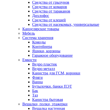
Средства от грызунов
Средства от комаров
Средства от тараканов
Дихлофос
Средства от клещей
Средства от насекомых, универсальные
Канцелярские товары
Мебель
Система хранения
Комоды
Контейнера
Ящики, корзины
Гаражное оборудование
Емкости
Ведро пластик
Ведро металл
Канистра для ГСМ, воронки
Фляги
Ванна
Бутылочки. банки ПЭТ
Бак
Таз
Канистра бытовая
Вешалки, полки, этажерки
Вешалка настенная