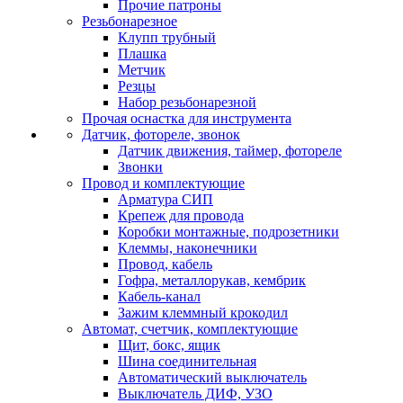
Прочие патроны
Резьбонарезное
Клупп трубный
Плашка
Метчик
Резцы
Набор резьбонарезной
Прочая оснастка для инструмента
Датчик, фотореле, звонок
Датчик движения, таймер, фотореле
Звонки
Провод и комплектующие
Арматура СИП
Крепеж для провода
Коробки монтажные, подрозетники
Клеммы, наконечники
Провод, кабель
Гофра, металлорукав, кембрик
Кабель-канал
Зажим клеммный крокодил
Автомат, счетчик, комплектующие
Щит, бокс, ящик
Шина соединительная
Автоматический выключатель
Выключатель ДИФ, УЗО