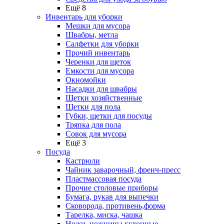
Ещё 8
Инвентарь для уборки
Мешки для мусора
Швабры, метла
Салфетки для уборки
Прочий инвентарь
Черенки для щеток
Емкости для мусора
Окномойки
Насадки для швабры
Щетки хозяйственные
Щетки для пола
Губки, щетки для посуды
Тряпка для пола
Совок для мусора
Ещё 3
Посуда
Кастрюли
Чайник заварочный, френч-пресс
Пластмассовая посуда
Прочие столовые приборы
Бумага, рукав для выпечки
Сковорода, противень,форма
Тарелка, миска, чашка
Ножи, ножницы кухонные