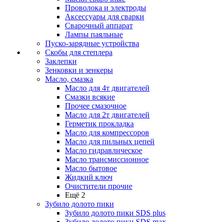
Проволока и электроды
Аксессуары для сварки
Сварочный аппарат
Лампы паяльные
Пуско-зарядные устройства
Скобы для степлера
Заклепки
Зенковки и зенкеры
Масло, смазка
Масло для 4т двигателей
Смазки всякие
Прочее смазочное
Масло для 2т двигателей
Герметик прокладка
Масло для компрессоров
Масло для пильных цепей
Масло гидравлическое
Масло трансмиссионное
Масло бытовое
Жидкий ключ
Очистители прочие
Ещё 2
Зубило долото пики
Зубило долото пики SDS plus
Зубило долото пики SDS max