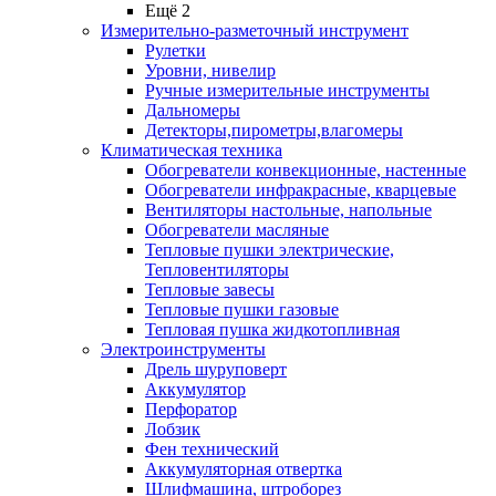
Ещё 2
Измерительно-разметочный инструмент
Рулетки
Уровни, нивелир
Ручные измерительные инструменты
Дальномеры
Детекторы,пирометры,влагомеры
Климатическая техника
Обогреватели конвекционные, настенные
Обогреватели инфракрасные, кварцевые
Вентиляторы настольные, напольные
Обогреватели масляные
Тепловые пушки электрические,
Тепловентиляторы
Тепловые завесы
Тепловые пушки газовые
Тепловая пушка жидкотопливная
Электроинструменты
Дрель шуруповерт
Аккумулятор
Перфоратор
Лобзик
Фен технический
Аккумуляторная отвертка
Шлифмашина, штроборез