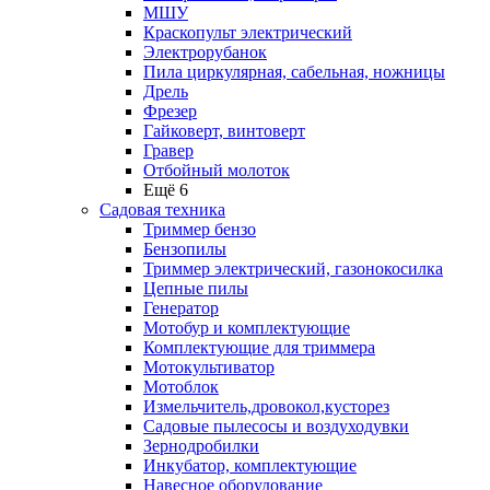
МШУ
Краскопульт электрический
Электрорубанок
Пила циркулярная, сабельная, ножницы
Дрель
Фрезер
Гайковерт, винтоверт
Гравер
Отбойный молоток
Ещё 6
Садовая техника
Триммер бензо
Бензопилы
Триммер электрический, газонокосилка
Цепные пилы
Генератор
Мотобур и комплектующие
Комплектующие для триммера
Мотокультиватор
Мотоблок
Измельчитель,дровокол,кусторез
Садовые пылесосы и воздуходувки
Зернодробилки
Инкубатор, комплектующие
Навесное оборудование