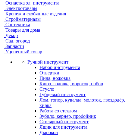
Оснастка эл. инструмента
Электротовары
Крепеж и скобянные изделия
Стройматериалы
Сантехника
Товары для дома
Декор
Сад, огород
Запчасти
Уцененный товар
Ручной инструмент
Набор инструмента
Отвертки
Пила, ножовка
Ключ, головка, вороток, набор
Стусло
Губцевый инструмент
Лом, топор, кувалда, молоток, гвоздодёр,
кирка
Работа со стеклом
Зубило, кернер, пробойник
Столярный инструмент
Ящик для инструмента
Дырокол