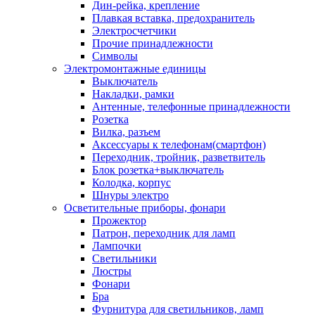
Дин-рейка, крепление
Плавкая вставка, предохранитель
Электросчетчики
Прочие принадлежности
Символы
Электромонтажные единицы
Выключатель
Накладки, рамки
Антенные, телефонные принадлежности
Розетка
Вилка, разъем
Аксессуары к телефонам(смартфон)
Переходник, тройник, разветвитель
Блок розетка+выключатель
Колодка, корпус
Шнуры электро
Осветительные приборы, фонари
Прожектор
Патрон, переходник для ламп
Лампочки
Светильники
Люстры
Фонари
Бра
Фурнитура для светильников, ламп