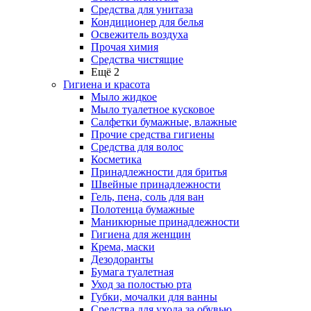
Средства для унитаза
Кондиционер для белья
Освежитель воздуха
Прочая химия
Средства чистящие
Ещё 2
Гигиена и красота
Мыло жидкое
Мыло туалетное кусковое
Салфетки бумажные, влажные
Прочие средства гигиены
Средства для волос
Косметика
Принадлежности для бритья
Швейные принадлежности
Гель, пена, соль для ван
Полотенца бумажные
Маникюрные принадлежности
Гигиена для женщин
Крема, маски
Дезодоранты
Бумага туалетная
Уход за полостью рта
Губки, мочалки для ванны
Средства для ухода за обувью