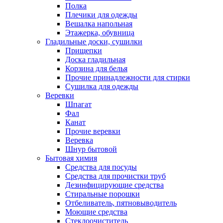
Полка
Плечики для одежды
Вешалка напольная
Этажерка, обувница
Гладильные доски, сушилки
Прищепки
Доска гладильная
Корзина для белья
Прочие принадлежности для стирки
Сушилка для одежды
Веревки
Шпагат
Фал
Канат
Прочие веревки
Веревка
Шнур бытовой
Бытовая химия
Средства для посуды
Средства для прочистки труб
Дезинфицирующие средства
Стиральные порошки
Отбеливатель, пятновыводитель
Моющие средства
Стеклоочиститель