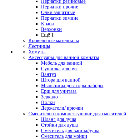
Перчатки резиновые
Перчатки прочие
Очки защитные
Перчатки зимние
Краги
Верхонки
Ещё 1
Кровельные материалы
Лестницы
Хомуты
Аксессуары для ванной комнаты
Мебель для ванной
Сушилка для рук
Вантуз
Штора для ванной
Мыльницы дозаторы наборы
Ерш для унитаза
Зеркало
Полки
Держатели/ крючки
Смесители и комплектующие для смесителей
Шланг для душа
Стойки для душа
Смеситель для ванны/душа
Смеситель для мойки