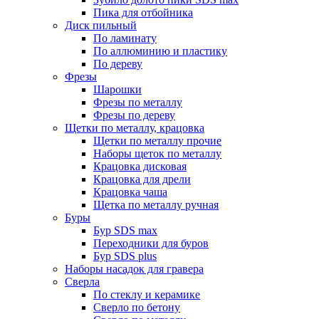
Пика для отбойника
Диск пильный
По ламинату
По аллюминию и пластику
По дереву
Фрезы
Шарошки
Фрезы по металлу
Фрезы по дереву
Щетки по металлу, крацовка
Щетки по металлу прочие
Наборы щеток по металлу
Крацовка дисковая
Крацовка для дрели
Крацовка чаша
Щетка по металлу ручная
Буры
Бур SDS max
Переходники для буров
Бур SDS plus
Наборы насадок для гравера
Сверла
По стеклу и керамике
Сверло по бетону