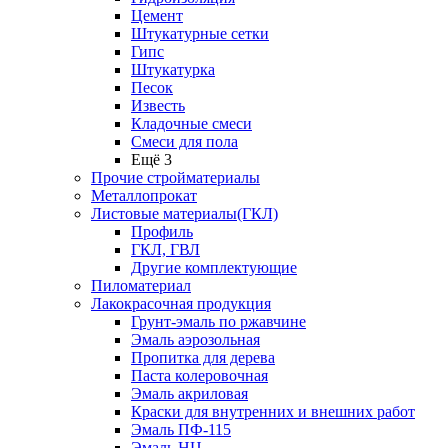
Цемент
Штукатурные сетки
Гипс
Штукатурка
Песок
Известь
Кладочные смеси
Смеси для пола
Ещё 3
Прочие стройматериалы
Металлопрокат
Листовые материалы(ГКЛ)
Профиль
ГКЛ, ГВЛ
Другие комплектующие
Пиломатериал
Лакокрасочная продукция
Грунт-эмаль по ржавчине
Эмаль аэрозольная
Пропитка для дерева
Паста колеровочная
Эмаль акриловая
Краски для внутренних и внешних работ
Эмаль ПФ-115
Эмаль НЦ