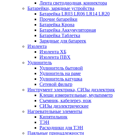
Лента светодиодная, коннектора
Батарейки, зарядные устройства
Батарейка LR03 LR06 LR14 LR20
Прочие батарейки
Батарейка Крона
Батарейка Аккумуляторная
Батарейка Таблетка
Зарядные для батареек
Изолента
Изолента ХБ
Изолента ПВХ
Удлинитель
Удлинитель бытовой
Удлинитель на раме
Удлинитель катушка
Сетевой фильтр
Инструмент электрика, СИЗы диэлектрик
Клещи измерительные, мультиметр
Съемник, кабелерез, нож
СИЗы диэлектрические
Нагревательные элементы
Кипятильник
ТЭН
Расходники для ТЭН
Паяльные принадлежности