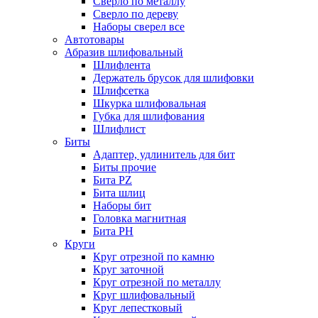
Сверло по металлу
Сверло по дереву
Наборы сверел все
Автотовары
Абразив шлифовальный
Шлифлента
Держатель брусок для шлифовки
Шлифсетка
Шкурка шлифовальная
Губка для шлифования
Шлифлист
Биты
Адаптер, удлинитель для бит
Биты прочие
Бита PZ
Бита шлиц
Наборы бит
Головка магнитная
Бита PH
Круги
Круг отрезной по камню
Круг заточной
Круг отрезной по металлу
Круг шлифовальный
Круг лепестковый