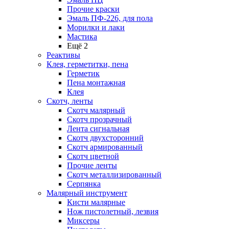
Прочие краски
Эмаль ПФ-226, для пола
Морилки и лаки
Мастика
Ещё 2
Реактивы
Клея, герметитки, пена
Герметик
Пена монтажная
Клея
Скотч, ленты
Скотч малярный
Скотч прозрачный
Лента сигнальная
Скотч двухсторонний
Скотч армированный
Скотч цветной
Прочие ленты
Скотч металлизированный
Серпянка
Малярный инструмент
Кисти малярные
Нож пистолетный, лезвия
Миксеры