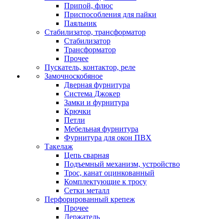
Припой, флюс
Приспособления для пайки
Паяльник
Стабилизатор, трансформатор
Стабилизатор
Трансформатор
Прочее
Пускатель, контактор, реле
Замочноскобяное
Дверная фурнитура
Система Джокер
Замки и фурнитура
Крючки
Петли
Мебельная фурнитура
Фурнитура для окон ПВХ
Такелаж
Цепь сварная
Подъемный механизм, устройство
Трос, канат оцинкованный
Комплектующие к тросу
Сетки металл
Перфорированный крепеж
Прочее
Держатель