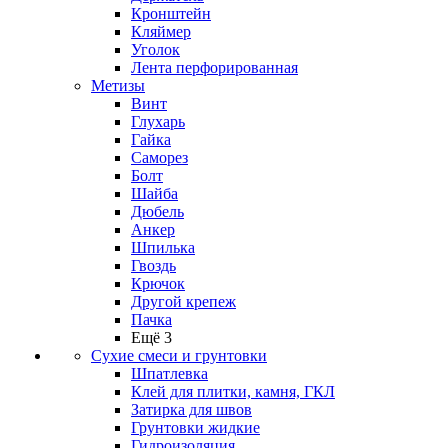
Кронштейн
Кляймер
Уголок
Лента перфорированная
Метизы
Винт
Глухарь
Гайка
Саморез
Болт
Шайба
Дюбель
Анкер
Шпилька
Гвоздь
Крючок
Другой крепеж
Пачка
Ещё 3
Сухие смеси и грунтовки
Шпатлевка
Клей для плитки, камня, ГКЛ
Затирка для швов
Грунтовки жидкие
Гидроизоляция