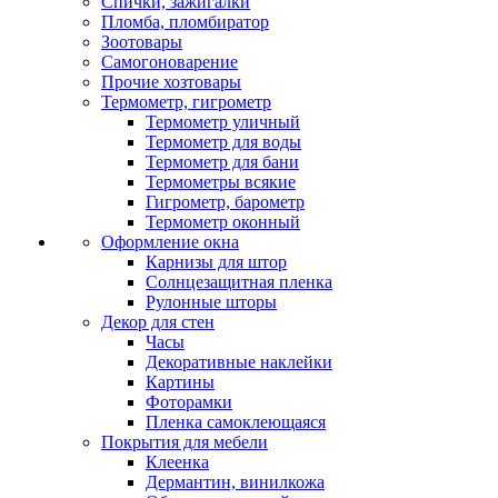
Спички, зажигалки
Пломба, пломбиратор
Зоотовары
Самогоноварение
Прочие хозтовары
Термометр, гигрометр
Термометр уличный
Термометр для воды
Термометр для бани
Термометры всякие
Гигрометр, барометр
Термометр оконный
Оформление окна
Карнизы для штор
Солнцезащитная пленка
Рулонные шторы
Декор для стен
Часы
Декоративные наклейки
Картины
Фоторамки
Пленка самоклеющаяся
Покрытия для мебели
Клеенка
Дермантин, винилкожа