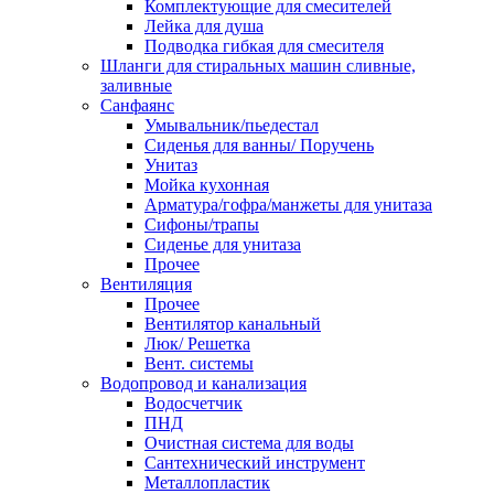
Комплектующие для смесителей
Лейка для душа
Подводка гибкая для смесителя
Шланги для стиральных машин сливные,
заливные
Санфаянс
Умывальник/пьедестал
Сиденья для ванны/ Поручень
Унитаз
Мойка кухонная
Арматура/гофра/манжеты для унитаза
Сифоны/трапы
Сиденье для унитаза
Прочее
Вентиляция
Прочее
Вентилятор канальный
Люк/ Решетка
Вент. системы
Водопровод и канализация
Водосчетчик
ПНД
Очистная система для воды
Сантехнический инструмент
Металлопластик