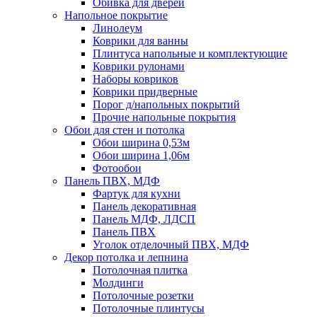
Обивка для дверей
Напольное покрытие
Линолеум
Коврики для ванны
Плинтуса напольные и комплектующие
Коврики рулонами
Наборы ковриков
Коврики придверные
Порог д/напольных покрытий
Прочие напольные покрытия
Обои для стен и потолка
Обои ширина 0,53м
Обои ширина 1,06м
Фотообои
Панель ПВХ, МДФ
Фартук для кухни
Панель декоративная
Панель МДФ, ЛДСП
Панель ПВХ
Уголок отделочный ПВХ, МДФ
Декор потолка и лепнина
Потолочная плитка
Молдинги
Потолочные розетки
Потолочные плинтусы