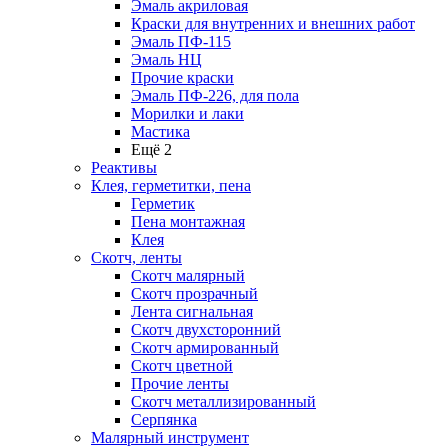
Эмаль акриловая
Краски для внутренних и внешних работ
Эмаль ПФ-115
Эмаль НЦ
Прочие краски
Эмаль ПФ-226, для пола
Морилки и лаки
Мастика
Ещё 2
Реактивы
Клея, герметитки, пена
Герметик
Пена монтажная
Клея
Скотч, ленты
Скотч малярный
Скотч прозрачный
Лента сигнальная
Скотч двухсторонний
Скотч армированный
Скотч цветной
Прочие ленты
Скотч металлизированный
Серпянка
Малярный инструмент