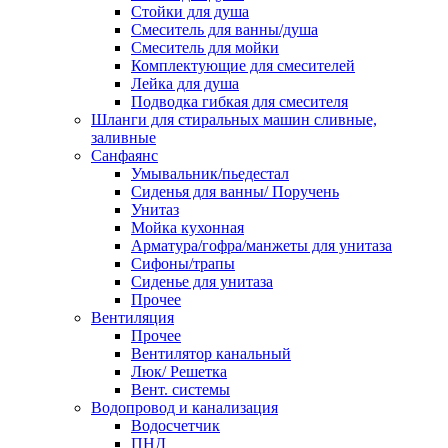
Стойки для душа
Смеситель для ванны/душа
Смеситель для мойки
Комплектующие для смесителей
Лейка для душа
Подводка гибкая для смесителя
Шланги для стиральных машин сливные,
заливные
Санфаянс
Умывальник/пьедестал
Сиденья для ванны/ Поручень
Унитаз
Мойка кухонная
Арматура/гофра/манжеты для унитаза
Сифоны/трапы
Сиденье для унитаза
Прочее
Вентиляция
Прочее
Вентилятор канальный
Люк/ Решетка
Вент. системы
Водопровод и канализация
Водосчетчик
ПНД