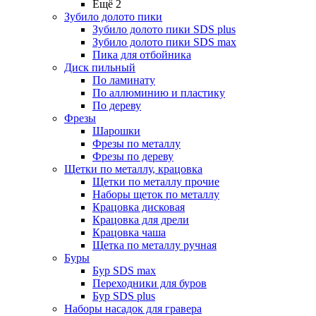
Ещё 2
Зубило долото пики
Зубило долото пики SDS plus
Зубило долото пики SDS max
Пика для отбойника
Диск пильный
По ламинату
По аллюминию и пластику
По дереву
Фрезы
Шарошки
Фрезы по металлу
Фрезы по дереву
Щетки по металлу, крацовка
Щетки по металлу прочие
Наборы щеток по металлу
Крацовка дисковая
Крацовка для дрели
Крацовка чаша
Щетка по металлу ручная
Буры
Бур SDS max
Переходники для буров
Бур SDS plus
Наборы насадок для гравера