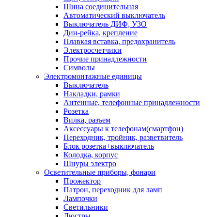
Шина соединительная
Автоматический выключатель
Выключатель ДИФ, УЗО
Дин-рейка, крепление
Плавкая вставка, предохранитель
Электросчетчики
Прочие принадлежности
Символы
Электромонтажные единицы
Выключатель
Накладки, рамки
Антенные, телефонные принадлежности
Розетка
Вилка, разъем
Аксессуары к телефонам(смартфон)
Переходник, тройник, разветвитель
Блок розетка+выключатель
Колодка, корпус
Шнуры электро
Осветительные приборы, фонари
Прожектор
Патрон, переходник для ламп
Лампочки
Светильники
Люстры