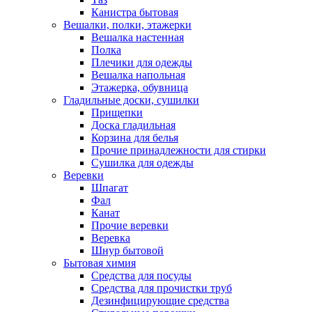
Канистра бытовая
Вешалки, полки, этажерки
Вешалка настенная
Полка
Плечики для одежды
Вешалка напольная
Этажерка, обувница
Гладильные доски, сушилки
Прищепки
Доска гладильная
Корзина для белья
Прочие принадлежности для стирки
Сушилка для одежды
Веревки
Шпагат
Фал
Канат
Прочие веревки
Веревка
Шнур бытовой
Бытовая химия
Средства для посуды
Средства для прочистки труб
Дезинфицирующие средства