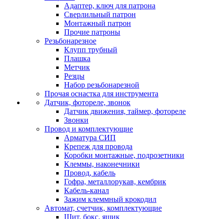
Адаптер, ключ для патрона
Сверлильный патрон
Монтажный патрон
Прочие патроны
Резьбонарезное
Клупп трубный
Плашка
Метчик
Резцы
Набор резьбонарезной
Прочая оснастка для инструмента
Датчик, фотореле, звонок
Датчик движения, таймер, фотореле
Звонки
Провод и комплектующие
Арматура СИП
Крепеж для провода
Коробки монтажные, подрозетники
Клеммы, наконечники
Провод, кабель
Гофра, металлорукав, кембрик
Кабель-канал
Зажим клеммный крокодил
Автомат, счетчик, комплектующие
Щит, бокс, ящик