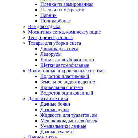
Пленка пэ армированная
Пленка пэ метражом
Парник
Поликарбонат
Все для отдыха
Москитная сетка, комплектующие
Тент, брезент, полога
Товары для уборки снега
Движок для снега
Ледорубы
Лопаты для уборки снега
Щетки автомобильные
Водосточные и кровельные системы
Водосток пластиковый
Земельное водоотведение
Кровельная система
Водосток оцинкованный
Дачная сантехника
Дачные бочки
Дачные души
Жидкости для туалетов, ям
Мешок вкладыш для бочек
Умывальники дачные
Дачные туалеты
Печное литье