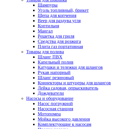
Шампуры
Уголь топливный, брикет
Щепа для копчения
Веер для раздува угля
Коптильня
Мангал
Решетка для гриля
Средства для розжига
Плита газ портативная
Товары для полива
Шланг ПВХ
Капельный полив
Катушки и тележки для шлангов
Рукав напорный
Шланг резиновый
Коннекторы и штуцеры для шлангов
Лейка садовая, опрыскиватель
Дождеватели
Насосы и оборудование
Насос погружной
Насосная станция
Мотопомпа
Мойка высокого давления
Комплектующие к насосам