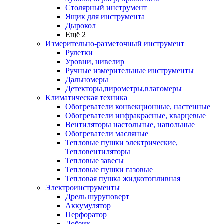
Столярный инструмент
Ящик для инструмента
Дырокол
Ещё 2
Измерительно-разметочный инструмент
Рулетки
Уровни, нивелир
Ручные измерительные инструменты
Дальномеры
Детекторы,пирометры,влагомеры
Климатическая техника
Обогреватели конвекционные, настенные
Обогреватели инфракрасные, кварцевые
Вентиляторы настольные, напольные
Обогреватели масляные
Тепловые пушки электрические,
Тепловентиляторы
Тепловые завесы
Тепловые пушки газовые
Тепловая пушка жидкотопливная
Электроинструменты
Дрель шуруповерт
Аккумулятор
Перфоратор
Лобзик