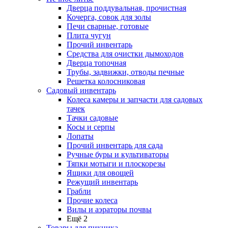
Дверца поддувальная, прочистная
Кочерга, совок для золы
Печи сварные, готовые
Плита чугун
Прочий инвентарь
Средства для очистки дымоходов
Дверца топочная
Трубы, задвижки, отводы печные
Решетка колосниковая
Садовый инвентарь
Колеса камеры и запчасти для садовых
тачек
Тачки садовые
Косы и серпы
Лопаты
Прочий инвентарь для сада
Ручные буры и культиваторы
Тяпки мотыги и плоскорезы
Ящики для овощей
Режущий инвентарь
Грабли
Прочие колеса
Вилы и аэраторы почвы
Ещё 2
Товары для пикника