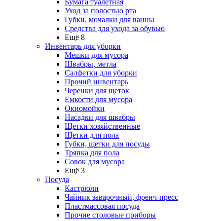
Бумага туалетная
Уход за полостью рта
Губки, мочалки для ванны
Средства для ухода за обувью
Ещё 8
Инвентарь для уборки
Мешки для мусора
Швабры, метла
Салфетки для уборки
Прочий инвентарь
Черенки для щеток
Емкости для мусора
Окномойки
Насадки для швабры
Щетки хозяйственные
Щетки для пола
Губки, щетки для посуды
Тряпка для пола
Совок для мусора
Ещё 3
Посуда
Кастрюли
Чайник заварочный, френч-пресс
Пластмассовая посуда
Прочие столовые приборы