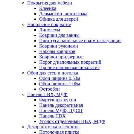
Покрытия для мебели
Клеенка
Дермантин, винилкожа
Обивка для дверей
Напольное покрытие
Линолеум
Коврики для ванны
Плинтуса напольные и комплектующие
Коврики рулонами
Наборы ковриков
Коврики придверные
Порог д/напольных покрытий
Прочие напольные покрытия
Обои для стен и потолка
Обои ширина 0,53м
Обои ширина 1,06м
Фотообои
Панель ПВХ, МДФ
Фартук для кухни
Панель декоративная
Панель МДФ, ЛДСП
Панель ПВХ
Уголок отделочный ПВХ, МДФ
Декор потолка и лепнина
Потолочная плитка