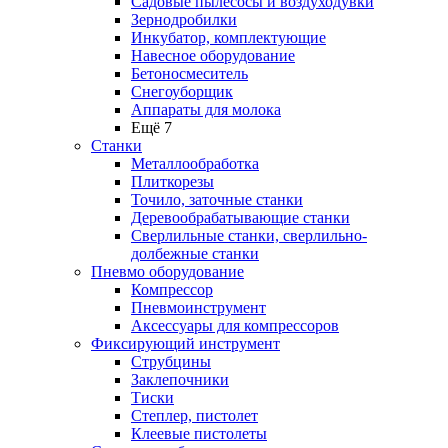
Садовые пылесосы и воздуходувки
Зернодробилки
Инкубатор, комплектующие
Навесное оборудование
Бетоносмеситель
Снегоуборщик
Аппараты для молока
Ещё 7
Станки
Металлообработка
Плиткорезы
Точило, заточные станки
Деревообрабатывающие станки
Сверлильные станки, сверлильно-
долбежные станки
Пневмо оборудование
Компрессор
Пневмоинструмент
Аксессуары для компрессоров
Фиксирующий инструмент
Струбцины
Заклепочники
Тиски
Степлер, пистолет
Клеевые пистолеты