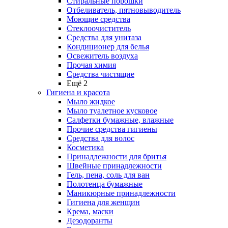
Стиральные порошки
Отбеливатель, пятновыводитель
Моющие средства
Стеклоочиститель
Средства для унитаза
Кондиционер для белья
Освежитель воздуха
Прочая химия
Средства чистящие
Ещё 2
Гигиена и красота
Мыло жидкое
Мыло туалетное кусковое
Салфетки бумажные, влажные
Прочие средства гигиены
Средства для волос
Косметика
Принадлежности для бритья
Швейные принадлежности
Гель, пена, соль для ван
Полотенца бумажные
Маникюрные принадлежности
Гигиена для женщин
Крема, маски
Дезодоранты