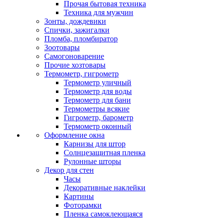
Прочая бытовая техника
Техника для мужчин
Зонты, дождевики
Спички, зажигалки
Пломба, пломбиратор
Зоотовары
Самогоноварение
Прочие хозтовары
Термометр, гигрометр
Термометр уличный
Термометр для воды
Термометр для бани
Термометры всякие
Гигрометр, барометр
Термометр оконный
Оформление окна
Карнизы для штор
Солнцезащитная пленка
Рулонные шторы
Декор для стен
Часы
Декоративные наклейки
Картины
Фоторамки
Пленка самоклеющаяся