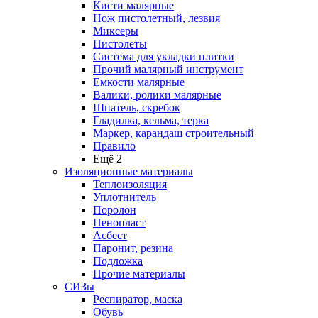
Кисти малярные
Нож пистолетный, лезвия
Миксеры
Пистолеты
Система для укладки плитки
Прочий малярный инструмент
Емкости малярные
Валики, ролики малярные
Шпатель, скребок
Гладилка, кельма, терка
Маркер, карандаш строительный
Правило
Ещё 2
Изоляционные материалы
Теплоизоляция
Уплотнитель
Поролон
Пенопласт
Асбест
Паронит, резина
Подложка
Прочие материалы
СИЗы
Респиратор, маска
Обувь