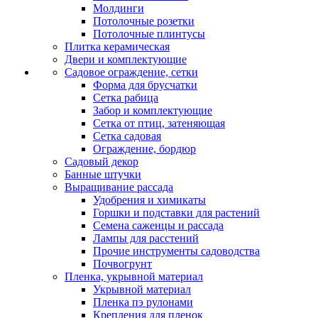
Молдинги
Потолочные розетки
Потолочные плинтусы
Плитка керамическая
Двери и комплектующие
Садовое ограждение, сетки
Форма для брусчатки
Сетка рабица
Забор и комплектующие
Сетка от птиц, затеняющая
Сетка садовая
Ограждение, бордюр
Садовый декор
Банные штучки
Выращивание рассада
Удобрения и химикаты
Горшки и подставки для растений
Семена саженцы и рассада
Лампы для расстений
Прочие инструменты садоводства
Почвогрунт
Пленка, укрывной материал
Укрывной материал
Пленка пэ рулонами
Крепления для пленок