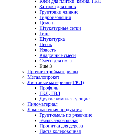
Клей для плитки, камня, ГКЛ
Затирка для швов
Грунтовки жидкие
Гидроизоляция
Цемент
Штукатурные сетки
Гипс
Штукатурка
Песок
Известь
Кладочные смеси
Смеси для пола
Ещё 3
Прочие стройматериалы
Металлопрокат
Листовые материалы(ГКЛ)
Профиль
ГКЛ, ГВЛ
Другие комплектующие
Пиломатериал
Лакокрасочная продукция
Грунт-эмаль по ржавчине
Эмаль аэрозольная
Пропитка для дерева
Паста колеровочная