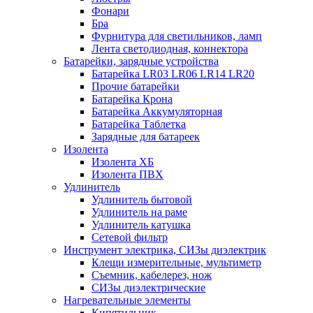
Фонари
Бра
Фурнитура для светильников, ламп
Лента светодиодная, коннектора
Батарейки, зарядные устройства
Батарейка LR03 LR06 LR14 LR20
Прочие батарейки
Батарейка Крона
Батарейка Аккумуляторная
Батарейка Таблетка
Зарядные для батареек
Изолента
Изолента ХБ
Изолента ПВХ
Удлинитель
Удлинитель бытовой
Удлинитель на раме
Удлинитель катушка
Сетевой фильтр
Инструмент электрика, СИЗы диэлектрик
Клещи измерительные, мультиметр
Съемник, кабелерез, нож
СИЗы диэлектрические
Нагревательные элементы
Кипятильник