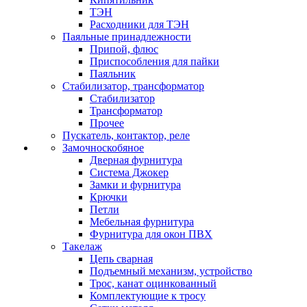
ТЭН
Расходники для ТЭН
Паяльные принадлежности
Припой, флюс
Приспособления для пайки
Паяльник
Стабилизатор, трансформатор
Стабилизатор
Трансформатор
Прочее
Пускатель, контактор, реле
Замочноскобяное
Дверная фурнитура
Система Джокер
Замки и фурнитура
Крючки
Петли
Мебельная фурнитура
Фурнитура для окон ПВХ
Такелаж
Цепь сварная
Подъемный механизм, устройство
Трос, канат оцинкованный
Комплектующие к тросу