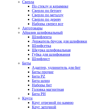
Сверла
По стеклу и керамике
Сверло по бетону
Сверло по металлу
Сверло по дереву
Наборы сверел все
Автотовары
Абразив шлифовальный
Шлифлента
Держатель брусок для шлифовки
Шлифсетка
Шкурка шлифовальная
Губка для шлифования
Шлифлист
Биты
Адаптер, удлинитель для бит
Биты прочие
Бита PZ
Бита шлиц
Наборы бит
Головка магнитная
Бита PH
Круги
Круг отрезной по камню
Круг заточной