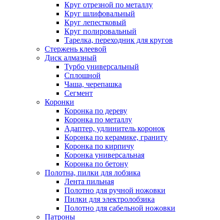
Круг отрезной по металлу
Круг шлифовальный
Круг лепестковый
Круг полировальный
Тарелка, переходник для кругов
Стержень клеевой
Диск алмазный
Турбо универсальный
Сплошной
Чаша, черепашка
Сегмент
Коронки
Коронка по дереву
Коронка по металлу
Адаптер, удлинитель коронок
Коронка по керамике, граниту
Коронка по кирпичу
Коронка универсальная
Коронка по бетону
Полотна, пилки для лобзика
Лента пильная
Полотно для ручной ножовки
Пилки для электролобзика
Полотно для сабельной ножовки
Патроны