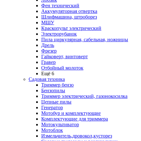
Фен технический
Аккумуляторная отвертка
Шлифмашина, штроборез
МШУ
Краскопульт электрический
Электрорубанок
Пила циркулярная, сабельная, ножницы
Дрель
Фрезер
Гайковерт, винтоверт
Гравер
Отбойный молоток
Ещё 6
Садовая техника
Триммер бензо
Бензопилы
Триммер электрический, газонокосилка
Цепные пилы
Генератор
Мотобур и комплектующие
Комплектующие для триммера
Мотокультиватор
Мотоблок
Измельчитель,дровокол,кусторез