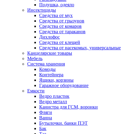
Подушка, одеяло
Инсектициды
Средства от мух
Средства от грызунов
Средства от комаров
Средства от тараканов
Дихлофос
Средства от клещей
Средства от насекомых, универсальные
Канцелярские товары
Мебель
Система хранения
Комоды
Контейнера
Ящики, корзины
Гаражное оборудование
Емкости
Ведро пластик
Ведро металл
Канистра для ГСМ, воронки
Фляги
Ванна
Бутылочки. банки ПЭТ
Бак
Таз