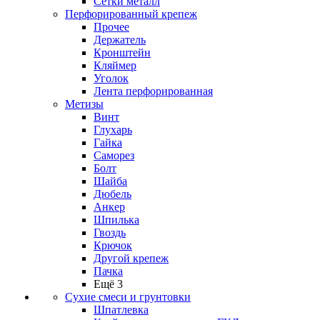
Сетки металл
Перфорированный крепеж
Прочее
Держатель
Кронштейн
Кляймер
Уголок
Лента перфорированная
Метизы
Винт
Глухарь
Гайка
Саморез
Болт
Шайба
Дюбель
Анкер
Шпилька
Гвоздь
Крючок
Другой крепеж
Пачка
Ещё 3
Сухие смеси и грунтовки
Шпатлевка