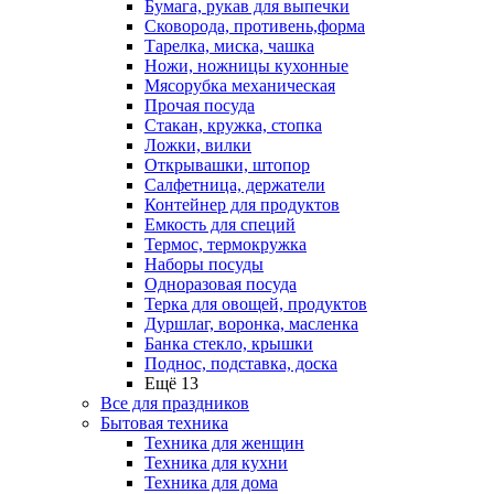
Бумага, рукав для выпечки
Сковорода, противень,форма
Тарелка, миска, чашка
Ножи, ножницы кухонные
Мясорубка механическая
Прочая посуда
Стакан, кружка, стопка
Ложки, вилки
Открывашки, штопор
Салфетница, держатели
Контейнер для продуктов
Емкость для специй
Термос, термокружка
Наборы посуды
Одноразовая посуда
Терка для овощей, продуктов
Дуршлаг, воронка, масленка
Банка стекло, крышки
Поднос, подставка, доска
Ещё 13
Все для праздников
Бытовая техника
Техника для женщин
Техника для кухни
Техника для дома