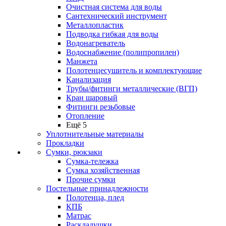
Очистная система для воды
Сантехнический инструмент
Металлопластик
Подводка гибкая для воды
Водонагреватель
Водоснабжение (полипропилен)
Манжета
Полотенцесушитель и комплектующие
Канализация
Трубы/фитинги металлические (ВГП)
Кран шаровый
Фитинги резьбовые
Отопление
Ещё 5
Уплотнительные материалы
Прокладки
Сумки, рюкзаки
Сумка-тележка
Сумка хозяйственная
Прочие сумки
Постельные принадлежности
Полотенца, плед
КПБ
Матрас
Раскладушки