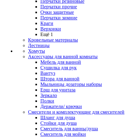
Перчатки резиновые
Перчатки прочие
Очки защитные
Перчатки зимние
Краги
Верхонки
Ещё 1
Кровельные материалы
Лестницы
Хомуты
Аксессуары для ванной комнаты
Мебель для ванной
Сушилка для рук
Вантуз
Штора для ванной
Мыльницы дозаторы наборы
Ерш для унитаза
Зеркало
Полки
Держатели/ крючки
Смесители и комплектующие для смесителей
Шланг для душа
Стойки для душа
Смеситель для ванны/душа
Смеситель для мойки