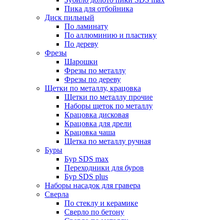
Пика для отбойника
Диск пильный
По ламинату
По аллюминию и пластику
По дереву
Фрезы
Шарошки
Фрезы по металлу
Фрезы по дереву
Щетки по металлу, крацовка
Щетки по металлу прочие
Наборы щеток по металлу
Крацовка дисковая
Крацовка для дрели
Крацовка чаша
Щетка по металлу ручная
Буры
Бур SDS max
Переходники для буров
Бур SDS plus
Наборы насадок для гравера
Сверла
По стеклу и керамике
Сверло по бетону