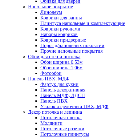
Обивка для дверей
Напольное покрытие
Линолеум
Коврики для ванны
Плинтуса напольные и комплектующие
Коврики рулонами
Наборы ковриков
Коврики придверные
Порог д/напольных покрытий
Прочие напольные покрытия
Обои для стен и потолка
Обои ширина 0,53м
Обои ширина 1,06м
Фотообои
Панель ПВХ, МДФ
Фартук для кухни
Панель декоративная
Панель МДФ, ЛДСП
Панель ПВХ
Уголок отделочный ПВХ, МДФ
Декор потолка и лепнина
Потолочная плитка
Молдинги
Потолочные розетки
Потолочные плинтусы