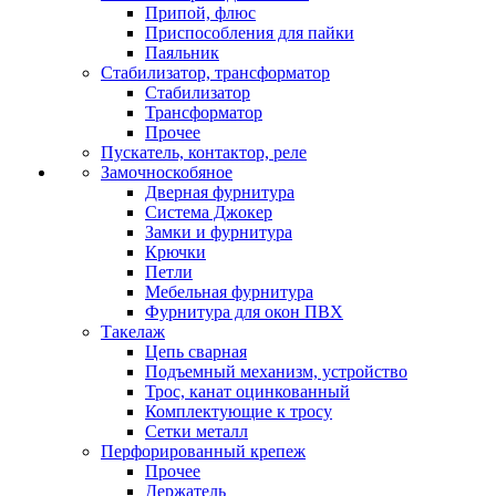
Припой, флюс
Приспособления для пайки
Паяльник
Стабилизатор, трансформатор
Стабилизатор
Трансформатор
Прочее
Пускатель, контактор, реле
Замочноскобяное
Дверная фурнитура
Система Джокер
Замки и фурнитура
Крючки
Петли
Мебельная фурнитура
Фурнитура для окон ПВХ
Такелаж
Цепь сварная
Подъемный механизм, устройство
Трос, канат оцинкованный
Комплектующие к тросу
Сетки металл
Перфорированный крепеж
Прочее
Держатель