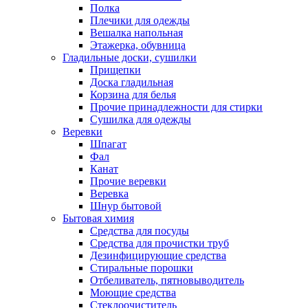
Полка
Плечики для одежды
Вешалка напольная
Этажерка, обувница
Гладильные доски, сушилки
Прищепки
Доска гладильная
Корзина для белья
Прочие принадлежности для стирки
Сушилка для одежды
Веревки
Шпагат
Фал
Канат
Прочие веревки
Веревка
Шнур бытовой
Бытовая химия
Средства для посуды
Средства для прочистки труб
Дезинфицирующие средства
Стиральные порошки
Отбеливатель, пятновыводитель
Моющие средства
Стеклоочиститель