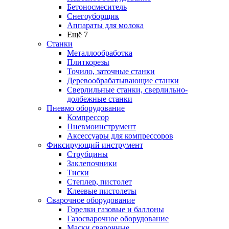
Бетоносмеситель
Снегоуборщик
Аппараты для молока
Ещё 7
Станки
Металлообработка
Плиткорезы
Точило, заточные станки
Деревообрабатывающие станки
Сверлильные станки, сверлильно-
долбежные станки
Пневмо оборудование
Компрессор
Пневмоинструмент
Аксессуары для компрессоров
Фиксирующий инструмент
Струбцины
Заклепочники
Тиски
Степлер, пистолет
Клеевые пистолеты
Сварочное оборудование
Горелки газовые и баллоны
Газосварочное оборудование
Маски сварочные