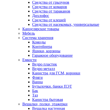
Средства от грызунов
Средства от комаров
Средства от тараканов
Дихлофос
Средства от клещей
Средства от насекомых, универсальные
Канцелярские товары
Мебель
Система хранения
Комоды
Контейнера
Ящики, корзины
Гаражное оборудование
Емкости
Ведро пластик
Ведро металл
Канистра для ГСМ, воронки
Фляги
Ванна
Бутылочки. банки ПЭТ
Бак
Таз
Канистра бытовая
Вешалки, полки, этажерки
Вешалка настенная