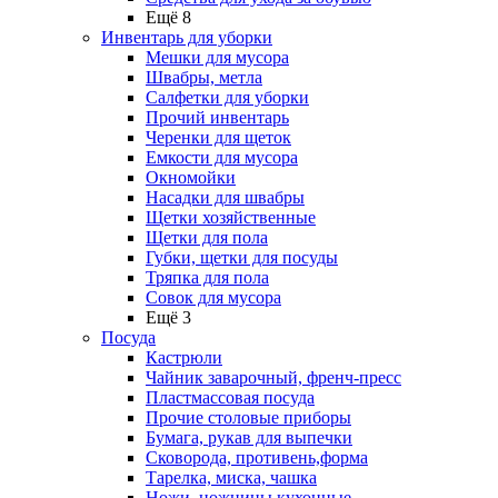
Ещё 8
Инвентарь для уборки
Мешки для мусора
Швабры, метла
Салфетки для уборки
Прочий инвентарь
Черенки для щеток
Емкости для мусора
Окномойки
Насадки для швабры
Щетки хозяйственные
Щетки для пола
Губки, щетки для посуды
Тряпка для пола
Совок для мусора
Ещё 3
Посуда
Кастрюли
Чайник заварочный, френч-пресс
Пластмассовая посуда
Прочие столовые приборы
Бумага, рукав для выпечки
Сковорода, противень,форма
Тарелка, миска, чашка
Ножи, ножницы кухонные