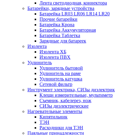
Лента светодиодная, коннектора
Батарейки, зарядные устройства
Батарейка LR03 LR06 LR14 LR20
Прочие батарейки
Батарейка Крона
Батарейка Аккумуляторная
Батарейка Таблетка
Зарядные для батареек
Изолента
Изолента ХБ
Изолента ПВХ
Удлинитель
Удлинитель бытовой
Удлинитель на раме
Удлинитель катушка
Сетевой фильтр
Инструмент электрика, СИЗы диэлектрик
Клещи измерительные, мультиметр
Съемник, кабелерез, нож
СИЗы диэлектрические
Нагревательные элементы
Кипятильник
ТЭН
Расходники для ТЭН
Паяльные принадлежности