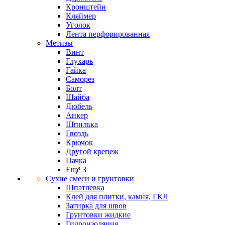
Кронштейн
Кляймер
Уголок
Лента перфорированная
Метизы
Винт
Глухарь
Гайка
Саморез
Болт
Шайба
Дюбель
Анкер
Шпилька
Гвоздь
Крючок
Другой крепеж
Пачка
Ещё 3
Сухие смеси и грунтовки
Шпатлевка
Клей для плитки, камня, ГКЛ
Затирка для швов
Грунтовки жидкие
Гидроизоляция