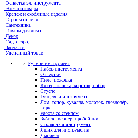
Оснастка эл. инструмента
Электротовары
Крепеж и скобянные изделия
Стройматериалы
Сантехника
Товары для дома
Декор
Сад, огород
Запчасти
Уцененный товар
Ручной инструмент
Набор инструмента
Отвертки
Пила, ножовка
Ключ, головка, вороток, набор
Стусло
Губцевый инструмент
Лом, топор, кувалда, молоток, гвоздодёр,
кирка
Работа со стеклом
Зубило, кернер, пробойник
Столярный инструмент
Ящик для инструмента
Дырокол