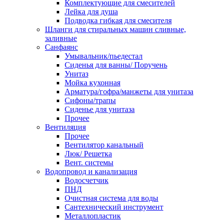
Комплектующие для смесителей
Лейка для душа
Подводка гибкая для смесителя
Шланги для стиральных машин сливные,
заливные
Санфаянс
Умывальник/пьедестал
Сиденья для ванны/ Поручень
Унитаз
Мойка кухонная
Арматура/гофра/манжеты для унитаза
Сифоны/трапы
Сиденье для унитаза
Прочее
Вентиляция
Прочее
Вентилятор канальный
Люк/ Решетка
Вент. системы
Водопровод и канализация
Водосчетчик
ПНД
Очистная система для воды
Сантехнический инструмент
Металлопластик