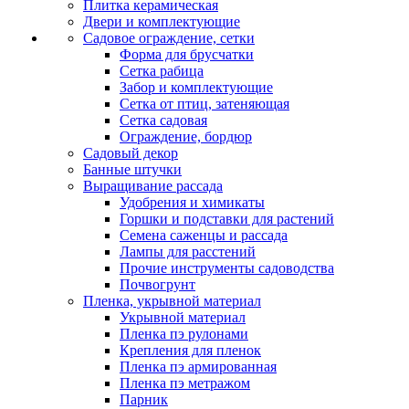
Плитка керамическая
Двери и комплектующие
Садовое ограждение, сетки
Форма для брусчатки
Сетка рабица
Забор и комплектующие
Сетка от птиц, затеняющая
Сетка садовая
Ограждение, бордюр
Садовый декор
Банные штучки
Выращивание рассада
Удобрения и химикаты
Горшки и подставки для растений
Семена саженцы и рассада
Лампы для расстений
Прочие инструменты садоводства
Почвогрунт
Пленка, укрывной материал
Укрывной материал
Пленка пэ рулонами
Крепления для пленок
Пленка пэ армированная
Пленка пэ метражом
Парник