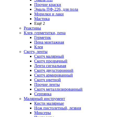
Прочие краски
Эмаль ПФ-226, для пола
Морилки и лаки
Мастика
Ещё 2
Реактивы
Клея, герметитки, пена
Герметик
Пена монтажная
Клея
Скотч, ленты
Скотч малярный
Скотч прозрачный
Лента сигнальная
Скотч двухсторонний
Скотч армированный
Скотч цветной
Прочие ленты
Скотч металлизированный
Серпянка
Малярный инструмент
Кисти малярные
Нож пистолетный, лезвия
Миксеры