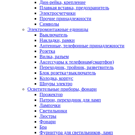
Дин-рейка, крепление
Плавкая вставка, предохранитель
Электросчетчики
Прочие принадлежности
Символы
Электромонтажные единицы
Выключатель
Накладки, рамки
Антенные, телефонные принадлежности
Розетка
Вилка, разъем
Аксессуары к телефонам(смартфон)
Переходник, тройник, разветвитель
Блок розетка+выключатель
Колодка, корпус
Шнуры электро
Осветительные приборы, фонари
Прожектор
Патрон, переходник для ламп
Лампочки
Светильники
Люстры
Фонари
Бра
Фурнитура для светильников, ламп