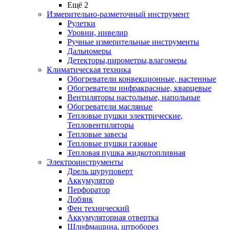
Ещё 2
Измерительно-разметочный инструмент
Рулетки
Уровни, нивелир
Ручные измерительные инструменты
Дальномеры
Детекторы,пирометры,влагомеры
Климатическая техника
Обогреватели конвекционные, настенные
Обогреватели инфракрасные, кварцевые
Вентиляторы настольные, напольные
Обогреватели масляные
Тепловые пушки электрические,
Тепловентиляторы
Тепловые завесы
Тепловые пушки газовые
Тепловая пушка жидкотопливная
Электроинструменты
Дрель шуруповерт
Аккумулятор
Перфоратор
Лобзик
Фен технический
Аккумуляторная отвертка
Шлифмашина, штроборез