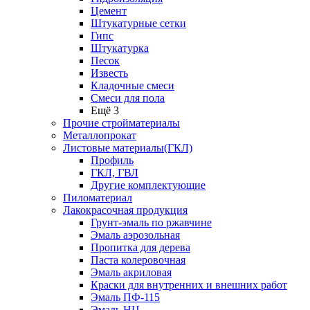
Цемент
Штукатурные сетки
Гипс
Штукатурка
Песок
Известь
Кладочные смеси
Смеси для пола
Ещё 3
Прочие стройматериалы
Металлопрокат
Листовые материалы(ГКЛ)
Профиль
ГКЛ, ГВЛ
Другие комплектующие
Пиломатериал
Лакокрасочная продукция
Грунт-эмаль по ржавчине
Эмаль аэрозольная
Пропитка для дерева
Паста колеровочная
Эмаль акриловая
Краски для внутренних и внешних работ
Эмаль ПФ-115
Эмаль НЦ