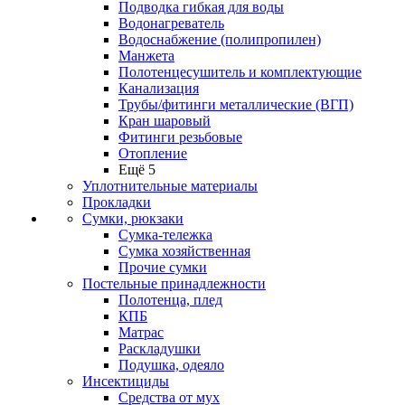
Подводка гибкая для воды
Водонагреватель
Водоснабжение (полипропилен)
Манжета
Полотенцесушитель и комплектующие
Канализация
Трубы/фитинги металлические (ВГП)
Кран шаровый
Фитинги резьбовые
Отопление
Ещё 5
Уплотнительные материалы
Прокладки
Сумки, рюкзаки
Сумка-тележка
Сумка хозяйственная
Прочие сумки
Постельные принадлежности
Полотенца, плед
КПБ
Матрас
Раскладушки
Подушка, одеяло
Инсектициды
Средства от мух