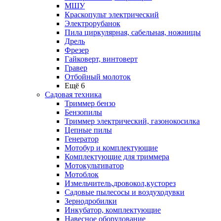
МШУ
Краскопульт электрический
Электрорубанок
Пила циркулярная, сабельная, ножницы
Дрель
Фрезер
Гайковерт, винтоверт
Гравер
Отбойный молоток
Ещё 6
Садовая техника
Триммер бензо
Бензопилы
Триммер электрический, газонокосилка
Цепные пилы
Генератор
Мотобур и комплектующие
Комплектующие для триммера
Мотокультиватор
Мотоблок
Измельчитель,дровокол,кусторез
Садовые пылесосы и воздуходувки
Зернодробилки
Инкубатор, комплектующие
Навесное оборудование