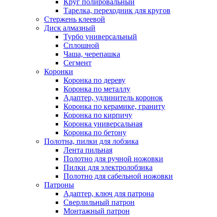
Круг полировальный
Тарелка, переходник для кругов
Стержень клеевой
Диск алмазный
Турбо универсальный
Сплошной
Чаша, черепашка
Сегмент
Коронки
Коронка по дереву
Коронка по металлу
Адаптер, удлинитель коронок
Коронка по керамике, граниту
Коронка по кирпичу
Коронка универсальная
Коронка по бетону
Полотна, пилки для лобзика
Лента пильная
Полотно для ручной ножовки
Пилки для электролобзика
Полотно для сабельной ножовки
Патроны
Адаптер, ключ для патрона
Сверлильный патрон
Монтажный патрон