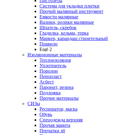
Пистолеты
Система для укладки плитки
Прочий малярный инструмент
Емкости малярные
Валики, ролики малярные
Шпатель, скребок
Гладилка, кельма, терка
Маркер, карандаш строительный
Правило
Ещё 2
Изоляционные материалы
Теплоизоляция
Уплотнитель
Поролон
Пенопласт
Асбест
Паронит, резина
Подложка
Прочие материалы
СИЗы
Респиратор, маска
Обувь
Спецодежда верхняя
Прочая защита
Перчатки хб