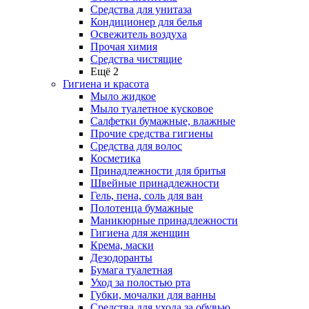
Средства для унитаза
Кондиционер для белья
Освежитель воздуха
Прочая химия
Средства чистящие
Ещё 2
Гигиена и красота
Мыло жидкое
Мыло туалетное кусковое
Салфетки бумажные, влажные
Прочие средства гигиены
Средства для волос
Косметика
Принадлежности для бритья
Швейные принадлежности
Гель, пена, соль для ван
Полотенца бумажные
Маникюрные принадлежности
Гигиена для женщин
Крема, маски
Дезодоранты
Бумага туалетная
Уход за полостью рта
Губки, мочалки для ванны
Средства для ухода за обувью