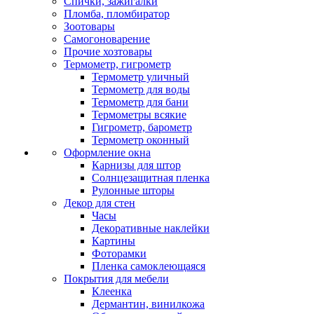
Спички, зажигалки
Пломба, пломбиратор
Зоотовары
Самогоноварение
Прочие хозтовары
Термометр, гигрометр
Термометр уличный
Термометр для воды
Термометр для бани
Термометры всякие
Гигрометр, барометр
Термометр оконный
Оформление окна
Карнизы для штор
Солнцезащитная пленка
Рулонные шторы
Декор для стен
Часы
Декоративные наклейки
Картины
Фоторамки
Пленка самоклеющаяся
Покрытия для мебели
Клеенка
Дермантин, винилкожа