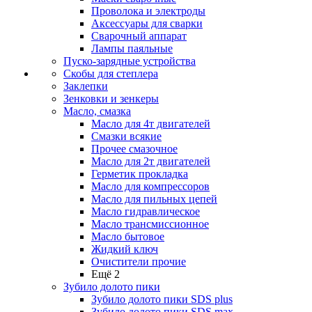
Проволока и электроды
Аксессуары для сварки
Сварочный аппарат
Лампы паяльные
Пуско-зарядные устройства
Скобы для степлера
Заклепки
Зенковки и зенкеры
Масло, смазка
Масло для 4т двигателей
Смазки всякие
Прочее смазочное
Масло для 2т двигателей
Герметик прокладка
Масло для компрессоров
Масло для пильных цепей
Масло гидравлическое
Масло трансмиссионное
Масло бытовое
Жидкий ключ
Очистители прочие
Ещё 2
Зубило долото пики
Зубило долото пики SDS plus
Зубило долото пики SDS max