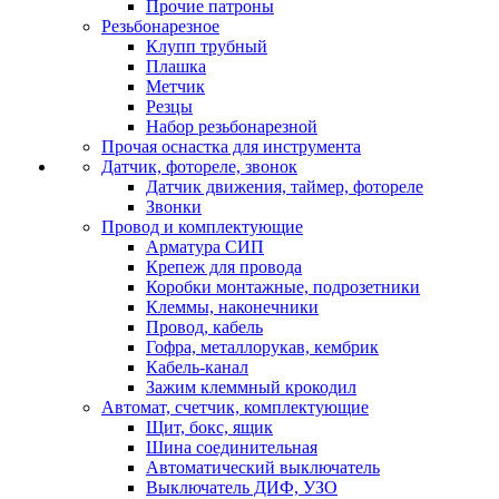
Прочие патроны
Резьбонарезное
Клупп трубный
Плашка
Метчик
Резцы
Набор резьбонарезной
Прочая оснастка для инструмента
Датчик, фотореле, звонок
Датчик движения, таймер, фотореле
Звонки
Провод и комплектующие
Арматура СИП
Крепеж для провода
Коробки монтажные, подрозетники
Клеммы, наконечники
Провод, кабель
Гофра, металлорукав, кембрик
Кабель-канал
Зажим клеммный крокодил
Автомат, счетчик, комплектующие
Щит, бокс, ящик
Шина соединительная
Автоматический выключатель
Выключатель ДИФ, УЗО