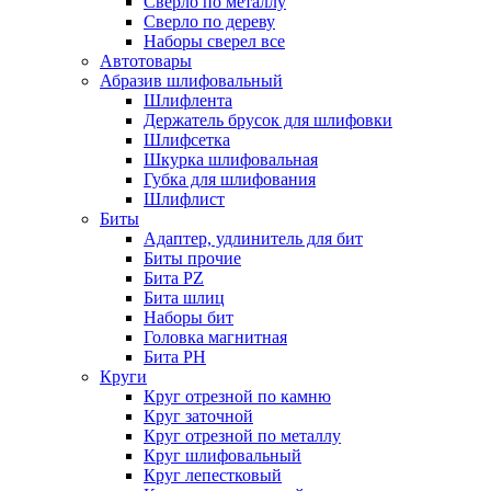
Сверло по металлу
Сверло по дереву
Наборы сверел все
Автотовары
Абразив шлифовальный
Шлифлента
Держатель брусок для шлифовки
Шлифсетка
Шкурка шлифовальная
Губка для шлифования
Шлифлист
Биты
Адаптер, удлинитель для бит
Биты прочие
Бита PZ
Бита шлиц
Наборы бит
Головка магнитная
Бита PH
Круги
Круг отрезной по камню
Круг заточной
Круг отрезной по металлу
Круг шлифовальный
Круг лепестковый