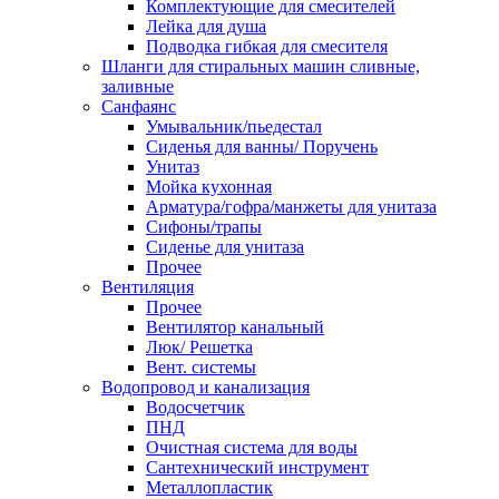
Комплектующие для смесителей
Лейка для душа
Подводка гибкая для смесителя
Шланги для стиральных машин сливные,
заливные
Санфаянс
Умывальник/пьедестал
Сиденья для ванны/ Поручень
Унитаз
Мойка кухонная
Арматура/гофра/манжеты для унитаза
Сифоны/трапы
Сиденье для унитаза
Прочее
Вентиляция
Прочее
Вентилятор канальный
Люк/ Решетка
Вент. системы
Водопровод и канализация
Водосчетчик
ПНД
Очистная система для воды
Сантехнический инструмент
Металлопластик