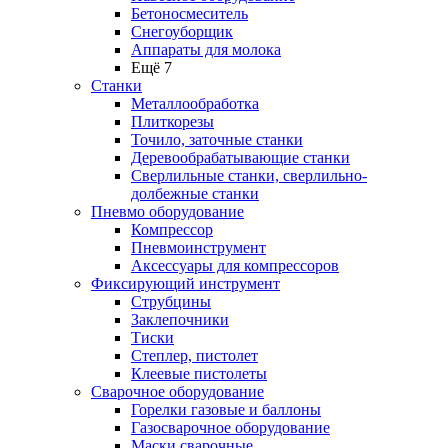
Бетоносмеситель
Снегоуборщик
Аппараты для молока
Ещё 7
Станки
Металлообработка
Плиткорезы
Точило, заточные станки
Деревообрабатывающие станки
Сверлильные станки, сверлильно-
долбежные станки
Пневмо оборудование
Компрессор
Пневмоинструмент
Аксессуары для компрессоров
Фиксирующий инструмент
Струбцины
Заклепочники
Тиски
Степлер, пистолет
Клеевые пистолеты
Сварочное оборудование
Горелки газовые и баллоны
Газосварочное оборудование
Маски сварочные