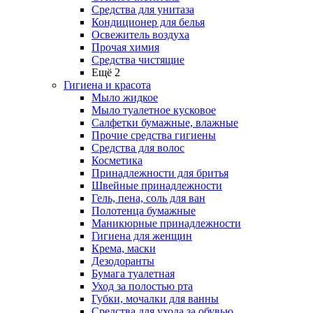
Средства для унитаза
Кондиционер для белья
Освежитель воздуха
Прочая химия
Средства чистящие
Ещё 2
Гигиена и красота
Мыло жидкое
Мыло туалетное кусковое
Салфетки бумажные, влажные
Прочие средства гигиены
Средства для волос
Косметика
Принадлежности для бритья
Швейные принадлежности
Гель, пена, соль для ван
Полотенца бумажные
Маникюрные принадлежности
Гигиена для женщин
Крема, маски
Дезодоранты
Бумага туалетная
Уход за полостью рта
Губки, мочалки для ванны
Средства для ухода за обувью