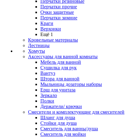
Перчатки резиновые
Перчатки прочие
Очки защитные
Перчатки зимние
Краги
Верхонки
Ещё 1
Кровельные материалы
Лестницы
Хомуты
Аксессуары для ванной комнаты
Мебель для ванной
Сушилка для рук
Вантуз
Штора для ванной
Мыльницы дозаторы наборы
Ерш для унитаза
Зеркало
Полки
Держатели/ крючки
Смесители и комплектующие для смесителей
Шланг для душа
Стойки для душа
Смеситель для ванны/душа
Смеситель для мойки