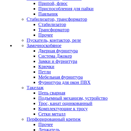
Припой, флюс
Приспособления для пайки
Паяльник
Стабилизатор, трансформатор
Стабилизатор
Трансформатор
Прочее
Пускатель, контактор, реле
Замочноскобяное
Дверная фурнитура
Система Джокер
Замки и фурнитура
Крючки
Петли
Мебельная фурнитура
Фурнитура для окон ПВХ
Такелаж
Цепь сварная
Подъемный механизм, устройство
Трос, канат оцинкованный
Комплектующие к тросу
Сетки металл
Перфорированный крепеж
Прочее
Держатель