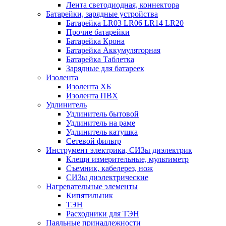
Лента светодиодная, коннектора
Батарейки, зарядные устройства
Батарейка LR03 LR06 LR14 LR20
Прочие батарейки
Батарейка Крона
Батарейка Аккумуляторная
Батарейка Таблетка
Зарядные для батареек
Изолента
Изолента ХБ
Изолента ПВХ
Удлинитель
Удлинитель бытовой
Удлинитель на раме
Удлинитель катушка
Сетевой фильтр
Инструмент электрика, СИЗы диэлектрик
Клещи измерительные, мультиметр
Съемник, кабелерез, нож
СИЗы диэлектрические
Нагревательные элементы
Кипятильник
ТЭН
Расходники для ТЭН
Паяльные принадлежности