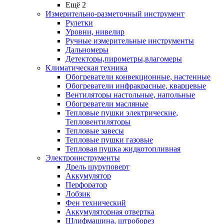
Ещё 2
Измерительно-разметочный инструмент
Рулетки
Уровни, нивелир
Ручные измерительные инструменты
Дальномеры
Детекторы,пирометры,влагомеры
Климатическая техника
Обогреватели конвекционные, настенные
Обогреватели инфракрасные, кварцевые
Вентиляторы настольные, напольные
Обогреватели масляные
Тепловые пушки электрические,
Тепловентиляторы
Тепловые завесы
Тепловые пушки газовые
Тепловая пушка жидкотопливная
Электроинструменты
Дрель шуруповерт
Аккумулятор
Перфоратор
Лобзик
Фен технический
Аккумуляторная отвертка
Шлифмашина, штроборез