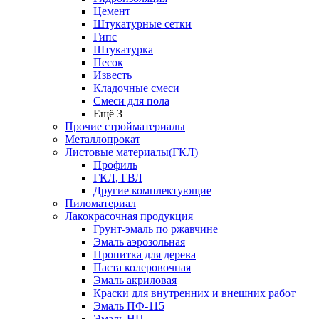
Цемент
Штукатурные сетки
Гипс
Штукатурка
Песок
Известь
Кладочные смеси
Смеси для пола
Ещё 3
Прочие стройматериалы
Металлопрокат
Листовые материалы(ГКЛ)
Профиль
ГКЛ, ГВЛ
Другие комплектующие
Пиломатериал
Лакокрасочная продукция
Грунт-эмаль по ржавчине
Эмаль аэрозольная
Пропитка для дерева
Паста колеровочная
Эмаль акриловая
Краски для внутренних и внешних работ
Эмаль ПФ-115
Эмаль НЦ