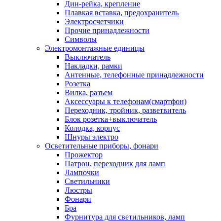
Дин-рейка, крепление
Плавкая вставка, предохранитель
Электросчетчики
Прочие принадлежности
Символы
Электромонтажные единицы
Выключатель
Накладки, рамки
Антенные, телефонные принадлежности
Розетка
Вилка, разъем
Аксессуары к телефонам(смартфон)
Переходник, тройник, разветвитель
Блок розетка+выключатель
Колодка, корпус
Шнуры электро
Осветительные приборы, фонари
Прожектор
Патрон, переходник для ламп
Лампочки
Светильники
Люстры
Фонари
Бра
Фурнитура для светильников, ламп