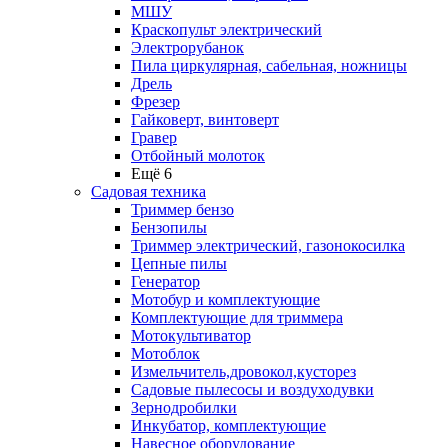
МШУ
Краскопульт электрический
Электрорубанок
Пила циркулярная, сабельная, ножницы
Дрель
Фрезер
Гайковерт, винтоверт
Гравер
Отбойный молоток
Ещё 6
Садовая техника
Триммер бензо
Бензопилы
Триммер электрический, газонокосилка
Цепные пилы
Генератор
Мотобур и комплектующие
Комплектующие для триммера
Мотокультиватор
Мотоблок
Измельчитель,дровокол,кусторез
Садовые пылесосы и воздуходувки
Зернодробилки
Инкубатор, комплектующие
Навесное оборудование