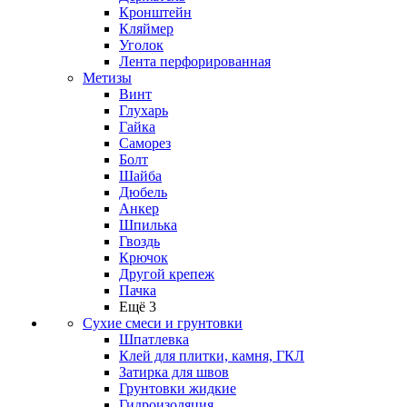
Кронштейн
Кляймер
Уголок
Лента перфорированная
Метизы
Винт
Глухарь
Гайка
Саморез
Болт
Шайба
Дюбель
Анкер
Шпилька
Гвоздь
Крючок
Другой крепеж
Пачка
Ещё 3
Сухие смеси и грунтовки
Шпатлевка
Клей для плитки, камня, ГКЛ
Затирка для швов
Грунтовки жидкие
Гидроизоляция