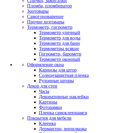
Спички, зажигалки
Пломба, пломбиратор
Зоотовары
Самогоноварение
Прочие хозтовары
Термометр, гигрометр
Термометр уличный
Термометр для воды
Термометр для бани
Термометры всякие
Гигрометр, барометр
Термометр оконный
Оформление окна
Карнизы для штор
Солнцезащитная пленка
Рулонные шторы
Декор для стен
Часы
Декоративные наклейки
Картины
Фоторамки
Пленка самоклеющаяся
Покрытия для мебели
Клеенка
Дермантин, винилкожа