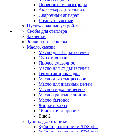
Проволока и электроды
Аксессуары для сварки
Сварочный аппарат
Лампы паяльные
Пуско-зарядные устройства
Скобы для степлера
Заклепки
Зенковки и зенкеры
Масло, смазка
Масло для 4т двигателей
Смазки всякие
Прочее смазочное
Масло для 2т двигателей
Герметик прокладка
Масло для компрессоров
Масло для пильных цепей
Масло гидравлическое
Масло трансмиссионное
Масло бытовое
Жидкий ключ
Очистители прочие
Ещё 2
Зубило долото пики
Зубило долото пики SDS plus
Зубило долото пики SDS max