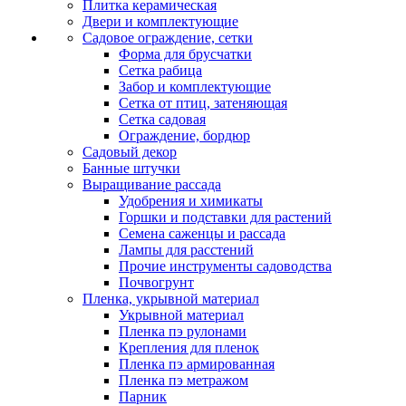
Плитка керамическая
Двери и комплектующие
Садовое ограждение, сетки
Форма для брусчатки
Сетка рабица
Забор и комплектующие
Сетка от птиц, затеняющая
Сетка садовая
Ограждение, бордюр
Садовый декор
Банные штучки
Выращивание рассада
Удобрения и химикаты
Горшки и подставки для растений
Семена саженцы и рассада
Лампы для расстений
Прочие инструменты садоводства
Почвогрунт
Пленка, укрывной материал
Укрывной материал
Пленка пэ рулонами
Крепления для пленок
Пленка пэ армированная
Пленка пэ метражом
Парник