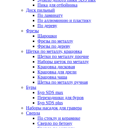
Пика для отбойника
Диск пильный
По ламинату
По аллюминию и пластику
По дереву
Фрезы
Шарошки
Фрезы по металлу
Фрезы по дереву
Щетки по металлу, крацовка
Щетки по металлу прочие
Наборы щеток по металлу
Крацовка дисковая
Крацовка для дрели
Крацовка чаша
Щетка по металлу ручная
Буры
Бур SDS max
Переходники для буров
Бур SDS plus
Наборы насадок для гравера
Сверла
По стеклу и керамике
Сверло по бетону