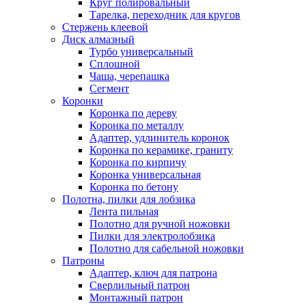
Круг полировальный
Тарелка, переходник для кругов
Стержень клеевой
Диск алмазный
Турбо универсальный
Сплошной
Чаша, черепашка
Сегмент
Коронки
Коронка по дереву
Коронка по металлу
Адаптер, удлинитель коронок
Коронка по керамике, граниту
Коронка по кирпичу
Коронка универсальная
Коронка по бетону
Полотна, пилки для лобзика
Лента пильная
Полотно для ручной ножовки
Пилки для электролобзика
Полотно для сабельной ножовки
Патроны
Адаптер, ключ для патрона
Сверлильный патрон
Монтажный патрон