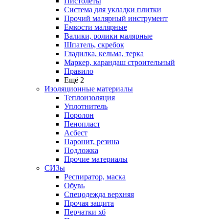
Пистолеты
Система для укладки плитки
Прочий малярный инструмент
Емкости малярные
Валики, ролики малярные
Шпатель, скребок
Гладилка, кельма, терка
Маркер, карандаш строительный
Правило
Ещё 2
Изоляционные материалы
Теплоизоляция
Уплотнитель
Поролон
Пенопласт
Асбест
Паронит, резина
Подложка
Прочие материалы
СИЗы
Респиратор, маска
Обувь
Спецодежда верхняя
Прочая защита
Перчатки хб