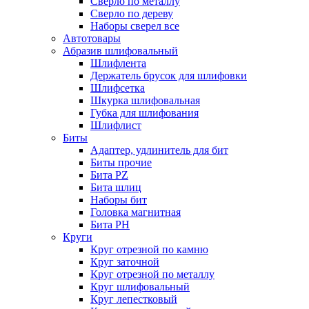
Сверло по металлу
Сверло по дереву
Наборы сверел все
Автотовары
Абразив шлифовальный
Шлифлента
Держатель брусок для шлифовки
Шлифсетка
Шкурка шлифовальная
Губка для шлифования
Шлифлист
Биты
Адаптер, удлинитель для бит
Биты прочие
Бита PZ
Бита шлиц
Наборы бит
Головка магнитная
Бита PH
Круги
Круг отрезной по камню
Круг заточной
Круг отрезной по металлу
Круг шлифовальный
Круг лепестковый