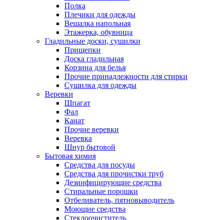
Полка
Плечики для одежды
Вешалка напольная
Этажерка, обувница
Гладильные доски, сушилки
Прищепки
Доска гладильная
Корзина для белья
Прочие принадлежности для стирки
Сушилка для одежды
Веревки
Шпагат
Фал
Канат
Прочие веревки
Веревка
Шнур бытовой
Бытовая химия
Средства для посуды
Средства для прочистки труб
Дезинфицирующие средства
Стиральные порошки
Отбеливатель, пятновыводитель
Моющие средства
Стеклоочиститель