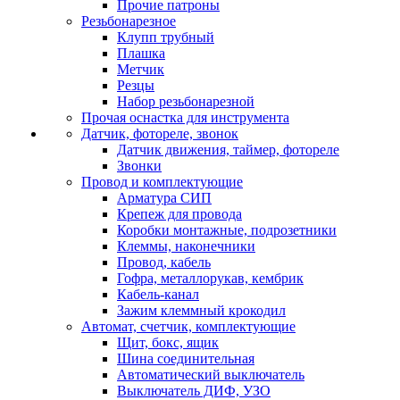
Прочие патроны
Резьбонарезное
Клупп трубный
Плашка
Метчик
Резцы
Набор резьбонарезной
Прочая оснастка для инструмента
Датчик, фотореле, звонок
Датчик движения, таймер, фотореле
Звонки
Провод и комплектующие
Арматура СИП
Крепеж для провода
Коробки монтажные, подрозетники
Клеммы, наконечники
Провод, кабель
Гофра, металлорукав, кембрик
Кабель-канал
Зажим клеммный крокодил
Автомат, счетчик, комплектующие
Щит, бокс, ящик
Шина соединительная
Автоматический выключатель
Выключатель ДИФ, УЗО