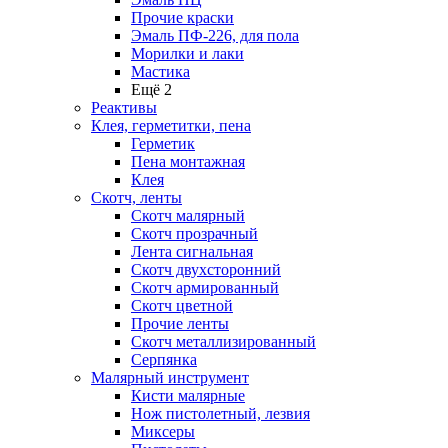
Прочие краски
Эмаль ПФ-226, для пола
Морилки и лаки
Мастика
Ещё 2
Реактивы
Клея, герметитки, пена
Герметик
Пена монтажная
Клея
Скотч, ленты
Скотч малярный
Скотч прозрачный
Лента сигнальная
Скотч двухсторонний
Скотч армированный
Скотч цветной
Прочие ленты
Скотч металлизированный
Серпянка
Малярный инструмент
Кисти малярные
Нож пистолетный, лезвия
Миксеры