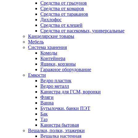
Средства от грызунов
Средства от комаров
Средства от тараканов
Дихлофос
Средства от клещей
Средства от насекомых, универсальные
Канцелярские товары
Мебель
Система хранения
Комоды
Контейнера
Ящики, корзины
Гаражное оборудование
Емкости
Ведро пластик
Ведро металл
Канистра для ГСМ, воронки
Фляги
Ванна
Бутылочки. банки ПЭТ
Бак
Таз
Канистра бытовая
Вешалки, полки, этажерки
Вешалка настенная