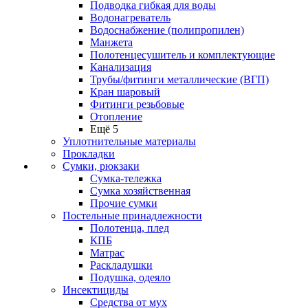
Подводка гибкая для воды
Водонагреватель
Водоснабжение (полипропилен)
Манжета
Полотенцесушитель и комплектующие
Канализация
Трубы/фитинги металлические (ВГП)
Кран шаровый
Фитинги резьбовые
Отопление
Ещё 5
Уплотнительные материалы
Прокладки
Сумки, рюкзаки
Сумка-тележка
Сумка хозяйственная
Прочие сумки
Постельные принадлежности
Полотенца, плед
КПБ
Матрас
Раскладушки
Подушка, одеяло
Инсектициды
Средства от мух