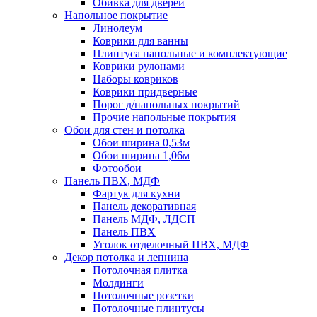
Обивка для дверей
Напольное покрытие
Линолеум
Коврики для ванны
Плинтуса напольные и комплектующие
Коврики рулонами
Наборы ковриков
Коврики придверные
Порог д/напольных покрытий
Прочие напольные покрытия
Обои для стен и потолка
Обои ширина 0,53м
Обои ширина 1,06м
Фотообои
Панель ПВХ, МДФ
Фартук для кухни
Панель декоративная
Панель МДФ, ЛДСП
Панель ПВХ
Уголок отделочный ПВХ, МДФ
Декор потолка и лепнина
Потолочная плитка
Молдинги
Потолочные розетки
Потолочные плинтусы