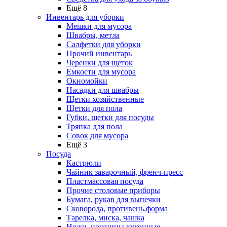
Ещё 8
Инвентарь для уборки
Мешки для мусора
Швабры, метла
Салфетки для уборки
Прочий инвентарь
Черенки для щеток
Емкости для мусора
Окномойки
Насадки для швабры
Щетки хозяйственные
Щетки для пола
Губки, щетки для посуды
Тряпка для пола
Совок для мусора
Ещё 3
Посуда
Кастрюли
Чайник заварочный, френч-пресс
Пластмассовая посуда
Прочие столовые приборы
Бумага, рукав для выпечки
Сковорода, противень,форма
Тарелка, миска, чашка
Ножи, ножницы кухонные