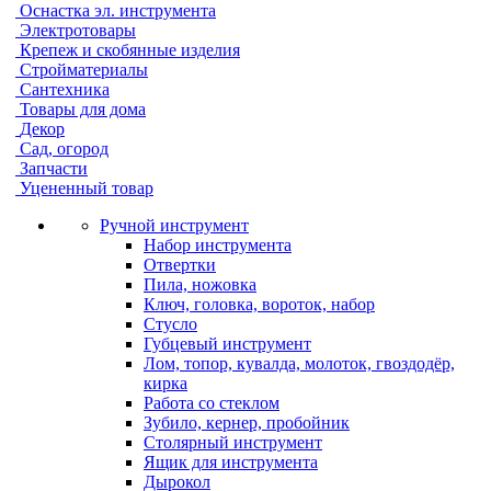
Оснастка эл. инструмента
Электротовары
Крепеж и скобянные изделия
Стройматериалы
Сантехника
Товары для дома
Декор
Сад, огород
Запчасти
Уцененный товар
Ручной инструмент
Набор инструмента
Отвертки
Пила, ножовка
Ключ, головка, вороток, набор
Стусло
Губцевый инструмент
Лом, топор, кувалда, молоток, гвоздодёр,
кирка
Работа со стеклом
Зубило, кернер, пробойник
Столярный инструмент
Ящик для инструмента
Дырокол