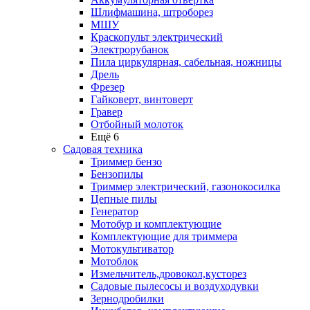
Шлифмашина, штроборез
МШУ
Краскопульт электрический
Электрорубанок
Пила циркулярная, сабельная, ножницы
Дрель
Фрезер
Гайковерт, винтоверт
Гравер
Отбойный молоток
Ещё 6
Садовая техника
Триммер бензо
Бензопилы
Триммер электрический, газонокосилка
Цепные пилы
Генератор
Мотобур и комплектующие
Комплектующие для триммера
Мотокультиватор
Мотоблок
Измельчитель,дровокол,кусторез
Садовые пылесосы и воздуходувки
Зернодробилки