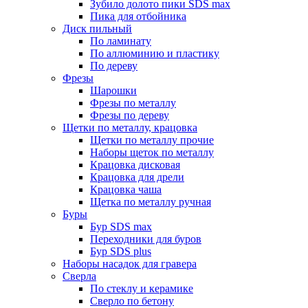
Зубило долото пики SDS max
Пика для отбойника
Диск пильный
По ламинату
По аллюминию и пластику
По дереву
Фрезы
Шарошки
Фрезы по металлу
Фрезы по дереву
Щетки по металлу, крацовка
Щетки по металлу прочие
Наборы щеток по металлу
Крацовка дисковая
Крацовка для дрели
Крацовка чаша
Щетка по металлу ручная
Буры
Бур SDS max
Переходники для буров
Бур SDS plus
Наборы насадок для гравера
Сверла
По стеклу и керамике
Сверло по бетону