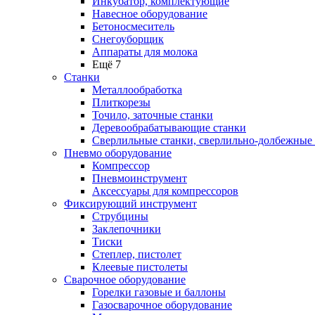
Инкубатор, комплектующие
Навесное оборудование
Бетоносмеситель
Снегоуборщик
Аппараты для молока
Ещё 7
Станки
Металлообработка
Плиткорезы
Точило, заточные станки
Деревообрабатывающие станки
Сверлильные станки, сверлильно-долбежные
Пневмо оборудование
Компрессор
Пневмоинструмент
Аксессуары для компрессоров
Фиксирующий инструмент
Струбцины
Заклепочники
Тиски
Степлер, пистолет
Клеевые пистолеты
Сварочное оборудование
Горелки газовые и баллоны
Газосварочное оборудование