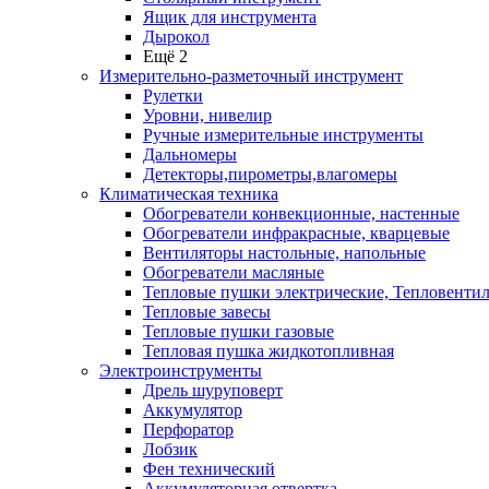
Ящик для инструмента
Дырокол
Ещё 2
Измерительно-разметочный инструмент
Рулетки
Уровни, нивелир
Ручные измерительные инструменты
Дальномеры
Детекторы,пирометры,влагомеры
Климатическая техника
Обогреватели конвекционные, настенные
Обогреватели инфракрасные, кварцевые
Вентиляторы настольные, напольные
Обогреватели масляные
Тепловые пушки электрические, Тепловенти
Тепловые завесы
Тепловые пушки газовые
Тепловая пушка жидкотопливная
Электроинструменты
Дрель шуруповерт
Аккумулятор
Перфоратор
Лобзик
Фен технический
Аккумуляторная отвертка