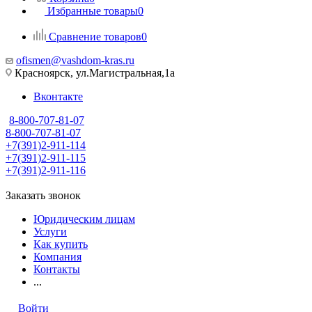
Избранные товары
0
Сравнение товаров
0
ofismen@vashdom-kras.ru
Красноярск, ул.Магистральная,1а
Вконтакте
8-800-707-81-07
8-800-707-81-07
+7(391)2-911-114
+7(391)2-911-115
+7(391)2-911-116
Заказать звонок
Юридическим лицам
Услуги
Как купить
Компания
Контакты
...
Войти