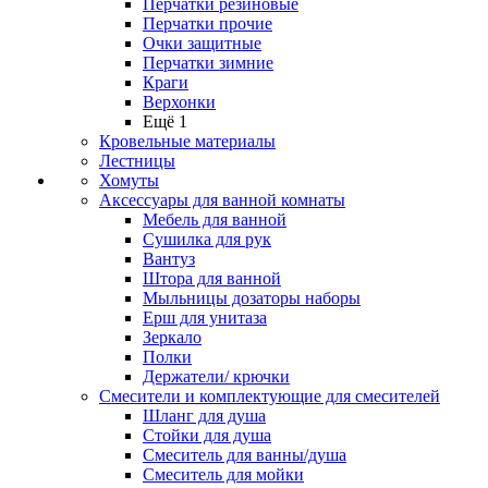
Перчатки резиновые
Перчатки прочие
Очки защитные
Перчатки зимние
Краги
Верхонки
Ещё 1
Кровельные материалы
Лестницы
Хомуты
Аксессуары для ванной комнаты
Мебель для ванной
Сушилка для рук
Вантуз
Штора для ванной
Мыльницы дозаторы наборы
Ерш для унитаза
Зеркало
Полки
Держатели/ крючки
Смесители и комплектующие для смесителей
Шланг для душа
Стойки для душа
Смеситель для ванны/душа
Смеситель для мойки