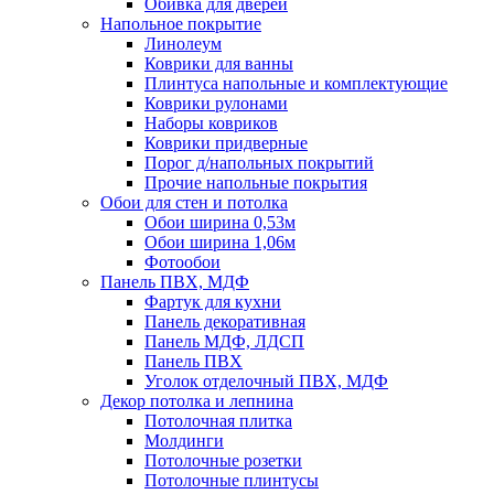
Обивка для дверей
Напольное покрытие
Линолеум
Коврики для ванны
Плинтуса напольные и комплектующие
Коврики рулонами
Наборы ковриков
Коврики придверные
Порог д/напольных покрытий
Прочие напольные покрытия
Обои для стен и потолка
Обои ширина 0,53м
Обои ширина 1,06м
Фотообои
Панель ПВХ, МДФ
Фартук для кухни
Панель декоративная
Панель МДФ, ЛДСП
Панель ПВХ
Уголок отделочный ПВХ, МДФ
Декор потолка и лепнина
Потолочная плитка
Молдинги
Потолочные розетки
Потолочные плинтусы