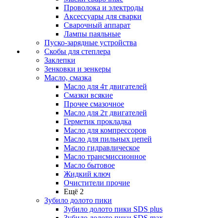
Проволока и электроды
Аксессуары для сварки
Сварочный аппарат
Лампы паяльные
Пуско-зарядные устройства
Скобы для степлера
Заклепки
Зенковки и зенкеры
Масло, смазка
Масло для 4т двигателей
Смазки всякие
Прочее смазочное
Масло для 2т двигателей
Герметик прокладка
Масло для компрессоров
Масло для пильных цепей
Масло гидравлическое
Масло трансмиссионное
Масло бытовое
Жидкий ключ
Очистители прочие
Ещё 2
Зубило долото пики
Зубило долото пики SDS plus
Зубило долото пики SDS max