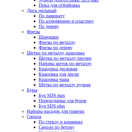
Пика для отбойника
Диск пильный
По ламинату
По аллюминию и пластику
По дереву
Фрезы
Шарошки
Фрезы по металлу
Фрезы по дереву
Щетки по металлу, крацовка
Щетки по металлу прочие
Наборы щеток по металлу
Крацовка дисковая
Крацовка для дрели
Крацовка чаша
Щетка по металлу ручная
Буры
Бур SDS max
Переходники для буров
Бур SDS plus
Наборы насадок для гравера
Сверла
По стеклу и керамике
Сверло по бетону