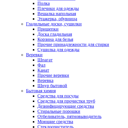
Полка
Плечики для одежды
Вешалка напольная
Этажерка, обувница
Гладильные доски, сушилки
Прищепки
Доска гладильная
Корзина для белья
Прочие принадлежности для стирки
Сушилка для одежды
Веревки
Шпагат
Фал
Канат
Прочие веревки
Веревка
Шнур бытовой
Бытовая химия
Средства для посуды
Средства для прочистки труб
Дезинфицирующие средства
Стиральные порошки
Отбеливатель, пятновыводитель
Моющие средства
Стеклоочиститель