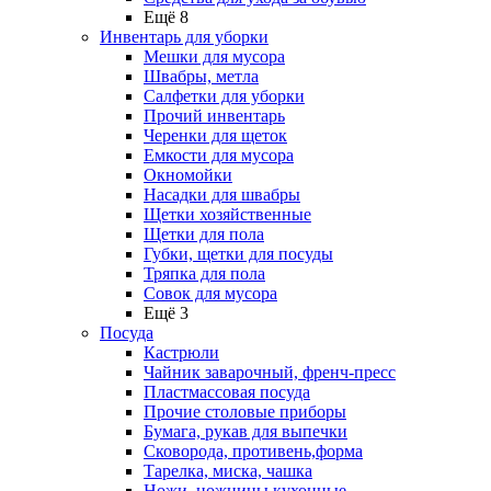
Ещё 8
Инвентарь для уборки
Мешки для мусора
Швабры, метла
Салфетки для уборки
Прочий инвентарь
Черенки для щеток
Емкости для мусора
Окномойки
Насадки для швабры
Щетки хозяйственные
Щетки для пола
Губки, щетки для посуды
Тряпка для пола
Совок для мусора
Ещё 3
Посуда
Кастрюли
Чайник заварочный, френч-пресс
Пластмассовая посуда
Прочие столовые приборы
Бумага, рукав для выпечки
Сковорода, противень,форма
Тарелка, миска, чашка
Ножи, ножницы кухонные