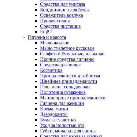
Средства для унитаза
Кондиционер для белья
Освежитель воздуха
Прочая химия
Средства чистящие
Ещё 2
Гигиена и красота
Мыло жидкое
Мыло туалетное кусковое
Салфетки бумажные, влажные
Прочие средства гигиены
Средства для волос
Косметика
Принадлежности для бритья
Швейные принадлежности
Гель, пена, соль для ван
Полотенца бумажные
Маникюрные принадлежности
Гигиена для женщин
Крема, маски
Дезодоранты
Бумага туалетная
Уход за полостью рта
Губки, мочалки для ванны
Средства для ухода за обувью