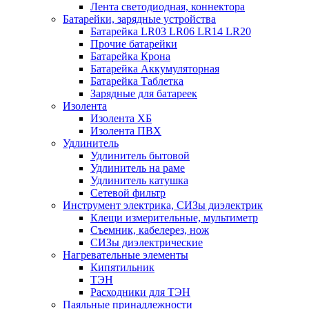
Лента светодиодная, коннектора
Батарейки, зарядные устройства
Батарейка LR03 LR06 LR14 LR20
Прочие батарейки
Батарейка Крона
Батарейка Аккумуляторная
Батарейка Таблетка
Зарядные для батареек
Изолента
Изолента ХБ
Изолента ПВХ
Удлинитель
Удлинитель бытовой
Удлинитель на раме
Удлинитель катушка
Сетевой фильтр
Инструмент электрика, СИЗы диэлектрик
Клещи измерительные, мультиметр
Съемник, кабелерез, нож
СИЗы диэлектрические
Нагревательные элементы
Кипятильник
ТЭН
Расходники для ТЭН
Паяльные принадлежности