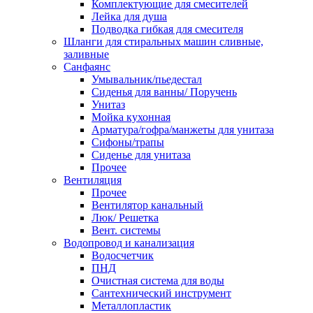
Комплектующие для смесителей
Лейка для душа
Подводка гибкая для смесителя
Шланги для стиральных машин сливные,
заливные
Санфаянс
Умывальник/пьедестал
Сиденья для ванны/ Поручень
Унитаз
Мойка кухонная
Арматура/гофра/манжеты для унитаза
Сифоны/трапы
Сиденье для унитаза
Прочее
Вентиляция
Прочее
Вентилятор канальный
Люк/ Решетка
Вент. системы
Водопровод и канализация
Водосчетчик
ПНД
Очистная система для воды
Сантехнический инструмент
Металлопластик