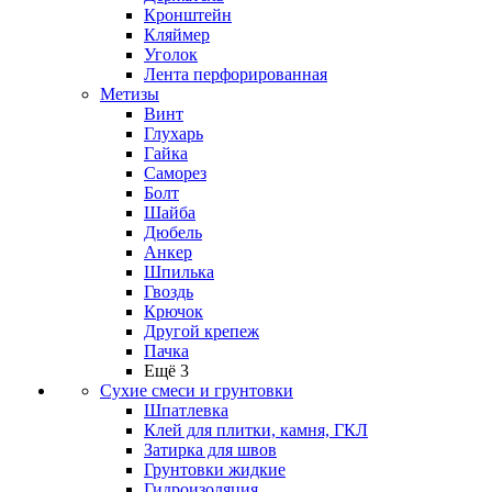
Кронштейн
Кляймер
Уголок
Лента перфорированная
Метизы
Винт
Глухарь
Гайка
Саморез
Болт
Шайба
Дюбель
Анкер
Шпилька
Гвоздь
Крючок
Другой крепеж
Пачка
Ещё 3
Сухие смеси и грунтовки
Шпатлевка
Клей для плитки, камня, ГКЛ
Затирка для швов
Грунтовки жидкие
Гидроизоляция