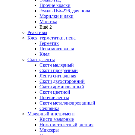
Прочие краски
Эмаль ПФ-226, для пола
Морилки и лаки
Мастика
Ещё 2
Реактивы
Клея, герметитки, пена
Герметик
Пена монтажная
Клея
Скотч, ленты
Скотч малярный
Скотч прозрачный
Лента сигнальная
Скотч двухсторонний
Скотч армированный
Скотч цветной
Прочие ленты
Скотч металлизированный
Серпянка
Малярный инструмент
Кисти малярные
Нож пистолетный, лезвия
Миксеры