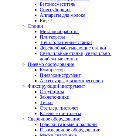
Бетоносмеситель
Снегоуборщик
Аппараты для молока
Ещё 7
Станки
Металлообработка
Плиткорезы
Точило, заточные станки
Деревообрабатывающие станки
Сверлильные станки, сверлильно-
долбежные станки
Пневмо оборудование
Компрессор
Пневмоинструмент
Аксессуары для компрессоров
Фиксирующий инструмент
Струбцины
Заклепочники
Тиски
Степлер, пистолет
Клеевые пистолеты
Сварочное оборудование
Горелки газовые и баллоны
Газосварочное оборудование
Маски сварочные