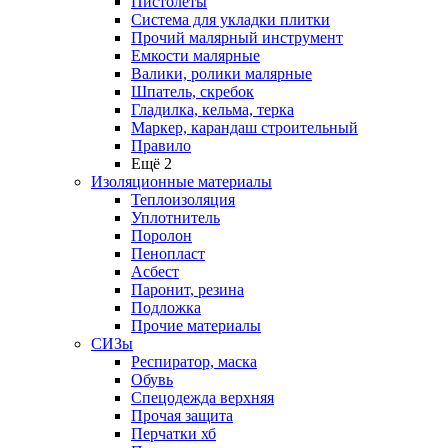
Пистолеты
Система для укладки плитки
Прочий малярный инструмент
Емкости малярные
Валики, ролики малярные
Шпатель, скребок
Гладилка, кельма, терка
Маркер, карандаш строительный
Правило
Ещё 2
Изоляционные материалы
Теплоизоляция
Уплотнитель
Поролон
Пенопласт
Асбест
Паронит, резина
Подложка
Прочие материалы
СИЗы
Респиратор, маска
Обувь
Спецодежда верхняя
Прочая защита
Перчатки хб