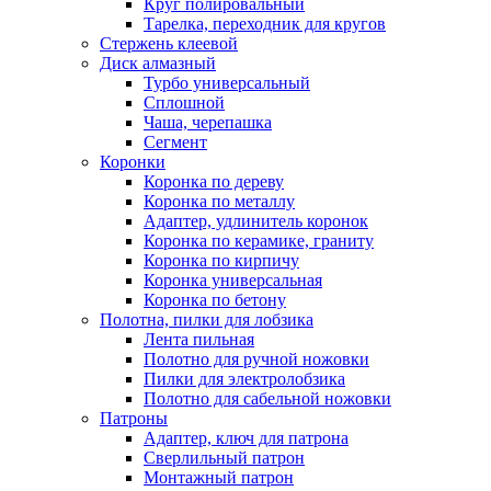
Круг полировальный
Тарелка, переходник для кругов
Стержень клеевой
Диск алмазный
Турбо универсальный
Сплошной
Чаша, черепашка
Сегмент
Коронки
Коронка по дереву
Коронка по металлу
Адаптер, удлинитель коронок
Коронка по керамике, граниту
Коронка по кирпичу
Коронка универсальная
Коронка по бетону
Полотна, пилки для лобзика
Лента пильная
Полотно для ручной ножовки
Пилки для электролобзика
Полотно для сабельной ножовки
Патроны
Адаптер, ключ для патрона
Сверлильный патрон
Монтажный патрон