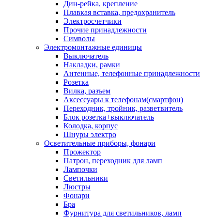
Дин-рейка, крепление
Плавкая вставка, предохранитель
Электросчетчики
Прочие принадлежности
Символы
Электромонтажные единицы
Выключатель
Накладки, рамки
Антенные, телефонные принадлежности
Розетка
Вилка, разъем
Аксессуары к телефонам(смартфон)
Переходник, тройник, разветвитель
Блок розетка+выключатель
Колодка, корпус
Шнуры электро
Осветительные приборы, фонари
Прожектор
Патрон, переходник для ламп
Лампочки
Светильники
Люстры
Фонари
Бра
Фурнитура для светильников, ламп