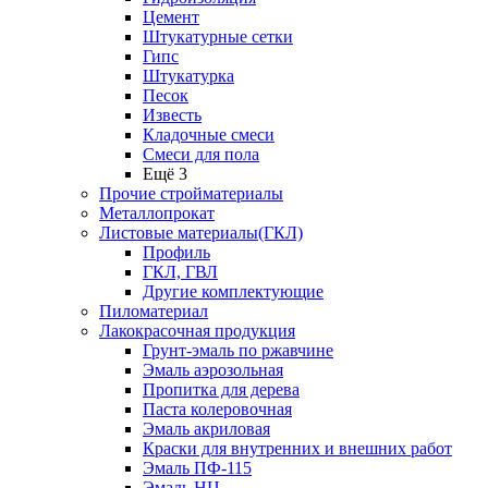
Цемент
Штукатурные сетки
Гипс
Штукатурка
Песок
Известь
Кладочные смеси
Смеси для пола
Ещё 3
Прочие стройматериалы
Металлопрокат
Листовые материалы(ГКЛ)
Профиль
ГКЛ, ГВЛ
Другие комплектующие
Пиломатериал
Лакокрасочная продукция
Грунт-эмаль по ржавчине
Эмаль аэрозольная
Пропитка для дерева
Паста колеровочная
Эмаль акриловая
Краски для внутренних и внешних работ
Эмаль ПФ-115
Эмаль НЦ