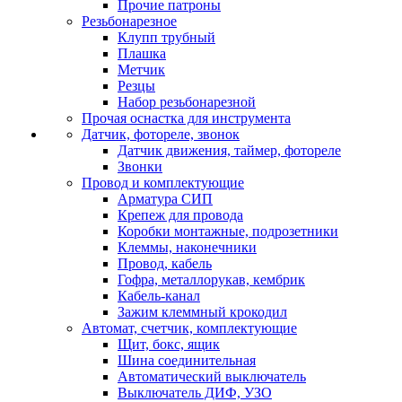
Прочие патроны
Резьбонарезное
Клупп трубный
Плашка
Метчик
Резцы
Набор резьбонарезной
Прочая оснастка для инструмента
Датчик, фотореле, звонок
Датчик движения, таймер, фотореле
Звонки
Провод и комплектующие
Арматура СИП
Крепеж для провода
Коробки монтажные, подрозетники
Клеммы, наконечники
Провод, кабель
Гофра, металлорукав, кембрик
Кабель-канал
Зажим клеммный крокодил
Автомат, счетчик, комплектующие
Щит, бокс, ящик
Шина соединительная
Автоматический выключатель
Выключатель ДИФ, УЗО