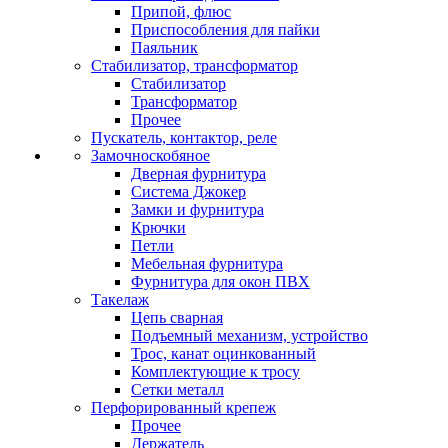
Припой, флюс
Приспособления для пайки
Паяльник
Стабилизатор, трансформатор
Стабилизатор
Трансформатор
Прочее
Пускатель, контактор, реле
Замочноскобяное
Дверная фурнитура
Система Джокер
Замки и фурнитура
Крючки
Петли
Мебельная фурнитура
Фурнитура для окон ПВХ
Такелаж
Цепь сварная
Подъемный механизм, устройство
Трос, канат оцинкованный
Комплектующие к тросу
Сетки металл
Перфорированный крепеж
Прочее
Держатель