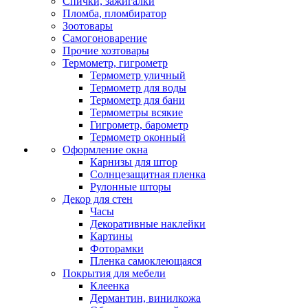
Спички, зажигалки
Пломба, пломбиратор
Зоотовары
Самогоноварение
Прочие хозтовары
Термометр, гигрометр
Термометр уличный
Термометр для воды
Термометр для бани
Термометры всякие
Гигрометр, барометр
Термометр оконный
Оформление окна
Карнизы для штор
Солнцезащитная пленка
Рулонные шторы
Декор для стен
Часы
Декоративные наклейки
Картины
Фоторамки
Пленка самоклеющаяся
Покрытия для мебели
Клеенка
Дермантин, винилкожа