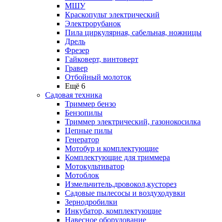
МШУ
Краскопульт электрический
Электрорубанок
Пила циркулярная, сабельная, ножницы
Дрель
Фрезер
Гайковерт, винтоверт
Гравер
Отбойный молоток
Ещё 6
Садовая техника
Триммер бензо
Бензопилы
Триммер электрический, газонокосилка
Цепные пилы
Генератор
Мотобур и комплектующие
Комплектующие для триммера
Мотокультиватор
Мотоблок
Измельчитель,дровокол,кусторез
Садовые пылесосы и воздуходувки
Зернодробилки
Инкубатор, комплектующие
Навесное оборудование