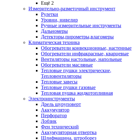
Ещё 2
Измерительно-разметочный инструмент
Рулетки
Уровни, нивелир
Ручные измерительные инструменты
Дальномеры
Детекторы,пирометры,влагомеры
Климатическая техника
Обогреватели конвекционные, настенные
Обогреватели инфракрасные, кварцевые
Вентиляторы настольные, напольные
Обогреватели масляные
Тепловые пушки электрические,
Тепловентиляторы
Тепловые завесы
Тепловые пушки газовые
Тепловая пушка жидкотопливная
Электроинструменты
Дрель шуруповерт
Аккумулятор
Перфоратор
Лобзик
Фен технический
Аккумуляторная отвертка
Шлифмашина, штроборез