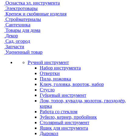
Оснастка эл. инструмента
Электротовары
Крепеж и скобянные изделия
Стройматериалы
Сантехника
Товары для дома
Декор
Сад, огород
Запчасти
Уцененный товар
Ручной инструмент
Набор инструмента
Отвертки
Пила, ножовка
Ключ, головка, вороток, набор
Стусло
Губцевый инструмент
Лом, топор, кувалда, молоток, гвоздодёр,
кирка
Работа со стеклом
Зубило, кернер, пробойник
Столярный инструмент
Ящик для инструмента
Дырокол