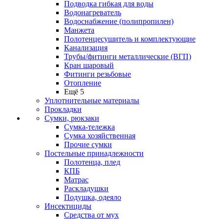
Подводка гибкая для воды
Водонагреватель
Водоснабжение (полипропилен)
Манжета
Полотенцесушитель и комплектующие
Канализация
Трубы/фитинги металлические (ВГП)
Кран шаровый
Фитинги резьбовые
Отопление
Ещё 5
Уплотнительные материалы
Прокладки
Сумки, рюкзаки
Сумка-тележка
Сумка хозяйственная
Прочие сумки
Постельные принадлежности
Полотенца, плед
КПБ
Матрас
Раскладушки
Подушка, одеяло
Инсектициды
Средства от мух