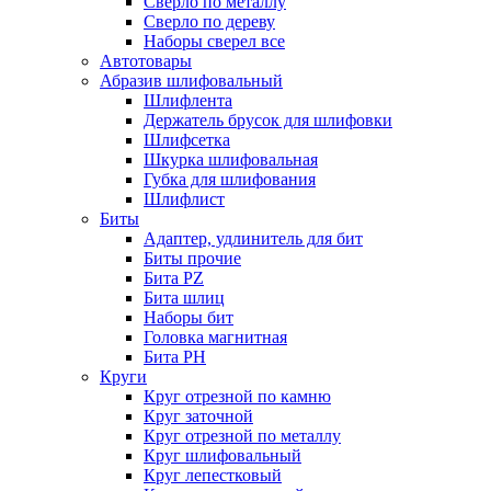
Сверло по металлу
Сверло по дереву
Наборы сверел все
Автотовары
Абразив шлифовальный
Шлифлента
Держатель брусок для шлифовки
Шлифсетка
Шкурка шлифовальная
Губка для шлифования
Шлифлист
Биты
Адаптер, удлинитель для бит
Биты прочие
Бита PZ
Бита шлиц
Наборы бит
Головка магнитная
Бита PH
Круги
Круг отрезной по камню
Круг заточной
Круг отрезной по металлу
Круг шлифовальный
Круг лепестковый