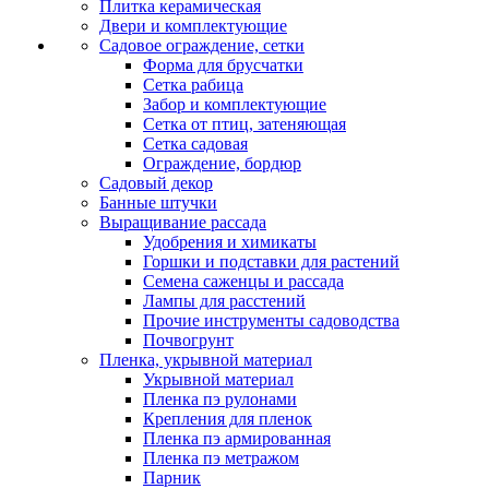
Плитка керамическая
Двери и комплектующие
Садовое ограждение, сетки
Форма для брусчатки
Сетка рабица
Забор и комплектующие
Сетка от птиц, затеняющая
Сетка садовая
Ограждение, бордюр
Садовый декор
Банные штучки
Выращивание рассада
Удобрения и химикаты
Горшки и подставки для растений
Семена саженцы и рассада
Лампы для расстений
Прочие инструменты садоводства
Почвогрунт
Пленка, укрывной материал
Укрывной материал
Пленка пэ рулонами
Крепления для пленок
Пленка пэ армированная
Пленка пэ метражом
Парник