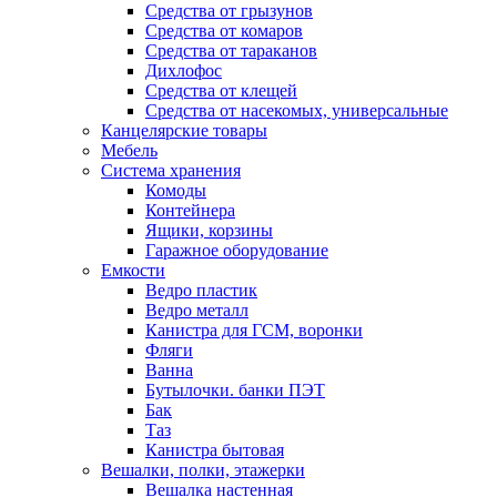
Средства от грызунов
Средства от комаров
Средства от тараканов
Дихлофос
Средства от клещей
Средства от насекомых, универсальные
Канцелярские товары
Мебель
Система хранения
Комоды
Контейнера
Ящики, корзины
Гаражное оборудование
Емкости
Ведро пластик
Ведро металл
Канистра для ГСМ, воронки
Фляги
Ванна
Бутылочки. банки ПЭТ
Бак
Таз
Канистра бытовая
Вешалки, полки, этажерки
Вешалка настенная