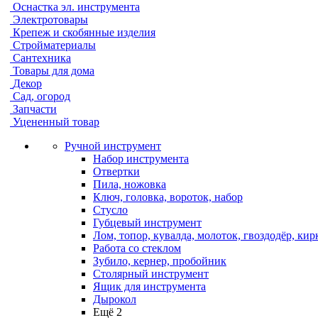
Оснастка эл. инструмента
Электротовары
Крепеж и скобянные изделия
Стройматериалы
Сантехника
Товары для дома
Декор
Сад, огород
Запчасти
Уцененный товар
Ручной инструмент
Набор инструмента
Отвертки
Пила, ножовка
Ключ, головка, вороток, набор
Стусло
Губцевый инструмент
Лом, топор, кувалда, молоток, гвоздодёр, кир
Работа со стеклом
Зубило, кернер, пробойник
Столярный инструмент
Ящик для инструмента
Дырокол
Ещё 2