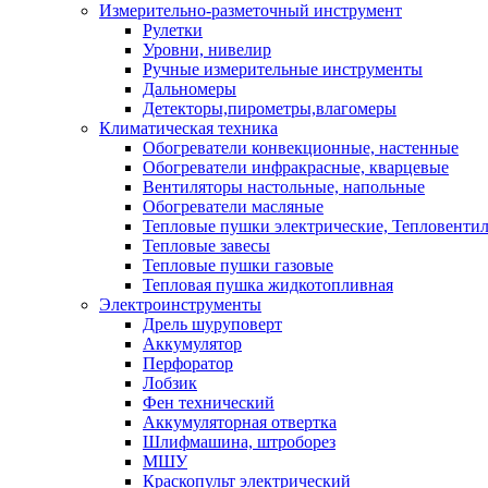
Измерительно-разметочный инструмент
Рулетки
Уровни, нивелир
Ручные измерительные инструменты
Дальномеры
Детекторы,пирометры,влагомеры
Климатическая техника
Обогреватели конвекционные, настенные
Обогреватели инфракрасные, кварцевые
Вентиляторы настольные, напольные
Обогреватели масляные
Тепловые пушки электрические, Тепловенти
Тепловые завесы
Тепловые пушки газовые
Тепловая пушка жидкотопливная
Электроинструменты
Дрель шуруповерт
Аккумулятор
Перфоратор
Лобзик
Фен технический
Аккумуляторная отвертка
Шлифмашина, штроборез
МШУ
Краскопульт электрический