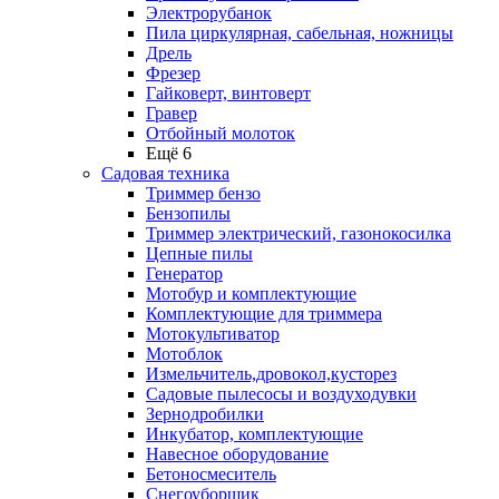
Электрорубанок
Пила циркулярная, сабельная, ножницы
Дрель
Фрезер
Гайковерт, винтоверт
Гравер
Отбойный молоток
Ещё 6
Садовая техника
Триммер бензо
Бензопилы
Триммер электрический, газонокосилка
Цепные пилы
Генератор
Мотобур и комплектующие
Комплектующие для триммера
Мотокультиватор
Мотоблок
Измельчитель,дровокол,кусторез
Садовые пылесосы и воздуходувки
Зернодробилки
Инкубатор, комплектующие
Навесное оборудование
Бетоносмеситель
Снегоуборщик