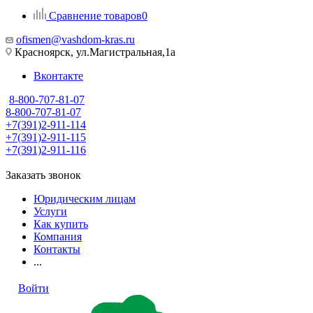
Сравнение товаров
0
ofismen@vashdom-kras.ru
Красноярск, ул.Магистральная,1а
Вконтакте
8-800-707-81-07
8-800-707-81-07
+7(391)2-911-114
+7(391)2-911-115
+7(391)2-911-116
Заказать звонок
Юридическим лицам
Услуги
Как купить
Компания
Контакты
...
Войти