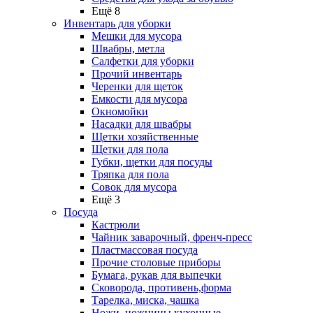
Ещё 8
Инвентарь для уборки
Мешки для мусора
Швабры, метла
Салфетки для уборки
Прочий инвентарь
Черенки для щеток
Емкости для мусора
Окномойки
Насадки для швабры
Щетки хозяйственные
Щетки для пола
Губки, щетки для посуды
Тряпка для пола
Совок для мусора
Ещё 3
Посуда
Кастрюли
Чайник заварочный, френч-пресс
Пластмассовая посуда
Прочие столовые приборы
Бумага, рукав для выпечки
Сковорода, противень,форма
Тарелка, миска, чашка
Ножи, ножницы кухонные