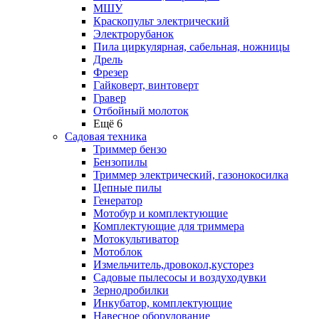
МШУ
Краскопульт электрический
Электрорубанок
Пила циркулярная, сабельная, ножницы
Дрель
Фрезер
Гайковерт, винтоверт
Гравер
Отбойный молоток
Ещё 6
Садовая техника
Триммер бензо
Бензопилы
Триммер электрический, газонокосилка
Цепные пилы
Генератор
Мотобур и комплектующие
Комплектующие для триммера
Мотокультиватор
Мотоблок
Измельчитель,дровокол,кусторез
Садовые пылесосы и воздуходувки
Зернодробилки
Инкубатор, комплектующие
Навесное оборудование