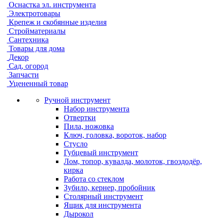
Оснастка эл. инструмента
Электротовары
Крепеж и скобянные изделия
Стройматериалы
Сантехника
Товары для дома
Декор
Сад, огород
Запчасти
Уцененный товар
Ручной инструмент
Набор инструмента
Отвертки
Пила, ножовка
Ключ, головка, вороток, набор
Стусло
Губцевый инструмент
Лом, топор, кувалда, молоток, гвоздодёр,
кирка
Работа со стеклом
Зубило, кернер, пробойник
Столярный инструмент
Ящик для инструмента
Дырокол