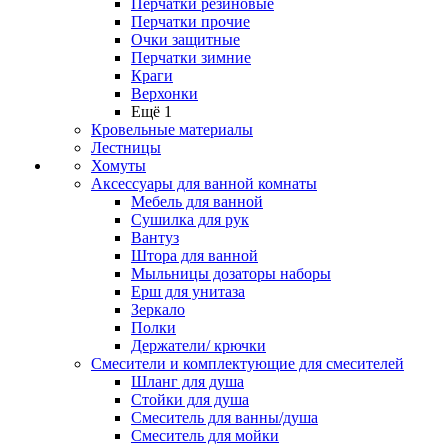
Перчатки резиновые
Перчатки прочие
Очки защитные
Перчатки зимние
Краги
Верхонки
Ещё 1
Кровельные материалы
Лестницы
Хомуты
Аксессуары для ванной комнаты
Мебель для ванной
Сушилка для рук
Вантуз
Штора для ванной
Мыльницы дозаторы наборы
Ерш для унитаза
Зеркало
Полки
Держатели/ крючки
Смесители и комплектующие для смесителей
Шланг для душа
Стойки для душа
Смеситель для ванны/душа
Смеситель для мойки