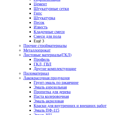
Цемент
Штукатурные сетки
Гипс
Штукатурка
Песок
Известь
Кладочные смеси
Смеси для пола
Ещё 3
Прочие стройматериалы
Металлопрокат
Листовые материалы(ГКЛ)
Профиль
ГКЛ, ГВЛ
Другие комплектующие
Пиломатериал
Лакокрасочная продукция
Грунт-эмаль по ржавчине
Эмаль аэрозольная
Пропитка для дерева
Паста колеровочная
Эмаль акриловая
Краски для внутренних и внешних работ
Эмаль ПФ-115
Эмаль НЦ