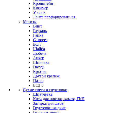
Кронштейн
Кляймер
Уголок
Лента перфорированная
Метизы
Винт
Глухарь
Гайка
Саморез
Болт
Шайба
Дюбель
Анкер
Шпилька
Гвоздь
Крючок
Другой крепеж
Пачка
Ещё 3
Сухие смеси и грунтовки
Шпатлевка
Клей для плитки, камня, ГКЛ
Затирка для швов
Грунтовки жидкие
Гидроизоляция