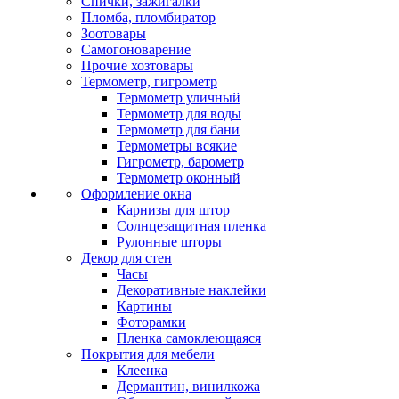
Спички, зажигалки
Пломба, пломбиратор
Зоотовары
Самогоноварение
Прочие хозтовары
Термометр, гигрометр
Термометр уличный
Термометр для воды
Термометр для бани
Термометры всякие
Гигрометр, барометр
Термометр оконный
Оформление окна
Карнизы для штор
Солнцезащитная пленка
Рулонные шторы
Декор для стен
Часы
Декоративные наклейки
Картины
Фоторамки
Пленка самоклеющаяся
Покрытия для мебели
Клеенка
Дермантин, винилкожа