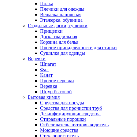
Полка
Плечики для одежды
Вешалка напольная
Этажерка, обувница
Гладильные доски, сушилки
Прищепки
Доска гладильная
Корзина для белья
Прочие принадлежности для стирки
Сушилка для одежды
Веревки
Шпагат
Фал
Канат
Прочие веревки
Веревка
Шнур бытовой
Бытовая химия
Средства для посуды
Средства для прочистки труб
Дезинфицирующие средства
Стиральные порошки
Отбеливатель, пятновыводитель
Моющие средства
Стеклоочиститель