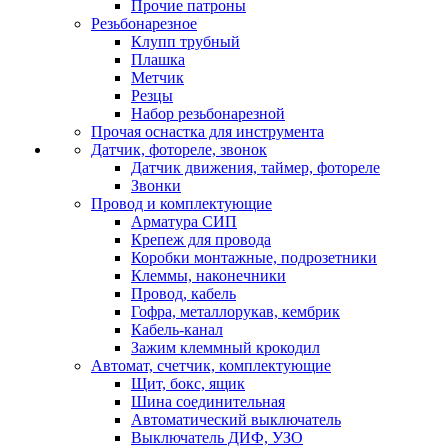
Прочие патроны
Резьбонарезное
Клупп трубный
Плашка
Метчик
Резцы
Набор резьбонарезной
Прочая оснастка для инструмента
Датчик, фотореле, звонок
Датчик движения, таймер, фотореле
Звонки
Провод и комплектующие
Арматура СИП
Крепеж для провода
Коробки монтажные, подрозетники
Клеммы, наконечники
Провод, кабель
Гофра, металлорукав, кембрик
Кабель-канал
Зажим клеммный крокодил
Автомат, счетчик, комплектующие
Щит, бокс, ящик
Шина соединительная
Автоматический выключатель
Выключатель ДИФ, УЗО