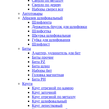
Сверло по металлу
Сверло по дереву
Наборы сверел все
Автотовары
Абразив шлифовальный
Шлифлента
Держатель брусок для шлифовки
Шлифсетка
Шкурка шлифовальная
Губка для шлифования
Шлифлист
Биты
Адаптер, удлинитель для бит
Биты прочие
Бита PZ
Бита шлиц
Наборы бит
Головка магнитная
Бита PH
Круги
Круг отрезной по камню
Круг заточной
Круг отрезной по металлу
Круг шлифовальный
Круг лепестковый