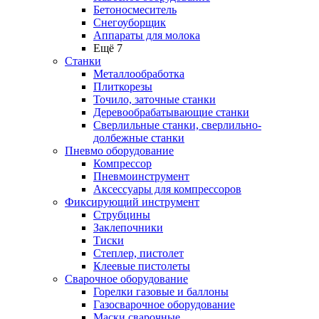
Бетоносмеситель
Снегоуборщик
Аппараты для молока
Ещё 7
Станки
Металлообработка
Плиткорезы
Точило, заточные станки
Деревообрабатывающие станки
Сверлильные станки, сверлильно-
долбежные станки
Пневмо оборудование
Компрессор
Пневмоинструмент
Аксессуары для компрессоров
Фиксирующий инструмент
Струбцины
Заклепочники
Тиски
Степлер, пистолет
Клеевые пистолеты
Сварочное оборудование
Горелки газовые и баллоны
Газосварочное оборудование
Маски сварочные