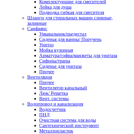
Комплектующие для смесителей
Лейка для душа
Подводка гибкая для смесителя
Шланги для стиральных машин сливные,
заливные
Санфаянс
Умывальник/пьедестал
Сиденья для ванны/ Поручень
Унитаз
Мойка кухонная
Арматура/гофра/манжеты для унитаза
Сифоны/трапы
Сиденье для унитаза
Прочее
Вентиляция
Прочее
Вентилятор канальный
Люк/ Решетка
Вент. системы
Водопровод и канализация
Водосчетчик
ПНД
Очистная система для воды
Сантехнический инструмент
Металлопластик