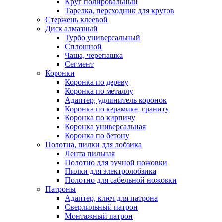
Круг полировальный
Тарелка, переходник для кругов
Стержень клеевой
Диск алмазный
Турбо универсальный
Сплошной
Чаша, черепашка
Сегмент
Коронки
Коронка по дереву
Коронка по металлу
Адаптер, удлинитель коронок
Коронка по керамике, граниту
Коронка по кирпичу
Коронка универсальная
Коронка по бетону
Полотна, пилки для лобзика
Лента пильная
Полотно для ручной ножовки
Пилки для электролобзика
Полотно для сабельной ножовки
Патроны
Адаптер, ключ для патрона
Сверлильный патрон
Монтажный патрон