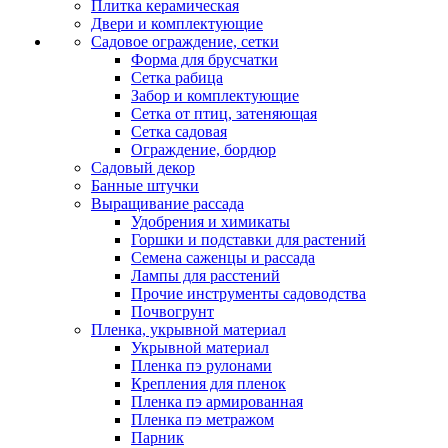
Плитка керамическая
Двери и комплектующие
Садовое ограждение, сетки
Форма для брусчатки
Сетка рабица
Забор и комплектующие
Сетка от птиц, затеняющая
Сетка садовая
Ограждение, бордюр
Садовый декор
Банные штучки
Выращивание рассада
Удобрения и химикаты
Горшки и подставки для растений
Семена саженцы и рассада
Лампы для расстений
Прочие инструменты садоводства
Почвогрунт
Пленка, укрывной материал
Укрывной материал
Пленка пэ рулонами
Крепления для пленок
Пленка пэ армированная
Пленка пэ метражом
Парник