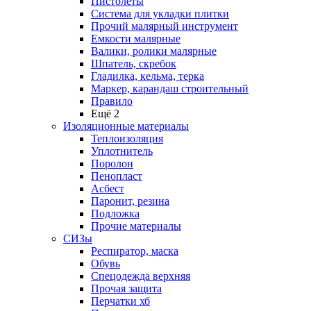
Пистолеты
Система для укладки плитки
Прочий малярный инструмент
Емкости малярные
Валики, ролики малярные
Шпатель, скребок
Гладилка, кельма, терка
Маркер, карандаш строительный
Правило
Ещё 2
Изоляционные материалы
Теплоизоляция
Уплотнитель
Поролон
Пенопласт
Асбест
Паронит, резина
Подложка
Прочие материалы
СИЗы
Респиратор, маска
Обувь
Спецодежда верхняя
Прочая защита
Перчатки хб