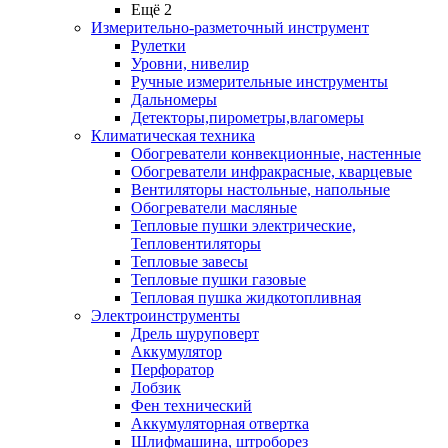
Ещё 2
Измерительно-разметочный инструмент
Рулетки
Уровни, нивелир
Ручные измерительные инструменты
Дальномеры
Детекторы,пирометры,влагомеры
Климатическая техника
Обогреватели конвекционные, настенные
Обогреватели инфракрасные, кварцевые
Вентиляторы настольные, напольные
Обогреватели масляные
Тепловые пушки электрические,
Тепловентиляторы
Тепловые завесы
Тепловые пушки газовые
Тепловая пушка жидкотопливная
Электроинструменты
Дрель шуруповерт
Аккумулятор
Перфоратор
Лобзик
Фен технический
Аккумуляторная отвертка
Шлифмашина, штроборез