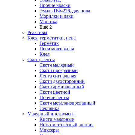
Прочие краски
Эмаль ПФ-226, для пола
Морилки и лаки
Мастика
Ещё 2
Реактивы
Клея, герметитки, пена
Герметик
Пена монтажная
Клея
Скотч, ленты
Скотч малярный
Скотч прозрачный
Лента сигнальная
Скотч двухсторонний
Скотч армированный
Скотч цветной
Прочие ленты
Скотч металлизированный
Серпянка
Малярный инструмент
Кисти малярные
Нож пистолетный, лезвия
Миксеры