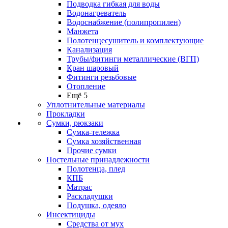
Подводка гибкая для воды
Водонагреватель
Водоснабжение (полипропилен)
Манжета
Полотенцесушитель и комплектующие
Канализация
Трубы/фитинги металлические (ВГП)
Кран шаровый
Фитинги резьбовые
Отопление
Ещё 5
Уплотнительные материалы
Прокладки
Сумки, рюкзаки
Сумка-тележка
Сумка хозяйственная
Прочие сумки
Постельные принадлежности
Полотенца, плед
КПБ
Матрас
Раскладушки
Подушка, одеяло
Инсектициды
Средства от мух