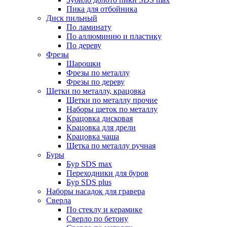
Пика для отбойника
Диск пильный
По ламинату
По аллюминию и пластику
По дереву
Фрезы
Шарошки
Фрезы по металлу
Фрезы по дереву
Щетки по металлу, крацовка
Щетки по металлу прочие
Наборы щеток по металлу
Крацовка дисковая
Крацовка для дрели
Крацовка чаша
Щетка по металлу ручная
Буры
Бур SDS max
Переходники для буров
Бур SDS plus
Наборы насадок для гравера
Сверла
По стеклу и керамике
Сверло по бетону