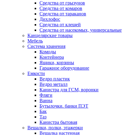
Средства от грызунов
Средства от комаров
Средства от тараканов
Дихлофос
Средства от клещей
Средства от насекомых, универсальные
Канцелярские товары
Мебель
Система хранения
Комоды
Контейнера
Ящики, корзины
Гаражное оборудование
Емкости
Ведро пластик
Ведро металл
Канистра для ГСМ, воронки
Фляги
Ванна
Бутылочки. банки ПЭТ
Бак
Таз
Канистра бытовая
Вешалки, полки, этажерки
Вешалка настенная