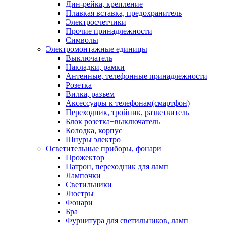
Дин-рейка, крепление
Плавкая вставка, предохранитель
Электросчетчики
Прочие принадлежности
Символы
Электромонтажные единицы
Выключатель
Накладки, рамки
Антенные, телефонные принадлежности
Розетка
Вилка, разъем
Аксессуары к телефонам(смартфон)
Переходник, тройник, разветвитель
Блок розетка+выключатель
Колодка, корпус
Шнуры электро
Осветительные приборы, фонари
Прожектор
Патрон, переходник для ламп
Лампочки
Светильники
Люстры
Фонари
Бра
Фурнитура для светильников, ламп