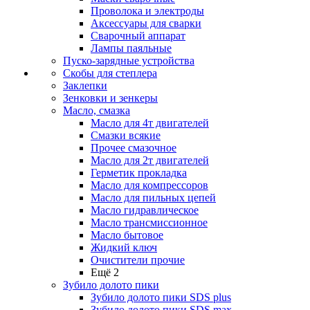
Проволока и электроды
Аксессуары для сварки
Сварочный аппарат
Лампы паяльные
Пуско-зарядные устройства
Скобы для степлера
Заклепки
Зенковки и зенкеры
Масло, смазка
Масло для 4т двигателей
Смазки всякие
Прочее смазочное
Масло для 2т двигателей
Герметик прокладка
Масло для компрессоров
Масло для пильных цепей
Масло гидравлическое
Масло трансмиссионное
Масло бытовое
Жидкий ключ
Очистители прочие
Ещё 2
Зубило долото пики
Зубило долото пики SDS plus
Зубило долото пики SDS max