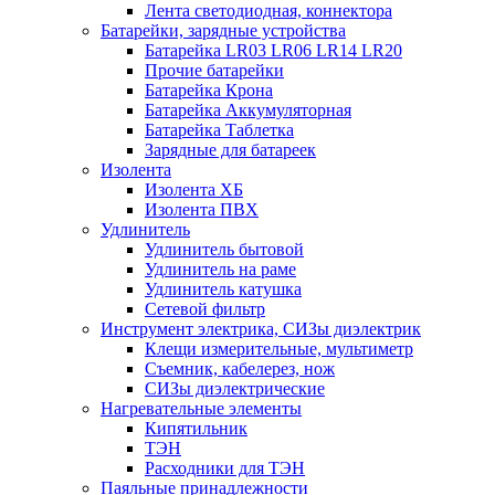
Лента светодиодная, коннектора
Батарейки, зарядные устройства
Батарейка LR03 LR06 LR14 LR20
Прочие батарейки
Батарейка Крона
Батарейка Аккумуляторная
Батарейка Таблетка
Зарядные для батареек
Изолента
Изолента ХБ
Изолента ПВХ
Удлинитель
Удлинитель бытовой
Удлинитель на раме
Удлинитель катушка
Сетевой фильтр
Инструмент электрика, СИЗы диэлектрик
Клещи измерительные, мультиметр
Съемник, кабелерез, нож
СИЗы диэлектрические
Нагревательные элементы
Кипятильник
ТЭН
Расходники для ТЭН
Паяльные принадлежности