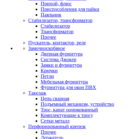
Припой, флюс
Приспособления для пайки
Паяльник
Стабилизатор, трансформатор
Стабилизатор
Трансформатор
Прочее
Пускатель, контактор, реле
Замочноскобяное
Дверная фурнитура
Система Джокер
Замки и фурнитура
Крючки
Петли
Мебельная фурнитура
Фурнитура для окон ПВХ
Такелаж
Цепь сварная
Подъемный механизм, устройство
Трос, канат оцинкованный
Комплектующие к тросу
Сетки металл
Перфорированный крепеж
Прочее
Держатель