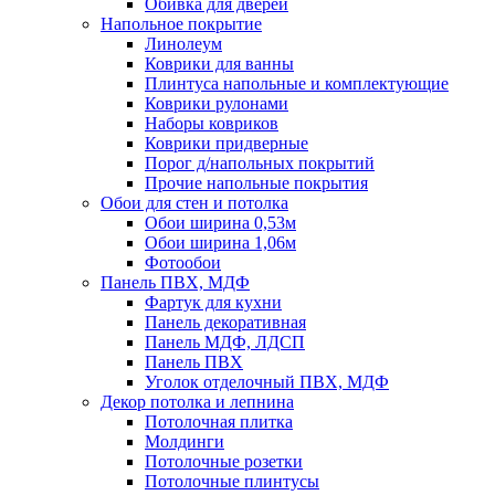
Обивка для дверей
Напольное покрытие
Линолеум
Коврики для ванны
Плинтуса напольные и комплектующие
Коврики рулонами
Наборы ковриков
Коврики придверные
Порог д/напольных покрытий
Прочие напольные покрытия
Обои для стен и потолка
Обои ширина 0,53м
Обои ширина 1,06м
Фотообои
Панель ПВХ, МДФ
Фартук для кухни
Панель декоративная
Панель МДФ, ЛДСП
Панель ПВХ
Уголок отделочный ПВХ, МДФ
Декор потолка и лепнина
Потолочная плитка
Молдинги
Потолочные розетки
Потолочные плинтусы