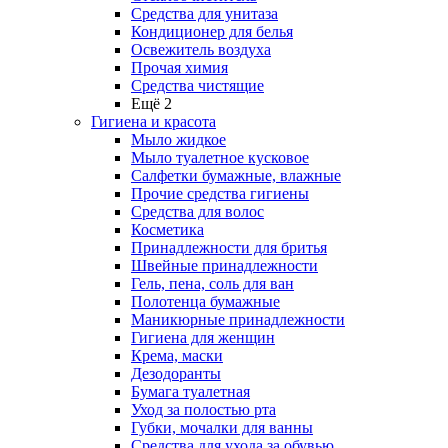
Средства для унитаза
Кондиционер для белья
Освежитель воздуха
Прочая химия
Средства чистящие
Ещё 2
Гигиена и красота
Мыло жидкое
Мыло туалетное кусковое
Салфетки бумажные, влажные
Прочие средства гигиены
Средства для волос
Косметика
Принадлежности для бритья
Швейные принадлежности
Гель, пена, соль для ван
Полотенца бумажные
Маникюрные принадлежности
Гигиена для женщин
Крема, маски
Дезодоранты
Бумага туалетная
Уход за полостью рта
Губки, мочалки для ванны
Средства для ухода за обувью