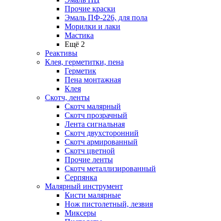
Прочие краски
Эмаль ПФ-226, для пола
Морилки и лаки
Мастика
Ещё 2
Реактивы
Клея, герметитки, пена
Герметик
Пена монтажная
Клея
Скотч, ленты
Скотч малярный
Скотч прозрачный
Лента сигнальная
Скотч двухсторонний
Скотч армированный
Скотч цветной
Прочие ленты
Скотч металлизированный
Серпянка
Малярный инструмент
Кисти малярные
Нож пистолетный, лезвия
Миксеры