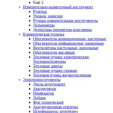
Ещё 2
Измерительно-разметочный инструмент
Рулетки
Уровни, нивелир
Ручные измерительные инструменты
Дальномеры
Детекторы,пирометры,влагомеры
Климатическая техника
Обогреватели конвекционные, настенные
Обогреватели инфракрасные, кварцевые
Вентиляторы настольные, напольные
Обогреватели масляные
Тепловые пушки электрические,
Тепловентиляторы
Тепловые завесы
Тепловые пушки газовые
Тепловая пушка жидкотопливная
Электроинструменты
Дрель шуруповерт
Аккумулятор
Перфоратор
Лобзик
Фен технический
Аккумуляторная отвертка
Шлифмашина, штроборез