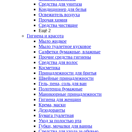
Средства для унитаза
Кондиционер для белья
Освежитель воздуха
Прочая химия
Средства чистящие
Ещё 2
Гигиена и красота
Мыло жидкое
Мыло туалетное кусковое
Салфетки бумажные, влажные
Прочие средства гигиены
Средства для волос
Косметика
Принадлежности для бритья
Швейные принадлежности
Гель, пена, соль для ван
Полотенца бумажные
Маникюрные принадлежности
Гигиена для женщин
Крема, маски
Дезодоранты
Бумага туалетная
Уход за полостью рта
Губки, мочалки для ванны
Средства для ухода за обувью