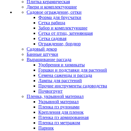
Плитка керамическая
Двери и комплектующие
Садовое ограждение, сетки
Форма для брусчатки
Сетка рабица
Забор и комплектующие
Сетка от птиц, затеняющая
Сетка садовая
Ограждение, бордюр
Садовый декор
Банные штучки
Выращивание рассада
Удобрения и химикаты
Горшки и подставки для растений
Семена саженцы и рассада
Лампы для расстений
Прочие инструменты садоводства
Почвогрунт
Пленка, укрывной материал
Укрывной материал
Пленка пэ рулонами
Крепления для пленок
Пленка пэ армированная
Пленка пэ метражом
Парник