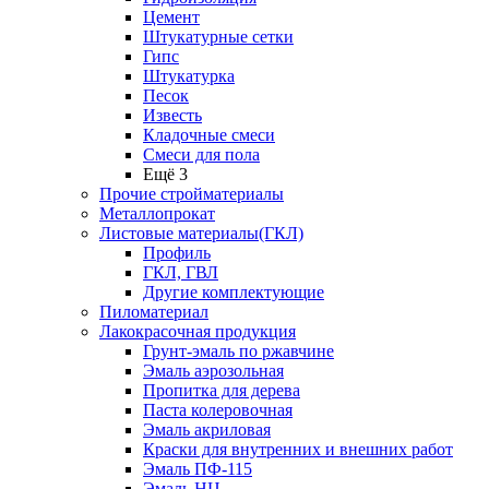
Цемент
Штукатурные сетки
Гипс
Штукатурка
Песок
Известь
Кладочные смеси
Смеси для пола
Ещё 3
Прочие стройматериалы
Металлопрокат
Листовые материалы(ГКЛ)
Профиль
ГКЛ, ГВЛ
Другие комплектующие
Пиломатериал
Лакокрасочная продукция
Грунт-эмаль по ржавчине
Эмаль аэрозольная
Пропитка для дерева
Паста колеровочная
Эмаль акриловая
Краски для внутренних и внешних работ
Эмаль ПФ-115
Эмаль НЦ