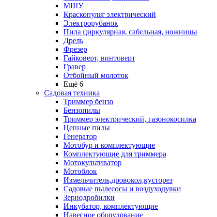
МШУ
Краскопульт электрический
Электрорубанок
Пила циркулярная, сабельная, ножницы
Дрель
Фрезер
Гайковерт, винтоверт
Гравер
Отбойный молоток
Ещё 6
Садовая техника
Триммер бензо
Бензопилы
Триммер электрический, газонокосилка
Цепные пилы
Генератор
Мотобур и комплектующие
Комплектующие для триммера
Мотокультиватор
Мотоблок
Измельчитель,дровокол,кусторез
Садовые пылесосы и воздуходувки
Зернодробилки
Инкубатор, комплектующие
Навесное оборудование