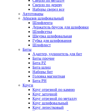
Сверло по металлу
Сверло по дереву
Наборы сверел все
Автотовары
Абразив шлифовальный
Шлифлента
Держатель брусок для шлифовки
Шлифсетка
Шкурка шлифовальная
Губка для шлифования
Шлифлист
Биты
Адаптер, удлинитель для бит
Биты прочие
Бита PZ
Бита шлиц
Наборы бит
Головка магнитная
Бита PH
Круги
Круг отрезной по камню
Круг заточной
Круг отрезной по металлу
Круг шлифовальный
Круг лепестковый