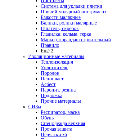
Пистолеты
Система для укладки плитки
Прочий малярный инструмент
Емкости малярные
Валики, ролики малярные
Шпатель, скребок
Гладилка, кельма, терка
Маркер, карандаш строительный
Правило
Ещё 2
Изоляционные материалы
Теплоизоляция
Уплотнитель
Поролон
Пенопласт
Асбест
Паронит, резина
Подложка
Прочие материалы
СИЗы
Респиратор, маска
Обувь
Спецодежда верхняя
Прочая защита
Перчатки хб