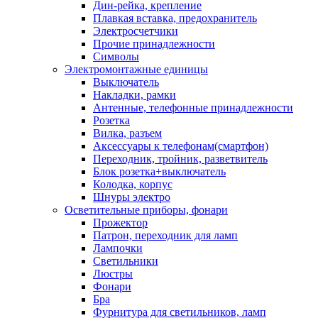
Дин-рейка, крепление
Плавкая вставка, предохранитель
Электросчетчики
Прочие принадлежности
Символы
Электромонтажные единицы
Выключатель
Накладки, рамки
Антенные, телефонные принадлежности
Розетка
Вилка, разъем
Аксессуары к телефонам(смартфон)
Переходник, тройник, разветвитель
Блок розетка+выключатель
Колодка, корпус
Шнуры электро
Осветительные приборы, фонари
Прожектор
Патрон, переходник для ламп
Лампочки
Светильники
Люстры
Фонари
Бра
Фурнитура для светильников, ламп