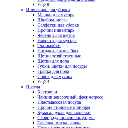
Ещё 8
Инвентарь для уборки
Мешки для мусора
Швабры, метла
Салфетки для уборки
Прочий инвентарь
Черенки для щеток
Емкости для мусора
Окномойки
Насадки для швабры
Щетки хозяйственные
Щетки для пола
Губки, щетки для посуды
Тряпка для пола
Совок для мусора
Ещё 3
Посуда
Кастрюли
Чайник заварочный, френч-пресс
Пластмассовая посуда
Прочие столовые приборы
Бумага, рукав для выпечки
Сковорода, противень,форма
Тарелка, миска, чашка
Ножи, ножницы кухонные