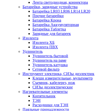
Лента светодиодная, коннектора
Батарейки, зарядные устройства
Батарейка LR03 LR06 LR14 LR20
Прочие батарейки
Батарейка Крона
Батарейка Аккумуляторная
Батарейка Таблетка
Зарядные для батареек
Изолента
Изолента ХБ
Изолента ПВХ
Удлинитель
Удлинитель бытовой
Удлинитель на раме
Удлинитель катушка
Сетевой фильтр
Инструмент электрика, СИЗы диэлектрик
Клещи измерительные, мультиметр
Съемник, кабелерез, нож
СИЗы диэлектрические
Нагревательные элементы
Кипятильник
ТЭН
Расходники для ТЭН
Паяльные принадлежности