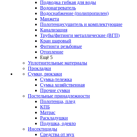
Подводка гибкая для воды
Водонагреватель
Водоснабжение (полипропилен)
Манжета
Полотенцесушитель и комплектующие
Канализация
Трубы/фитинги металлические (ВГП)
Кран шаровый
Фитинги резьбовые
Отопление
Ещё 5
Уплотнительные материалы
Прокладки
Сумки, рюкзаки
Сумка-тележка
Сумка хозяйственная
Прочие сумки
Постельные принадлежности
Полотенца, плед
КПБ
Матрас
Раскладушки
Подушка, одеяло
Инсектициды
Средства от мух