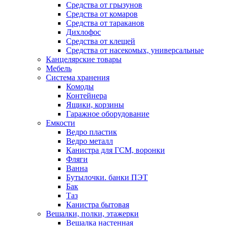
Средства от грызунов
Средства от комаров
Средства от тараканов
Дихлофос
Средства от клещей
Средства от насекомых, универсальные
Канцелярские товары
Мебель
Система хранения
Комоды
Контейнера
Ящики, корзины
Гаражное оборудование
Емкости
Ведро пластик
Ведро металл
Канистра для ГСМ, воронки
Фляги
Ванна
Бутылочки. банки ПЭТ
Бак
Таз
Канистра бытовая
Вешалки, полки, этажерки
Вешалка настенная