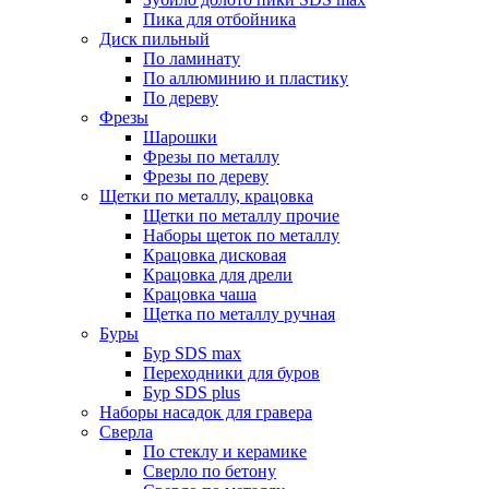
Пика для отбойника
Диск пильный
По ламинату
По аллюминию и пластику
По дереву
Фрезы
Шарошки
Фрезы по металлу
Фрезы по дереву
Щетки по металлу, крацовка
Щетки по металлу прочие
Наборы щеток по металлу
Крацовка дисковая
Крацовка для дрели
Крацовка чаша
Щетка по металлу ручная
Буры
Бур SDS max
Переходники для буров
Бур SDS plus
Наборы насадок для гравера
Сверла
По стеклу и керамике
Сверло по бетону