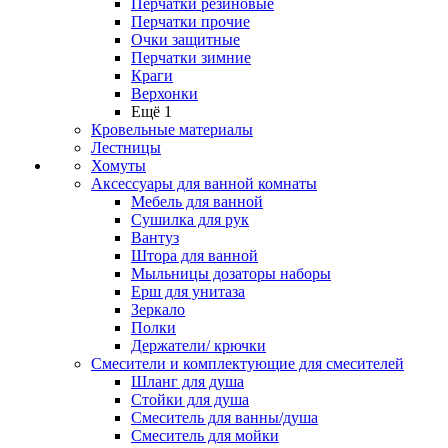
Перчатки резиновые
Перчатки прочие
Очки защитные
Перчатки зимние
Краги
Верхонки
Ещё 1
Кровельные материалы
Лестницы
Хомуты
Аксессуары для ванной комнаты
Мебель для ванной
Сушилка для рук
Вантуз
Штора для ванной
Мыльницы дозаторы наборы
Ерш для унитаза
Зеркало
Полки
Держатели/ крючки
Смесители и комплектующие для смесителей
Шланг для душа
Стойки для душа
Смеситель для ванны/душа
Смеситель для мойки