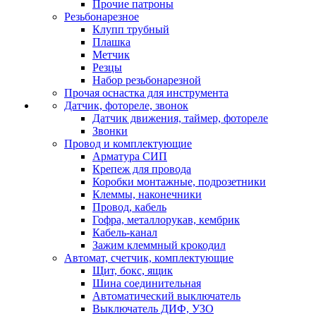
Прочие патроны
Резьбонарезное
Клупп трубный
Плашка
Метчик
Резцы
Набор резьбонарезной
Прочая оснастка для инструмента
Датчик, фотореле, звонок
Датчик движения, таймер, фотореле
Звонки
Провод и комплектующие
Арматура СИП
Крепеж для провода
Коробки монтажные, подрозетники
Клеммы, наконечники
Провод, кабель
Гофра, металлорукав, кембрик
Кабель-канал
Зажим клеммный крокодил
Автомат, счетчик, комплектующие
Щит, бокс, ящик
Шина соединительная
Автоматический выключатель
Выключатель ДИФ, УЗО