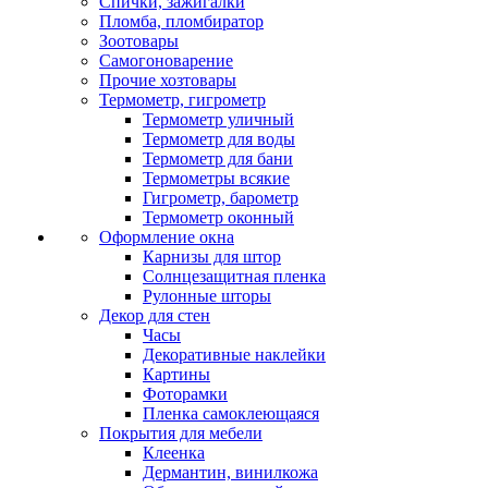
Спички, зажигалки
Пломба, пломбиратор
Зоотовары
Самогоноварение
Прочие хозтовары
Термометр, гигрометр
Термометр уличный
Термометр для воды
Термометр для бани
Термометры всякие
Гигрометр, барометр
Термометр оконный
Оформление окна
Карнизы для штор
Солнцезащитная пленка
Рулонные шторы
Декор для стен
Часы
Декоративные наклейки
Картины
Фоторамки
Пленка самоклеющаяся
Покрытия для мебели
Клеенка
Дермантин, винилкожа