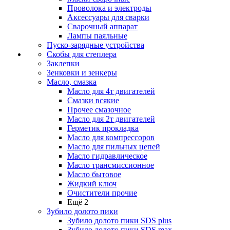
Проволока и электроды
Аксессуары для сварки
Сварочный аппарат
Лампы паяльные
Пуско-зарядные устройства
Скобы для степлера
Заклепки
Зенковки и зенкеры
Масло, смазка
Масло для 4т двигателей
Смазки всякие
Прочее смазочное
Масло для 2т двигателей
Герметик прокладка
Масло для компрессоров
Масло для пильных цепей
Масло гидравлическое
Масло трансмиссионное
Масло бытовое
Жидкий ключ
Очистители прочие
Ещё 2
Зубило долото пики
Зубило долото пики SDS plus
Зубило долото пики SDS max