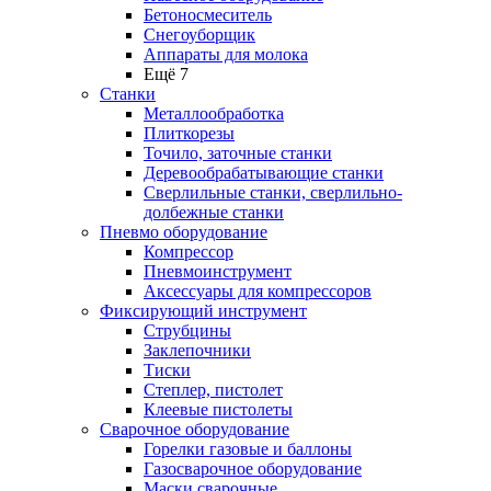
Бетоносмеситель
Снегоуборщик
Аппараты для молока
Ещё 7
Станки
Металлообработка
Плиткорезы
Точило, заточные станки
Деревообрабатывающие станки
Сверлильные станки, сверлильно-
долбежные станки
Пневмо оборудование
Компрессор
Пневмоинструмент
Аксессуары для компрессоров
Фиксирующий инструмент
Струбцины
Заклепочники
Тиски
Степлер, пистолет
Клеевые пистолеты
Сварочное оборудование
Горелки газовые и баллоны
Газосварочное оборудование
Маски сварочные