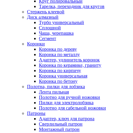
Круг полировальный
Тарелка, переходник для кругов
Стержень клеевой
Диск алмазный
Турбо универсальный
Сплошной
Чаша, черепашка
Сегмент
Коронки
Коронка по дереву
Коронка по металлу
Адаптер, удлинитель коронок
Коронка по керамике, граниту
Коронка по кирпичу
Коронка универсальная
Коронка по бетону
Полотна, пилки для лобзика
Лента пильная
Полотно для ручной ножовки
Пилки для электролобзика
Полотно для сабельной ножовки
Патроны
Адаптер, ключ для патрона
Сверлильный патрон
Монтажный патрон