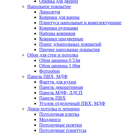
Обивка для дверей
Напольное покрытие
Линолеум
Коврики для ванны
Плинтуса напольные и комплектующие
Коврики рулонами
Наборы ковриков
Коврики придверные
Порог д/напольных покрытий
Прочие напольные покрытия
Обои для стен и потолка
Обои ширина 0,53м
Обои ширина 1,06м
Фотообои
Панель ПВХ, МДФ
Фартук для кухни
Панель декоративная
Панель МДФ, ЛДСП
Панель ПВХ
Уголок отделочный ПВХ, МДФ
Декор потолка и лепнина
Потолочная плитка
Молдинги
Потолочные розетки
Потолочные плинтусы