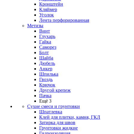
Кронштейн
Кляймер
Уголок
Лента перфорированная
Метизы
Винт
Глухарь
Гайка
Саморез
Болт
Шайба
Дюбель
Анкер
Шпилька
Гвоздь
Крючок
Другой крепеж
Пачка
Ещё 3
Сухие смеси и грунтовки
Шпатлевка
Клей для плитки, камня, ГКЛ
Затирка для швов
Грунтовки жидкие
Гидроизоляция