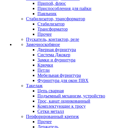
Припой, флюс
Приспособления для пайки
Паяльник
Стабилизатор, трансформатор
Стабилизатор
Трансформатор
Прочее
Пускатель, контактор, реле
Замочноскобяное
Дверная фурнитура
Система Джокер
Замки и фурнитура
Крючки
Петли
Мебельная фурнитура
Фурнитура для окон ПВХ
Такелаж
Цепь сварная
Подъемный механизм, устройство
Трос, канат оцинкованный
Комплектующие к тросу
Сетки металл
Перфорированный крепеж
Прочее
Держатель