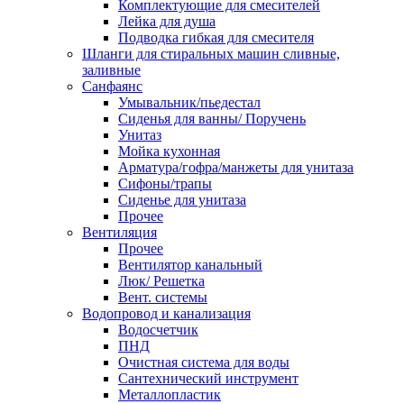
Комплектующие для смесителей
Лейка для душа
Подводка гибкая для смесителя
Шланги для стиральных машин сливные,
заливные
Санфаянс
Умывальник/пьедестал
Сиденья для ванны/ Поручень
Унитаз
Мойка кухонная
Арматура/гофра/манжеты для унитаза
Сифоны/трапы
Сиденье для унитаза
Прочее
Вентиляция
Прочее
Вентилятор канальный
Люк/ Решетка
Вент. системы
Водопровод и канализация
Водосчетчик
ПНД
Очистная система для воды
Сантехнический инструмент
Металлопластик