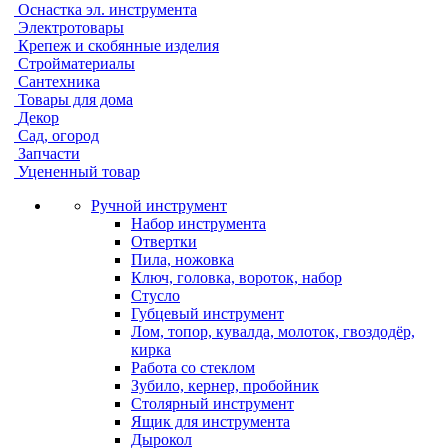
Оснастка эл. инструмента
Электротовары
Крепеж и скобянные изделия
Стройматериалы
Сантехника
Товары для дома
Декор
Сад, огород
Запчасти
Уцененный товар
Ручной инструмент
Набор инструмента
Отвертки
Пила, ножовка
Ключ, головка, вороток, набор
Стусло
Губцевый инструмент
Лом, топор, кувалда, молоток, гвоздодёр,
кирка
Работа со стеклом
Зубило, кернер, пробойник
Столярный инструмент
Ящик для инструмента
Дырокол