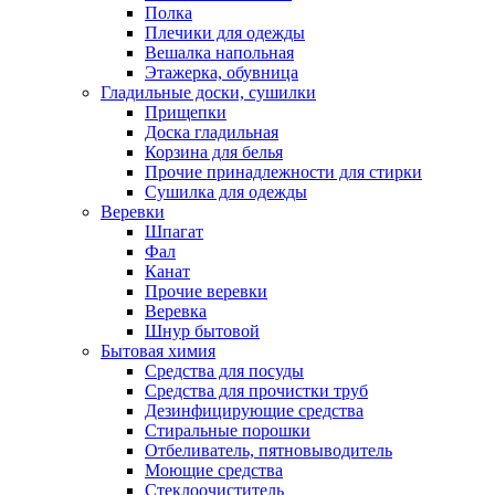
Полка
Плечики для одежды
Вешалка напольная
Этажерка, обувница
Гладильные доски, сушилки
Прищепки
Доска гладильная
Корзина для белья
Прочие принадлежности для стирки
Сушилка для одежды
Веревки
Шпагат
Фал
Канат
Прочие веревки
Веревка
Шнур бытовой
Бытовая химия
Средства для посуды
Средства для прочистки труб
Дезинфицирующие средства
Стиральные порошки
Отбеливатель, пятновыводитель
Моющие средства
Стеклоочиститель