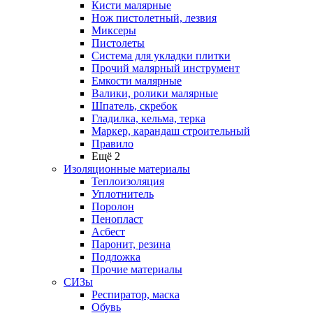
Кисти малярные
Нож пистолетный, лезвия
Миксеры
Пистолеты
Система для укладки плитки
Прочий малярный инструмент
Емкости малярные
Валики, ролики малярные
Шпатель, скребок
Гладилка, кельма, терка
Маркер, карандаш строительный
Правило
Ещё 2
Изоляционные материалы
Теплоизоляция
Уплотнитель
Поролон
Пенопласт
Асбест
Паронит, резина
Подложка
Прочие материалы
СИЗы
Респиратор, маска
Обувь