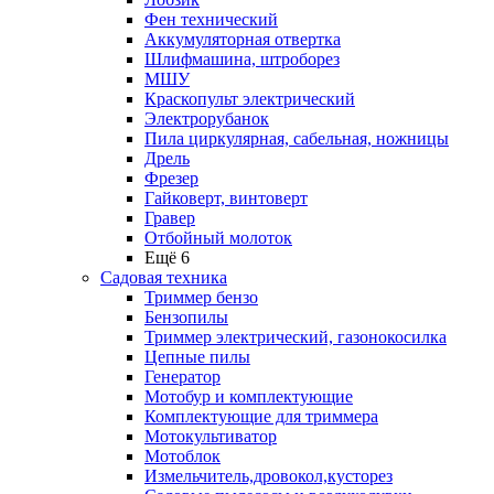
Фен технический
Аккумуляторная отвертка
Шлифмашина, штроборез
МШУ
Краскопульт электрический
Электрорубанок
Пила циркулярная, сабельная, ножницы
Дрель
Фрезер
Гайковерт, винтоверт
Гравер
Отбойный молоток
Ещё 6
Садовая техника
Триммер бензо
Бензопилы
Триммер электрический, газонокосилка
Цепные пилы
Генератор
Мотобур и комплектующие
Комплектующие для триммера
Мотокультиватор
Мотоблок
Измельчитель,дровокол,кусторез