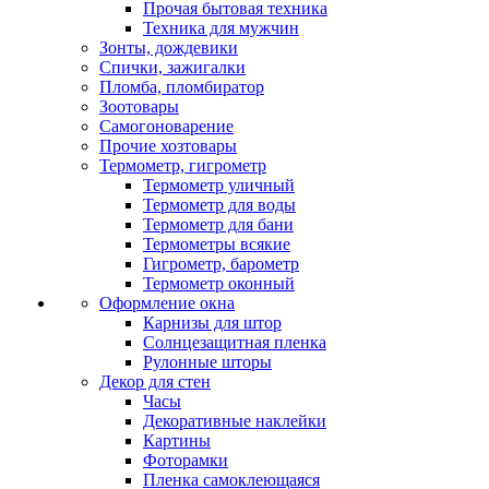
Прочая бытовая техника
Техника для мужчин
Зонты, дождевики
Спички, зажигалки
Пломба, пломбиратор
Зоотовары
Самогоноварение
Прочие хозтовары
Термометр, гигрометр
Термометр уличный
Термометр для воды
Термометр для бани
Термометры всякие
Гигрометр, барометр
Термометр оконный
Оформление окна
Карнизы для штор
Солнцезащитная пленка
Рулонные шторы
Декор для стен
Часы
Декоративные наклейки
Картины
Фоторамки
Пленка самоклеющаяся