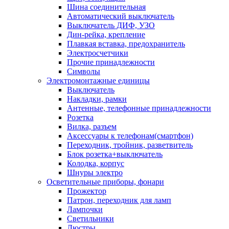
Шина соединительная
Автоматический выключатель
Выключатель ДИФ, УЗО
Дин-рейка, крепление
Плавкая вставка, предохранитель
Электросчетчики
Прочие принадлежности
Символы
Электромонтажные единицы
Выключатель
Накладки, рамки
Антенные, телефонные принадлежности
Розетка
Вилка, разъем
Аксессуары к телефонам(смартфон)
Переходник, тройник, разветвитель
Блок розетка+выключатель
Колодка, корпус
Шнуры электро
Осветительные приборы, фонари
Прожектор
Патрон, переходник для ламп
Лампочки
Светильники
Люстры