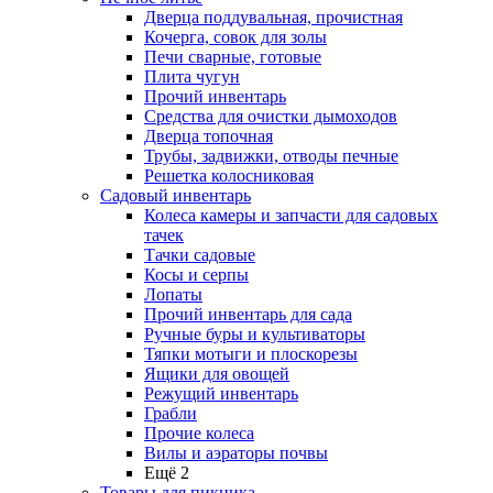
Дверца поддувальная, прочистная
Кочерга, совок для золы
Печи сварные, готовые
Плита чугун
Прочий инвентарь
Средства для очистки дымоходов
Дверца топочная
Трубы, задвижки, отводы печные
Решетка колосниковая
Садовый инвентарь
Колеса камеры и запчасти для садовых
тачек
Тачки садовые
Косы и серпы
Лопаты
Прочий инвентарь для сада
Ручные буры и культиваторы
Тяпки мотыги и плоскорезы
Ящики для овощей
Режущий инвентарь
Грабли
Прочие колеса
Вилы и аэраторы почвы
Ещё 2
Товары для пикника