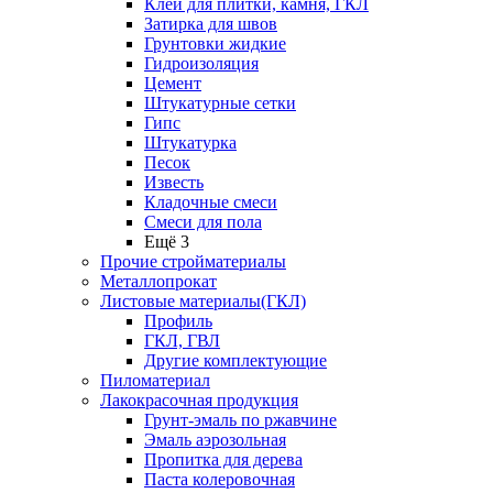
Клей для плитки, камня, ГКЛ
Затирка для швов
Грунтовки жидкие
Гидроизоляция
Цемент
Штукатурные сетки
Гипс
Штукатурка
Песок
Известь
Кладочные смеси
Смеси для пола
Ещё 3
Прочие стройматериалы
Металлопрокат
Листовые материалы(ГКЛ)
Профиль
ГКЛ, ГВЛ
Другие комплектующие
Пиломатериал
Лакокрасочная продукция
Грунт-эмаль по ржавчине
Эмаль аэрозольная
Пропитка для дерева
Паста колеровочная