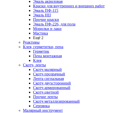
Эмаль акриловая
Краски для внутренних и внешних работ
Эмаль ПФ-115
Эмаль НЦ
Прочие краски
Эмаль ПФ-226, для пола
Морилки и лаки
Мастика
Ещё 2
Реактивы
Клея, герметитки, пена
Герметик
Пена монтажная
Клея
Скотч, ленты
Скотч малярный
Скотч прозрачный
Лента сигнальная
Скотч двухсторонний
Скотч армированный
Скотч цветной
Прочие ленты
Скотч металлизированный
Серпянка
Малярный инструмент