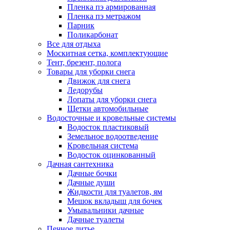
Пленка пэ армированная
Пленка пэ метражом
Парник
Поликарбонат
Все для отдыха
Москитная сетка, комплектующие
Тент, брезент, полога
Товары для уборки снега
Движок для снега
Ледорубы
Лопаты для уборки снега
Щетки автомобильные
Водосточные и кровельные системы
Водосток пластиковый
Земельное водоотведение
Кровельная система
Водосток оцинкованный
Дачная сантехника
Дачные бочки
Дачные души
Жидкости для туалетов, ям
Мешок вкладыш для бочек
Умывальники дачные
Дачные туалеты
Печное литье