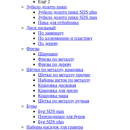
Ещё 2
Зубило долото пики
Зубило долото пики SDS plus
Зубило долото пики SDS max
Пика для отбойника
Диск пильный
По ламинату
По аллюминию и пластику
По дереву
Фрезы
Шарошки
Фрезы по металлу
Фрезы по дереву
Щетки по металлу, крацовка
Щетки по металлу прочие
Наборы щеток по металлу
Крацовка дисковая
Крацовка для дрели
Крацовка чаша
Щетка по металлу ручная
Буры
Бур SDS max
Переходники для буров
Бур SDS plus
Наборы насадок для гравера