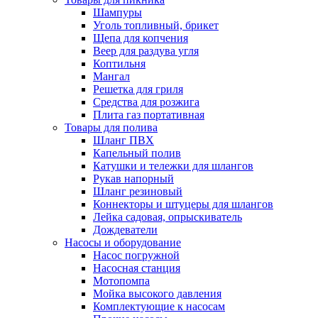
Шампуры
Уголь топливный, брикет
Щепа для копчения
Веер для раздува угля
Коптильня
Мангал
Решетка для гриля
Средства для розжига
Плита газ портативная
Товары для полива
Шланг ПВХ
Капельный полив
Катушки и тележки для шлангов
Рукав напорный
Шланг резиновый
Коннекторы и штуцеры для шлангов
Лейка садовая, опрыскиватель
Дождеватели
Насосы и оборудование
Насос погружной
Насосная станция
Мотопомпа
Мойка высокого давления
Комплектующие к насосам