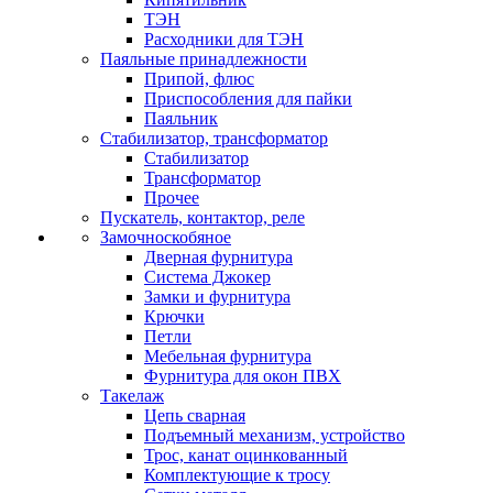
ТЭН
Расходники для ТЭН
Паяльные принадлежности
Припой, флюс
Приспособления для пайки
Паяльник
Стабилизатор, трансформатор
Стабилизатор
Трансформатор
Прочее
Пускатель, контактор, реле
Замочноскобяное
Дверная фурнитура
Система Джокер
Замки и фурнитура
Крючки
Петли
Мебельная фурнитура
Фурнитура для окон ПВХ
Такелаж
Цепь сварная
Подъемный механизм, устройство
Трос, канат оцинкованный
Комплектующие к тросу