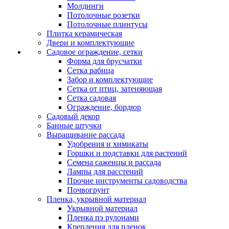
Молдинги
Потолочные розетки
Потолочные плинтусы
Плитка керамическая
Двери и комплектующие
Садовое ограждение, сетки
Форма для брусчатки
Сетка рабица
Забор и комплектующие
Сетка от птиц, затеняющая
Сетка садовая
Ограждение, бордюр
Садовый декор
Банные штучки
Выращивание рассада
Удобрения и химикаты
Горшки и подставки для растений
Семена саженцы и рассада
Лампы для расстений
Прочие инструменты садоводства
Почвогрунт
Пленка, укрывной материал
Укрывной материал
Пленка пэ рулонами
Крепления для пленок