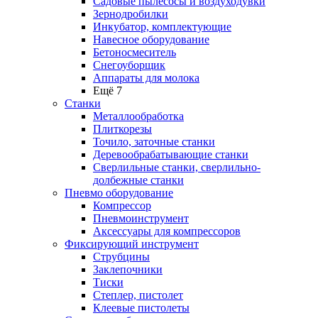
Садовые пылесосы и воздуходувки
Зернодробилки
Инкубатор, комплектующие
Навесное оборудование
Бетоносмеситель
Снегоуборщик
Аппараты для молока
Ещё 7
Станки
Металлообработка
Плиткорезы
Точило, заточные станки
Деревообрабатывающие станки
Сверлильные станки, сверлильно-
долбежные станки
Пневмо оборудование
Компрессор
Пневмоинструмент
Аксессуары для компрессоров
Фиксирующий инструмент
Струбцины
Заклепочники
Тиски
Степлер, пистолет
Клеевые пистолеты