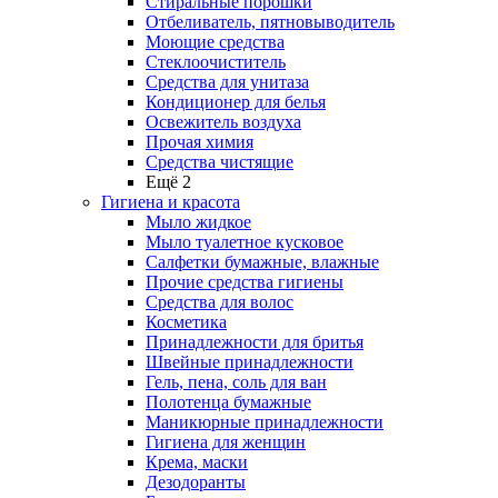
Стиральные порошки
Отбеливатель, пятновыводитель
Моющие средства
Стеклоочиститель
Средства для унитаза
Кондиционер для белья
Освежитель воздуха
Прочая химия
Средства чистящие
Ещё 2
Гигиена и красота
Мыло жидкое
Мыло туалетное кусковое
Салфетки бумажные, влажные
Прочие средства гигиены
Средства для волос
Косметика
Принадлежности для бритья
Швейные принадлежности
Гель, пена, соль для ван
Полотенца бумажные
Маникюрные принадлежности
Гигиена для женщин
Крема, маски
Дезодоранты