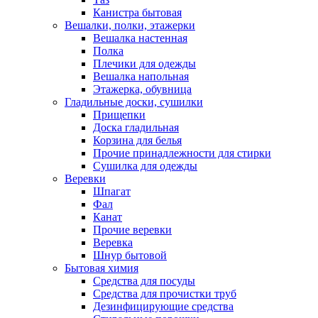
Канистра бытовая
Вешалки, полки, этажерки
Вешалка настенная
Полка
Плечики для одежды
Вешалка напольная
Этажерка, обувница
Гладильные доски, сушилки
Прищепки
Доска гладильная
Корзина для белья
Прочие принадлежности для стирки
Сушилка для одежды
Веревки
Шпагат
Фал
Канат
Прочие веревки
Веревка
Шнур бытовой
Бытовая химия
Средства для посуды
Средства для прочистки труб
Дезинфицирующие средства