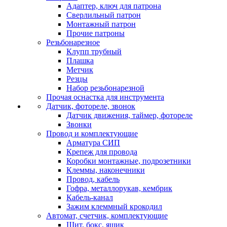
Адаптер, ключ для патрона
Сверлильный патрон
Монтажный патрон
Прочие патроны
Резьбонарезное
Клупп трубный
Плашка
Метчик
Резцы
Набор резьбонарезной
Прочая оснастка для инструмента
Датчик, фотореле, звонок
Датчик движения, таймер, фотореле
Звонки
Провод и комплектующие
Арматура СИП
Крепеж для провода
Коробки монтажные, подрозетники
Клеммы, наконечники
Провод, кабель
Гофра, металлорукав, кембрик
Кабель-канал
Зажим клеммный крокодил
Автомат, счетчик, комплектующие
Щит, бокс, ящик