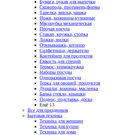
Бумага, рукав для выпечки
Сковорода, противень,форма
Тарелка, миска, чашка
Ножи, ножницы кухонные
Мясорубка механическая
Прочая посуда
Стакан, кружка, стопка
Ложки, вилки
Открывашки, штопор
Салфетница, держатели
Контейнер для продуктов
Емкость для специй
Термос, термокружка
Наборы посуды
Одноразовая посуда
Терка для овощей, продуктов
Дуршлаг, воронка, масленка
Банка стекло, крышки
Поднос, подставка, доска
Ещё 13
Все для праздников
Бытовая техника
Техника для женщин
Техника для кухни
Техника для дома