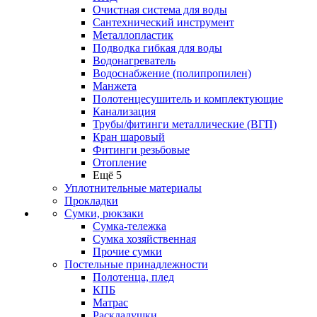
Очистная система для воды
Сантехнический инструмент
Металлопластик
Подводка гибкая для воды
Водонагреватель
Водоснабжение (полипропилен)
Манжета
Полотенцесушитель и комплектующие
Канализация
Трубы/фитинги металлические (ВГП)
Кран шаровый
Фитинги резьбовые
Отопление
Ещё 5
Уплотнительные материалы
Прокладки
Сумки, рюкзаки
Сумка-тележка
Сумка хозяйственная
Прочие сумки
Постельные принадлежности
Полотенца, плед
КПБ
Матрас
Раскладушки