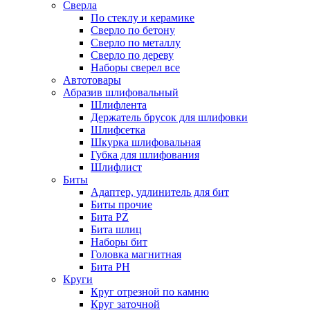
Сверла
По стеклу и керамике
Сверло по бетону
Сверло по металлу
Сверло по дереву
Наборы сверел все
Автотовары
Абразив шлифовальный
Шлифлента
Держатель брусок для шлифовки
Шлифсетка
Шкурка шлифовальная
Губка для шлифования
Шлифлист
Биты
Адаптер, удлинитель для бит
Биты прочие
Бита PZ
Бита шлиц
Наборы бит
Головка магнитная
Бита PH
Круги
Круг отрезной по камню
Круг заточной