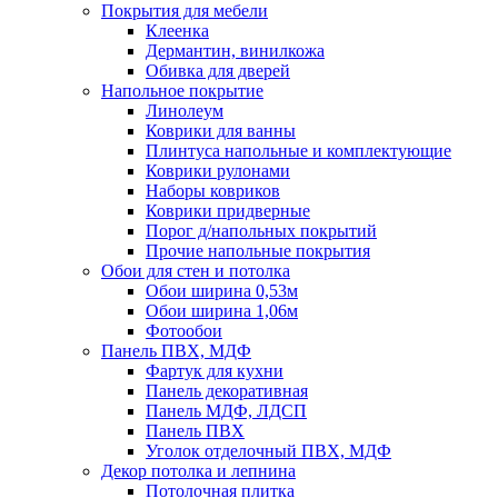
Покрытия для мебели
Клеенка
Дермантин, винилкожа
Обивка для дверей
Напольное покрытие
Линолеум
Коврики для ванны
Плинтуса напольные и комплектующие
Коврики рулонами
Наборы ковриков
Коврики придверные
Порог д/напольных покрытий
Прочие напольные покрытия
Обои для стен и потолка
Обои ширина 0,53м
Обои ширина 1,06м
Фотообои
Панель ПВХ, МДФ
Фартук для кухни
Панель декоративная
Панель МДФ, ЛДСП
Панель ПВХ
Уголок отделочный ПВХ, МДФ
Декор потолка и лепнина
Потолочная плитка