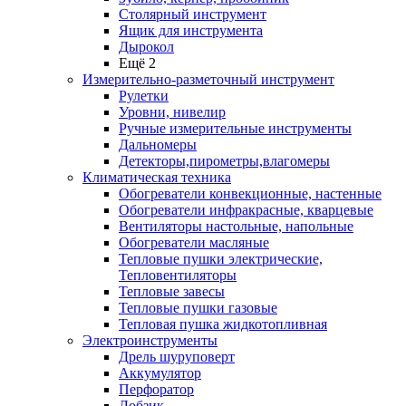
Столярный инструмент
Ящик для инструмента
Дырокол
Ещё 2
Измерительно-разметочный инструмент
Рулетки
Уровни, нивелир
Ручные измерительные инструменты
Дальномеры
Детекторы,пирометры,влагомеры
Климатическая техника
Обогреватели конвекционные, настенные
Обогреватели инфракрасные, кварцевые
Вентиляторы настольные, напольные
Обогреватели масляные
Тепловые пушки электрические,
Тепловентиляторы
Тепловые завесы
Тепловые пушки газовые
Тепловая пушка жидкотопливная
Электроинструменты
Дрель шуруповерт
Аккумулятор
Перфоратор
Лобзик