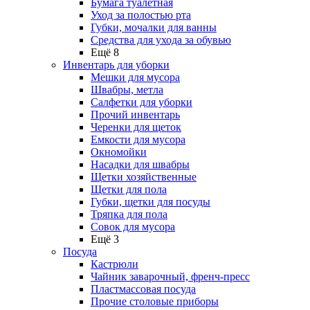
Бумага туалетная
Уход за полостью рта
Губки, мочалки для ванны
Средства для ухода за обувью
Ещё 8
Инвентарь для уборки
Мешки для мусора
Швабры, метла
Салфетки для уборки
Прочий инвентарь
Черенки для щеток
Емкости для мусора
Окномойки
Насадки для швабры
Щетки хозяйственные
Щетки для пола
Губки, щетки для посуды
Тряпка для пола
Совок для мусора
Ещё 3
Посуда
Кастрюли
Чайник заварочный, френч-пресс
Пластмассовая посуда
Прочие столовые приборы