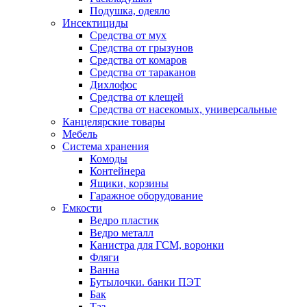
Подушка, одеяло
Инсектициды
Средства от мух
Средства от грызунов
Средства от комаров
Средства от тараканов
Дихлофос
Средства от клещей
Средства от насекомых, универсальные
Канцелярские товары
Мебель
Система хранения
Комоды
Контейнера
Ящики, корзины
Гаражное оборудование
Емкости
Ведро пластик
Ведро металл
Канистра для ГСМ, воронки
Фляги
Ванна
Бутылочки. банки ПЭТ
Бак
Таз