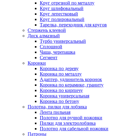
Круг отрезной по металлу
Круг шлифовальный
Круг лепестковый
Круг полировальный
Тарелка, переходник для кругов
Стержень клеевой
Диск алмазный
Турбо универсальный
Сплошной
Чаша, черепашка
Сегмент
Коронки
Коронка по дереву
Коронка по металлу
Адаптер, удлинитель коронок
Коронка по керамике, граниту
Коронка по кирпичу
Коронка универсальная
Коронка по бетону
Полотна, пилки для лобзика
Лента пильная
Полотно для ручной ножовки
Пилки для электролобзика
Полотно для сабельной ножовки
Патроны