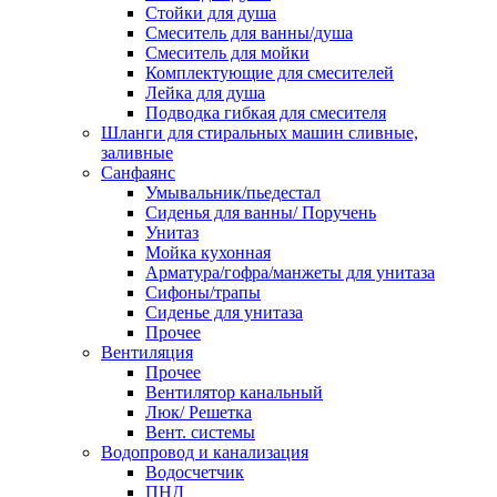
Стойки для душа
Смеситель для ванны/душа
Смеситель для мойки
Комплектующие для смесителей
Лейка для душа
Подводка гибкая для смесителя
Шланги для стиральных машин сливные,
заливные
Санфаянс
Умывальник/пьедестал
Сиденья для ванны/ Поручень
Унитаз
Мойка кухонная
Арматура/гофра/манжеты для унитаза
Сифоны/трапы
Сиденье для унитаза
Прочее
Вентиляция
Прочее
Вентилятор канальный
Люк/ Решетка
Вент. системы
Водопровод и канализация
Водосчетчик
ПНД