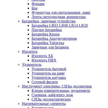
Фонари
Бра
Фурнитура для светильников, ламп
Лента светодиодная, коннектора
Батарейки, зарядные устройства
Батарейка LR03 LR06 LR14 LR20
Прочие батарейки
Батарейка Крона
Батарейка Аккумуляторная
Батарейка Таблетка
Зарядные для батареек
Изолента
Изолента ХБ
Изолента ПВХ
Удлинитель
Удлинитель бытовой
Удлинитель на раме
Удлинитель катушка
Сетевой фильтр
Инструмент электрика, СИЗы диэлектрик
Клещи измерительные, мультиметр
Съемник, кабелерез, нож
СИЗы диэлектрические
Нагревательные элементы
Кипятильник