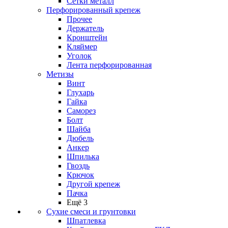
Сетки металл
Перфорированный крепеж
Прочее
Держатель
Кронштейн
Кляймер
Уголок
Лента перфорированная
Метизы
Винт
Глухарь
Гайка
Саморез
Болт
Шайба
Дюбель
Анкер
Шпилька
Гвоздь
Крючок
Другой крепеж
Пачка
Ещё 3
Сухие смеси и грунтовки
Шпатлевка