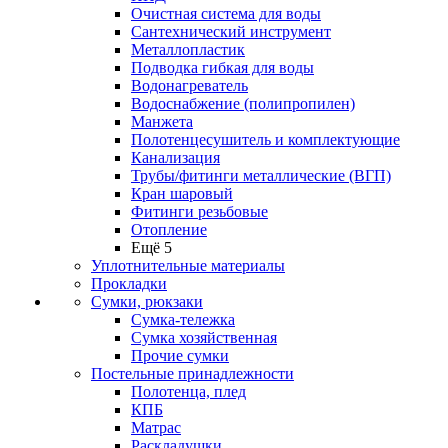
Очистная система для воды
Сантехнический инструмент
Металлопластик
Подводка гибкая для воды
Водонагреватель
Водоснабжение (полипропилен)
Манжета
Полотенцесушитель и комплектующие
Канализация
Трубы/фитинги металлические (ВГП)
Кран шаровый
Фитинги резьбовые
Отопление
Ещё 5
Уплотнительные материалы
Прокладки
Сумки, рюкзаки
Сумка-тележка
Сумка хозяйственная
Прочие сумки
Постельные принадлежности
Полотенца, плед
КПБ
Матрас
Раскладушки