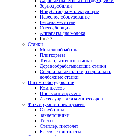
Садовые пылесосы и воздуходувки
Зернодробилки
Инкубатор, комплектующие
Навесное оборудование
Бетоносмеситель
Снегоуборщик
Аппараты для молока
Ещё 7
Станки
Металлообработка
Плиткорезы
Точило, заточные станки
Деревообрабатывающие станки
Сверлильные станки, сверлильно-
долбежные станки
Пневмо оборудование
Компрессор
Пневмоинструмент
Аксессуары для компрессоров
Фиксирующий инструмент
Струбцины
Заклепочники
Тиски
Степлер, пистолет
Клеевые пистолеты