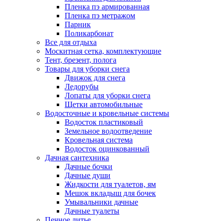
Пленка пэ армированная
Пленка пэ метражом
Парник
Поликарбонат
Все для отдыха
Москитная сетка, комплектующие
Тент, брезент, полога
Товары для уборки снега
Движок для снега
Ледорубы
Лопаты для уборки снега
Щетки автомобильные
Водосточные и кровельные системы
Водосток пластиковый
Земельное водоотведение
Кровельная система
Водосток оцинкованный
Дачная сантехника
Дачные бочки
Дачные души
Жидкости для туалетов, ям
Мешок вкладыш для бочек
Умывальники дачные
Дачные туалеты
Печное литье