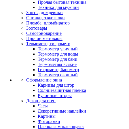
Прочая бытовая техника
Техника для мужчин
Зонты, дождевики
Спички, зажигалки
Пломба, пломбиратор
Зоотовары
Самогоноварение
Прочие хозтовары
Термометр, гигрометр
Термометр уличный
Термометр для воды
Термометр для бани
Термометры всякие
Гигрометр, барометр
Термометр оконный
Оформление окна
Карнизы для штор
Солнцезащитная пленка
Рулонные шторы
Декор для стен
Часы
Декоративные наклейки
Картины
Фоторамки
Пленка самоклеющаяся