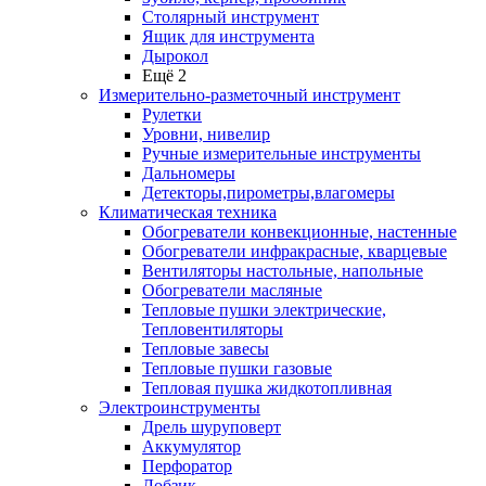
Столярный инструмент
Ящик для инструмента
Дырокол
Ещё 2
Измерительно-разметочный инструмент
Рулетки
Уровни, нивелир
Ручные измерительные инструменты
Дальномеры
Детекторы,пирометры,влагомеры
Климатическая техника
Обогреватели конвекционные, настенные
Обогреватели инфракрасные, кварцевые
Вентиляторы настольные, напольные
Обогреватели масляные
Тепловые пушки электрические,
Тепловентиляторы
Тепловые завесы
Тепловые пушки газовые
Тепловая пушка жидкотопливная
Электроинструменты
Дрель шуруповерт
Аккумулятор
Перфоратор
Лобзик