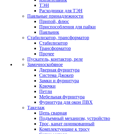
ТЭН
Расходники для ТЭН
Паяльные принадлежности
Припой, флюс
Приспособления для пайки
Паяльник
Стабилизатор, трансформатор
Стабилизатор
Трансформатор
Прочее
Пускатель, контактор, реле
Замочноскобяное
Дверная фурнитура
Система Джокер
Замки и фурнитура
Крючки
Петли
Мебельная фурнитура
Фурнитура для окон ПВХ
Такелаж
Цепь сварная
Подъемный механизм, устройство
Трос, канат оцинкованный
Комплектующие к тросу