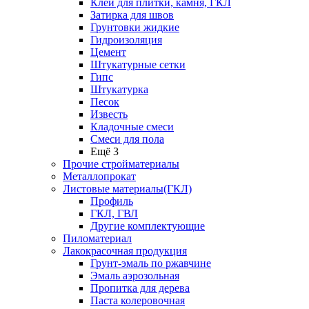
Клей для плитки, камня, ГКЛ
Затирка для швов
Грунтовки жидкие
Гидроизоляция
Цемент
Штукатурные сетки
Гипс
Штукатурка
Песок
Известь
Кладочные смеси
Смеси для пола
Ещё 3
Прочие стройматериалы
Металлопрокат
Листовые материалы(ГКЛ)
Профиль
ГКЛ, ГВЛ
Другие комплектующие
Пиломатериал
Лакокрасочная продукция
Грунт-эмаль по ржавчине
Эмаль аэрозольная
Пропитка для дерева
Паста колеровочная