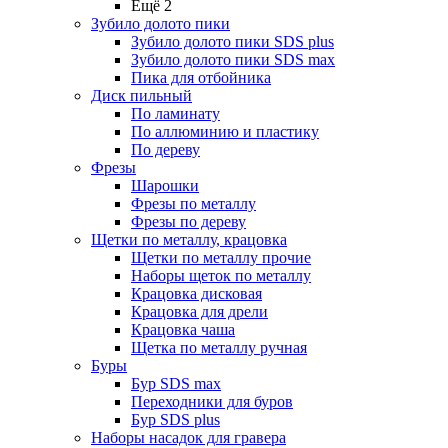
Ещё 2
Зубило долото пики
Зубило долото пики SDS plus
Зубило долото пики SDS max
Пика для отбойника
Диск пильный
По ламинату
По аллюминию и пластику
По дереву
Фрезы
Шарошки
Фрезы по металлу
Фрезы по дереву
Щетки по металлу, крацовка
Щетки по металлу прочие
Наборы щеток по металлу
Крацовка дисковая
Крацовка для дрели
Крацовка чаша
Щетка по металлу ручная
Буры
Бур SDS max
Переходники для буров
Бур SDS plus
Наборы насадок для гравера