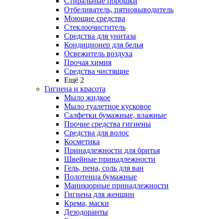
Стиральные порошки
Отбеливатель, пятновыводитель
Моющие средства
Стеклоочиститель
Средства для унитаза
Кондиционер для белья
Освежитель воздуха
Прочая химия
Средства чистящие
Ещё 2
Гигиена и красота
Мыло жидкое
Мыло туалетное кусковое
Салфетки бумажные, влажные
Прочие средства гигиены
Средства для волос
Косметика
Принадлежности для бритья
Швейные принадлежности
Гель, пена, соль для ван
Полотенца бумажные
Маникюрные принадлежности
Гигиена для женщин
Крема, маски
Дезодоранты