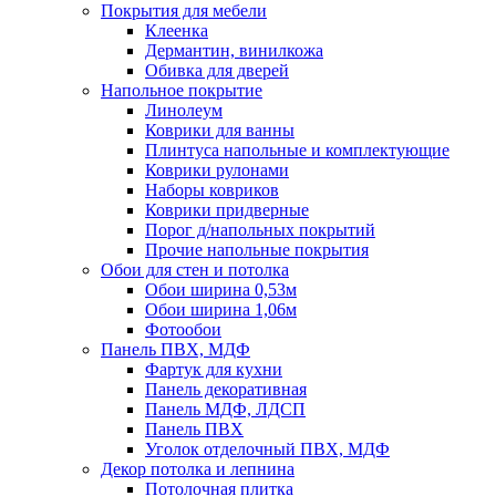
Покрытия для мебели
Клеенка
Дермантин, винилкожа
Обивка для дверей
Напольное покрытие
Линолеум
Коврики для ванны
Плинтуса напольные и комплектующие
Коврики рулонами
Наборы ковриков
Коврики придверные
Порог д/напольных покрытий
Прочие напольные покрытия
Обои для стен и потолка
Обои ширина 0,53м
Обои ширина 1,06м
Фотообои
Панель ПВХ, МДФ
Фартук для кухни
Панель декоративная
Панель МДФ, ЛДСП
Панель ПВХ
Уголок отделочный ПВХ, МДФ
Декор потолка и лепнина
Потолочная плитка