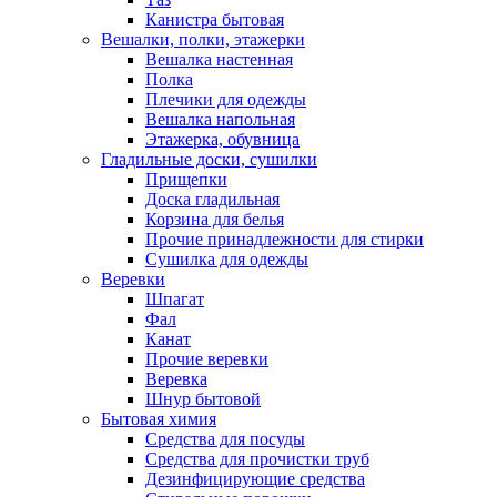
Канистра бытовая
Вешалки, полки, этажерки
Вешалка настенная
Полка
Плечики для одежды
Вешалка напольная
Этажерка, обувница
Гладильные доски, сушилки
Прищепки
Доска гладильная
Корзина для белья
Прочие принадлежности для стирки
Сушилка для одежды
Веревки
Шпагат
Фал
Канат
Прочие веревки
Веревка
Шнур бытовой
Бытовая химия
Средства для посуды
Средства для прочистки труб
Дезинфицирующие средства