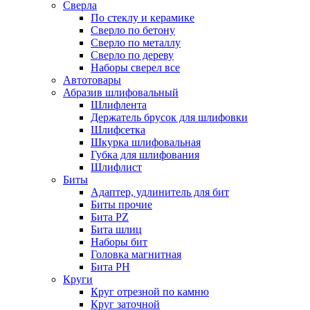
Сверла
По стеклу и керамике
Сверло по бетону
Сверло по металлу
Сверло по дереву
Наборы сверел все
Автотовары
Абразив шлифовальный
Шлифлента
Держатель брусок для шлифовки
Шлифсетка
Шкурка шлифовальная
Губка для шлифования
Шлифлист
Биты
Адаптер, удлинитель для бит
Биты прочие
Бита PZ
Бита шлиц
Наборы бит
Головка магнитная
Бита PH
Круги
Круг отрезной по камню
Круг заточной