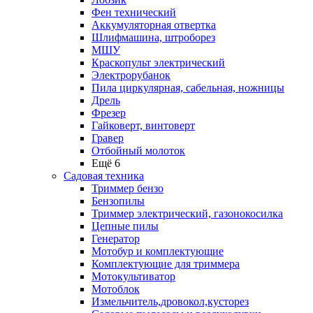
Фен технический
Аккумуляторная отвертка
Шлифмашина, штроборез
МШУ
Краскопульт электрический
Электрорубанок
Пила циркулярная, сабельная, ножницы
Дрель
Фрезер
Гайковерт, винтоверт
Гравер
Отбойный молоток
Ещё 6
Садовая техника
Триммер бензо
Бензопилы
Триммер электрический, газонокосилка
Цепные пилы
Генератор
Мотобур и комплектующие
Комплектующие для триммера
Мотокультиватор
Мотоблок
Измельчитель,дровокол,кусторез