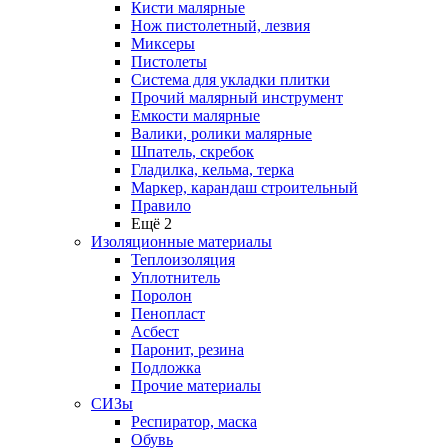
Кисти малярные
Нож пистолетный, лезвия
Миксеры
Пистолеты
Система для укладки плитки
Прочий малярный инструмент
Емкости малярные
Валики, ролики малярные
Шпатель, скребок
Гладилка, кельма, терка
Маркер, карандаш строительный
Правило
Ещё 2
Изоляционные материалы
Теплоизоляция
Уплотнитель
Поролон
Пенопласт
Асбест
Паронит, резина
Подложка
Прочие материалы
СИЗы
Респиратор, маска
Обувь