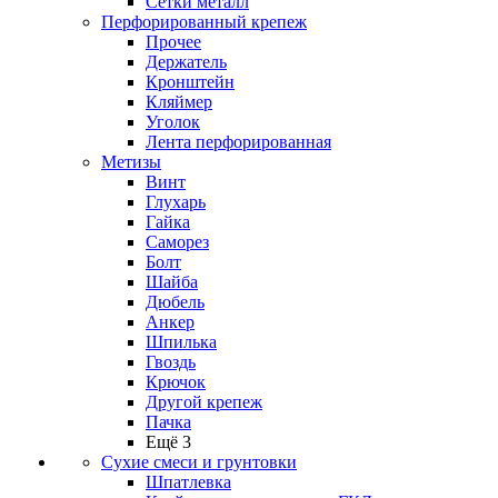
Сетки металл
Перфорированный крепеж
Прочее
Держатель
Кронштейн
Кляймер
Уголок
Лента перфорированная
Метизы
Винт
Глухарь
Гайка
Саморез
Болт
Шайба
Дюбель
Анкер
Шпилька
Гвоздь
Крючок
Другой крепеж
Пачка
Ещё 3
Сухие смеси и грунтовки
Шпатлевка