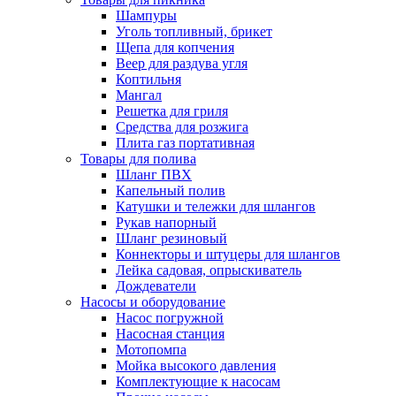
Шампуры
Уголь топливный, брикет
Щепа для копчения
Веер для раздува угля
Коптильня
Мангал
Решетка для гриля
Средства для розжига
Плита газ портативная
Товары для полива
Шланг ПВХ
Капельный полив
Катушки и тележки для шлангов
Рукав напорный
Шланг резиновый
Коннекторы и штуцеры для шлангов
Лейка садовая, опрыскиватель
Дождеватели
Насосы и оборудование
Насос погружной
Насосная станция
Мотопомпа
Мойка высокого давления
Комплектующие к насосам