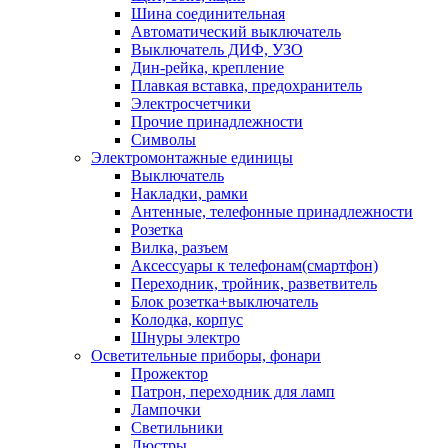
Шина соединительная
Автоматический выключатель
Выключатель ДИФ, УЗО
Дин-рейка, крепление
Плавкая вставка, предохранитель
Электросчетчики
Прочие принадлежности
Символы
Электромонтажные единицы
Выключатель
Накладки, рамки
Антенные, телефонные принадлежности
Розетка
Вилка, разъем
Аксессуары к телефонам(смартфон)
Переходник, тройник, разветвитель
Блок розетка+выключатель
Колодка, корпус
Шнуры электро
Осветительные приборы, фонари
Прожектор
Патрон, переходник для ламп
Лампочки
Светильники
Люстры