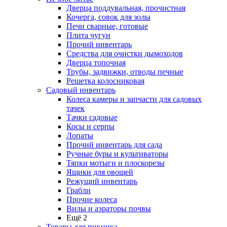
Дверца поддувальная, прочистная
Кочерга, совок для золы
Печи сварные, готовые
Плита чугун
Прочий инвентарь
Средства для очистки дымоходов
Дверца топочная
Трубы, задвижки, отводы печные
Решетка колосниковая
Садовый инвентарь
Колеса камеры и запчасти для садовых
тачек
Тачки садовые
Косы и серпы
Лопаты
Прочий инвентарь для сада
Ручные буры и культиваторы
Тяпки мотыги и плоскорезы
Ящики для овощей
Режущий инвентарь
Грабли
Прочие колеса
Вилы и аэраторы почвы
Ещё 2
Товары для пикника