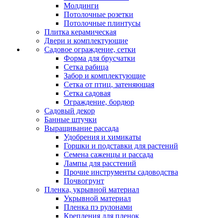
Молдинги
Потолочные розетки
Потолочные плинтусы
Плитка керамическая
Двери и комплектующие
Садовое ограждение, сетки
Форма для брусчатки
Сетка рабица
Забор и комплектующие
Сетка от птиц, затеняющая
Сетка садовая
Ограждение, бордюр
Садовый декор
Банные штучки
Выращивание рассада
Удобрения и химикаты
Горшки и подставки для растений
Семена саженцы и рассада
Лампы для расстений
Прочие инструменты садоводства
Почвогрунт
Пленка, укрывной материал
Укрывной материал
Пленка пэ рулонами
Крепления для пленок