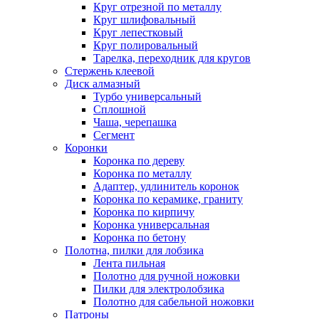
Круг отрезной по металлу
Круг шлифовальный
Круг лепестковый
Круг полировальный
Тарелка, переходник для кругов
Стержень клеевой
Диск алмазный
Турбо универсальный
Сплошной
Чаша, черепашка
Сегмент
Коронки
Коронка по дереву
Коронка по металлу
Адаптер, удлинитель коронок
Коронка по керамике, граниту
Коронка по кирпичу
Коронка универсальная
Коронка по бетону
Полотна, пилки для лобзика
Лента пильная
Полотно для ручной ножовки
Пилки для электролобзика
Полотно для сабельной ножовки
Патроны