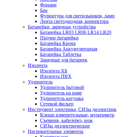
Фонари
Бра
Фурнитура для светильников, ламп
Лента светодиодная, коннектора
Батарейки, зарядные устройства
Батарейка LR03 LR06 LR14 LR20
Прочие батарейки
Батарейка Крона
Батарейка Аккумуляторная
Батарейка Таблетка
Зарядные для батареек
Изолента
Изолента ХБ
Изолента ПВХ
Удлинитель
Удлинитель бытовой
Удлинитель на раме
Удлинитель катушка
Сетевой фильтр
Инструмент электрика, СИЗы диэлектрик
Клещи измерительные, мультиметр
Съемник, кабелерез, нож
СИЗы диэлектрические
Нагревательные элементы
Кипятильник