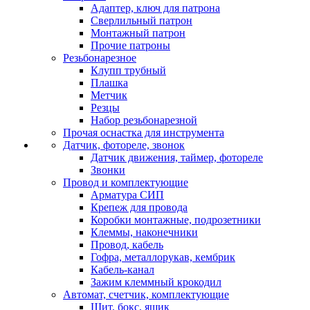
Адаптер, ключ для патрона
Сверлильный патрон
Монтажный патрон
Прочие патроны
Резьбонарезное
Клупп трубный
Плашка
Метчик
Резцы
Набор резьбонарезной
Прочая оснастка для инструмента
Датчик, фотореле, звонок
Датчик движения, таймер, фотореле
Звонки
Провод и комплектующие
Арматура СИП
Крепеж для провода
Коробки монтажные, подрозетники
Клеммы, наконечники
Провод, кабель
Гофра, металлорукав, кембрик
Кабель-канал
Зажим клеммный крокодил
Автомат, счетчик, комплектующие
Щит, бокс, ящик