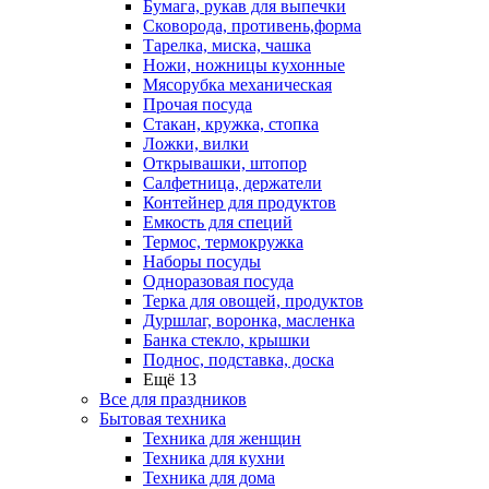
Бумага, рукав для выпечки
Сковорода, противень,форма
Тарелка, миска, чашка
Ножи, ножницы кухонные
Мясорубка механическая
Прочая посуда
Стакан, кружка, стопка
Ложки, вилки
Открывашки, штопор
Салфетница, держатели
Контейнер для продуктов
Емкость для специй
Термос, термокружка
Наборы посуды
Одноразовая посуда
Терка для овощей, продуктов
Дуршлаг, воронка, масленка
Банка стекло, крышки
Поднос, подставка, доска
Ещё 13
Все для праздников
Бытовая техника
Техника для женщин
Техника для кухни
Техника для дома