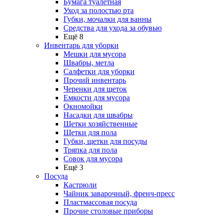
Бумага туалетная
Уход за полостью рта
Губки, мочалки для ванны
Средства для ухода за обувью
Ещё 8
Инвентарь для уборки
Мешки для мусора
Швабры, метла
Салфетки для уборки
Прочий инвентарь
Черенки для щеток
Емкости для мусора
Окномойки
Насадки для швабры
Щетки хозяйственные
Щетки для пола
Губки, щетки для посуды
Тряпка для пола
Совок для мусора
Ещё 3
Посуда
Кастрюли
Чайник заварочный, френч-пресс
Пластмассовая посуда
Прочие столовые приборы