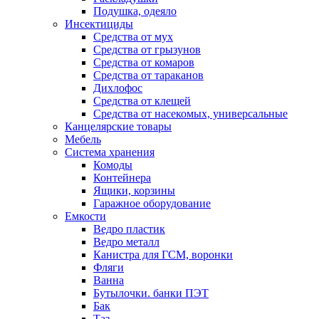
Подушка, одеяло
Инсектициды
Средства от мух
Средства от грызунов
Средства от комаров
Средства от тараканов
Дихлофос
Средства от клещей
Средства от насекомых, универсальные
Канцелярские товары
Мебель
Система хранения
Комоды
Контейнера
Ящики, корзины
Гаражное оборудование
Емкости
Ведро пластик
Ведро металл
Канистра для ГСМ, воронки
Фляги
Ванна
Бутылочки. банки ПЭТ
Бак
Таз