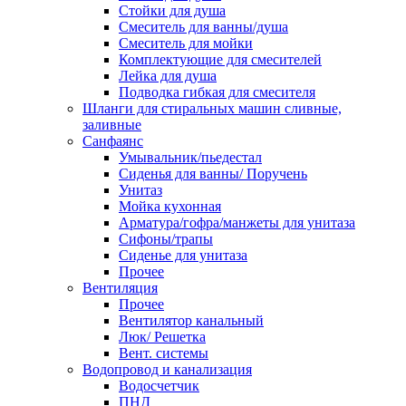
Стойки для душа
Смеситель для ванны/душа
Смеситель для мойки
Комплектующие для смесителей
Лейка для душа
Подводка гибкая для смесителя
Шланги для стиральных машин сливные,
заливные
Санфаянс
Умывальник/пьедестал
Сиденья для ванны/ Поручень
Унитаз
Мойка кухонная
Арматура/гофра/манжеты для унитаза
Сифоны/трапы
Сиденье для унитаза
Прочее
Вентиляция
Прочее
Вентилятор канальный
Люк/ Решетка
Вент. системы
Водопровод и канализация
Водосчетчик
ПНД