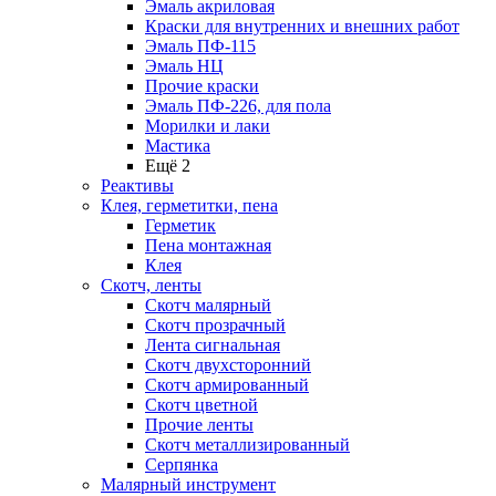
Эмаль акриловая
Краски для внутренних и внешних работ
Эмаль ПФ-115
Эмаль НЦ
Прочие краски
Эмаль ПФ-226, для пола
Морилки и лаки
Мастика
Ещё 2
Реактивы
Клея, герметитки, пена
Герметик
Пена монтажная
Клея
Скотч, ленты
Скотч малярный
Скотч прозрачный
Лента сигнальная
Скотч двухсторонний
Скотч армированный
Скотч цветной
Прочие ленты
Скотч металлизированный
Серпянка
Малярный инструмент