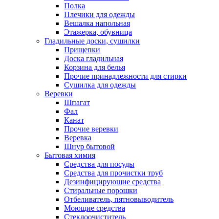
Полка
Плечики для одежды
Вешалка напольная
Этажерка, обувница
Гладильные доски, сушилки
Прищепки
Доска гладильная
Корзина для белья
Прочие принадлежности для стирки
Сушилка для одежды
Веревки
Шпагат
Фал
Канат
Прочие веревки
Веревка
Шнур бытовой
Бытовая химия
Средства для посуды
Средства для прочистки труб
Дезинфицирующие средства
Стиральные порошки
Отбеливатель, пятновыводитель
Моющие средства
Стеклоочиститель