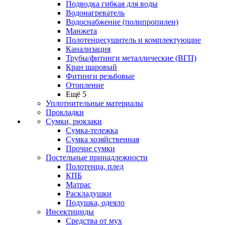
Подводка гибкая для воды
Водонагреватель
Водоснабжение (полипропилен)
Манжета
Полотенцесушитель и комплектующие
Канализация
Трубы/фитинги металлические (ВГП)
Кран шаровый
Фитинги резьбовые
Отопление
Ещё 5
Уплотнительные материалы
Прокладки
Сумки, рюкзаки
Сумка-тележка
Сумка хозяйственная
Прочие сумки
Постельные принадлежности
Полотенца, плед
КПБ
Матрас
Раскладушки
Подушка, одеяло
Инсектициды
Средства от мух