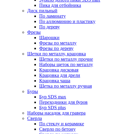
Пика для отбойника
Диск пильный
По ламинату
По аллюминию и пластику
По дереву
Фрезы
Шарошки
Фрезы по металлу
Фрезы по дереву
Щетки по металлу, крацовка
Щетки по металлу прочие
Наборы щеток по металлу
Крацовка дисковая
Крацовка для дрели
Крацовка чаша
Щетка по металлу ручная
Буры
Бур SDS max
Переходники для буров
Бур SDS plus
Наборы насадок для гравера
Сверла
По стеклу и керамике
Сверло по бетону