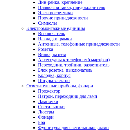
Дин-рейка, крепление
Плавкая вставка, предохранитель
Электросчетчики
Прочие принадлежности
Символы
Электромонтажные единицы
Выключатель
Накладки, рамки
Антенные, телефонные принадлежности
Розетка
Вилка, разъем
Аксессуары к телефонам(смартфон)
Переходник, тройник, разветвитель
Блок розетка+выключатель
Колодка, корпус
Шнуры электро
Осветительные приборы, фонари
Прожектор
Патрон, переходник для ламп
Лампочки
Светильники
Люстры
Фонари
Бра
Фурнитура для светильников, ламп