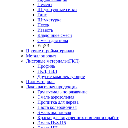
Цемент
Штукатурные сетки
Гипс
Штукатурка
Песок
Известь
Кладочные смеси
Смеси для пола
Ещё 3
Прочие стройматериалы
Металлопрокат
Листовые материалы(ГКЛ)
Профиль
ГКЛ, ГВЛ
Другие комплектующие
Пиломатериал
Лакокрасочная продукция
Грунт-эмаль по ржавчине
Эмаль аэрозольная
Пропитка для дерева
Паста колеровочная
Эмаль акриловая
Краски для внутренних и внешних работ
Эмаль ПФ-115
Эмаль НЦ