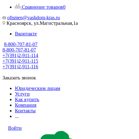
Сравнение товаров
0
ofismen@vashdom-kras.ru
Красноярск, ул.Магистральная,1а
Вконтакте
8-800-707-81-07
8-800-707-81-07
+7(391)2-911-114
+7(391)2-911-115
+7(391)2-911-116
Заказать звонок
Юридическим лицам
Услуги
Как купить
Компания
Контакты
...
Войти