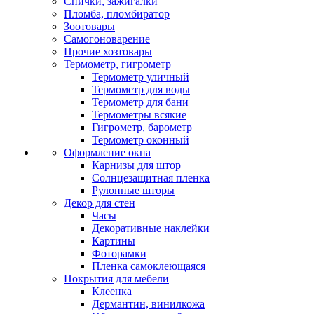
Спички, зажигалки
Пломба, пломбиратор
Зоотовары
Самогоноварение
Прочие хозтовары
Термометр, гигрометр
Термометр уличный
Термометр для воды
Термометр для бани
Термометры всякие
Гигрометр, барометр
Термометр оконный
Оформление окна
Карнизы для штор
Солнцезащитная пленка
Рулонные шторы
Декор для стен
Часы
Декоративные наклейки
Картины
Фоторамки
Пленка самоклеющаяся
Покрытия для мебели
Клеенка
Дермантин, винилкожа