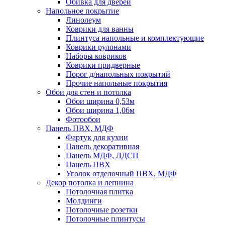
Обивка для дверей
Напольное покрытие
Линолеум
Коврики для ванны
Плинтуса напольные и комплектующие
Коврики рулонами
Наборы ковриков
Коврики придверные
Порог д/напольных покрытий
Прочие напольные покрытия
Обои для стен и потолка
Обои ширина 0,53м
Обои ширина 1,06м
Фотообои
Панель ПВХ, МДФ
Фартук для кухни
Панель декоративная
Панель МДФ, ЛДСП
Панель ПВХ
Уголок отделочный ПВХ, МДФ
Декор потолка и лепнина
Потолочная плитка
Молдинги
Потолочные розетки
Потолочные плинтусы