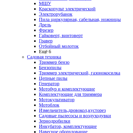
МШУ
Краскопульт электрический
Электрорубанок
Пила циркулярная, сабельная, ножницы
Дрель
Фрезер
Гайковерт, винтоверт
Гравер
Отбойный молоток
Ещё 6
Садовая техника
Триммер бензо
Бензопилы
Триммер электрический, газонокосилка
Цепные пилы
Генератор
Мотобур и комплектующие
Комплектующие для триммера
Мотокультиватор
Мотоблок
Измельчитель,дровокол,кусторез
Садовые пылесосы и воздуходувки
Зернодробилки
Инкубатор, комплектующие
Навесное оборудование