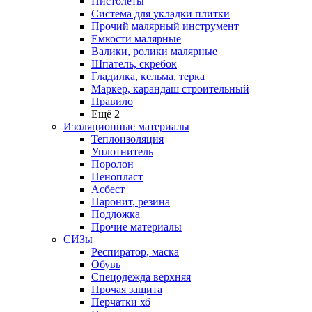
Пистолеты
Система для укладки плитки
Прочий малярный инструмент
Емкости малярные
Валики, ролики малярные
Шпатель, скребок
Гладилка, кельма, терка
Маркер, карандаш строительный
Правило
Ещё 2
Изоляционные материалы
Теплоизоляция
Уплотнитель
Поролон
Пенопласт
Асбест
Паронит, резина
Подложка
Прочие материалы
СИЗы
Респиратор, маска
Обувь
Спецодежда верхняя
Прочая защита
Перчатки хб