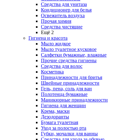
Средства для унитаза
Кондиционер для белья
Освежитель воздуха
Прочая химия
Средства чистящие
Ещё 2
Гигиена и красота
Мыло жидкое
Мыло туалетное кусковое
Салфетки бумажные, влажные
Прочие средства гигиены
Средства для волос
Косметика
Принадлежности для бритья
Швейные принадлежности
Гель, пена, соль для ван
Полотенца бумажные
Маникюрные принадлежности
Гигиена для женщин
Крема, маски
Дезодоранты
Бумага туалетная
Уход за полостью рта
Губки, мочалки для ванны
Средства для ухода за обувью