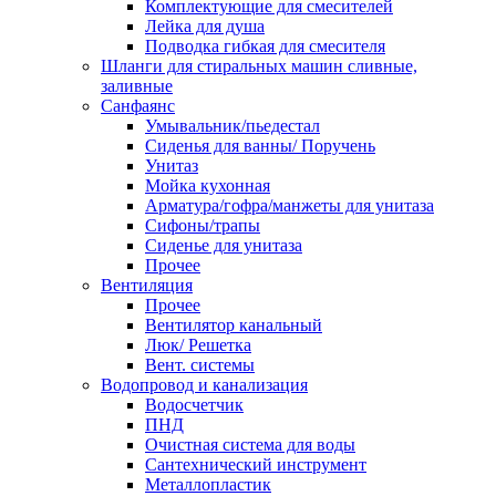
Комплектующие для смесителей
Лейка для душа
Подводка гибкая для смесителя
Шланги для стиральных машин сливные,
заливные
Санфаянс
Умывальник/пьедестал
Сиденья для ванны/ Поручень
Унитаз
Мойка кухонная
Арматура/гофра/манжеты для унитаза
Сифоны/трапы
Сиденье для унитаза
Прочее
Вентиляция
Прочее
Вентилятор канальный
Люк/ Решетка
Вент. системы
Водопровод и канализация
Водосчетчик
ПНД
Очистная система для воды
Сантехнический инструмент
Металлопластик