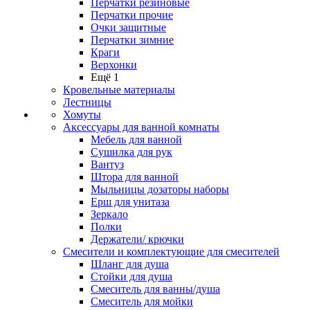
Перчатки резиновые
Перчатки прочие
Очки защитные
Перчатки зимние
Краги
Верхонки
Ещё 1
Кровельные материалы
Лестницы
Хомуты
Аксессуары для ванной комнаты
Мебель для ванной
Сушилка для рук
Вантуз
Штора для ванной
Мыльницы дозаторы наборы
Ерш для унитаза
Зеркало
Полки
Держатели/ крючки
Смесители и комплектующие для смесителей
Шланг для душа
Стойки для душа
Смеситель для ванны/душа
Смеситель для мойки