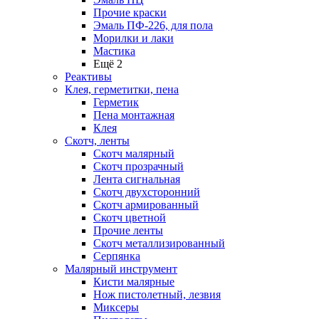
Прочие краски
Эмаль ПФ-226, для пола
Морилки и лаки
Мастика
Ещё 2
Реактивы
Клея, герметитки, пена
Герметик
Пена монтажная
Клея
Скотч, ленты
Скотч малярный
Скотч прозрачный
Лента сигнальная
Скотч двухсторонний
Скотч армированный
Скотч цветной
Прочие ленты
Скотч металлизированный
Серпянка
Малярный инструмент
Кисти малярные
Нож пистолетный, лезвия
Миксеры