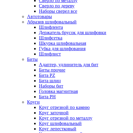
Сверло по металлу
Сверло по дереву
Наборы сверел все
Автотовары
Абразив шлифовальный
Шлифлента
Держатель брусок для шлифовки
Шлифсетка
Шкурка шлифовальная
Губка для шлифования
Шлифлист
Биты
Адаптер, удлинитель для бит
Биты прочие
Бита PZ
Бита шлиц
Наборы бит
Головка магнитная
Бита PH
Круги
Круг отрезной по камню
Круг заточной
Круг отрезной по металлу
Круг шлифовальный
Круг лепестковый