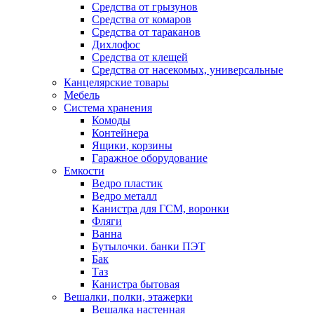
Средства от грызунов
Средства от комаров
Средства от тараканов
Дихлофос
Средства от клещей
Средства от насекомых, универсальные
Канцелярские товары
Мебель
Система хранения
Комоды
Контейнера
Ящики, корзины
Гаражное оборудование
Емкости
Ведро пластик
Ведро металл
Канистра для ГСМ, воронки
Фляги
Ванна
Бутылочки. банки ПЭТ
Бак
Таз
Канистра бытовая
Вешалки, полки, этажерки
Вешалка настенная