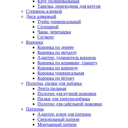
Круг полировальный
Тарелка, переходник для кругов
Стержень клеевой
Диск алмазный
Турбо универсальный
Сплошной
Чаша, черепашка
Сегмент
Коронки
Коронка по дереву
Коронка по металлу
Адаптер, удлинитель коронок
Коронка по керамике, граниту
Коронка по кирпичу
Коронка универсальная
Коронка по бетону
Полотна, пилки для лобзика
Лента пильная
Полотно для ручной ножовки
Пилки для электролобзика
Полотно для сабельной ножовки
Патроны
Адаптер, ключ для патрона
Сверлильный патрон
Монтажный патрон