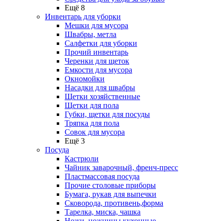
Ещё 8
Инвентарь для уборки
Мешки для мусора
Швабры, метла
Салфетки для уборки
Прочий инвентарь
Черенки для щеток
Емкости для мусора
Окномойки
Насадки для швабры
Щетки хозяйственные
Щетки для пола
Губки, щетки для посуды
Тряпка для пола
Совок для мусора
Ещё 3
Посуда
Кастрюли
Чайник заварочный, френч-пресс
Пластмассовая посуда
Прочие столовые приборы
Бумага, рукав для выпечки
Сковорода, противень,форма
Тарелка, миска, чашка
Ножи, ножницы кухонные