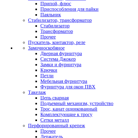
Припой, флюс
Приспособления для пайки
Паяльник
Стабилизатор, трансформатор
Стабилизатор
Трансформатор
Прочее
Пускатель, контактор, реле
Замочноскобяное
Дверная фурнитура
Система Джокер
Замки и фурнитура
Крючки
Петли
Мебельная фурнитура
Фурнитура для окон ПВХ
Такелаж
Цепь сварная
Подъемный механизм, устройство
Трос, канат оцинкованный
Комплектующие к тросу
Сетки металл
Перфорированный крепеж
Прочее
Держатель