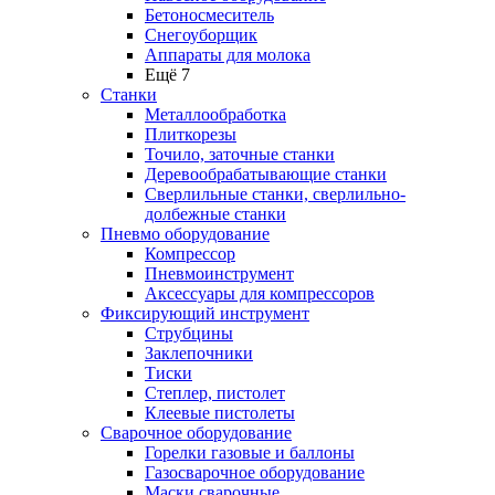
Бетоносмеситель
Снегоуборщик
Аппараты для молока
Ещё 7
Станки
Металлообработка
Плиткорезы
Точило, заточные станки
Деревообрабатывающие станки
Сверлильные станки, сверлильно-
долбежные станки
Пневмо оборудование
Компрессор
Пневмоинструмент
Аксессуары для компрессоров
Фиксирующий инструмент
Струбцины
Заклепочники
Тиски
Степлер, пистолет
Клеевые пистолеты
Сварочное оборудование
Горелки газовые и баллоны
Газосварочное оборудование
Маски сварочные