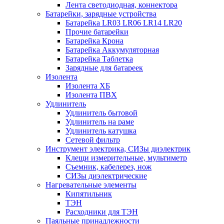
Лента светодиодная, коннектора
Батарейки, зарядные устройства
Батарейка LR03 LR06 LR14 LR20
Прочие батарейки
Батарейка Крона
Батарейка Аккумуляторная
Батарейка Таблетка
Зарядные для батареек
Изолента
Изолента ХБ
Изолента ПВХ
Удлинитель
Удлинитель бытовой
Удлинитель на раме
Удлинитель катушка
Сетевой фильтр
Инструмент электрика, СИЗы диэлектрик
Клещи измерительные, мультиметр
Съемник, кабелерез, нож
СИЗы диэлектрические
Нагревательные элементы
Кипятильник
ТЭН
Расходники для ТЭН
Паяльные принадлежности