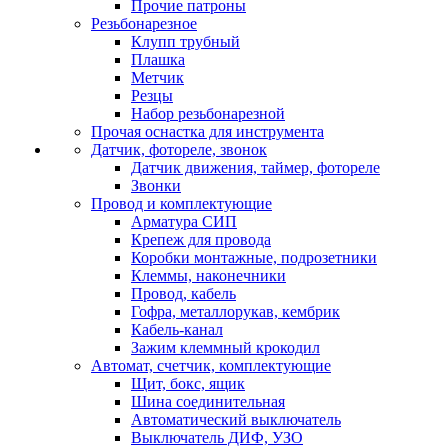
Прочие патроны
Резьбонарезное
Клупп трубный
Плашка
Метчик
Резцы
Набор резьбонарезной
Прочая оснастка для инструмента
Датчик, фотореле, звонок
Датчик движения, таймер, фотореле
Звонки
Провод и комплектующие
Арматура СИП
Крепеж для провода
Коробки монтажные, подрозетники
Клеммы, наконечники
Провод, кабель
Гофра, металлорукав, кембрик
Кабель-канал
Зажим клеммный крокодил
Автомат, счетчик, комплектующие
Щит, бокс, ящик
Шина соединительная
Автоматический выключатель
Выключатель ДИФ, УЗО