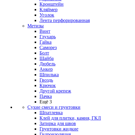
Кронштейн
Кляймер
Уголок
Лента перфорированная
Метизы
Винт
Глухарь
Гайка
Саморез
Болт
Шайба
Дюбель
Анкер
Шпилька
Гвоздь
Крючок
Другой крепеж
Пачка
Ещё 3
Сухие смеси и грунтовки
Шпатлевка
Клей для плитки, камня, ГКЛ
Затирка для швов
Грунтовки жидкие
Гидроизоляция