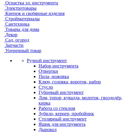
Оснастка эл. инструмента
Электротовары
Крепеж и скобянные изделия
Стройматериалы
Сантехника
Товары для дома
Декор
Сад, огород
Запчасти
Уцененный товар
Ручной инструмент
Набор инструмента
Отвертки
Пила, ножовка
Ключ, головка, вороток, набор
Стусло
Губцевый инструмент
Лом, топор, кувалда, молоток, гвоздодёр,
кирка
Работа со стеклом
Зубило, кернер, пробойник
Столярный инструмент
Ящик для инструмента
Дырокол