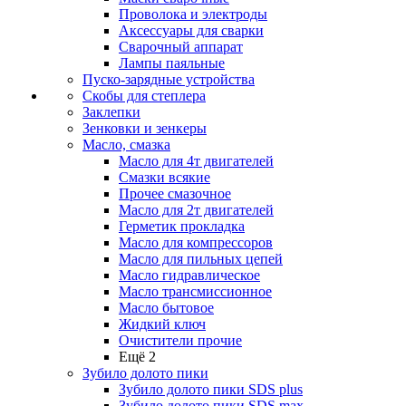
Проволока и электроды
Аксессуары для сварки
Сварочный аппарат
Лампы паяльные
Пуско-зарядные устройства
Скобы для степлера
Заклепки
Зенковки и зенкеры
Масло, смазка
Масло для 4т двигателей
Смазки всякие
Прочее смазочное
Масло для 2т двигателей
Герметик прокладка
Масло для компрессоров
Масло для пильных цепей
Масло гидравлическое
Масло трансмиссионное
Масло бытовое
Жидкий ключ
Очистители прочие
Ещё 2
Зубило долото пики
Зубило долото пики SDS plus
Зубило долото пики SDS max