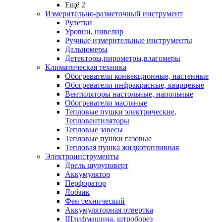
Ещё 2
Измерительно-разметочный инструмент
Рулетки
Уровни, нивелир
Ручные измерительные инструменты
Дальномеры
Детекторы,пирометры,влагомеры
Климатическая техника
Обогреватели конвекционные, настенные
Обогреватели инфракрасные, кварцевые
Вентиляторы настольные, напольные
Обогреватели масляные
Тепловые пушки электрические,
Тепловентиляторы
Тепловые завесы
Тепловые пушки газовые
Тепловая пушка жидкотопливная
Электроинструменты
Дрель шуруповерт
Аккумулятор
Перфоратор
Лобзик
Фен технический
Аккумуляторная отвертка
Шлифмашина, штроборез