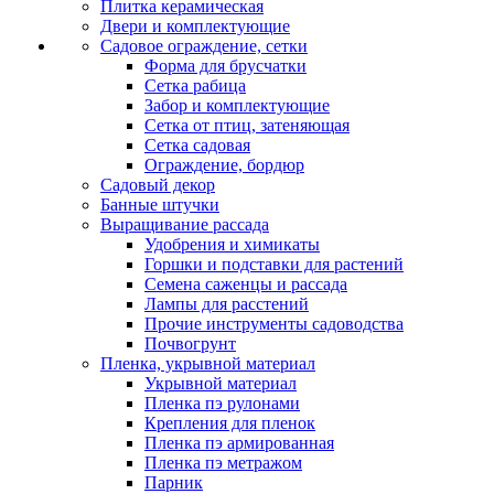
Плитка керамическая
Двери и комплектующие
Садовое ограждение, сетки
Форма для брусчатки
Сетка рабица
Забор и комплектующие
Сетка от птиц, затеняющая
Сетка садовая
Ограждение, бордюр
Садовый декор
Банные штучки
Выращивание рассада
Удобрения и химикаты
Горшки и подставки для растений
Семена саженцы и рассада
Лампы для расстений
Прочие инструменты садоводства
Почвогрунт
Пленка, укрывной материал
Укрывной материал
Пленка пэ рулонами
Крепления для пленок
Пленка пэ армированная
Пленка пэ метражом
Парник