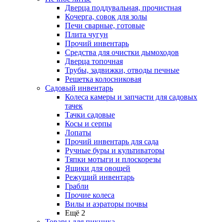
Дверца поддувальная, прочистная
Кочерга, совок для золы
Печи сварные, готовые
Плита чугун
Прочий инвентарь
Средства для очистки дымоходов
Дверца топочная
Трубы, задвижки, отводы печные
Решетка колосниковая
Садовый инвентарь
Колеса камеры и запчасти для садовых
тачек
Тачки садовые
Косы и серпы
Лопаты
Прочий инвентарь для сада
Ручные буры и культиваторы
Тяпки мотыги и плоскорезы
Ящики для овощей
Режущий инвентарь
Грабли
Прочие колеса
Вилы и аэраторы почвы
Ещё 2
Товары для пикника