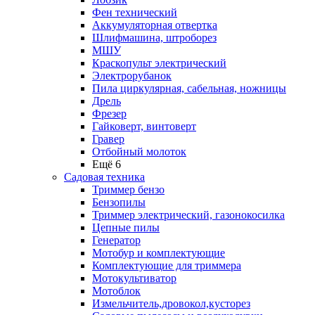
Фен технический
Аккумуляторная отвертка
Шлифмашина, штроборез
МШУ
Краскопульт электрический
Электрорубанок
Пила циркулярная, сабельная, ножницы
Дрель
Фрезер
Гайковерт, винтоверт
Гравер
Отбойный молоток
Ещё 6
Садовая техника
Триммер бензо
Бензопилы
Триммер электрический, газонокосилка
Цепные пилы
Генератор
Мотобур и комплектующие
Комплектующие для триммера
Мотокультиватор
Мотоблок
Измельчитель,дровокол,кусторез