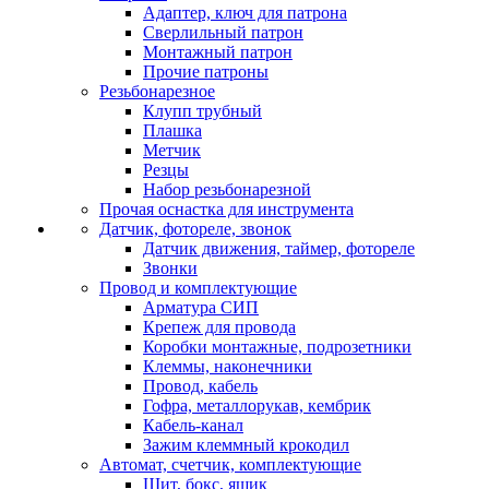
Адаптер, ключ для патрона
Сверлильный патрон
Монтажный патрон
Прочие патроны
Резьбонарезное
Клупп трубный
Плашка
Метчик
Резцы
Набор резьбонарезной
Прочая оснастка для инструмента
Датчик, фотореле, звонок
Датчик движения, таймер, фотореле
Звонки
Провод и комплектующие
Арматура СИП
Крепеж для провода
Коробки монтажные, подрозетники
Клеммы, наконечники
Провод, кабель
Гофра, металлорукав, кембрик
Кабель-канал
Зажим клеммный крокодил
Автомат, счетчик, комплектующие
Щит, бокс, ящик