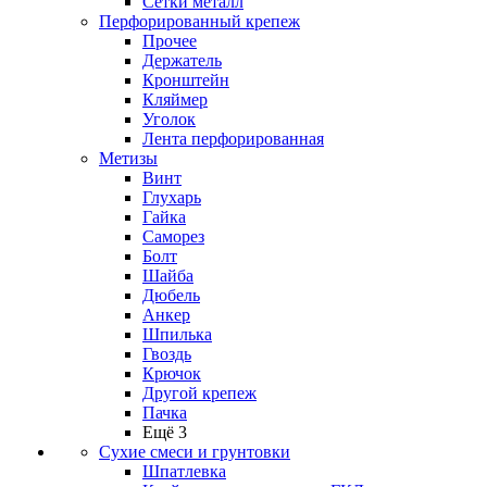
Сетки металл
Перфорированный крепеж
Прочее
Держатель
Кронштейн
Кляймер
Уголок
Лента перфорированная
Метизы
Винт
Глухарь
Гайка
Саморез
Болт
Шайба
Дюбель
Анкер
Шпилька
Гвоздь
Крючок
Другой крепеж
Пачка
Ещё 3
Сухие смеси и грунтовки
Шпатлевка