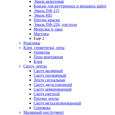
Эмаль акриловая
Краски для внутренних и внешних работ
Эмаль ПФ-115
Эмаль НЦ
Прочие краски
Эмаль ПФ-226, для пола
Морилки и лаки
Мастика
Ещё 2
Реактивы
Клея, герметитки, пена
Герметик
Пена монтажная
Клея
Скотч, ленты
Скотч малярный
Скотч прозрачный
Лента сигнальная
Скотч двухсторонний
Скотч армированный
Скотч цветной
Прочие ленты
Скотч металлизированный
Серпянка
Малярный инструмент