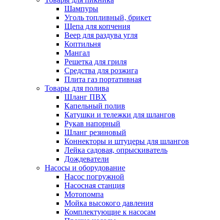
Шампуры
Уголь топливный, брикет
Щепа для копчения
Веер для раздува угля
Коптильня
Мангал
Решетка для гриля
Средства для розжига
Плита газ портативная
Товары для полива
Шланг ПВХ
Капельный полив
Катушки и тележки для шлангов
Рукав напорный
Шланг резиновый
Коннекторы и штуцеры для шлангов
Лейка садовая, опрыскиватель
Дождеватели
Насосы и оборудование
Насос погружной
Насосная станция
Мотопомпа
Мойка высокого давления
Комплектующие к насосам