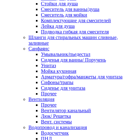
Стойки для душа
Смеситель для ванны/душа
Смеситель для мойки
Комплектующие для смесителей
Лейка для душа
Подводка гибкая для смесителя
Шланги для стиральных машин сливные,
заливные
Санфаянс
Умывальник/пьедестал
Сиденья для ванны/ Поручень
Унитаз
Мойка кухонная
Арматура/гофра/манжеты для унитаза
Сифоны/трапы
Сиденье для унитаза
Прочее
Вентиляция
Прочее
Вентилятор канальный
Люк/ Решетка
Вент. системы
Водопровод и канализация
Водосчетчик
ПНД