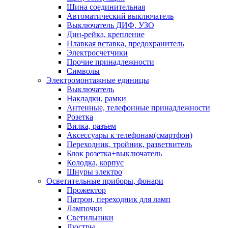
Шина соединительная
Автоматический выключатель
Выключатель ДИФ, УЗО
Дин-рейка, крепление
Плавкая вставка, предохранитель
Электросчетчики
Прочие принадлежности
Символы
Электромонтажные единицы
Выключатель
Накладки, рамки
Антенные, телефонные принадлежности
Розетка
Вилка, разъем
Аксессуары к телефонам(смартфон)
Переходник, тройник, разветвитель
Блок розетка+выключатель
Колодка, корпус
Шнуры электро
Осветительные приборы, фонари
Прожектор
Патрон, переходник для ламп
Лампочки
Светильники
Люстры