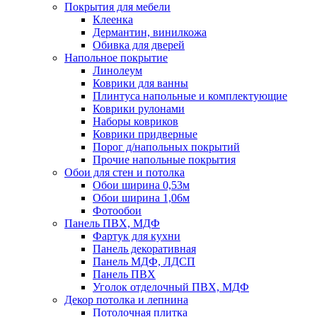
Покрытия для мебели
Клеенка
Дермантин, винилкожа
Обивка для дверей
Напольное покрытие
Линолеум
Коврики для ванны
Плинтуса напольные и комплектующие
Коврики рулонами
Наборы ковриков
Коврики придверные
Порог д/напольных покрытий
Прочие напольные покрытия
Обои для стен и потолка
Обои ширина 0,53м
Обои ширина 1,06м
Фотообои
Панель ПВХ, МДФ
Фартук для кухни
Панель декоративная
Панель МДФ, ЛДСП
Панель ПВХ
Уголок отделочный ПВХ, МДФ
Декор потолка и лепнина
Потолочная плитка