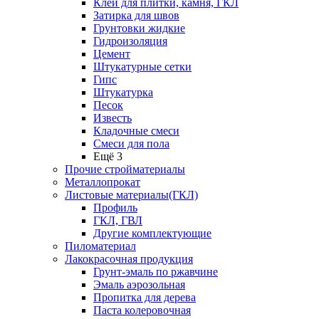
Клей для плитки, камня, ГКЛ
Затирка для швов
Грунтовки жидкие
Гидроизоляция
Цемент
Штукатурные сетки
Гипс
Штукатурка
Песок
Известь
Кладочные смеси
Смеси для пола
Ещё 3
Прочие стройматериалы
Металлопрокат
Листовые материалы(ГКЛ)
Профиль
ГКЛ, ГВЛ
Другие комплектующие
Пиломатериал
Лакокрасочная продукция
Грунт-эмаль по ржавчине
Эмаль аэрозольная
Пропитка для дерева
Паста колеровочная