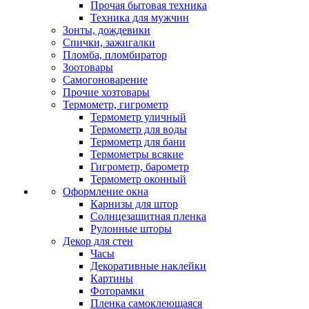
Прочая бытовая техника
Техника для мужчин
Зонты, дождевики
Спички, зажигалки
Пломба, пломбиратор
Зоотовары
Самогоноварение
Прочие хозтовары
Термометр, гигрометр
Термометр уличный
Термометр для воды
Термометр для бани
Термометры всякие
Гигрометр, барометр
Термометр оконный
Оформление окна
Карнизы для штор
Солнцезащитная пленка
Рулонные шторы
Декор для стен
Часы
Декоративные наклейки
Картины
Фоторамки
Пленка самоклеющаяся