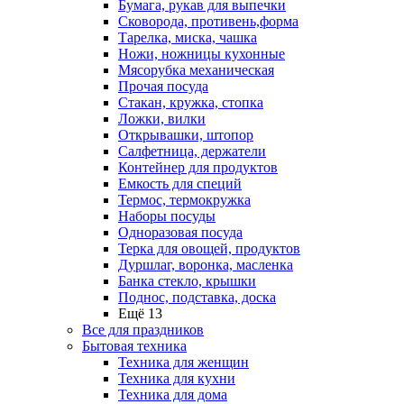
Бумага, рукав для выпечки
Сковорода, противень,форма
Тарелка, миска, чашка
Ножи, ножницы кухонные
Мясорубка механическая
Прочая посуда
Стакан, кружка, стопка
Ложки, вилки
Открывашки, штопор
Салфетница, держатели
Контейнер для продуктов
Емкость для специй
Термос, термокружка
Наборы посуды
Одноразовая посуда
Терка для овощей, продуктов
Дуршлаг, воронка, масленка
Банка стекло, крышки
Поднос, подставка, доска
Ещё 13
Все для праздников
Бытовая техника
Техника для женщин
Техника для кухни
Техника для дома