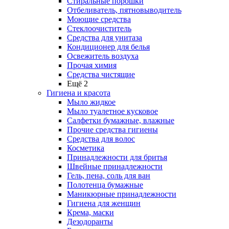
Стиральные порошки
Отбеливатель, пятновыводитель
Моющие средства
Стеклоочиститель
Средства для унитаза
Кондиционер для белья
Освежитель воздуха
Прочая химия
Средства чистящие
Ещё 2
Гигиена и красота
Мыло жидкое
Мыло туалетное кусковое
Салфетки бумажные, влажные
Прочие средства гигиены
Средства для волос
Косметика
Принадлежности для бритья
Швейные принадлежности
Гель, пена, соль для ван
Полотенца бумажные
Маникюрные принадлежности
Гигиена для женщин
Крема, маски
Дезодоранты