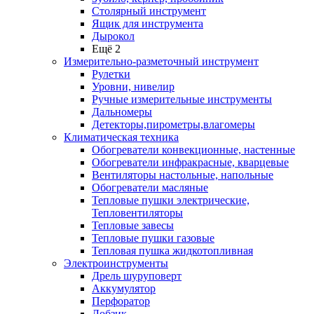
Столярный инструмент
Ящик для инструмента
Дырокол
Ещё 2
Измерительно-разметочный инструмент
Рулетки
Уровни, нивелир
Ручные измерительные инструменты
Дальномеры
Детекторы,пирометры,влагомеры
Климатическая техника
Обогреватели конвекционные, настенные
Обогреватели инфракрасные, кварцевые
Вентиляторы настольные, напольные
Обогреватели масляные
Тепловые пушки электрические,
Тепловентиляторы
Тепловые завесы
Тепловые пушки газовые
Тепловая пушка жидкотопливная
Электроинструменты
Дрель шуруповерт
Аккумулятор
Перфоратор
Лобзик