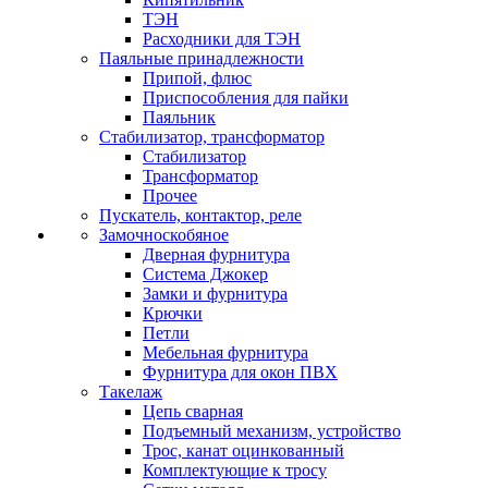
ТЭН
Расходники для ТЭН
Паяльные принадлежности
Припой, флюс
Приспособления для пайки
Паяльник
Стабилизатор, трансформатор
Стабилизатор
Трансформатор
Прочее
Пускатель, контактор, реле
Замочноскобяное
Дверная фурнитура
Система Джокер
Замки и фурнитура
Крючки
Петли
Мебельная фурнитура
Фурнитура для окон ПВХ
Такелаж
Цепь сварная
Подъемный механизм, устройство
Трос, канат оцинкованный
Комплектующие к тросу