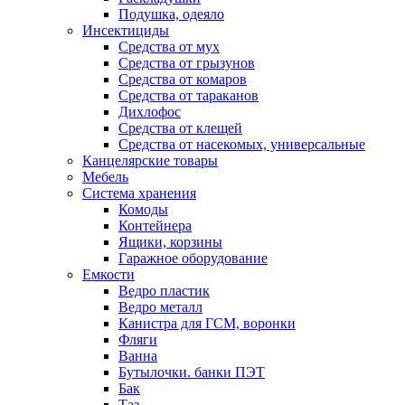
Подушка, одеяло
Инсектициды
Средства от мух
Средства от грызунов
Средства от комаров
Средства от тараканов
Дихлофос
Средства от клещей
Средства от насекомых, универсальные
Канцелярские товары
Мебель
Система хранения
Комоды
Контейнера
Ящики, корзины
Гаражное оборудование
Емкости
Ведро пластик
Ведро металл
Канистра для ГСМ, воронки
Фляги
Ванна
Бутылочки. банки ПЭТ
Бак
Таз