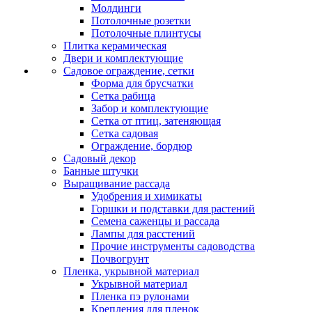
Молдинги
Потолочные розетки
Потолочные плинтусы
Плитка керамическая
Двери и комплектующие
Садовое ограждение, сетки
Форма для брусчатки
Сетка рабица
Забор и комплектующие
Сетка от птиц, затеняющая
Сетка садовая
Ограждение, бордюр
Садовый декор
Банные штучки
Выращивание рассада
Удобрения и химикаты
Горшки и подставки для растений
Семена саженцы и рассада
Лампы для расстений
Прочие инструменты садоводства
Почвогрунт
Пленка, укрывной материал
Укрывной материал
Пленка пэ рулонами
Крепления для пленок