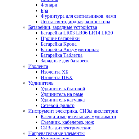
Фонари
Бра
Фурнитура для светильников, ламп
Лента светодиодная, коннектора
Батарейки, зарядные устройства
Батарейка LR03 LR06 LR14 LR20
Прочие батарейки
Батарейка Крона
Батарейка Аккумуляторная
Батарейка Таблетка
Зарядные для батареек
Изолента
Изолента ХБ
Изолента ПВХ
Удлинитель
Удлинитель бытовой
Удлинитель на раме
Удлинитель катушка
Сетевой фильтр
Инструмент электрика, СИЗы диэлектрик
Клещи измерительные, мультиметр
Съемник, кабелерез, нож
СИЗы диэлектрические
Нагревательные элементы
Кипятильник