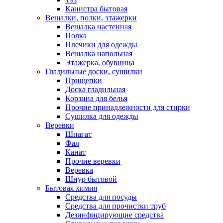
Канистра бытовая
Вешалки, полки, этажерки
Вешалка настенная
Полка
Плечики для одежды
Вешалка напольная
Этажерка, обувница
Гладильные доски, сушилки
Прищепки
Доска гладильная
Корзина для белья
Прочие принадлежности для стирки
Сушилка для одежды
Веревки
Шпагат
Фал
Канат
Прочие веревки
Веревка
Шнур бытовой
Бытовая химия
Средства для посуды
Средства для прочистки труб
Дезинфицирующие средства