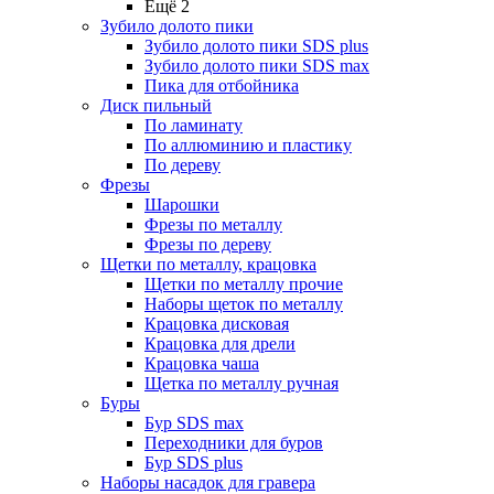
Ещё 2
Зубило долото пики
Зубило долото пики SDS plus
Зубило долото пики SDS max
Пика для отбойника
Диск пильный
По ламинату
По аллюминию и пластику
По дереву
Фрезы
Шарошки
Фрезы по металлу
Фрезы по дереву
Щетки по металлу, крацовка
Щетки по металлу прочие
Наборы щеток по металлу
Крацовка дисковая
Крацовка для дрели
Крацовка чаша
Щетка по металлу ручная
Буры
Бур SDS max
Переходники для буров
Бур SDS plus
Наборы насадок для гравера