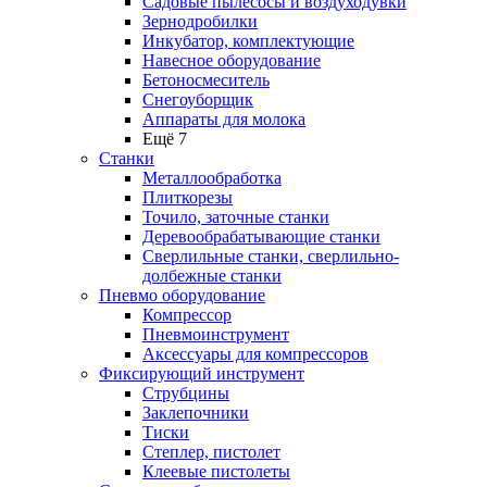
Садовые пылесосы и воздуходувки
Зернодробилки
Инкубатор, комплектующие
Навесное оборудование
Бетоносмеситель
Снегоуборщик
Аппараты для молока
Ещё 7
Станки
Металлообработка
Плиткорезы
Точило, заточные станки
Деревообрабатывающие станки
Сверлильные станки, сверлильно-
долбежные станки
Пневмо оборудование
Компрессор
Пневмоинструмент
Аксессуары для компрессоров
Фиксирующий инструмент
Струбцины
Заклепочники
Тиски
Степлер, пистолет
Клеевые пистолеты