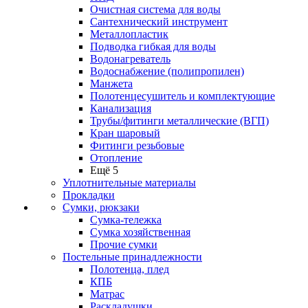
Очистная система для воды
Сантехнический инструмент
Металлопластик
Подводка гибкая для воды
Водонагреватель
Водоснабжение (полипропилен)
Манжета
Полотенцесушитель и комплектующие
Канализация
Трубы/фитинги металлические (ВГП)
Кран шаровый
Фитинги резьбовые
Отопление
Ещё 5
Уплотнительные материалы
Прокладки
Сумки, рюкзаки
Сумка-тележка
Сумка хозяйственная
Прочие сумки
Постельные принадлежности
Полотенца, плед
КПБ
Матрас
Раскладушки