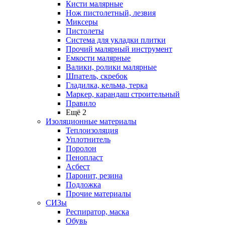
Кисти малярные
Нож пистолетный, лезвия
Миксеры
Пистолеты
Система для укладки плитки
Прочий малярный инструмент
Емкости малярные
Валики, ролики малярные
Шпатель, скребок
Гладилка, кельма, терка
Маркер, карандаш строительный
Правило
Ещё 2
Изоляционные материалы
Теплоизоляция
Уплотнитель
Поролон
Пенопласт
Асбест
Паронит, резина
Подложка
Прочие материалы
СИЗы
Респиратор, маска
Обувь