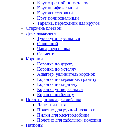
Круг отрезной по металлу
Круг шлифовальный
Круг лепестковый
Круг полировальный
Тарелка, переходник для кругов
Стержень клеевой
Диск алмазный
Турбо универсальный
Сплошной
Чаша, черепашка
Сегмент
Коронки
Коронка по дереву
Коронка по металлу
Адаптер, удлинитель коронок
Коронка по керамике, граниту
Коронка по кирпичу
Коронка универсальная
Коронка по бетону
Полотна, пилки для лобзика
Лента пильная
Полотно для ручной ножовки
Пилки для электролобзика
Полотно для сабельной ножовки
Патроны