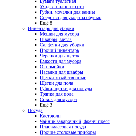
Бумага туалетная
Уход за полостью рта
Губки, мочалки для ванны
Средства для ухода за обувью
Ещё 8
Инвентарь для уборки
Мешки для мусора
Швабры, метла
Салфетки для уборки
Прочий инвентарь
Черенки для щеток
Емкости для мусора
Окномойки
Насадки для швабры
Щетки хозяйственные
Щетки для пола
Губки, щетки для посуды
Тряпка для пола
Совок для мусора
Ещё 3
Посуда
Кастрюли
Чайник заварочный, френч-пресс
Пластмассовая посуда
Прочие столовые приборы