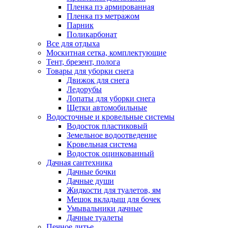
Пленка пэ армированная
Пленка пэ метражом
Парник
Поликарбонат
Все для отдыха
Москитная сетка, комплектующие
Тент, брезент, полога
Товары для уборки снега
Движок для снега
Ледорубы
Лопаты для уборки снега
Щетки автомобильные
Водосточные и кровельные системы
Водосток пластиковый
Земельное водоотведение
Кровельная система
Водосток оцинкованный
Дачная сантехника
Дачные бочки
Дачные души
Жидкости для туалетов, ям
Мешок вкладыш для бочек
Умывальники дачные
Дачные туалеты
Печное литье