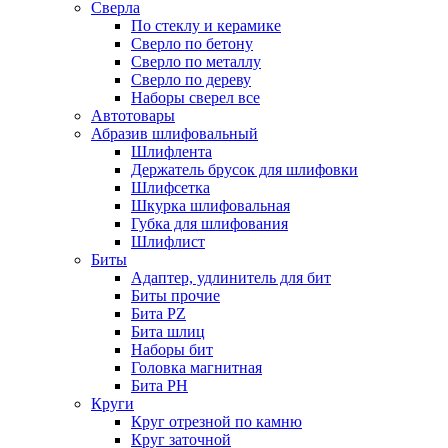
Сверла
По стеклу и керамике
Сверло по бетону
Сверло по металлу
Сверло по дереву
Наборы сверел все
Автотовары
Абразив шлифовальный
Шлифлента
Держатель брусок для шлифовки
Шлифсетка
Шкурка шлифовальная
Губка для шлифования
Шлифлист
Биты
Адаптер, удлинитель для бит
Биты прочие
Бита PZ
Бита шлиц
Наборы бит
Головка магнитная
Бита PH
Круги
Круг отрезной по камню
Круг заточной