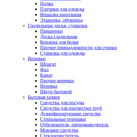
Полка
Плечики для одежды
Вешалка напольная
Этажерка, обувница
Гладильные доски, сушилки
Прищепки
Доска гладильная
Корзина для белья
Прочие принадлежности для стирки
Сушилка для одежды
Веревки
Шпагат
Фал
Канат
Прочие веревки
Веревка
Шнур бытовой
Бытовая химия
Средства для посуды
Средства для прочистки труб
Дезинфицирующие средства
Стиральные порошки
Отбеливатель, пятновыводитель
Моющие средства
Стеклоочиститель