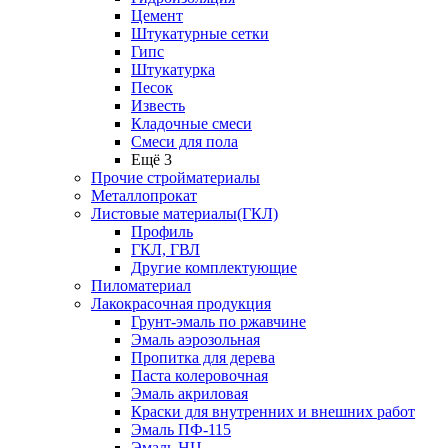
Цемент
Штукатурные сетки
Гипс
Штукатурка
Песок
Известь
Кладочные смеси
Смеси для пола
Ещё 3
Прочие стройматериалы
Металлопрокат
Листовые материалы(ГКЛ)
Профиль
ГКЛ, ГВЛ
Другие комплектующие
Пиломатериал
Лакокрасочная продукция
Грунт-эмаль по ржавчине
Эмаль аэрозольная
Пропитка для дерева
Паста колеровочная
Эмаль акриловая
Краски для внутренних и внешних работ
Эмаль ПФ-115
Эмаль НЦ