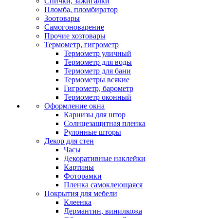
Спички, зажигалки
Пломба, пломбиратор
Зоотовары
Самогоноварение
Прочие хозтовары
Термометр, гигрометр
Термометр уличный
Термометр для воды
Термометр для бани
Термометры всякие
Гигрометр, барометр
Термометр оконный
Оформление окна
Карнизы для штор
Солнцезащитная пленка
Рулонные шторы
Декор для стен
Часы
Декоративные наклейки
Картины
Фоторамки
Пленка самоклеющаяся
Покрытия для мебели
Клеенка
Дермантин, винилкожа