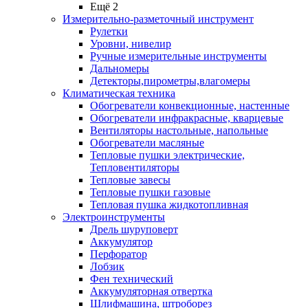
Ещё 2
Измерительно-разметочный инструмент
Рулетки
Уровни, нивелир
Ручные измерительные инструменты
Дальномеры
Детекторы,пирометры,влагомеры
Климатическая техника
Обогреватели конвекционные, настенные
Обогреватели инфракрасные, кварцевые
Вентиляторы настольные, напольные
Обогреватели масляные
Тепловые пушки электрические,
Тепловентиляторы
Тепловые завесы
Тепловые пушки газовые
Тепловая пушка жидкотопливная
Электроинструменты
Дрель шуруповерт
Аккумулятор
Перфоратор
Лобзик
Фен технический
Аккумуляторная отвертка
Шлифмашина, штроборез