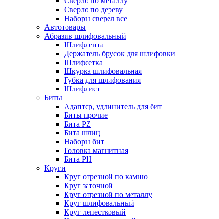
Сверло по металлу
Сверло по дереву
Наборы сверел все
Автотовары
Абразив шлифовальный
Шлифлента
Держатель брусок для шлифовки
Шлифсетка
Шкурка шлифовальная
Губка для шлифования
Шлифлист
Биты
Адаптер, удлинитель для бит
Биты прочие
Бита PZ
Бита шлиц
Наборы бит
Головка магнитная
Бита PH
Круги
Круг отрезной по камню
Круг заточной
Круг отрезной по металлу
Круг шлифовальный
Круг лепестковый