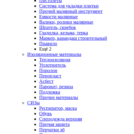
Пистолеты
Система для укладки плитки
Прочий малярный инструмент
Емкости малярные
Валики, ролики малярные
Шпатель, скребок
Гладилка, кельма, терка
Маркер, карандаш строительный
Правило
Ещё 2
Изоляционные материалы
Теплоизоляция
Уплотнитель
Поролон
Пенопласт
Асбест
Паронит, резина
Подложка
Прочие материалы
СИЗы
Респиратор, маска
Обувь
Спецодежда верхняя
Прочая защита
Перчатки хб