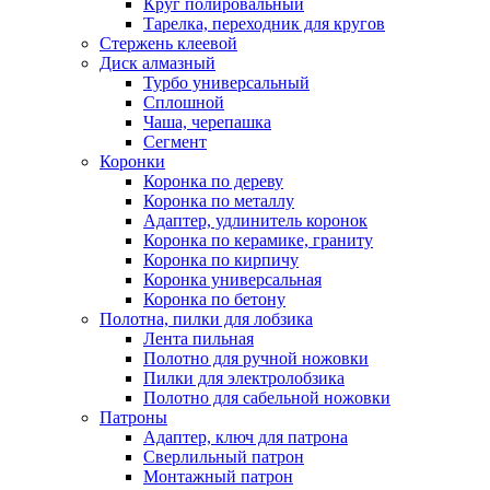
Круг полировальный
Тарелка, переходник для кругов
Стержень клеевой
Диск алмазный
Турбо универсальный
Сплошной
Чаша, черепашка
Сегмент
Коронки
Коронка по дереву
Коронка по металлу
Адаптер, удлинитель коронок
Коронка по керамике, граниту
Коронка по кирпичу
Коронка универсальная
Коронка по бетону
Полотна, пилки для лобзика
Лента пильная
Полотно для ручной ножовки
Пилки для электролобзика
Полотно для сабельной ножовки
Патроны
Адаптер, ключ для патрона
Сверлильный патрон
Монтажный патрон