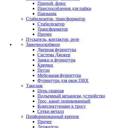
Припой, флюс
Приспособления для пайки
Паяльник
Стабилизатор, трансформатор
Стабилизатор
Трансформатор
Прочее
Пускатель, контактор, реле
Замочноскобяное
Дверная фурнитура
Система Джокер
Замки и фурнитура
Крючки
Петли
Мебельная фурнитура
Фурнитура для окон ПВХ
Такелаж
Цепь сварная
Подъемный механизм, устройство
Трос, канат оцинкованный
Комплектующие к тросу
Сетки металл
Перфорированный крепеж
Прочее
Держатель