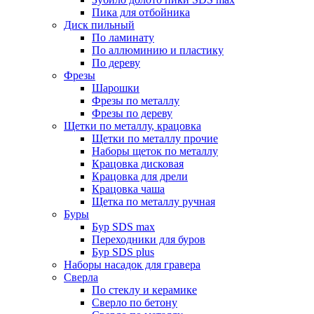
Пика для отбойника
Диск пильный
По ламинату
По аллюминию и пластику
По дереву
Фрезы
Шарошки
Фрезы по металлу
Фрезы по дереву
Щетки по металлу, крацовка
Щетки по металлу прочие
Наборы щеток по металлу
Крацовка дисковая
Крацовка для дрели
Крацовка чаша
Щетка по металлу ручная
Буры
Бур SDS max
Переходники для буров
Бур SDS plus
Наборы насадок для гравера
Сверла
По стеклу и керамике
Сверло по бетону