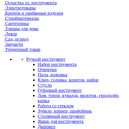
Оснастка эл. инструмента
Электротовары
Крепеж и скобянные изделия
Стройматериалы
Сантехника
Товары для дома
Декор
Сад, огород
Запчасти
Уцененный товар
Ручной инструмент
Набор инструмента
Отвертки
Пила, ножовка
Ключ, головка, вороток, набор
Стусло
Губцевый инструмент
Лом, топор, кувалда, молоток, гвоздодёр,
кирка
Работа со стеклом
Зубило, кернер, пробойник
Столярный инструмент
Ящик для инструмента
Дырокол