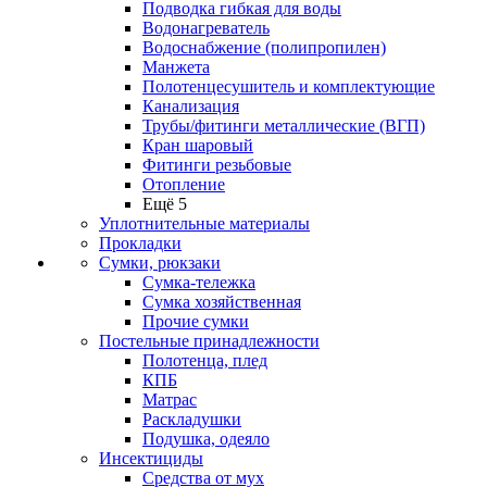
Подводка гибкая для воды
Водонагреватель
Водоснабжение (полипропилен)
Манжета
Полотенцесушитель и комплектующие
Канализация
Трубы/фитинги металлические (ВГП)
Кран шаровый
Фитинги резьбовые
Отопление
Ещё 5
Уплотнительные материалы
Прокладки
Сумки, рюкзаки
Сумка-тележка
Сумка хозяйственная
Прочие сумки
Постельные принадлежности
Полотенца, плед
КПБ
Матрас
Раскладушки
Подушка, одеяло
Инсектициды
Средства от мух