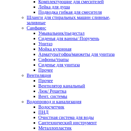
Комплектующие для смесителей
Лейка для душа
Подводка гибкая для смесителя
Шланги для стиральных машин сливные,
заливные
Санфаянс
Умывальник/пьедестал
Сиденья для ванны/ Поручень
Унитаз
Мойка кухонная
Арматура/гофра/манжеты для унитаза
Сифоны/трапы
Сиденье для унитаза
Прочее
Вентиляция
Прочее
Вентилятор канальный
Люк/ Решетка
Вент. системы
Водопровод и канализация
Водосчетчик
ПНД
Очистная система для воды
Сантехнический инструмент
Металлопластик