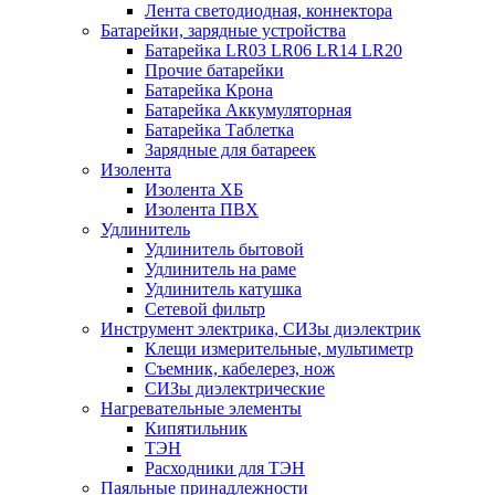
Лента светодиодная, коннектора
Батарейки, зарядные устройства
Батарейка LR03 LR06 LR14 LR20
Прочие батарейки
Батарейка Крона
Батарейка Аккумуляторная
Батарейка Таблетка
Зарядные для батареек
Изолента
Изолента ХБ
Изолента ПВХ
Удлинитель
Удлинитель бытовой
Удлинитель на раме
Удлинитель катушка
Сетевой фильтр
Инструмент электрика, СИЗы диэлектрик
Клещи измерительные, мультиметр
Съемник, кабелерез, нож
СИЗы диэлектрические
Нагревательные элементы
Кипятильник
ТЭН
Расходники для ТЭН
Паяльные принадлежности