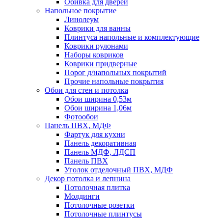
Обивка для дверей
Напольное покрытие
Линолеум
Коврики для ванны
Плинтуса напольные и комплектующие
Коврики рулонами
Наборы ковриков
Коврики придверные
Порог д/напольных покрытий
Прочие напольные покрытия
Обои для стен и потолка
Обои ширина 0,53м
Обои ширина 1,06м
Фотообои
Панель ПВХ, МДФ
Фартук для кухни
Панель декоративная
Панель МДФ, ЛДСП
Панель ПВХ
Уголок отделочный ПВХ, МДФ
Декор потолка и лепнина
Потолочная плитка
Молдинги
Потолочные розетки
Потолочные плинтусы