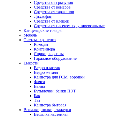
Средства от грызунов
Средства от комаров
Средства от тараканов
Дихлофос
Средства от клещей
Средства от насекомых, универсальные
Канцелярские товары
Мебель
Система хранения
Комоды
Контейнера
Ящики, корзины
Гаражное оборудование
Емкости
Ведро пластик
Ведро металл
Канистра для ГСМ, воронки
Фляги
Ванна
Бутылочки. банки ПЭТ
Бак
Таз
Канистра бытовая
Вешалки, полки, этажерки
Вешалка настенная