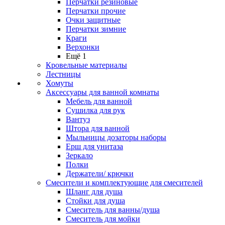
Перчатки резиновые
Перчатки прочие
Очки защитные
Перчатки зимние
Краги
Верхонки
Ещё 1
Кровельные материалы
Лестницы
Хомуты
Аксессуары для ванной комнаты
Мебель для ванной
Сушилка для рук
Вантуз
Штора для ванной
Мыльницы дозаторы наборы
Ерш для унитаза
Зеркало
Полки
Держатели/ крючки
Смесители и комплектующие для смесителей
Шланг для душа
Стойки для душа
Смеситель для ванны/душа
Смеситель для мойки