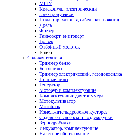
МШУ
Краскопульт электрический
Электрорубанок
Пила циркулярная, сабельная, ножницы
Дрель
Фрезер
Гайковерт, винтоверт
Гравер
Отбойный молоток
Ещё 6
Садовая техника
Триммер бензо
Бензопилы
Триммер электрический, газонокосилка
Цепные пилы
Генератор
Мотобур и комплектующие
Комплектующие для триммера
Мотокультиватор
Мотоблок
Измельчитель,дровокол,кусторез
Садовые пылесосы и воздуходувки
Зернодробилки
Инкубатор, комплектующие
Навесное оборудование