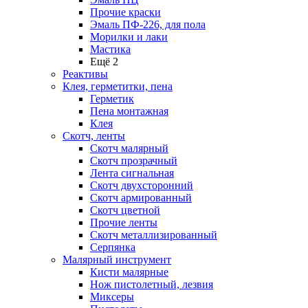
Прочие краски
Эмаль ПФ-226, для пола
Морилки и лаки
Мастика
Ещё 2
Реактивы
Клея, герметитки, пена
Герметик
Пена монтажная
Клея
Скотч, ленты
Скотч малярный
Скотч прозрачный
Лента сигнальная
Скотч двухсторонний
Скотч армированный
Скотч цветной
Прочие ленты
Скотч металлизированный
Серпянка
Малярный инструмент
Кисти малярные
Нож пистолетный, лезвия
Миксеры