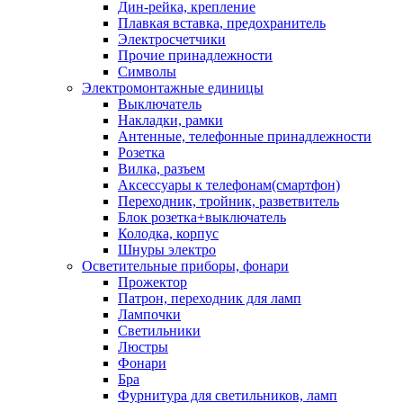
Дин-рейка, крепление
Плавкая вставка, предохранитель
Электросчетчики
Прочие принадлежности
Символы
Электромонтажные единицы
Выключатель
Накладки, рамки
Антенные, телефонные принадлежности
Розетка
Вилка, разъем
Аксессуары к телефонам(смартфон)
Переходник, тройник, разветвитель
Блок розетка+выключатель
Колодка, корпус
Шнуры электро
Осветительные приборы, фонари
Прожектор
Патрон, переходник для ламп
Лампочки
Светильники
Люстры
Фонари
Бра
Фурнитура для светильников, ламп