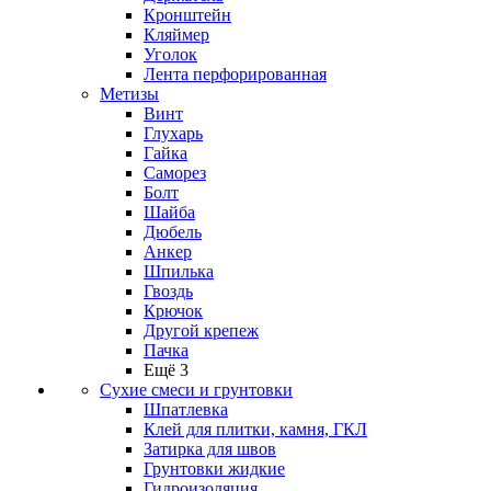
Кронштейн
Кляймер
Уголок
Лента перфорированная
Метизы
Винт
Глухарь
Гайка
Саморез
Болт
Шайба
Дюбель
Анкер
Шпилька
Гвоздь
Крючок
Другой крепеж
Пачка
Ещё 3
Сухие смеси и грунтовки
Шпатлевка
Клей для плитки, камня, ГКЛ
Затирка для швов
Грунтовки жидкие
Гидроизоляция