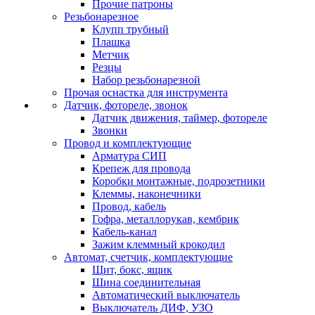
Прочие патроны
Резьбонарезное
Клупп трубный
Плашка
Метчик
Резцы
Набор резьбонарезной
Прочая оснастка для инструмента
Датчик, фотореле, звонок
Датчик движения, таймер, фотореле
Звонки
Провод и комплектующие
Арматура СИП
Крепеж для провода
Коробки монтажные, подрозетники
Клеммы, наконечники
Провод, кабель
Гофра, металлорукав, кембрик
Кабель-канал
Зажим клеммный крокодил
Автомат, счетчик, комплектующие
Щит, бокс, ящик
Шина соединительная
Автоматический выключатель
Выключатель ДИФ, УЗО