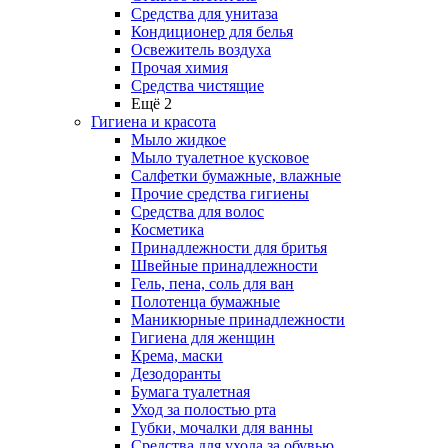
Средства для унитаза
Кондиционер для белья
Освежитель воздуха
Прочая химия
Средства чистящие
Ещё 2
Гигиена и красота
Мыло жидкое
Мыло туалетное кусковое
Салфетки бумажные, влажные
Прочие средства гигиены
Средства для волос
Косметика
Принадлежности для бритья
Швейные принадлежности
Гель, пена, соль для ван
Полотенца бумажные
Маникюрные принадлежности
Гигиена для женщин
Крема, маски
Дезодоранты
Бумага туалетная
Уход за полостью рта
Губки, мочалки для ванны
Средства для ухода за обувью