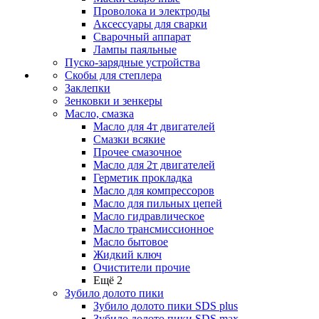
Проволока и электроды
Аксессуары для сварки
Сварочный аппарат
Лампы паяльные
Пуско-зарядные устройства
Скобы для степлера
Заклепки
Зенковки и зенкеры
Масло, смазка
Масло для 4т двигателей
Смазки всякие
Прочее смазочное
Масло для 2т двигателей
Герметик прокладка
Масло для компрессоров
Масло для пильных цепей
Масло гидравлическое
Масло трансмиссионное
Масло бытовое
Жидкий ключ
Очистители прочие
Ещё 2
Зубило долото пики
Зубило долото пики SDS plus
Зубило долото пики SDS max