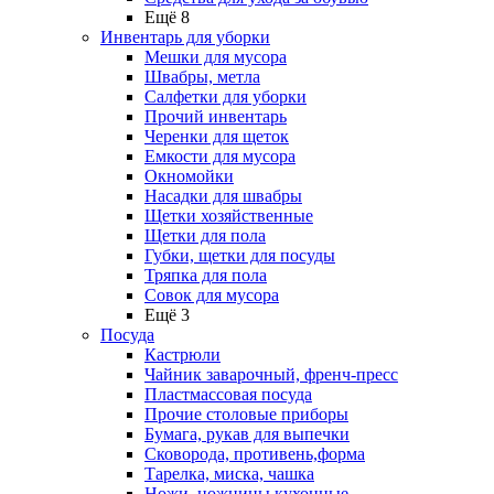
Ещё 8
Инвентарь для уборки
Мешки для мусора
Швабры, метла
Салфетки для уборки
Прочий инвентарь
Черенки для щеток
Емкости для мусора
Окномойки
Насадки для швабры
Щетки хозяйственные
Щетки для пола
Губки, щетки для посуды
Тряпка для пола
Совок для мусора
Ещё 3
Посуда
Кастрюли
Чайник заварочный, френч-пресс
Пластмассовая посуда
Прочие столовые приборы
Бумага, рукав для выпечки
Сковорода, противень,форма
Тарелка, миска, чашка
Ножи, ножницы кухонные