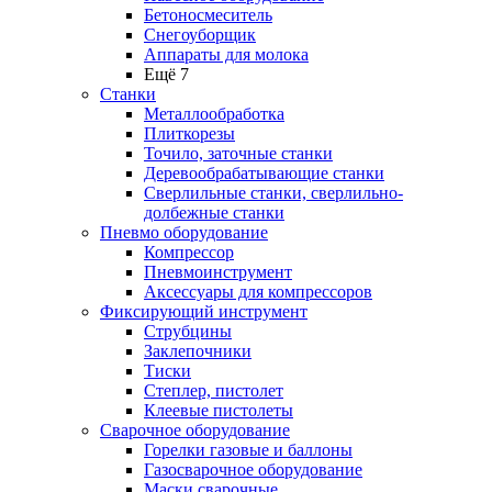
Бетоносмеситель
Снегоуборщик
Аппараты для молока
Ещё 7
Станки
Металлообработка
Плиткорезы
Точило, заточные станки
Деревообрабатывающие станки
Сверлильные станки, сверлильно-
долбежные станки
Пневмо оборудование
Компрессор
Пневмоинструмент
Аксессуары для компрессоров
Фиксирующий инструмент
Струбцины
Заклепочники
Тиски
Степлер, пистолет
Клеевые пистолеты
Сварочное оборудование
Горелки газовые и баллоны
Газосварочное оборудование
Маски сварочные