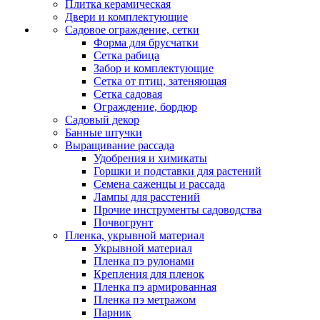
Плитка керамическая
Двери и комплектующие
Садовое ограждение, сетки
Форма для брусчатки
Сетка рабица
Забор и комплектующие
Сетка от птиц, затеняющая
Сетка садовая
Ограждение, бордюр
Садовый декор
Банные штучки
Выращивание рассада
Удобрения и химикаты
Горшки и подставки для растений
Семена саженцы и рассада
Лампы для расстений
Прочие инструменты садоводства
Почвогрунт
Пленка, укрывной материал
Укрывной материал
Пленка пэ рулонами
Крепления для пленок
Пленка пэ армированная
Пленка пэ метражом
Парник