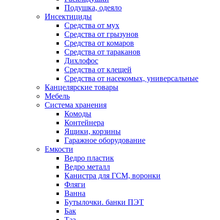
Подушка, одеяло
Инсектициды
Средства от мух
Средства от грызунов
Средства от комаров
Средства от тараканов
Дихлофос
Средства от клещей
Средства от насекомых, универсальные
Канцелярские товары
Мебель
Система хранения
Комоды
Контейнера
Ящики, корзины
Гаражное оборудование
Емкости
Ведро пластик
Ведро металл
Канистра для ГСМ, воронки
Фляги
Ванна
Бутылочки. банки ПЭТ
Бак
Таз