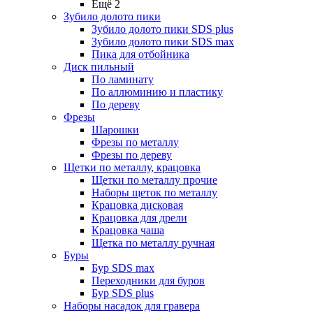
Ещё 2
Зубило долото пики
Зубило долото пики SDS plus
Зубило долото пики SDS max
Пика для отбойника
Диск пильный
По ламинату
По аллюминию и пластику
По дереву
Фрезы
Шарошки
Фрезы по металлу
Фрезы по дереву
Щетки по металлу, крацовка
Щетки по металлу прочие
Наборы щеток по металлу
Крацовка дисковая
Крацовка для дрели
Крацовка чаша
Щетка по металлу ручная
Буры
Бур SDS max
Переходники для буров
Бур SDS plus
Наборы насадок для гравера