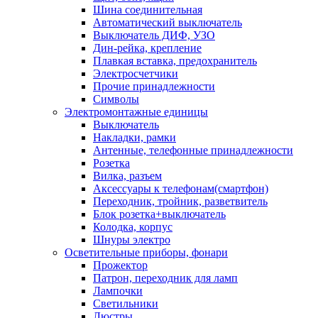
Шина соединительная
Автоматический выключатель
Выключатель ДИФ, УЗО
Дин-рейка, крепление
Плавкая вставка, предохранитель
Электросчетчики
Прочие принадлежности
Символы
Электромонтажные единицы
Выключатель
Накладки, рамки
Антенные, телефонные принадлежности
Розетка
Вилка, разъем
Аксессуары к телефонам(смартфон)
Переходник, тройник, разветвитель
Блок розетка+выключатель
Колодка, корпус
Шнуры электро
Осветительные приборы, фонари
Прожектор
Патрон, переходник для ламп
Лампочки
Светильники
Люстры