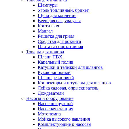
Шампуры
Уголь топливный, брикет
Щепа для копчения
Веер для раздува угля
Коптильня
Мангал
Решетка для гриля
Средства для розжига
Плита газ портативная
Товары для полива
Шланг ПВХ
Капельный полив
Катушки и тележки для шлангов
Рукав напорный
Шланг резиновый
Коннекторы и штуцеры для шлангов
Лейка садовая, опрыскиватель
Дождеватели
Насосы и оборудование
Насос погружной
Насосная станция
Мотопомпа
Мойка высокого давления
Комплектующие к насосам