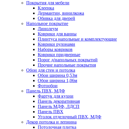
Покрытия для мебели
Клеенка
Дермантин, винилкожа
Обивка для дверей
Напольное покрытие
Линолеум
Коврики для ванны
Плинтуса напольные и комплектующие
Коврики рулонами
Наборы ковриков
Коврики придверные
Порог д/напольных покрытий
Прочие напольные покрытия
Обои для стен и потолка
Обои ширина 0,53м
Обои ширина 1,06м
Фотообои
Панель ПВХ, МДФ
Фартук для кухни
Панель декоративная
Панель МДФ, ЛДСП
Панель ПВХ
Уголок отделочный ПВХ, МДФ
Декор потолка и лепнина
Потолочная плитка