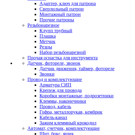
Адаптер, ключ для патрона
Сверлильный патрон
Монтажный патрон
Прочие патроны
Резьбонарезное
Клупп трубный
Плашка
Метчик
Резцы
Набор резьбонарезной
Прочая оснастка для инструмента
Датчик, фотореле, звонок
Датчик движения, таймер, фотореле
Звонки
Провод и комплектующие
Арматура СИП
Крепеж для провода
Коробки монтажные, подрозетники
Клеммы, наконечники
Провод, кабель
Гофра, металлорукав, кембрик
Кабель-канал
Зажим клеммный крокодил
Автомат, счетчик, комплектующие
Щит, бокс, ящик