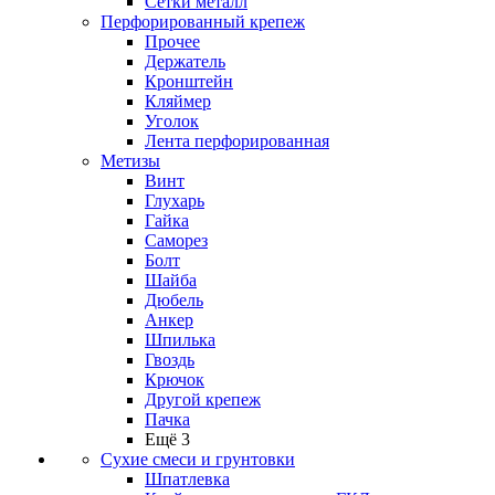
Сетки металл
Перфорированный крепеж
Прочее
Держатель
Кронштейн
Кляймер
Уголок
Лента перфорированная
Метизы
Винт
Глухарь
Гайка
Саморез
Болт
Шайба
Дюбель
Анкер
Шпилька
Гвоздь
Крючок
Другой крепеж
Пачка
Ещё 3
Сухие смеси и грунтовки
Шпатлевка