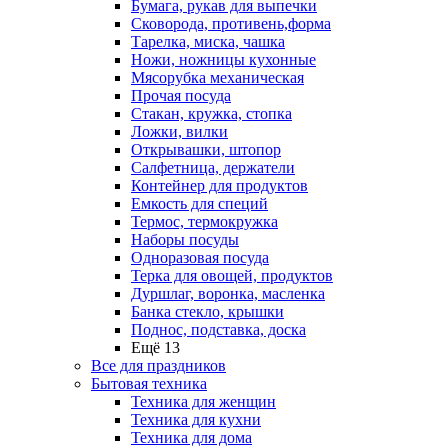
Бумага, рукав для выпечки
Сковорода, противень,форма
Тарелка, миска, чашка
Ножи, ножницы кухонные
Мясорубка механическая
Прочая посуда
Стакан, кружка, стопка
Ложки, вилки
Открывашки, штопор
Салфетница, держатели
Контейнер для продуктов
Емкость для специй
Термос, термокружка
Наборы посуды
Одноразовая посуда
Терка для овощей, продуктов
Дуршлаг, воронка, масленка
Банка стекло, крышки
Поднос, подставка, доска
Ещё 13
Все для праздников
Бытовая техника
Техника для женщин
Техника для кухни
Техника для дома