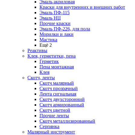
Эмаль акриловая
Краски для внутренних и внешних работ
Эмаль ПФ-115
Эмаль НЦ
Прочие краски
Эмаль ПФ-226, для пола
Морилки и лаки
Мастика
Ещё 2
Реактивы
Клея, герметитки, пена
Герметик
Пена монтажная
Клея
Скотч, ленты
Скотч малярный
Скотч прозрачный
Лента сигнальная
Скотч двухсторонний
Скотч армированный
Скотч цветной
Прочие ленты
Скотч металлизированный
Серпянка
Малярный инструмент