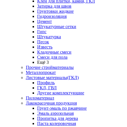
Клей для плитки, камня, ГКЛ
Затирка для швов
Грунтовки жидкие
Гидроизоляция
Цемент
Штукатурные сетки
Гипс
Штукатурка
Песок
Известь
Кладочные смеси
Смеси для пола
Ещё 3
Прочие стройматериалы
Металлопрокат
Листовые материалы(ГКЛ)
Профиль
ГКЛ, ГВЛ
Другие комплектующие
Пиломатериал
Лакокрасочная продукция
Грунт-эмаль по ржавчине
Эмаль аэрозольная
Пропитка для дерева
Паста колеровочная