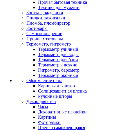
Прочая бытовая техника
Техника для мужчин
Зонты, дождевики
Спички, зажигалки
Пломба, пломбиратор
Зоотовары
Самогоноварение
Прочие хозтовары
Термометр, гигрометр
Термометр уличный
Термометр для воды
Термометр для бани
Термометры всякие
Гигрометр, барометр
Термометр оконный
Оформление окна
Карнизы для штор
Солнцезащитная пленка
Рулонные шторы
Декор для стен
Часы
Декоративные наклейки
Картины
Фоторамки
Пленка самоклеющаяся