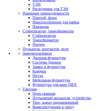
ТЭН
Расходники для ТЭН
Паяльные принадлежности
Припой, флюс
Приспособления для пайки
Паяльник
Стабилизатор, трансформатор
Стабилизатор
Трансформатор
Прочее
Пускатель, контактор, реле
Замочноскобяное
Дверная фурнитура
Система Джокер
Замки и фурнитура
Крючки
Петли
Мебельная фурнитура
Фурнитура для окон ПВХ
Такелаж
Цепь сварная
Подъемный механизм, устройство
Трос, канат оцинкованный
Комплектующие к тросу