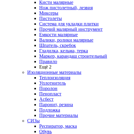
Кисти малярные
Нож пистолетный, лезвия
Миксеры
Пистолеты
Система для укладки плитки
Прочий малярный инструмент
Емкости малярные
Валики, ролики малярные
Шпатель, скребок
Гладилка, кельма, терка
Маркер, карандаш строительный
Правило
Ещё 2
Изоляционные материалы
Теплоизоляция
Уплотнитель
Поролон
Пенопласт
Асбест
Паронит, резина
Подложка
Прочие материалы
СИЗы
Респиратор, маска
Обувь