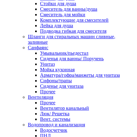
Стойки для душа
Смеситель для ванны/душа
Смеситель для мойки
Комплектующие для смесителей
Лейка для душа
Подводка гибкая для смесителя
Шланги для стиральных машин сливные,
заливные
Санфаянс
Умывальник/пьедестал
Сиденья для ванны/ Поручень
Унитаз
Мойка кухонная
Арматура/гофра/манжеты для унитаза
Сифоны/трапы
Сиденье для унитаза
Прочее
Вентиляция
Прочее
Вентилятор канальный
Люк/ Решетка
Вент. системы
Водопровод и канализация
Водосчетчик
ПНД