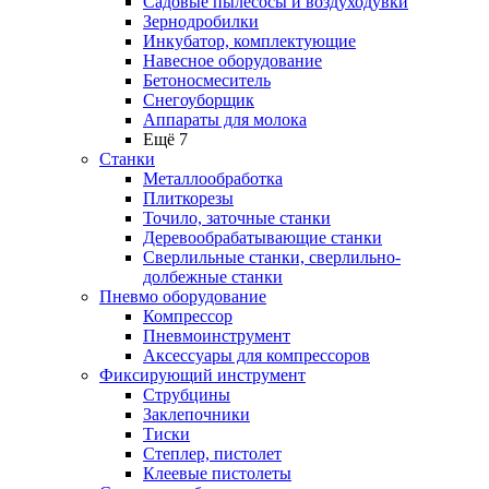
Садовые пылесосы и воздуходувки
Зернодробилки
Инкубатор, комплектующие
Навесное оборудование
Бетоносмеситель
Снегоуборщик
Аппараты для молока
Ещё 7
Станки
Металлообработка
Плиткорезы
Точило, заточные станки
Деревообрабатывающие станки
Сверлильные станки, сверлильно-
долбежные станки
Пневмо оборудование
Компрессор
Пневмоинструмент
Аксессуары для компрессоров
Фиксирующий инструмент
Струбцины
Заклепочники
Тиски
Степлер, пистолет
Клеевые пистолеты