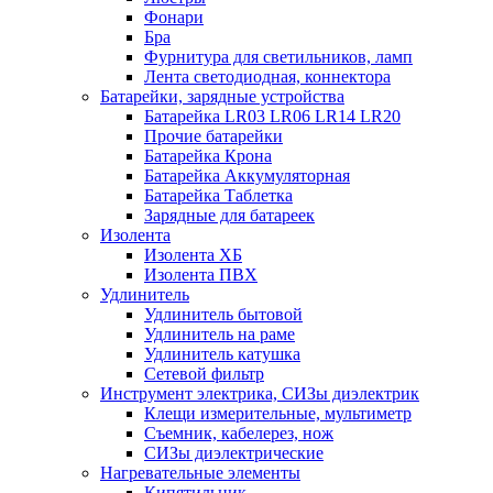
Фонари
Бра
Фурнитура для светильников, ламп
Лента светодиодная, коннектора
Батарейки, зарядные устройства
Батарейка LR03 LR06 LR14 LR20
Прочие батарейки
Батарейка Крона
Батарейка Аккумуляторная
Батарейка Таблетка
Зарядные для батареек
Изолента
Изолента ХБ
Изолента ПВХ
Удлинитель
Удлинитель бытовой
Удлинитель на раме
Удлинитель катушка
Сетевой фильтр
Инструмент электрика, СИЗы диэлектрик
Клещи измерительные, мультиметр
Съемник, кабелерез, нож
СИЗы диэлектрические
Нагревательные элементы
Кипятильник