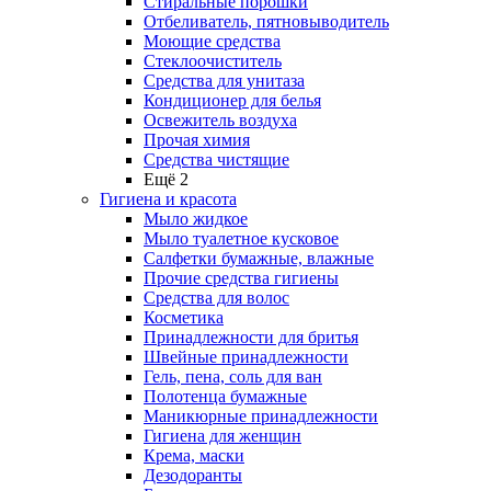
Стиральные порошки
Отбеливатель, пятновыводитель
Моющие средства
Стеклоочиститель
Средства для унитаза
Кондиционер для белья
Освежитель воздуха
Прочая химия
Средства чистящие
Ещё 2
Гигиена и красота
Мыло жидкое
Мыло туалетное кусковое
Салфетки бумажные, влажные
Прочие средства гигиены
Средства для волос
Косметика
Принадлежности для бритья
Швейные принадлежности
Гель, пена, соль для ван
Полотенца бумажные
Маникюрные принадлежности
Гигиена для женщин
Крема, маски
Дезодоранты