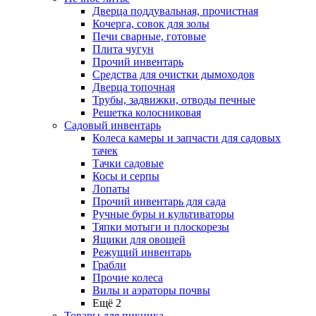
Дверца поддувальная, прочистная
Кочерга, совок для золы
Печи сварные, готовые
Плита чугун
Прочий инвентарь
Средства для очистки дымоходов
Дверца топочная
Трубы, задвижки, отводы печные
Решетка колосниковая
Садовый инвентарь
Колеса камеры и запчасти для садовых
тачек
Тачки садовые
Косы и серпы
Лопаты
Прочий инвентарь для сада
Ручные буры и культиваторы
Тяпки мотыги и плоскорезы
Ящики для овощей
Режущий инвентарь
Грабли
Прочие колеса
Вилы и аэраторы почвы
Ещё 2
Товары для пикника