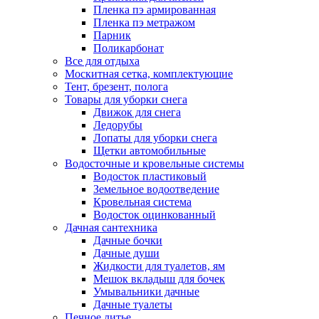
Пленка пэ армированная
Пленка пэ метражом
Парник
Поликарбонат
Все для отдыха
Москитная сетка, комплектующие
Тент, брезент, полога
Товары для уборки снега
Движок для снега
Ледорубы
Лопаты для уборки снега
Щетки автомобильные
Водосточные и кровельные системы
Водосток пластиковый
Земельное водоотведение
Кровельная система
Водосток оцинкованный
Дачная сантехника
Дачные бочки
Дачные души
Жидкости для туалетов, ям
Мешок вкладыш для бочек
Умывальники дачные
Дачные туалеты
Печное литье