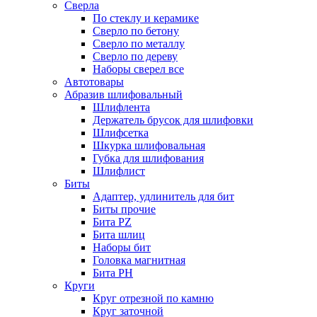
Сверла
По стеклу и керамике
Сверло по бетону
Сверло по металлу
Сверло по дереву
Наборы сверел все
Автотовары
Абразив шлифовальный
Шлифлента
Держатель брусок для шлифовки
Шлифсетка
Шкурка шлифовальная
Губка для шлифования
Шлифлист
Биты
Адаптер, удлинитель для бит
Биты прочие
Бита PZ
Бита шлиц
Наборы бит
Головка магнитная
Бита PH
Круги
Круг отрезной по камню
Круг заточной