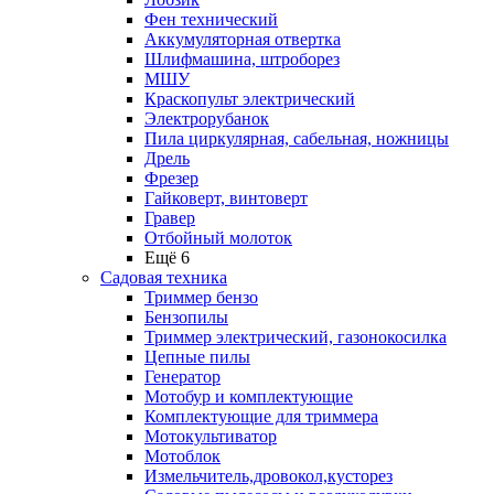
Фен технический
Аккумуляторная отвертка
Шлифмашина, штроборез
МШУ
Краскопульт электрический
Электрорубанок
Пила циркулярная, сабельная, ножницы
Дрель
Фрезер
Гайковерт, винтоверт
Гравер
Отбойный молоток
Ещё 6
Садовая техника
Триммер бензо
Бензопилы
Триммер электрический, газонокосилка
Цепные пилы
Генератор
Мотобур и комплектующие
Комплектующие для триммера
Мотокультиватор
Мотоблок
Измельчитель,дровокол,кусторез