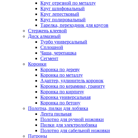
Круг отрезной по металлу
Круг шлифовальный
Круг лепестковый
Круг полировальный
Тарелка, переходник для кругов
Стержень клеевой
Диск алмазный
Турбо универсальный
Сплошной
Чаша, черепашка
Сегмент
Коронки
Коронка по дереву
Коронка по металлу
Адаптер, удлинитель коронок
Коронка по керамике, граниту
Коронка по кирпичу
Коронка универсальная
Коронка по бетону
Полотна, пилки для лобзика
Лента пильная
Полотно для ручной ножовки
Пилки для электролобзика
Полотно для сабельной ножовки
Патроны