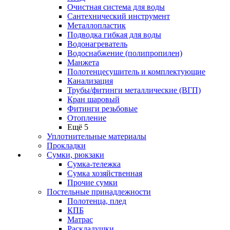
Очистная система для воды
Сантехнический инструмент
Металлопластик
Подводка гибкая для воды
Водонагреватель
Водоснабжение (полипропилен)
Манжета
Полотенцесушитель и комплектующие
Канализация
Трубы/фитинги металлические (ВГП)
Кран шаровый
Фитинги резьбовые
Отопление
Ещё 5
Уплотнительные материалы
Прокладки
Сумки, рюкзаки
Сумка-тележка
Сумка хозяйственная
Прочие сумки
Постельные принадлежности
Полотенца, плед
КПБ
Матрас
Раскладушки