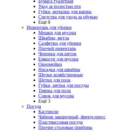
Бумага туалетная
Уход за полостью рта
Губки, мочалки для ванны
Средства для ухода за обувью
Ещё 8
Инвентарь для уборки
Мешки для мусора
Швабры, метла
Салфетки для уборки
Прочий инвентарь
Черенки для щеток
Емкости для мусора
Окномойки
Насадки для швабры
Щетки хозяйственные
Щетки для пола
Губки, щетки для посуды
Тряпка для пола
Совок для мусора
Ещё 3
Посуда
Кастрюли
Чайник заварочный, френч-пресс
Пластмассовая посуда
Прочие столовые приборы