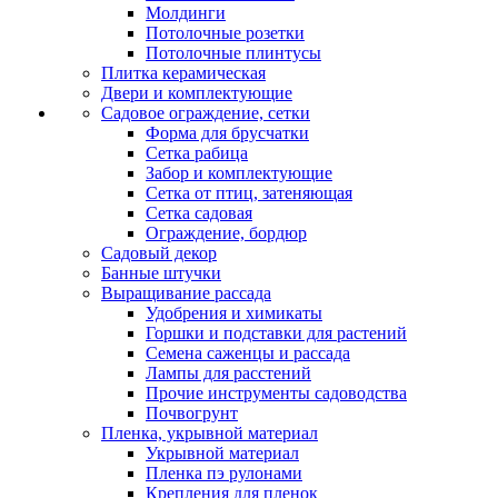
Молдинги
Потолочные розетки
Потолочные плинтусы
Плитка керамическая
Двери и комплектующие
Садовое ограждение, сетки
Форма для брусчатки
Сетка рабица
Забор и комплектующие
Сетка от птиц, затеняющая
Сетка садовая
Ограждение, бордюр
Садовый декор
Банные штучки
Выращивание рассада
Удобрения и химикаты
Горшки и подставки для растений
Семена саженцы и рассада
Лампы для расстений
Прочие инструменты садоводства
Почвогрунт
Пленка, укрывной материал
Укрывной материал
Пленка пэ рулонами
Крепления для пленок