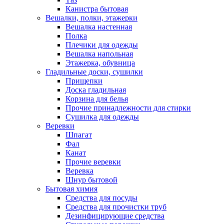
Канистра бытовая
Вешалки, полки, этажерки
Вешалка настенная
Полка
Плечики для одежды
Вешалка напольная
Этажерка, обувница
Гладильные доски, сушилки
Прищепки
Доска гладильная
Корзина для белья
Прочие принадлежности для стирки
Сушилка для одежды
Веревки
Шпагат
Фал
Канат
Прочие веревки
Веревка
Шнур бытовой
Бытовая химия
Средства для посуды
Средства для прочистки труб
Дезинфицирующие средства