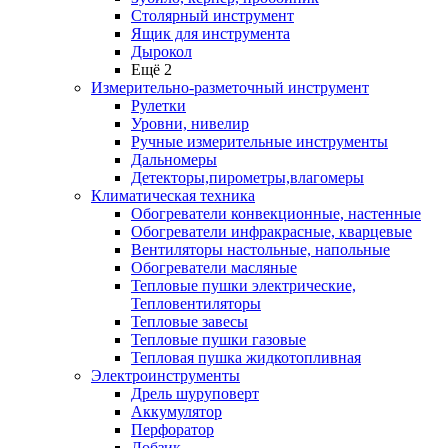
Столярный инструмент
Ящик для инструмента
Дырокол
Ещё 2
Измерительно-разметочный инструмент
Рулетки
Уровни, нивелир
Ручные измерительные инструменты
Дальномеры
Детекторы,пирометры,влагомеры
Климатическая техника
Обогреватели конвекционные, настенные
Обогреватели инфракрасные, кварцевые
Вентиляторы настольные, напольные
Обогреватели масляные
Тепловые пушки электрические,
Тепловентиляторы
Тепловые завесы
Тепловые пушки газовые
Тепловая пушка жидкотопливная
Электроинструменты
Дрель шуруповерт
Аккумулятор
Перфоратор
Лобзик