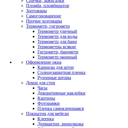
Спички, зажигалки
Пломба, пломбиратор
Зоотовары
Самогоноварение
Прочие хозтовары
Термометр, гигрометр
Термометр уличный
Термометр для воды
Термометр для бани
Термометры всякие
Гигрометр, барометр
Термометр оконный
Оформление окна
Карнизы для штор
Солнцезащитная пленка
Рулонные шторы
Декор для стен
Часы
Декоративные наклейки
Картины
Фоторамки
Пленка самоклеющаяся
Покрытия для мебели
Клеенка
Дермантин, винилкожа