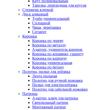
Круг полировальный
Тарелка, переходник для кругов
Стержень клеевой
Диск алмазный
Турбо универсальный
Сплошной
Чаша, черепашка
Сегмент
Коронки
Коронка по дереву
Коронка по металлу
Адаптер, удлинитель коронок
Коронка по керамике, граниту
Коронка по кирпичу
Коронка универсальная
Коронка по бетону
Полотна, пилки для лобзика
Лента пильная
Полотно для ручной ножовки
Пилки для электролобзика
Полотно для сабельной ножовки
Патроны
Адаптер, ключ для патрона
Сверлильный патрон
Монтажный патрон