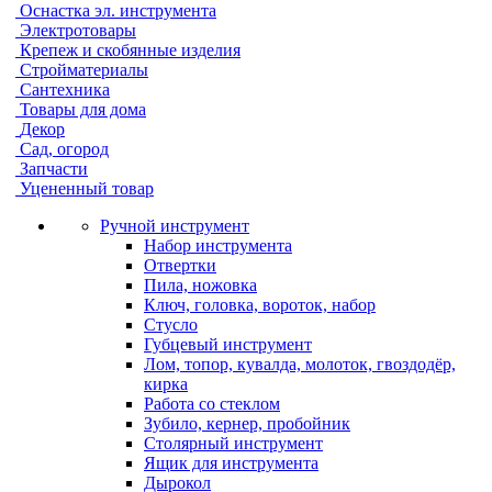
Оснастка эл. инструмента
Электротовары
Крепеж и скобянные изделия
Стройматериалы
Сантехника
Товары для дома
Декор
Сад, огород
Запчасти
Уцененный товар
Ручной инструмент
Набор инструмента
Отвертки
Пила, ножовка
Ключ, головка, вороток, набор
Стусло
Губцевый инструмент
Лом, топор, кувалда, молоток, гвоздодёр,
кирка
Работа со стеклом
Зубило, кернер, пробойник
Столярный инструмент
Ящик для инструмента
Дырокол