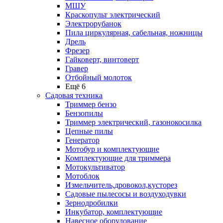
МШУ
Краскопульт электрический
Электрорубанок
Пила циркулярная, сабельная, ножницы
Дрель
Фрезер
Гайковерт, винтоверт
Гравер
Отбойный молоток
Ещё 6
Садовая техника
Триммер бензо
Бензопилы
Триммер электрический, газонокосилка
Цепные пилы
Генератор
Мотобур и комплектующие
Комплектующие для триммера
Мотокультиватор
Мотоблок
Измельчитель,дровокол,кусторез
Садовые пылесосы и воздуходувки
Зернодробилки
Инкубатор, комплектующие
Навесное оборудование