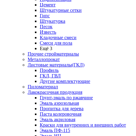
Цемент
Штукатурные сетки
Гипс
Штукатурка
Песок
Известь
Кладочные смеси
Смеси для пола
Ещё 3
Прочие стройматериалы
Металлопрокат
Листовые материалы(ГКЛ)
Профиль
ГКЛ, ГВЛ
Другие комплектующие
Пиломатериал
Лакокрасочная продукция
Грунт-эмаль по ржавчине
Эмаль аэрозольная
Пропитка для дерева
Паста колеровочная
Эмаль акриловая
Краски для внутренних и внешних работ
Эмаль ПФ-115
Эмаль НЦ