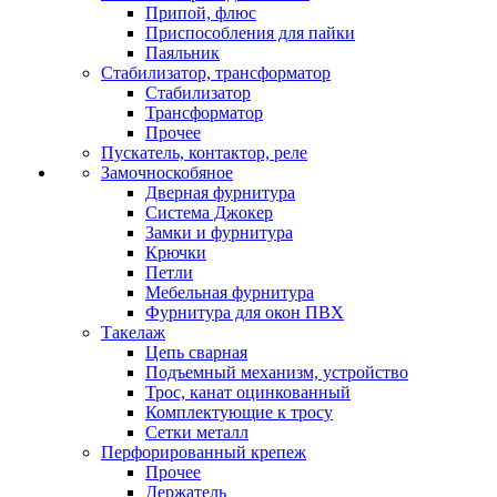
Припой, флюс
Приспособления для пайки
Паяльник
Стабилизатор, трансформатор
Стабилизатор
Трансформатор
Прочее
Пускатель, контактор, реле
Замочноскобяное
Дверная фурнитура
Система Джокер
Замки и фурнитура
Крючки
Петли
Мебельная фурнитура
Фурнитура для окон ПВХ
Такелаж
Цепь сварная
Подъемный механизм, устройство
Трос, канат оцинкованный
Комплектующие к тросу
Сетки металл
Перфорированный крепеж
Прочее
Держатель