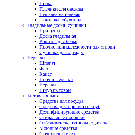
Полка
Плечики для одежды
Вешалка напольная
Этажерка, обувница
Гладильные доски, сушилки
Прищепки
Доска гладильная
Корзина для белья
Прочие принадлежности для стирки
Сушилка для одежды
Веревки
Шпагат
Фал
Канат
Прочие веревки
Веревка
Шнур бытовой
Бытовая химия
Средства для посуды
Средства для прочистки труб
Дезинфицирующие средства
Стиральные порошки
Отбеливатель, пятновыводитель
Моющие средства
Стеклоочиститель