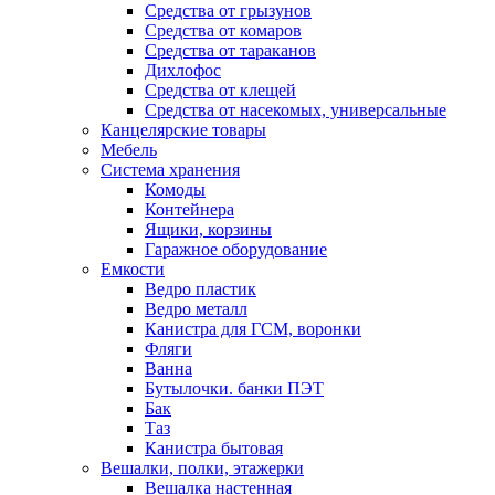
Средства от грызунов
Средства от комаров
Средства от тараканов
Дихлофос
Средства от клещей
Средства от насекомых, универсальные
Канцелярские товары
Мебель
Система хранения
Комоды
Контейнера
Ящики, корзины
Гаражное оборудование
Емкости
Ведро пластик
Ведро металл
Канистра для ГСМ, воронки
Фляги
Ванна
Бутылочки. банки ПЭТ
Бак
Таз
Канистра бытовая
Вешалки, полки, этажерки
Вешалка настенная