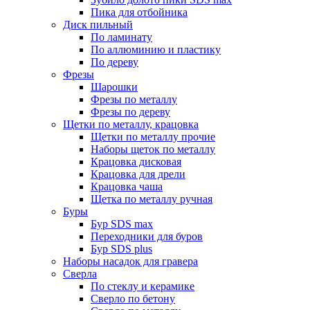
Пика для отбойника
Диск пильный
По ламинату
По аллюминию и пластику
По дереву
Фрезы
Шарошки
Фрезы по металлу
Фрезы по дереву
Щетки по металлу, крацовка
Щетки по металлу прочие
Наборы щеток по металлу
Крацовка дисковая
Крацовка для дрели
Крацовка чаша
Щетка по металлу ручная
Буры
Бур SDS max
Переходники для буров
Бур SDS plus
Наборы насадок для гравера
Сверла
По стеклу и керамике
Сверло по бетону