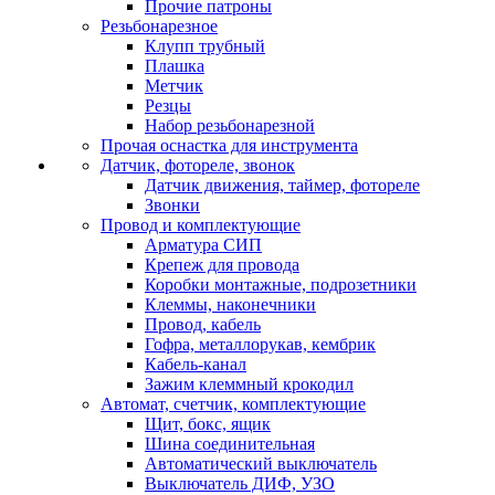
Прочие патроны
Резьбонарезное
Клупп трубный
Плашка
Метчик
Резцы
Набор резьбонарезной
Прочая оснастка для инструмента
Датчик, фотореле, звонок
Датчик движения, таймер, фотореле
Звонки
Провод и комплектующие
Арматура СИП
Крепеж для провода
Коробки монтажные, подрозетники
Клеммы, наконечники
Провод, кабель
Гофра, металлорукав, кембрик
Кабель-канал
Зажим клеммный крокодил
Автомат, счетчик, комплектующие
Щит, бокс, ящик
Шина соединительная
Автоматический выключатель
Выключатель ДИФ, УЗО