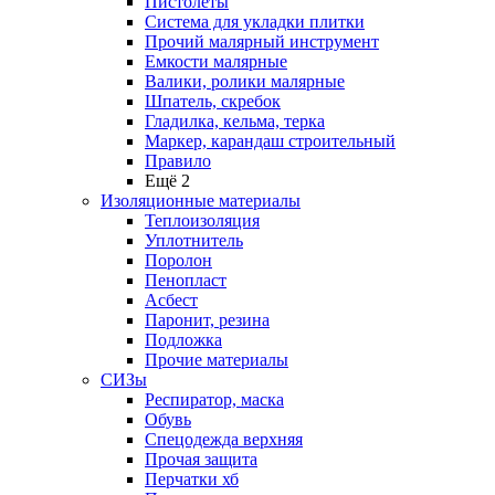
Пистолеты
Система для укладки плитки
Прочий малярный инструмент
Емкости малярные
Валики, ролики малярные
Шпатель, скребок
Гладилка, кельма, терка
Маркер, карандаш строительный
Правило
Ещё 2
Изоляционные материалы
Теплоизоляция
Уплотнитель
Поролон
Пенопласт
Асбест
Паронит, резина
Подложка
Прочие материалы
СИЗы
Респиратор, маска
Обувь
Спецодежда верхняя
Прочая защита
Перчатки хб