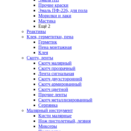
Прочие краски
Эмаль ПФ-226, для пола
Морилки и лаки
Мастика
Ещё 2
Реактивы
Клея, герметитки, пена
Герметик
Пена монтажная
Клея
Скотч, ленты
Скотч малярный
Скотч прозрачный
Лента сигнальная
Скотч двухсторонний
Скотч армированный
Скотч цветной
Прочие ленты
Скотч металлизированный
Серпянка
Малярный инструмент
Кисти малярные
Нож пистолетный, лезвия
Миксеры