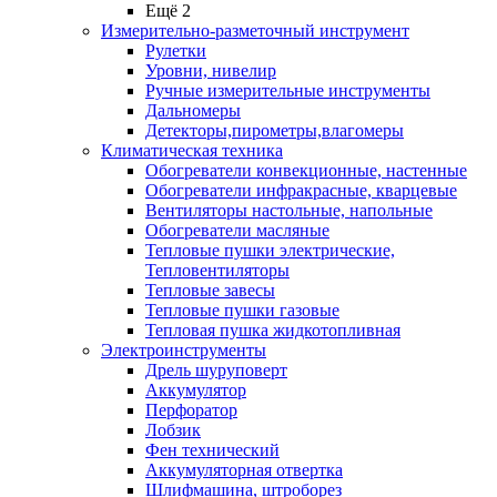
Ещё 2
Измерительно-разметочный инструмент
Рулетки
Уровни, нивелир
Ручные измерительные инструменты
Дальномеры
Детекторы,пирометры,влагомеры
Климатическая техника
Обогреватели конвекционные, настенные
Обогреватели инфракрасные, кварцевые
Вентиляторы настольные, напольные
Обогреватели масляные
Тепловые пушки электрические,
Тепловентиляторы
Тепловые завесы
Тепловые пушки газовые
Тепловая пушка жидкотопливная
Электроинструменты
Дрель шуруповерт
Аккумулятор
Перфоратор
Лобзик
Фен технический
Аккумуляторная отвертка
Шлифмашина, штроборез