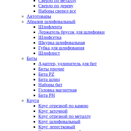
Сверло по металлу
Сверло по дереву
Наборы сверел все
Автотовары
Абразив шлифовальный
Шлифлента
Держатель брусок для шлифовки
Шлифсетка
Шкурка шлифовальная
Губка для шлифования
Шлифлист
Биты
Адаптер, удлинитель для бит
Биты прочие
Бита PZ
Бита шлиц
Наборы бит
Головка магнитная
Бита PH
Круги
Круг отрезной по камню
Круг заточной
Круг отрезной по металлу
Круг шлифовальный
Круг лепестковый