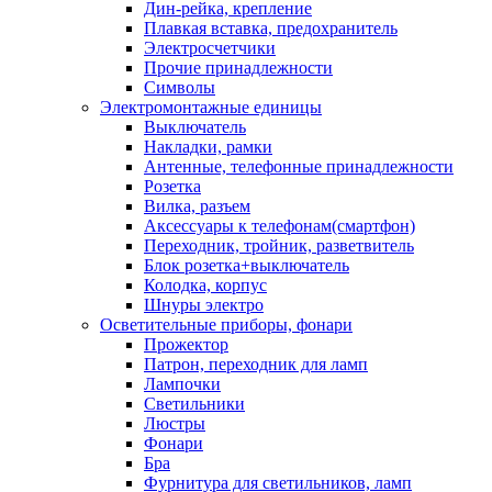
Дин-рейка, крепление
Плавкая вставка, предохранитель
Электросчетчики
Прочие принадлежности
Символы
Электромонтажные единицы
Выключатель
Накладки, рамки
Антенные, телефонные принадлежности
Розетка
Вилка, разъем
Аксессуары к телефонам(смартфон)
Переходник, тройник, разветвитель
Блок розетка+выключатель
Колодка, корпус
Шнуры электро
Осветительные приборы, фонари
Прожектор
Патрон, переходник для ламп
Лампочки
Светильники
Люстры
Фонари
Бра
Фурнитура для светильников, ламп