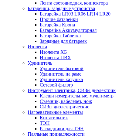
Лента светодиодная, коннектора
Батарейки, зарядные устройства
Батарейка LR03 LR06 LR14 LR20
Прочие батарейки
Батарейка Крона
Батарейка Аккумуляторная
Батарейка Таблетка
Зарядные для батареек
Изолента
Изолента ХБ
Изолента ПВХ
Удлинитель
Удлинитель бытовой
Удлинитель на раме
Удлинитель катушка
Сетевой фильтр
Инструмент электрика, СИЗы диэлектрик
Клещи измерительные, мультиметр
Съемник, кабелерез, нож
СИЗы диэлектрические
Нагревательные элементы
Кипятильник
ТЭН
Расходники для ТЭН
Паяльные принадлежности