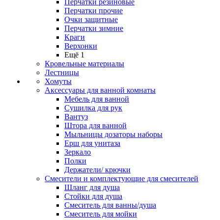
Перчатки резиновые
Перчатки прочие
Очки защитные
Перчатки зимние
Краги
Верхонки
Ещё 1
Кровельные материалы
Лестницы
Хомуты
Аксессуары для ванной комнаты
Мебель для ванной
Сушилка для рук
Вантуз
Штора для ванной
Мыльницы дозаторы наборы
Ерш для унитаза
Зеркало
Полки
Держатели/ крючки
Смесители и комплектующие для смесителей
Шланг для душа
Стойки для душа
Смеситель для ванны/душа
Смеситель для мойки