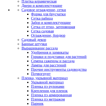
Плитка керамическая
Двери и комплектующие
Садовое ограждение, сетки
Форма для брусчатки
Сетка рабица
Забор и комплектующие
Сетка от птиц, затеняющая
Сетка садовая
Ограждение, бордюр
Садовый декор
Банные штучки
Выращивание рассада
Удобрения и химикаты
Горшки и подставки для растений
Семена саженцы и рассада
Лампы для расстений
Прочие инструменты садоводства
Почвогрунт
Пленка, укрывной материал
Укрывной материал
Пленка пэ рулонами
Крепления для пленок
Пленка пэ армированная
Пленка пэ метражом
Парник