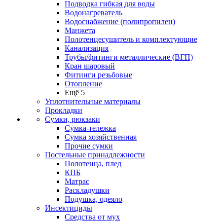
Подводка гибкая для воды
Водонагреватель
Водоснабжение (полипропилен)
Манжета
Полотенцесушитель и комплектующие
Канализация
Трубы/фитинги металлические (ВГП)
Кран шаровый
Фитинги резьбовые
Отопление
Ещё 5
Уплотнительные материалы
Прокладки
Сумки, рюкзаки
Сумка-тележка
Сумка хозяйственная
Прочие сумки
Постельные принадлежности
Полотенца, плед
КПБ
Матрас
Раскладушки
Подушка, одеяло
Инсектициды
Средства от мух