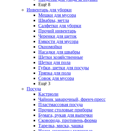
Ещё 8
Инвентарь для уборки
Мешки для мусора
Швабры, метла
Салфетки для уборки
Прочий инвентарь
Черенки для щеток
Емкости для мусора
Окномойки
Насадки для швабры
Щетки хозяйственные
Щетки для пола
Губки, щетки для посуды
Тряпка для пола
Совок для мусора
Ещё 3
Посуда
Кастрюли
Чайник заварочный, френч-пресс
Пластмассовая посуда
Прочие столовые приборы
Бумага, рукав для выпечки
Сковорода, противень,форма
Тарелка, миска, чашка
Ножи, ножницы кухонные