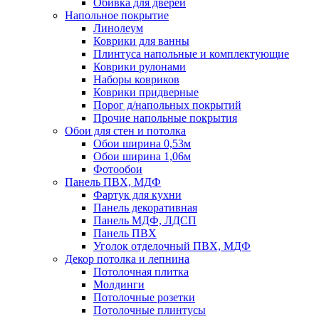
Обивка для дверей
Напольное покрытие
Линолеум
Коврики для ванны
Плинтуса напольные и комплектующие
Коврики рулонами
Наборы ковриков
Коврики придверные
Порог д/напольных покрытий
Прочие напольные покрытия
Обои для стен и потолка
Обои ширина 0,53м
Обои ширина 1,06м
Фотообои
Панель ПВХ, МДФ
Фартук для кухни
Панель декоративная
Панель МДФ, ЛДСП
Панель ПВХ
Уголок отделочный ПВХ, МДФ
Декор потолка и лепнина
Потолочная плитка
Молдинги
Потолочные розетки
Потолочные плинтусы