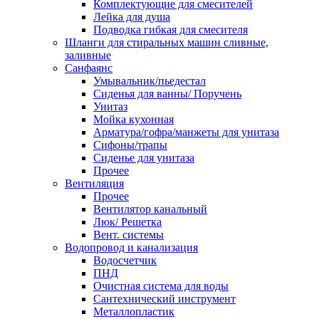
Комплектующие для смесителей
Лейка для душа
Подводка гибкая для смесителя
Шланги для стиральных машин сливные,
заливные
Санфаянс
Умывальник/пьедестал
Сиденья для ванны/ Поручень
Унитаз
Мойка кухонная
Арматура/гофра/манжеты для унитаза
Сифоны/трапы
Сиденье для унитаза
Прочее
Вентиляция
Прочее
Вентилятор канальный
Люк/ Решетка
Вент. системы
Водопровод и канализация
Водосчетчик
ПНД
Очистная система для воды
Сантехнический инструмент
Металлопластик