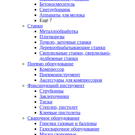
Бетоносмеситель
Снегоуборщик
Аппараты для молока
Ещё 7
Станки
Металлообработка
Плиткорезы
Точило, заточные станки
Деревообрабатывающие станки
Сверлильные станки, сверлильно-
долбежные станки
Пневмо оборудование
Компрессор
Пневмоинструмент
Аксессуары для компрессоров
Фиксирующий инструмент
Струбцины
Заклепочники
Тиски
Степлер, пистолет
Клеевые пистолеты
Сварочное оборудование
Горелки газовые и баллоны
Газосварочное оборудование
Маски сварочные