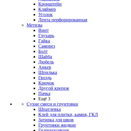
Кронштейн
Кляймер
Уголок
Лента перфорированная
Метизы
Винт
Глухарь
Гайка
Саморез
Болт
Шайба
Дюбель
Анкер
Шпилька
Гвоздь
Крючок
Другой крепеж
Пачка
Ещё 3
Сухие смеси и грунтовки
Шпатлевка
Клей для плитки, камня, ГКЛ
Затирка для швов
Грунтовки жидкие
Гидроизоляция