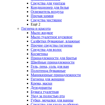
Средства для унитаза
Кондиционер для белья
Освежитель воздуха
Прочая химия
Средства чистящие
Ещё 2
Гигиена и красота
Мыло жидкое
Мыло туалетное кусковое
Салфетки бумажные, влажные
Прочие средства гигиены
Средства для волос
Косметика
Принадлежности для бритья
Швейные принадлежности
Гель, пена, соль для ван
Полотенца бумажные
Маникюрные принадлежности
Гигиена для женщин
Крема, маски
Дезодоранты
Бумага туалетная
Уход за полостью рта
Губки, мочалки для ванны
Средства для ухода за обувью