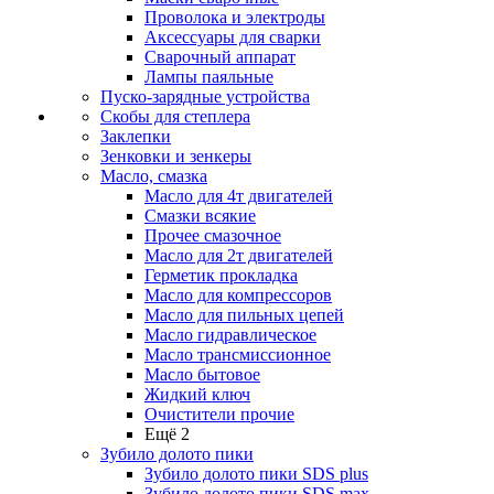
Проволока и электроды
Аксессуары для сварки
Сварочный аппарат
Лампы паяльные
Пуско-зарядные устройства
Скобы для степлера
Заклепки
Зенковки и зенкеры
Масло, смазка
Масло для 4т двигателей
Смазки всякие
Прочее смазочное
Масло для 2т двигателей
Герметик прокладка
Масло для компрессоров
Масло для пильных цепей
Масло гидравлическое
Масло трансмиссионное
Масло бытовое
Жидкий ключ
Очистители прочие
Ещё 2
Зубило долото пики
Зубило долото пики SDS plus
Зубило долото пики SDS max