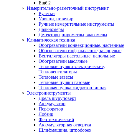
Ещё 2
Измерительно-разметочный инструмент
Рулетки
Уровни, нивелир
Ручные измерительные инструменты
Дальномеры
Детекторы,пирометры,влагомеры
Климатическая техника
Обогреватели конвекционные, настенные
Обогреватели инфракрасные, кварцевые
Вентиляторы настольные, напольные
Обогреватели масляные
Тепловые пушки электрические,
Тепловентиляторы
Тепловые завесы
Тепловые пушки газовые
Тепловая пушка жидкотопливная
Электроинструменты
Дрель шуруповерт
Аккумулятор
Перфоратор
Лобзик
Фен технический
Аккумуляторная отвертка
Шлифмашина, штроборез