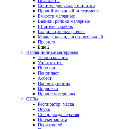
Пистолеты
Система для укладки плитки
Прочий малярный инструмент
Емкости малярные
Валики, ролики малярные
Шпатель, скребок
Гладилка, кельма, терка
Маркер, карандаш строительный
Правило
Ещё 2
Изоляционные материалы
Теплоизоляция
Уплотнитель
Поролон
Пенопласт
Асбест
Паронит, резина
Подложка
Прочие материалы
СИЗы
Респиратор, маска
Обувь
Спецодежда верхняя
Прочая защита
Перчатки хб