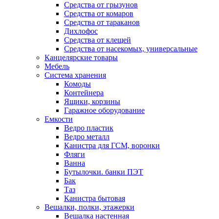
Средства от грызунов
Средства от комаров
Средства от тараканов
Дихлофос
Средства от клещей
Средства от насекомых, универсальные
Канцелярские товары
Мебель
Система хранения
Комоды
Контейнера
Ящики, корзины
Гаражное оборудование
Емкости
Ведро пластик
Ведро металл
Канистра для ГСМ, воронки
Фляги
Ванна
Бутылочки. банки ПЭТ
Бак
Таз
Канистра бытовая
Вешалки, полки, этажерки
Вешалка настенная