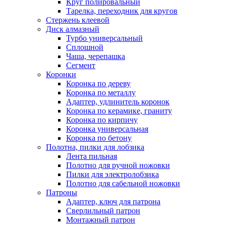
Круг полировальный
Тарелка, переходник для кругов
Стержень клеевой
Диск алмазный
Турбо универсальный
Сплошной
Чаша, черепашка
Сегмент
Коронки
Коронка по дереву
Коронка по металлу
Адаптер, удлинитель коронок
Коронка по керамике, граниту
Коронка по кирпичу
Коронка универсальная
Коронка по бетону
Полотна, пилки для лобзика
Лента пильная
Полотно для ручной ножовки
Пилки для электролобзика
Полотно для сабельной ножовки
Патроны
Адаптер, ключ для патрона
Сверлильный патрон
Монтажный патрон