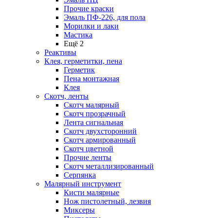
Прочие краски
Эмаль ПФ-226, для пола
Морилки и лаки
Мастика
Ещё 2
Реактивы
Клея, герметитки, пена
Герметик
Пена монтажная
Клея
Скотч, ленты
Скотч малярный
Скотч прозрачный
Лента сигнальная
Скотч двухсторонний
Скотч армированный
Скотч цветной
Прочие ленты
Скотч металлизированный
Серпянка
Малярный инструмент
Кисти малярные
Нож пистолетный, лезвия
Миксеры