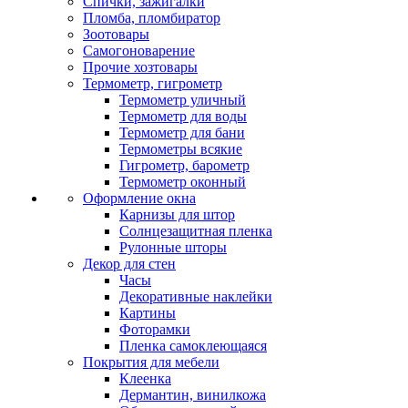
Спички, зажигалки
Пломба, пломбиратор
Зоотовары
Самогоноварение
Прочие хозтовары
Термометр, гигрометр
Термометр уличный
Термометр для воды
Термометр для бани
Термометры всякие
Гигрометр, барометр
Термометр оконный
Оформление окна
Карнизы для штор
Солнцезащитная пленка
Рулонные шторы
Декор для стен
Часы
Декоративные наклейки
Картины
Фоторамки
Пленка самоклеющаяся
Покрытия для мебели
Клеенка
Дермантин, винилкожа