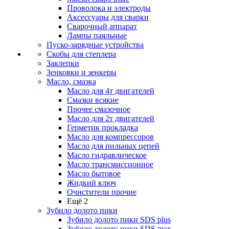
Проволока и электроды
Аксессуары для сварки
Сварочный аппарат
Лампы паяльные
Пуско-зарядные устройства
Скобы для степлера
Заклепки
Зенковки и зенкеры
Масло, смазка
Масло для 4т двигателей
Смазки всякие
Прочее смазочное
Масло для 2т двигателей
Герметик прокладка
Масло для компрессоров
Масло для пильных цепей
Масло гидравлическое
Масло трансмиссионное
Масло бытовое
Жидкий ключ
Очистители прочие
Ещё 2
Зубило долото пики
Зубило долото пики SDS plus
Зубило долото пики SDS max