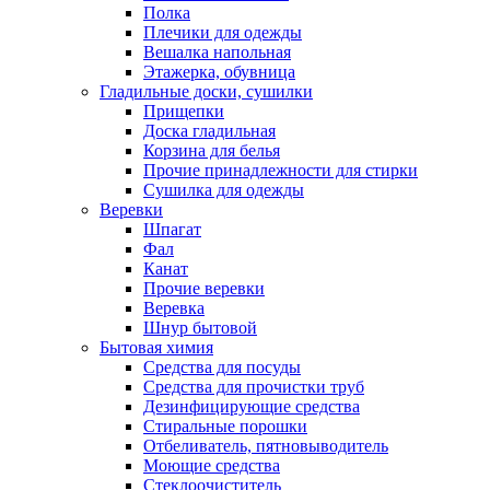
Полка
Плечики для одежды
Вешалка напольная
Этажерка, обувница
Гладильные доски, сушилки
Прищепки
Доска гладильная
Корзина для белья
Прочие принадлежности для стирки
Сушилка для одежды
Веревки
Шпагат
Фал
Канат
Прочие веревки
Веревка
Шнур бытовой
Бытовая химия
Средства для посуды
Средства для прочистки труб
Дезинфицирующие средства
Стиральные порошки
Отбеливатель, пятновыводитель
Моющие средства
Стеклоочиститель