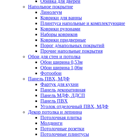
Обивка для дверей
Напольное покрытие
Линолеум
Коврики для ванны
Плинтуса напольные и комплектующие
Коврики рулонами
Наборы ковриков
Коврики придверные
Порог д/напольных покрытий
Прочие напольные покрытия
Обои для стен и потолка
Обои ширина 0,53м
Обои ширина 1,06м
Фотообои
Панель ПВХ, МДФ
Фартук для кухни
Панель декоративная
Панель МДФ, ЛДСП
Панель ПВХ
Уголок отделочный ПВХ, МДФ
Декор потолка и лепнина
Потолочная плитка
Молдинги
Потолочные розетки
Потолочные плинтусы