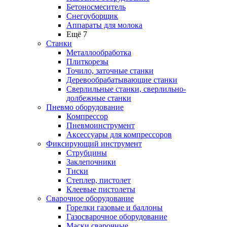
Бетоносмеситель
Снегоуборщик
Аппараты для молока
Ещё 7
Станки
Металлообработка
Плиткорезы
Точило, заточные станки
Деревообрабатывающие станки
Сверлильные станки, сверлильно-
долбежные станки
Пневмо оборудование
Компрессор
Пневмоинструмент
Аксессуары для компрессоров
Фиксирующий инструмент
Струбцины
Заклепочники
Тиски
Степлер, пистолет
Клеевые пистолеты
Сварочное оборудование
Горелки газовые и баллоны
Газосварочное оборудование
Маски сварочные