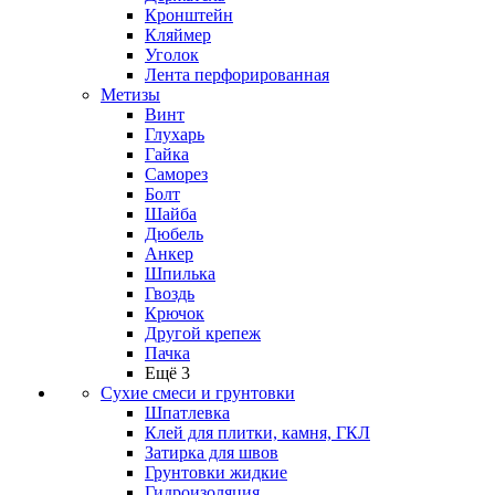
Кронштейн
Кляймер
Уголок
Лента перфорированная
Метизы
Винт
Глухарь
Гайка
Саморез
Болт
Шайба
Дюбель
Анкер
Шпилька
Гвоздь
Крючок
Другой крепеж
Пачка
Ещё 3
Сухие смеси и грунтовки
Шпатлевка
Клей для плитки, камня, ГКЛ
Затирка для швов
Грунтовки жидкие
Гидроизоляция