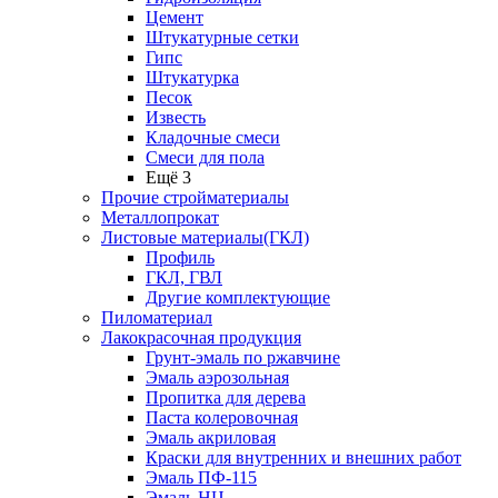
Цемент
Штукатурные сетки
Гипс
Штукатурка
Песок
Известь
Кладочные смеси
Смеси для пола
Ещё 3
Прочие стройматериалы
Металлопрокат
Листовые материалы(ГКЛ)
Профиль
ГКЛ, ГВЛ
Другие комплектующие
Пиломатериал
Лакокрасочная продукция
Грунт-эмаль по ржавчине
Эмаль аэрозольная
Пропитка для дерева
Паста колеровочная
Эмаль акриловая
Краски для внутренних и внешних работ
Эмаль ПФ-115
Эмаль НЦ