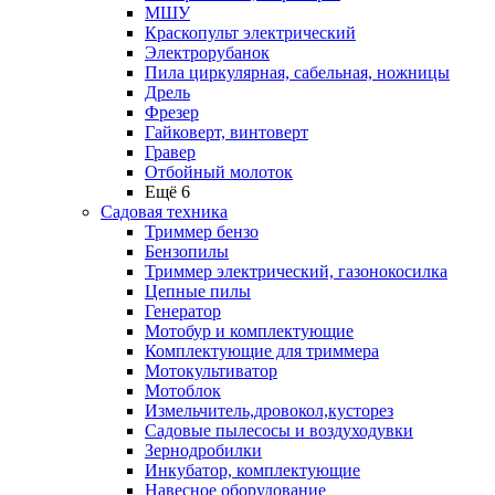
МШУ
Краскопульт электрический
Электрорубанок
Пила циркулярная, сабельная, ножницы
Дрель
Фрезер
Гайковерт, винтоверт
Гравер
Отбойный молоток
Ещё 6
Садовая техника
Триммер бензо
Бензопилы
Триммер электрический, газонокосилка
Цепные пилы
Генератор
Мотобур и комплектующие
Комплектующие для триммера
Мотокультиватор
Мотоблок
Измельчитель,дровокол,кусторез
Садовые пылесосы и воздуходувки
Зернодробилки
Инкубатор, комплектующие
Навесное оборудование