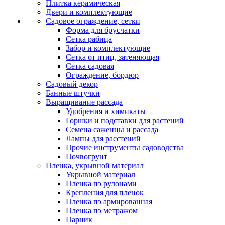
Плитка керамическая
Двери и комплектующие
Садовое ограждение, сетки
Форма для брусчатки
Сетка рабица
Забор и комплектующие
Сетка от птиц, затеняющая
Сетка садовая
Ограждение, бордюр
Садовый декор
Банные штучки
Выращивание рассада
Удобрения и химикаты
Горшки и подставки для растений
Семена саженцы и рассада
Лампы для расстений
Прочие инструменты садоводства
Почвогрунт
Пленка, укрывной материал
Укрывной материал
Пленка пэ рулонами
Крепления для пленок
Пленка пэ армированная
Пленка пэ метражом
Парник