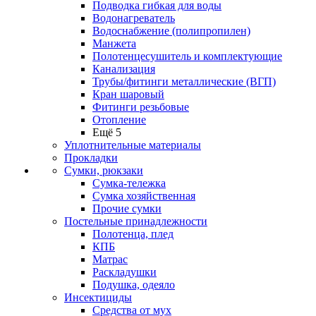
Подводка гибкая для воды
Водонагреватель
Водоснабжение (полипропилен)
Манжета
Полотенцесушитель и комплектующие
Канализация
Трубы/фитинги металлические (ВГП)
Кран шаровый
Фитинги резьбовые
Отопление
Ещё 5
Уплотнительные материалы
Прокладки
Сумки, рюкзаки
Сумка-тележка
Сумка хозяйственная
Прочие сумки
Постельные принадлежности
Полотенца, плед
КПБ
Матрас
Раскладушки
Подушка, одеяло
Инсектициды
Средства от мух