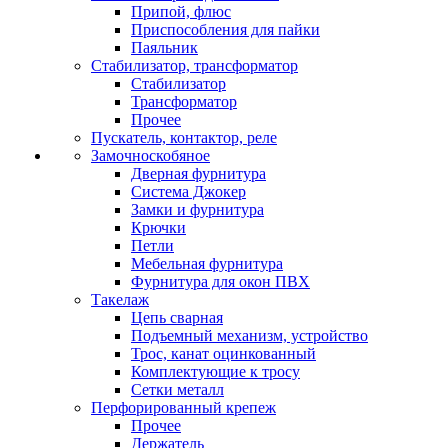
Припой, флюс
Приспособления для пайки
Паяльник
Стабилизатор, трансформатор
Стабилизатор
Трансформатор
Прочее
Пускатель, контактор, реле
Замочноскобяное
Дверная фурнитура
Система Джокер
Замки и фурнитура
Крючки
Петли
Мебельная фурнитура
Фурнитура для окон ПВХ
Такелаж
Цепь сварная
Подъемный механизм, устройство
Трос, канат оцинкованный
Комплектующие к тросу
Сетки металл
Перфорированный крепеж
Прочее
Держатель