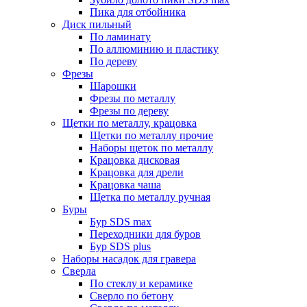
Пика для отбойника
Диск пильный
По ламинату
По аллюминию и пластику
По дереву
Фрезы
Шарошки
Фрезы по металлу
Фрезы по дереву
Щетки по металлу, крацовка
Щетки по металлу прочие
Наборы щеток по металлу
Крацовка дисковая
Крацовка для дрели
Крацовка чаша
Щетка по металлу ручная
Буры
Бур SDS max
Переходники для буров
Бур SDS plus
Наборы насадок для гравера
Сверла
По стеклу и керамике
Сверло по бетону