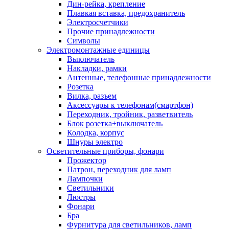
Дин-рейка, крепление
Плавкая вставка, предохранитель
Электросчетчики
Прочие принадлежности
Символы
Электромонтажные единицы
Выключатель
Накладки, рамки
Антенные, телефонные принадлежности
Розетка
Вилка, разъем
Аксессуары к телефонам(смартфон)
Переходник, тройник, разветвитель
Блок розетка+выключатель
Колодка, корпус
Шнуры электро
Осветительные приборы, фонари
Прожектор
Патрон, переходник для ламп
Лампочки
Светильники
Люстры
Фонари
Бра
Фурнитура для светильников, ламп