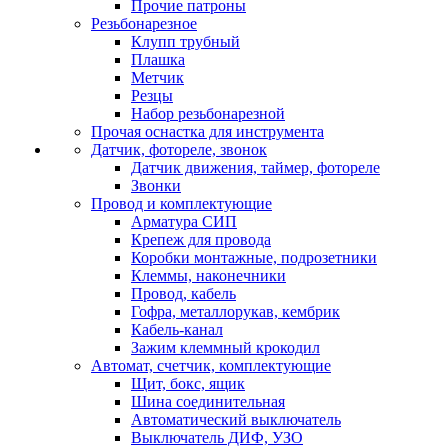
Прочие патроны
Резьбонарезное
Клупп трубный
Плашка
Метчик
Резцы
Набор резьбонарезной
Прочая оснастка для инструмента
Датчик, фотореле, звонок
Датчик движения, таймер, фотореле
Звонки
Провод и комплектующие
Арматура СИП
Крепеж для провода
Коробки монтажные, подрозетники
Клеммы, наконечники
Провод, кабель
Гофра, металлорукав, кембрик
Кабель-канал
Зажим клеммный крокодил
Автомат, счетчик, комплектующие
Щит, бокс, ящик
Шина соединительная
Автоматический выключатель
Выключатель ДИФ, УЗО