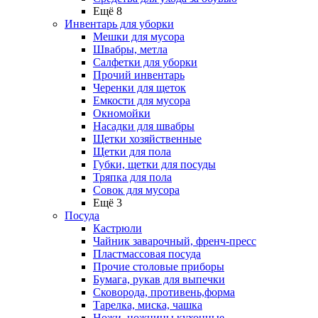
Ещё 8
Инвентарь для уборки
Мешки для мусора
Швабры, метла
Салфетки для уборки
Прочий инвентарь
Черенки для щеток
Емкости для мусора
Окномойки
Насадки для швабры
Щетки хозяйственные
Щетки для пола
Губки, щетки для посуды
Тряпка для пола
Совок для мусора
Ещё 3
Посуда
Кастрюли
Чайник заварочный, френч-пресс
Пластмассовая посуда
Прочие столовые приборы
Бумага, рукав для выпечки
Сковорода, противень,форма
Тарелка, миска, чашка
Ножи, ножницы кухонные