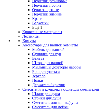
Перчатки резиновые
Перчатки прочие
Очки защитные
Перчатки зимние
Краги
Верхонки
Ещё 1
Кровельные материалы
Лестницы
Хомуты
Аксессуары для ванной комнаты
Мебель для ванной
Сушилка для рук
Вантуз
Штора для ванной
Мыльницы дозаторы наборы
Ерш для унитаза
Зеркало
Полки
Держатели/ крючки
Смесители и комплектующие для смесителей
Шланг для душа
Стойки для душа
Смеситель для ванны/душа
Смеситель для мойки