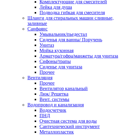
Комплектующие для смесителей
Лейка для душа
Подводка гибкая для смесителя
Шланги для стиральных машин сливные,
заливные
Санфаянс
Умывальник/пьедестал
Сиденья для ванны/ Поручень
Унитаз
Мойка кухонная
Арматура/гофра/манжеты для унитаза
Сифоны/трапы
Сиденье для унитаза
Прочее
Вентиляция
Прочее
Вентилятор канальный
Люк/ Решетка
Вент. системы
Водопровод и канализация
Водосчетчик
ПНД
Очистная система для воды
Сантехнический инструмент
Металлопластик