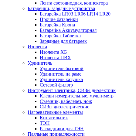
Лента светодиодная, коннектора
Батарейки, зарядные устройства
Батарейка LR03 LR06 LR14 LR20
Прочие батарейки
Батарейка Крона
Батарейка Аккумуляторная
Батарейка Таблетка
Зарядные для батареек
Изолента
Изолента ХБ
Изолента ПВХ
Удлинитель
Удлинитель бытовой
Удлинитель на раме
Удлинитель катушка
Сетевой фильтр
Инструмент электрика, СИЗы диэлектрик
Клещи измерительные, мультиметр
Съемник, кабелерез, нож
СИЗы диэлектрические
Нагревательные элементы
Кипятильник
ТЭН
Расходники для ТЭН
Паяльные принадлежности