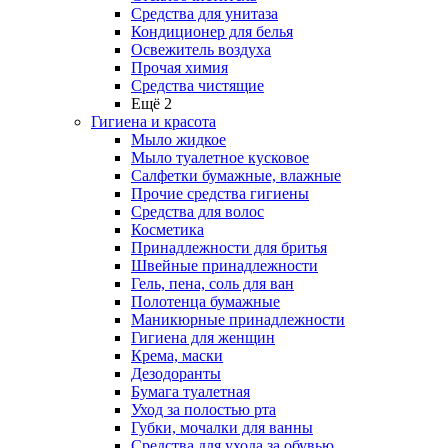
Средства для унитаза
Кондиционер для белья
Освежитель воздуха
Прочая химия
Средства чистящие
Ещё 2
Гигиена и красота
Мыло жидкое
Мыло туалетное кусковое
Салфетки бумажные, влажные
Прочие средства гигиены
Средства для волос
Косметика
Принадлежности для бритья
Швейные принадлежности
Гель, пена, соль для ван
Полотенца бумажные
Маникюрные принадлежности
Гигиена для женщин
Крема, маски
Дезодоранты
Бумага туалетная
Уход за полостью рта
Губки, мочалки для ванны
Средства для ухода за обувью