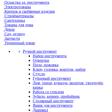
Оснастка эл. инструмента
Электротовары
Крепеж и скобянные изделия
Стройматериалы
Сантехника
Товары для дома
Декор
Сад, огород
Запчасти
Уцененный товар
Ручной инструмент
Набор инструмента
Отвертки
Пила, ножовка
Ключ, головка, вороток, набор
Стусло
Губцевый инструмент
Лом, топор, кувалда, молоток, гвоздодёр,
кирка
Работа со стеклом
Зубило, кернер, пробойник
Столярный инструмент
Ящик для инструмента
Дырокол