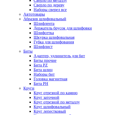
Сверло по металлу
Сверло по дереву
Наборы сверел все
Автотовары
Абразив шлифовальный
Шлифлента
Держатель брусок для шлифовки
Шлифсетка
Шкурка шлифовальная
Губка для шлифования
Шлифлист
Биты
Адаптер, удлинитель для бит
Биты прочие
Бита PZ
Бита шлиц
Наборы бит
Головка магнитная
Бита PH
Круги
Круг отрезной по камню
Круг заточной
Круг отрезной по металлу
Круг шлифовальный
Круг лепестковый