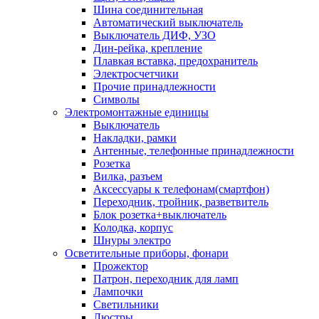
Шина соединительная
Автоматический выключатель
Выключатель ДИФ, УЗО
Дин-рейка, крепление
Плавкая вставка, предохранитель
Электросчетчики
Прочие принадлежности
Символы
Электромонтажные единицы
Выключатель
Накладки, рамки
Антенные, телефонные принадлежности
Розетка
Вилка, разъем
Аксессуары к телефонам(смартфон)
Переходник, тройник, разветвитель
Блок розетка+выключатель
Колодка, корпус
Шнуры электро
Осветительные приборы, фонари
Прожектор
Патрон, переходник для ламп
Лампочки
Светильники
Люстры