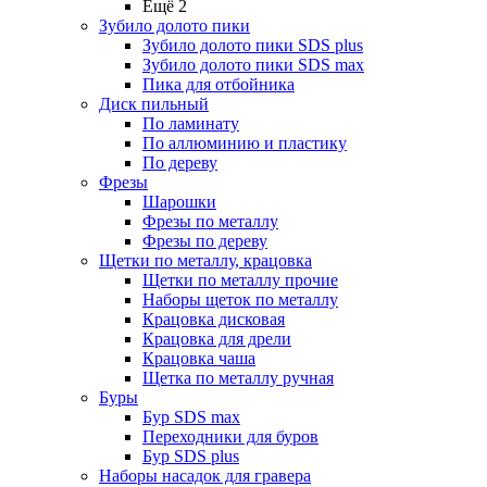
Ещё 2
Зубило долото пики
Зубило долото пики SDS plus
Зубило долото пики SDS max
Пика для отбойника
Диск пильный
По ламинату
По аллюминию и пластику
По дереву
Фрезы
Шарошки
Фрезы по металлу
Фрезы по дереву
Щетки по металлу, крацовка
Щетки по металлу прочие
Наборы щеток по металлу
Крацовка дисковая
Крацовка для дрели
Крацовка чаша
Щетка по металлу ручная
Буры
Бур SDS max
Переходники для буров
Бур SDS plus
Наборы насадок для гравера