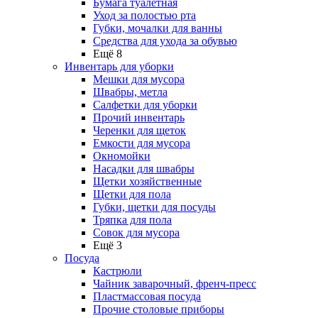
Бумага туалетная
Уход за полостью рта
Губки, мочалки для ванны
Средства для ухода за обувью
Ещё 8
Инвентарь для уборки
Мешки для мусора
Швабры, метла
Салфетки для уборки
Прочий инвентарь
Черенки для щеток
Емкости для мусора
Окномойки
Насадки для швабры
Щетки хозяйственные
Щетки для пола
Губки, щетки для посуды
Тряпка для пола
Совок для мусора
Ещё 3
Посуда
Кастрюли
Чайник заварочный, френч-пресс
Пластмассовая посуда
Прочие столовые приборы