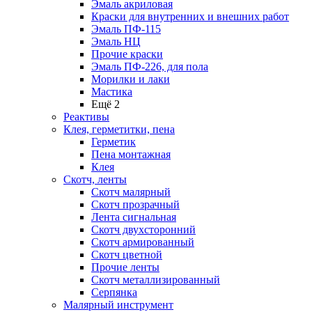
Эмаль акриловая
Краски для внутренних и внешних работ
Эмаль ПФ-115
Эмаль НЦ
Прочие краски
Эмаль ПФ-226, для пола
Морилки и лаки
Мастика
Ещё 2
Реактивы
Клея, герметитки, пена
Герметик
Пена монтажная
Клея
Скотч, ленты
Скотч малярный
Скотч прозрачный
Лента сигнальная
Скотч двухсторонний
Скотч армированный
Скотч цветной
Прочие ленты
Скотч металлизированный
Серпянка
Малярный инструмент