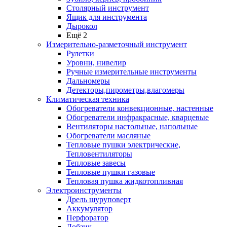
Столярный инструмент
Ящик для инструмента
Дырокол
Ещё 2
Измерительно-разметочный инструмент
Рулетки
Уровни, нивелир
Ручные измерительные инструменты
Дальномеры
Детекторы,пирометры,влагомеры
Климатическая техника
Обогреватели конвекционные, настенные
Обогреватели инфракрасные, кварцевые
Вентиляторы настольные, напольные
Обогреватели масляные
Тепловые пушки электрические,
Тепловентиляторы
Тепловые завесы
Тепловые пушки газовые
Тепловая пушка жидкотопливная
Электроинструменты
Дрель шуруповерт
Аккумулятор
Перфоратор
Лобзик