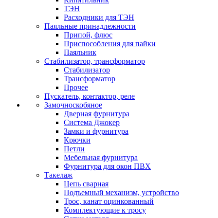
ТЭН
Расходники для ТЭН
Паяльные принадлежности
Припой, флюс
Приспособления для пайки
Паяльник
Стабилизатор, трансформатор
Стабилизатор
Трансформатор
Прочее
Пускатель, контактор, реле
Замочноскобяное
Дверная фурнитура
Система Джокер
Замки и фурнитура
Крючки
Петли
Мебельная фурнитура
Фурнитура для окон ПВХ
Такелаж
Цепь сварная
Подъемный механизм, устройство
Трос, канат оцинкованный
Комплектующие к тросу