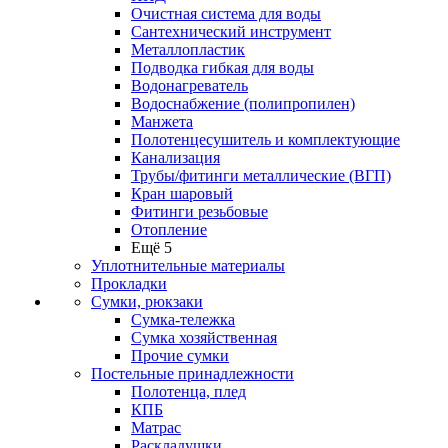
Очистная система для воды
Сантехнический инструмент
Металлопластик
Подводка гибкая для воды
Водонагреватель
Водоснабжение (полипропилен)
Манжета
Полотенцесушитель и комплектующие
Канализация
Трубы/фитинги металлические (ВГП)
Кран шаровый
Фитинги резьбовые
Отопление
Ещё 5
Уплотнительные материалы
Прокладки
Сумки, рюкзаки
Сумка-тележка
Сумка хозяйственная
Прочие сумки
Постельные принадлежности
Полотенца, плед
КПБ
Матрас
Раскладушки