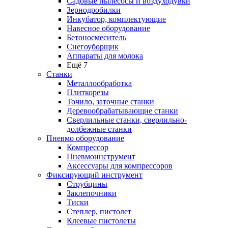
Садовые пылесосы и воздуходувки
Зернодробилки
Инкубатор, комплектующие
Навесное оборудование
Бетоносмеситель
Снегоуборщик
Аппараты для молока
Ещё 7
Станки
Металлообработка
Плиткорезы
Точило, заточные станки
Деревообрабатывающие станки
Сверлильные станки, сверлильно-
долбежные станки
Пневмо оборудование
Компрессор
Пневмоинструмент
Аксессуары для компрессоров
Фиксирующий инструмент
Струбцины
Заклепочники
Тиски
Степлер, пистолет
Клеевые пистолеты