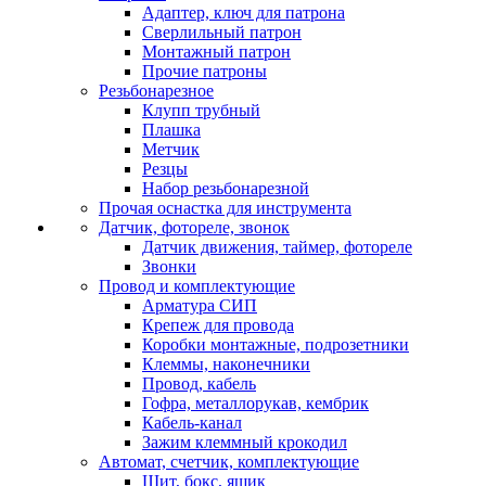
Адаптер, ключ для патрона
Сверлильный патрон
Монтажный патрон
Прочие патроны
Резьбонарезное
Клупп трубный
Плашка
Метчик
Резцы
Набор резьбонарезной
Прочая оснастка для инструмента
Датчик, фотореле, звонок
Датчик движения, таймер, фотореле
Звонки
Провод и комплектующие
Арматура СИП
Крепеж для провода
Коробки монтажные, подрозетники
Клеммы, наконечники
Провод, кабель
Гофра, металлорукав, кембрик
Кабель-канал
Зажим клеммный крокодил
Автомат, счетчик, комплектующие
Щит, бокс, ящик