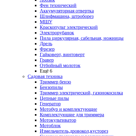
Фен технический
Аккумуляторная отвертка
Шлифмашина, штроборез
МШУ
Краскопульт электрический
Электрорубанок
Пила циркулярная, сабельная, ножницы
Дрель
Фрезер
Гайковерт, винтоверт
Гравер
Отбойный молоток
Ещё 6
Садовая техника
Триммер бензо
Бензопилы
Триммер электрический, газонокосилка
Цепные пилы
Генератор
Мотобур и комплектующие
Комплектующие для триммера
Мотокультиватор
Мотоблок
Измельчитель,дровокол,кусторез