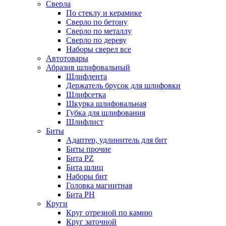
Сверла
По стеклу и керамике
Сверло по бетону
Сверло по металлу
Сверло по дереву
Наборы сверел все
Автотовары
Абразив шлифовальный
Шлифлента
Держатель брусок для шлифовки
Шлифсетка
Шкурка шлифовальная
Губка для шлифования
Шлифлист
Биты
Адаптер, удлинитель для бит
Биты прочие
Бита PZ
Бита шлиц
Наборы бит
Головка магнитная
Бита PH
Круги
Круг отрезной по камню
Круг заточной