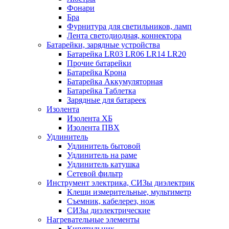
Фонари
Бра
Фурнитура для светильников, ламп
Лента светодиодная, коннектора
Батарейки, зарядные устройства
Батарейка LR03 LR06 LR14 LR20
Прочие батарейки
Батарейка Крона
Батарейка Аккумуляторная
Батарейка Таблетка
Зарядные для батареек
Изолента
Изолента ХБ
Изолента ПВХ
Удлинитель
Удлинитель бытовой
Удлинитель на раме
Удлинитель катушка
Сетевой фильтр
Инструмент электрика, СИЗы диэлектрик
Клещи измерительные, мультиметр
Съемник, кабелерез, нож
СИЗы диэлектрические
Нагревательные элементы
Кипятильник