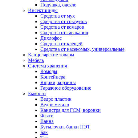
Подушка, одеяло
Инсектициды
Средства от мух
Средства от грызунов
Средства от комаров
Средства от тараканов
Дихлофос
Средства от клещей
Средства от насекомых, универсальные
Канцелярские товары
Мебель
Система хранения
Комоды
Контейнера
Ящики, корзины
Гаражное оборудование
Емкости
Ведро пластик
Ведро металл
Канистра для ГСМ, воронки
Фляги
Ванна
Бутылочки. банки ПЭТ
Бак
Таз