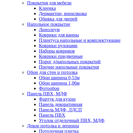
Покрытия для мебели
Клеенка
Дермантин, винилкожа
Обивка для дверей
Напольное покрытие
Линолеум
Коврики для ванны
Плинтуса напольные и комплектующие
Коврики рулонами
Наборы ковриков
Коврики придверные
Порог д/напольных покрытий
Прочие напольные покрытия
Обои для стен и потолка
Обои ширина 0,53м
Обои ширина 1,06м
Фотообои
Панель ПВХ, МДФ
Фартук для кухни
Панель декоративная
Панель МДФ, ЛДСП
Панель ПВХ
Уголок отделочный ПВХ, МДФ
Декор потолка и лепнина
Потолочная плитка