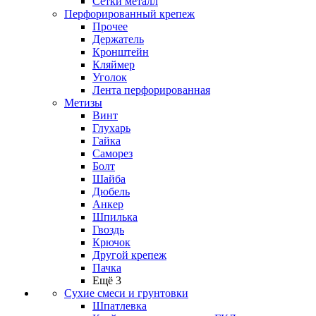
Сетки металл
Перфорированный крепеж
Прочее
Держатель
Кронштейн
Кляймер
Уголок
Лента перфорированная
Метизы
Винт
Глухарь
Гайка
Саморез
Болт
Шайба
Дюбель
Анкер
Шпилька
Гвоздь
Крючок
Другой крепеж
Пачка
Ещё 3
Сухие смеси и грунтовки
Шпатлевка