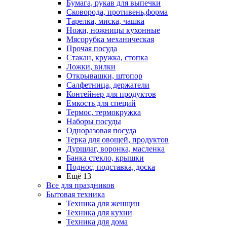
Бумага, рукав для выпечки
Сковорода, противень,форма
Тарелка, миска, чашка
Ножи, ножницы кухонные
Мясорубка механическая
Прочая посуда
Стакан, кружка, стопка
Ложки, вилки
Открывашки, штопор
Салфетница, держатели
Контейнер для продуктов
Емкость для специй
Термос, термокружка
Наборы посуды
Одноразовая посуда
Терка для овощей, продуктов
Дуршлаг, воронка, масленка
Банка стекло, крышки
Поднос, подставка, доска
Ещё 13
Все для праздников
Бытовая техника
Техника для женщин
Техника для кухни
Техника для дома