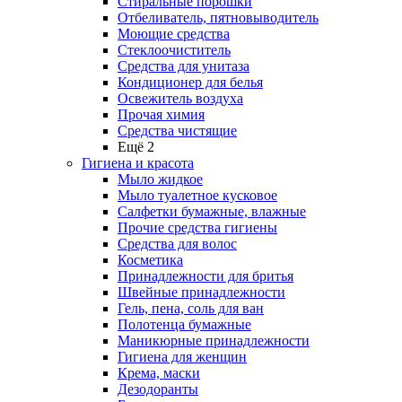
Стиральные порошки
Отбеливатель, пятновыводитель
Моющие средства
Стеклоочиститель
Средства для унитаза
Кондиционер для белья
Освежитель воздуха
Прочая химия
Средства чистящие
Ещё 2
Гигиена и красота
Мыло жидкое
Мыло туалетное кусковое
Салфетки бумажные, влажные
Прочие средства гигиены
Средства для волос
Косметика
Принадлежности для бритья
Швейные принадлежности
Гель, пена, соль для ван
Полотенца бумажные
Маникюрные принадлежности
Гигиена для женщин
Крема, маски
Дезодоранты