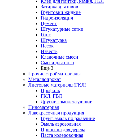
Клей для плитки, камня, ГКЛ
Затирка для швов
Грунтовки жидкие
Гидроизоляция
Цемент
Штукатурные сетки
Гипс
Штукатурка
Песок
Известь
Кладочные смеси
Смеси для пола
Ещё 3
Прочие стройматериалы
Металлопрокат
Листовые материалы(ГКЛ)
Профиль
ГКЛ, ГВЛ
Другие комплектующие
Пиломатериал
Лакокрасочная продукция
Грунт-эмаль по ржавчине
Эмаль аэрозольная
Пропитка для дерева
Паста колеровочная