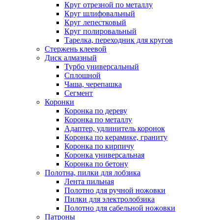
Круг отрезной по металлу
Круг шлифовальный
Круг лепестковый
Круг полировальный
Тарелка, переходник для кругов
Стержень клеевой
Диск алмазный
Турбо универсальный
Сплошной
Чаша, черепашка
Сегмент
Коронки
Коронка по дереву
Коронка по металлу
Адаптер, удлинитель коронок
Коронка по керамике, граниту
Коронка по кирпичу
Коронка универсальная
Коронка по бетону
Полотна, пилки для лобзика
Лента пильная
Полотно для ручной ножовки
Пилки для электролобзика
Полотно для сабельной ножовки
Патроны