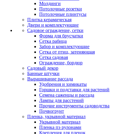
Молдинги
Потолочные розетки
Потолочные плинтусы
Плитка керамическая
Двери и комплектующие
Садовое ограждение, сетки
Форма для брусчатки
Сетка рабица
Забор и комплектующие
Сетка от птиц, затеняющая
Сетка садовая
Ограждение, бордюр
Садовый декор
Банные штучки
Выращивание рассада
Удобрения и химикаты
Горшки и подставки для растений
Семена саженцы и рассада
Лампы для расстений
Прочие инструменты садоводства
Почвогрунт
Пленка, укрывной материал
Укрывной материал
Пленка пэ рулонами
Крепления для пленок