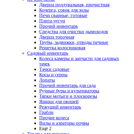
Дверца поддувальная, прочистная
Кочерга, совок для золы
Печи сварные, готовые
Плита чугун
Прочий инвентарь
Средства для очистки дымоходов
Дверца топочная
Трубы, задвижки, отводы печные
Решетка колосниковая
Садовый инвентарь
Колеса камеры и запчасти для садовых
тачек
Тачки садовые
Косы и серпы
Лопаты
Прочий инвентарь для сада
Ручные буры и культиваторы
Тяпки мотыги и плоскорезы
Ящики для овощей
Режущий инвентарь
Грабли
Прочие колеса
Вилы и аэраторы почвы
Ещё 2
Товары для пикника