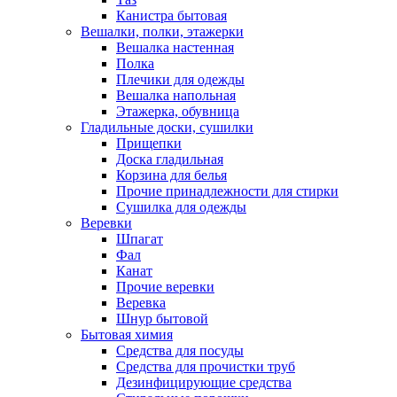
Канистра бытовая
Вешалки, полки, этажерки
Вешалка настенная
Полка
Плечики для одежды
Вешалка напольная
Этажерка, обувница
Гладильные доски, сушилки
Прищепки
Доска гладильная
Корзина для белья
Прочие принадлежности для стирки
Сушилка для одежды
Веревки
Шпагат
Фал
Канат
Прочие веревки
Веревка
Шнур бытовой
Бытовая химия
Средства для посуды
Средства для прочистки труб
Дезинфицирующие средства