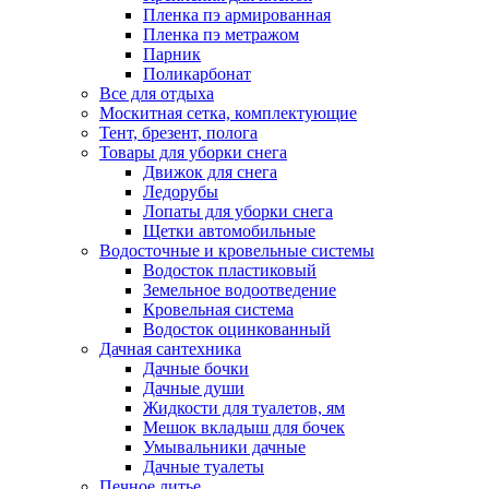
Пленка пэ армированная
Пленка пэ метражом
Парник
Поликарбонат
Все для отдыха
Москитная сетка, комплектующие
Тент, брезент, полога
Товары для уборки снега
Движок для снега
Ледорубы
Лопаты для уборки снега
Щетки автомобильные
Водосточные и кровельные системы
Водосток пластиковый
Земельное водоотведение
Кровельная система
Водосток оцинкованный
Дачная сантехника
Дачные бочки
Дачные души
Жидкости для туалетов, ям
Мешок вкладыш для бочек
Умывальники дачные
Дачные туалеты
Печное литье