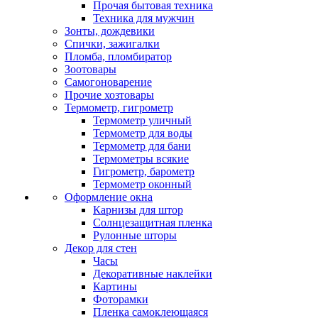
Прочая бытовая техника
Техника для мужчин
Зонты, дождевики
Спички, зажигалки
Пломба, пломбиратор
Зоотовары
Самогоноварение
Прочие хозтовары
Термометр, гигрометр
Термометр уличный
Термометр для воды
Термометр для бани
Термометры всякие
Гигрометр, барометр
Термометр оконный
Оформление окна
Карнизы для штор
Солнцезащитная пленка
Рулонные шторы
Декор для стен
Часы
Декоративные наклейки
Картины
Фоторамки
Пленка самоклеющаяся