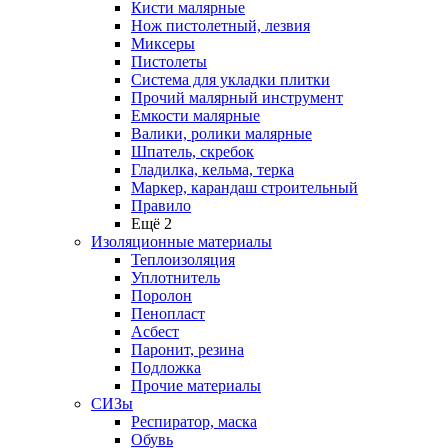
Кисти малярные
Нож пистолетный, лезвия
Миксеры
Пистолеты
Система для укладки плитки
Прочий малярный инструмент
Емкости малярные
Валики, ролики малярные
Шпатель, скребок
Гладилка, кельма, терка
Маркер, карандаш строительный
Правило
Ещё 2
Изоляционные материалы
Теплоизоляция
Уплотнитель
Поролон
Пенопласт
Асбест
Паронит, резина
Подложка
Прочие материалы
СИЗы
Респиратор, маска
Обувь