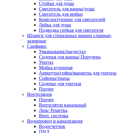
Стойки для душа
Смеситель для ванны/душа
Смеситель для мойки
Комплектующие для смесителей
Лейка для душа
Подводка гибкая для смесителя
Шланги для стиральных машин сливные,
заливные
Санфаянс
Умывальник/пьедестал
Сиденья для ванны/ Поручень
Унитаз
Мойка кухонная
Арматура/гофра/манжеты для унитаза
Сифоны/трапы
Сиденье для унитаза
Прочее
Вентиляция
Прочее
Вентилятор канальный
Люк/ Решетка
Вент. системы
Водопровод и канализация
Водосчетчик
ПНД