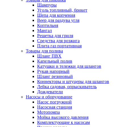
Шампуры
Уголь топливный, брикет
Щепа для копчения
Веер для раздува угля
Коптильня
Мангал
Решетка для гриля
Средства для розжига
Плита газ портативная
Товары для полива
Шланг ПВХ
Капельный полив
Катушки и тележки для шлангов
Рукав напорный
Шланг резиновый
Коннекторы и штуцеры для шлангов
Лейка садовая, опрыскиватель
Дождеватели
Насосы и оборудование
Насос погружной
Насосная станция
Мотопомпа
Мойка высокого давления
Комплектующие к насосам