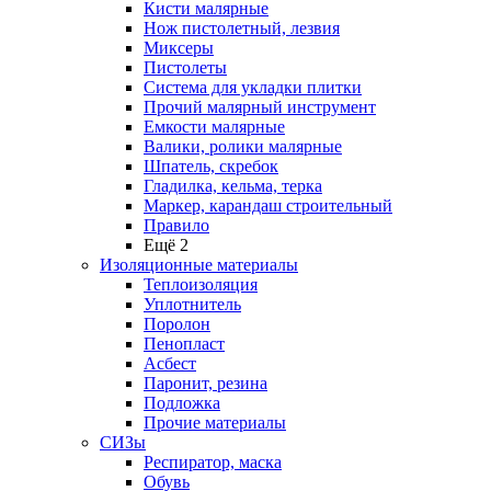
Кисти малярные
Нож пистолетный, лезвия
Миксеры
Пистолеты
Система для укладки плитки
Прочий малярный инструмент
Емкости малярные
Валики, ролики малярные
Шпатель, скребок
Гладилка, кельма, терка
Маркер, карандаш строительный
Правило
Ещё 2
Изоляционные материалы
Теплоизоляция
Уплотнитель
Поролон
Пенопласт
Асбест
Паронит, резина
Подложка
Прочие материалы
СИЗы
Респиратор, маска
Обувь