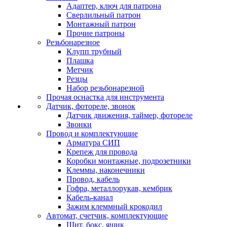
Адаптер, ключ для патрона
Сверлильный патрон
Монтажный патрон
Прочие патроны
Резьбонарезное
Клупп трубный
Плашка
Метчик
Резцы
Набор резьбонарезной
Прочая оснастка для инструмента
Датчик, фотореле, звонок
Датчик движения, таймер, фотореле
Звонки
Провод и комплектующие
Арматура СИП
Крепеж для провода
Коробки монтажные, подрозетники
Клеммы, наконечники
Провод, кабель
Гофра, металлорукав, кембрик
Кабель-канал
Зажим клеммный крокодил
Автомат, счетчик, комплектующие
Щит, бокс, ящик