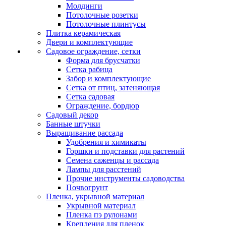
Молдинги
Потолочные розетки
Потолочные плинтусы
Плитка керамическая
Двери и комплектующие
Садовое ограждение, сетки
Форма для брусчатки
Сетка рабица
Забор и комплектующие
Сетка от птиц, затеняющая
Сетка садовая
Ограждение, бордюр
Садовый декор
Банные штучки
Выращивание рассада
Удобрения и химикаты
Горшки и подставки для растений
Семена саженцы и рассада
Лампы для расстений
Прочие инструменты садоводства
Почвогрунт
Пленка, укрывной материал
Укрывной материал
Пленка пэ рулонами
Крепления для пленок