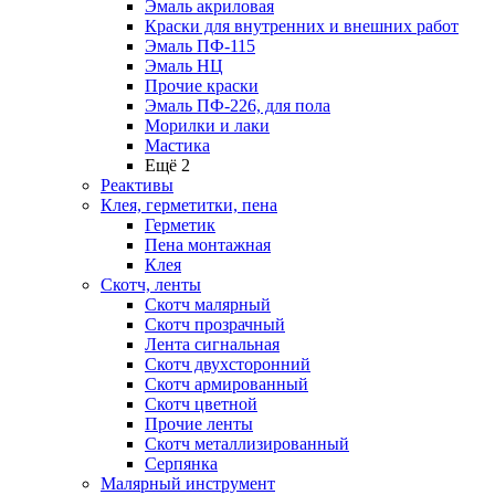
Эмаль акриловая
Краски для внутренних и внешних работ
Эмаль ПФ-115
Эмаль НЦ
Прочие краски
Эмаль ПФ-226, для пола
Морилки и лаки
Мастика
Ещё 2
Реактивы
Клея, герметитки, пена
Герметик
Пена монтажная
Клея
Скотч, ленты
Скотч малярный
Скотч прозрачный
Лента сигнальная
Скотч двухсторонний
Скотч армированный
Скотч цветной
Прочие ленты
Скотч металлизированный
Серпянка
Малярный инструмент