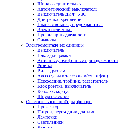
Шина соединительная
Автоматический выключатель
Выключатель ДИФ, УЗО
Дин-рейка, крепление
Плавкая вставка, предохранитель
Электросчетчики
Прочие принадлежности
Символы
Электромонтажные единицы
Выключатель
Накладки, рамки
Антенные, телефонные принадлежности
Розетка
Вилка, разъем
Аксессуары к телефонам(смартфон)
Переходник, тройник, разветвитель
Блок розетка+выключатель
Колодка, корпус
Шнуры электро
Осветительные приборы, фонари
Прожектор
Патрон, переходник для ламп
Лампочки
Светильники
Люстры