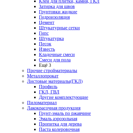
Клей для плитки, камня, ГКЛ
Затирка для швов
Грунтовки жидкие
Гидроизоляция
Цемент
Штукатурные сетки
Гипс
Штукатурка
Песок
Известь
Кладочные смеси
Смеси для пола
Ещё 3
Прочие стройматериалы
Металлопрокат
Листовые материалы(ГКЛ)
Профиль
ГКЛ, ГВЛ
Другие комплектующие
Пиломатериал
Лакокрасочная продукция
Грунт-эмаль по ржавчине
Эмаль аэрозольная
Пропитка для дерева
Паста колеровочная