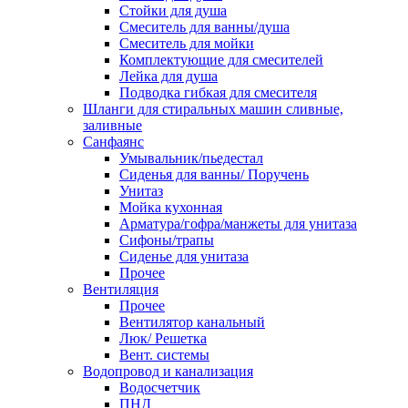
Стойки для душа
Смеситель для ванны/душа
Смеситель для мойки
Комплектующие для смесителей
Лейка для душа
Подводка гибкая для смесителя
Шланги для стиральных машин сливные,
заливные
Санфаянс
Умывальник/пьедестал
Сиденья для ванны/ Поручень
Унитаз
Мойка кухонная
Арматура/гофра/манжеты для унитаза
Сифоны/трапы
Сиденье для унитаза
Прочее
Вентиляция
Прочее
Вентилятор канальный
Люк/ Решетка
Вент. системы
Водопровод и канализация
Водосчетчик
ПНД