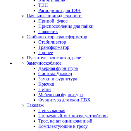
ТЭН
Расходники для ТЭН
Паяльные принадлежности
Припой, флюс
Приспособления для пайки
Паяльник
Стабилизатор, трансформатор
Стабилизатор
Трансформатор
Прочее
Пускатель, контактор, реле
Замочноскобяное
Дверная фурнитура
Система Джокер
Замки и фурнитура
Крючки
Петли
Мебельная фурнитура
Фурнитура для окон ПВХ
Такелаж
Цепь сварная
Подъемный механизм, устройство
Трос, канат оцинкованный
Комплектующие к тросу