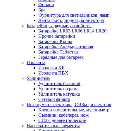
Фонари
Бра
Фурнитура для светильников, ламп
Лента светодиодная, коннектора
Батарейки, зарядные устройства
Батарейка LR03 LR06 LR14 LR20
Прочие батарейки
Батарейка Крона
Батарейка Аккумуляторная
Батарейка Таблетка
Зарядные для батареек
Изолента
Изолента ХБ
Изолента ПВХ
Удлинитель
Удлинитель бытовой
Удлинитель на раме
Удлинитель катушка
Сетевой фильтр
Инструмент электрика, СИЗы диэлектрик
Клещи измерительные, мультиметр
Съемник, кабелерез, нож
СИЗы диэлектрические
Нагревательные элементы
Кипятильник