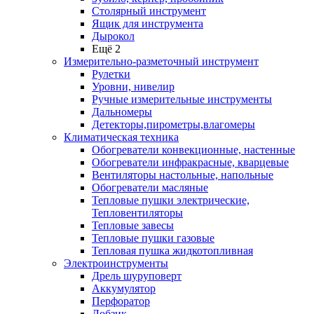
Столярный инструмент
Ящик для инструмента
Дырокол
Ещё 2
Измерительно-разметочный инструмент
Рулетки
Уровни, нивелир
Ручные измерительные инструменты
Дальномеры
Детекторы,пирометры,влагомеры
Климатическая техника
Обогреватели конвекционные, настенные
Обогреватели инфракрасные, кварцевые
Вентиляторы настольные, напольные
Обогреватели масляные
Тепловые пушки электрические,
Тепловентиляторы
Тепловые завесы
Тепловые пушки газовые
Тепловая пушка жидкотопливная
Электроинструменты
Дрель шуруповерт
Аккумулятор
Перфоратор
Лобзик