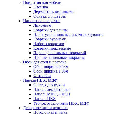
Покрытия для мебели
Клеенка
Дермантин, винилкожа
Обивка для дверей
Напольное покрытие
Линолеум
Коврики для ванны
Плинтуса напольные и комплектующие
Коврики рулонами
Наборы ковриков
Коврики придверные
Порог д/напольных покрытий
Прочие напольные покрытия
Обои для стен и потолка
Обои ширина 0,53м
Обои ширина 1,06м
Фотообои
Панель ПВХ, МДФ
Фартук для кухни
Панель декоративная
Панель МДФ, ЛДСП
Панель ПВХ
Уголок отделочный ПВХ, МДФ
Декор потолка и лепнина
Потолочная плитка