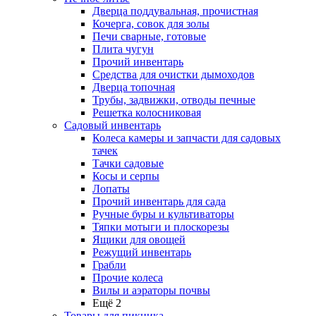
Дверца поддувальная, прочистная
Кочерга, совок для золы
Печи сварные, готовые
Плита чугун
Прочий инвентарь
Средства для очистки дымоходов
Дверца топочная
Трубы, задвижки, отводы печные
Решетка колосниковая
Садовый инвентарь
Колеса камеры и запчасти для садовых
тачек
Тачки садовые
Косы и серпы
Лопаты
Прочий инвентарь для сада
Ручные буры и культиваторы
Тяпки мотыги и плоскорезы
Ящики для овощей
Режущий инвентарь
Грабли
Прочие колеса
Вилы и аэраторы почвы
Ещё 2
Товары для пикника