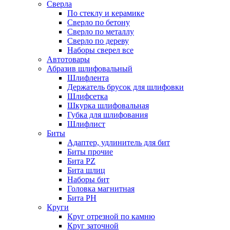
Сверла
По стеклу и керамике
Сверло по бетону
Сверло по металлу
Сверло по дереву
Наборы сверел все
Автотовары
Абразив шлифовальный
Шлифлента
Держатель брусок для шлифовки
Шлифсетка
Шкурка шлифовальная
Губка для шлифования
Шлифлист
Биты
Адаптер, удлинитель для бит
Биты прочие
Бита PZ
Бита шлиц
Наборы бит
Головка магнитная
Бита PH
Круги
Круг отрезной по камню
Круг заточной