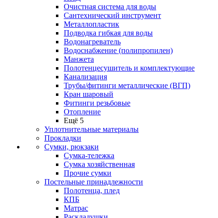
Очистная система для воды
Сантехнический инструмент
Металлопластик
Подводка гибкая для воды
Водонагреватель
Водоснабжение (полипропилен)
Манжета
Полотенцесушитель и комплектующие
Канализация
Трубы/фитинги металлические (ВГП)
Кран шаровый
Фитинги резьбовые
Отопление
Ещё 5
Уплотнительные материалы
Прокладки
Сумки, рюкзаки
Сумка-тележка
Сумка хозяйственная
Прочие сумки
Постельные принадлежности
Полотенца, плед
КПБ
Матрас
Раскладушки