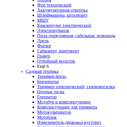
Фен технический
Аккумуляторная отвертка
Шлифмашина, штроборез
МШУ
Краскопульт электрический
Электрорубанок
Пила циркулярная, сабельная, ножницы
Дрель
Фрезер
Гайковерт, винтоверт
Гравер
Отбойный молоток
Ещё 6
Садовая техника
Триммер бензо
Бензопилы
Триммер электрический, газонокосилка
Цепные пилы
Генератор
Мотобур и комплектующие
Комплектующие для триммера
Мотокультиватор
Мотоблок
Измельчитель,дровокол,кусторез