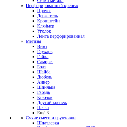
Сетки металл
Перфорированный крепеж
Прочее
Держатель
Кронштейн
Кляймер
Уголок
Лента перфорированная
Метизы
Винт
Глухарь
Гайка
Саморез
Болт
Шайба
Дюбель
Анкер
Шпилька
Гвоздь
Крючок
Другой крепеж
Пачка
Ещё 3
Сухие смеси и грунтовки
Шпатлевка