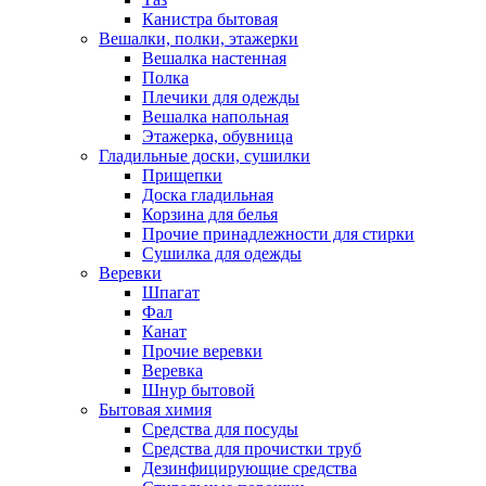
Канистра бытовая
Вешалки, полки, этажерки
Вешалка настенная
Полка
Плечики для одежды
Вешалка напольная
Этажерка, обувница
Гладильные доски, сушилки
Прищепки
Доска гладильная
Корзина для белья
Прочие принадлежности для стирки
Сушилка для одежды
Веревки
Шпагат
Фал
Канат
Прочие веревки
Веревка
Шнур бытовой
Бытовая химия
Средства для посуды
Средства для прочистки труб
Дезинфицирующие средства