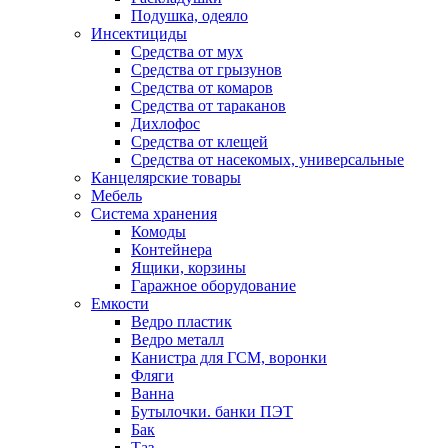
Подушка, одеяло
Инсектициды
Средства от мух
Средства от грызунов
Средства от комаров
Средства от тараканов
Дихлофос
Средства от клещей
Средства от насекомых, универсальные
Канцелярские товары
Мебель
Система хранения
Комоды
Контейнера
Ящики, корзины
Гаражное оборудование
Емкости
Ведро пластик
Ведро металл
Канистра для ГСМ, воронки
Фляги
Ванна
Бутылочки. банки ПЭТ
Бак
Таз