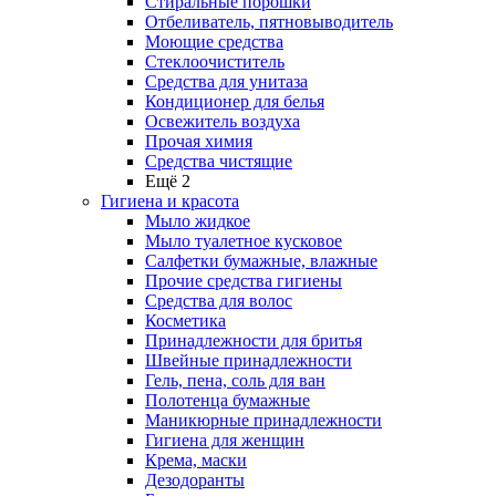
Стиральные порошки
Отбеливатель, пятновыводитель
Моющие средства
Стеклоочиститель
Средства для унитаза
Кондиционер для белья
Освежитель воздуха
Прочая химия
Средства чистящие
Ещё 2
Гигиена и красота
Мыло жидкое
Мыло туалетное кусковое
Салфетки бумажные, влажные
Прочие средства гигиены
Средства для волос
Косметика
Принадлежности для бритья
Швейные принадлежности
Гель, пена, соль для ван
Полотенца бумажные
Маникюрные принадлежности
Гигиена для женщин
Крема, маски
Дезодоранты