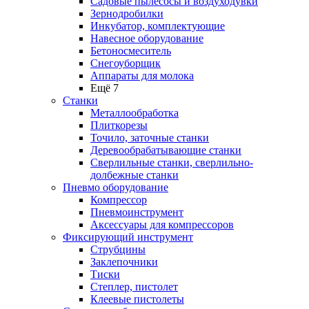
Садовые пылесосы и воздуходувки
Зернодробилки
Инкубатор, комплектующие
Навесное оборудование
Бетоносмеситель
Снегоуборщик
Аппараты для молока
Ещё 7
Станки
Металлообработка
Плиткорезы
Точило, заточные станки
Деревообрабатывающие станки
Сверлильные станки, сверлильно-
долбежные станки
Пневмо оборудование
Компрессор
Пневмоинструмент
Аксессуары для компрессоров
Фиксирующий инструмент
Струбцины
Заклепочники
Тиски
Степлер, пистолет
Клеевые пистолеты