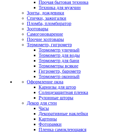
Прочая бытовая техника
Техника для мужчин
Зонты, дождевики
Спички, зажигалки
Пломба, пломбиратор
Зоотовары
Самогоноварение
Прочие хозтовары
Термометр, гигрометр
Термометр уличный
Термометр для воды
Термометр для бани
Термометры всякие
Гигрометр, барометр
Термометр оконный
Оформление окна
Карнизы для штор
Солнцезащитная пленка
Рулонные шторы
Декор для стен
Часы
Декоративные наклейки
Картины
Фоторамки
Пленка самоклеющаяся