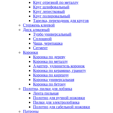
Круг отрезной по металлу
Круг шлифовальный
Круг лепестковый
Круг полировальный
Тарелка, переходник для кругов
Стержень клеевой
Диск алмазный
Турбо универсальный
Сплошной
Чаша, черепашка
Сегмент
Коронки
Коронка по дереву
Коронка по металлу
Адаптер, удлинитель коронок
Коронка по керамике, граниту
Коронка по кирпичу
Коронка универсальная
Коронка по бетону
Полотна, пилки для лобзика
Лента пильная
Полотно для ручной ножовки
Пилки для электролобзика
Полотно для сабельной ножовки
Патроны