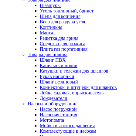
Шампуры
Уголь топливный, брикет
Щепа для копчения
Веер для раздува угля
Коптильня
Мангал
Решетка для гриля
Средства для розжига
Плита газ портативная
Товары для полива
Шланг ПВХ
Капельный полив
Катушки и тележки для шлангов
Рукав напорный
Шланг резиновый
Коннекторы и штуцеры для шлангов
Лейка садовая, опрыскиватель
Дождеватели
Насосы и оборудование
Насос погружной
Насосная станция
Мотопомпа
Мойка высокого давления
Комплектующие к насосам