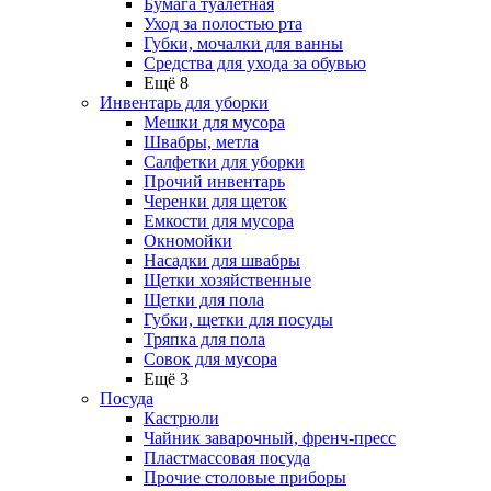
Бумага туалетная
Уход за полостью рта
Губки, мочалки для ванны
Средства для ухода за обувью
Ещё 8
Инвентарь для уборки
Мешки для мусора
Швабры, метла
Салфетки для уборки
Прочий инвентарь
Черенки для щеток
Емкости для мусора
Окномойки
Насадки для швабры
Щетки хозяйственные
Щетки для пола
Губки, щетки для посуды
Тряпка для пола
Совок для мусора
Ещё 3
Посуда
Кастрюли
Чайник заварочный, френч-пресс
Пластмассовая посуда
Прочие столовые приборы