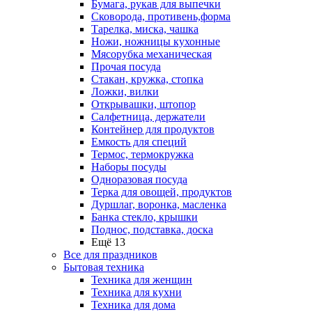
Бумага, рукав для выпечки
Сковорода, противень,форма
Тарелка, миска, чашка
Ножи, ножницы кухонные
Мясорубка механическая
Прочая посуда
Стакан, кружка, стопка
Ложки, вилки
Открывашки, штопор
Салфетница, держатели
Контейнер для продуктов
Емкость для специй
Термос, термокружка
Наборы посуды
Одноразовая посуда
Терка для овощей, продуктов
Дуршлаг, воронка, масленка
Банка стекло, крышки
Поднос, подставка, доска
Ещё 13
Все для праздников
Бытовая техника
Техника для женщин
Техника для кухни
Техника для дома