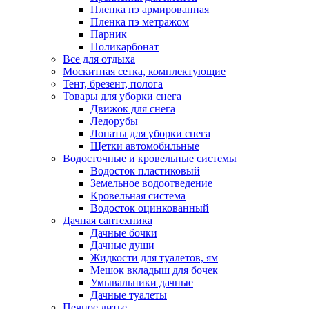
Пленка пэ армированная
Пленка пэ метражом
Парник
Поликарбонат
Все для отдыха
Москитная сетка, комплектующие
Тент, брезент, полога
Товары для уборки снега
Движок для снега
Ледорубы
Лопаты для уборки снега
Щетки автомобильные
Водосточные и кровельные системы
Водосток пластиковый
Земельное водоотведение
Кровельная система
Водосток оцинкованный
Дачная сантехника
Дачные бочки
Дачные души
Жидкости для туалетов, ям
Мешок вкладыш для бочек
Умывальники дачные
Дачные туалеты
Печное литье