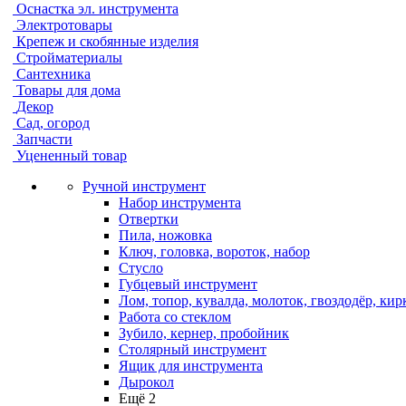
Оснастка эл. инструмента
Электротовары
Крепеж и скобянные изделия
Стройматериалы
Сантехника
Товары для дома
Декор
Сад, огород
Запчасти
Уцененный товар
Ручной инструмент
Набор инструмента
Отвертки
Пила, ножовка
Ключ, головка, вороток, набор
Стусло
Губцевый инструмент
Лом, топор, кувалда, молоток, гвоздодёр, кир
Работа со стеклом
Зубило, кернер, пробойник
Столярный инструмент
Ящик для инструмента
Дырокол
Ещё 2