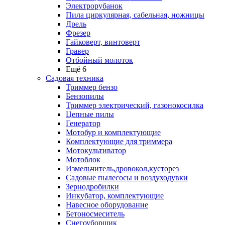
Электрорубанок
Пила циркулярная, сабельная, ножницы
Дрель
Фрезер
Гайковерт, винтоверт
Гравер
Отбойный молоток
Ещё 6
Садовая техника
Триммер бензо
Бензопилы
Триммер электрический, газонокосилка
Цепные пилы
Генератор
Мотобур и комплектующие
Комплектующие для триммера
Мотокультиватор
Мотоблок
Измельчитель,дровокол,кусторез
Садовые пылесосы и воздуходувки
Зернодробилки
Инкубатор, комплектующие
Навесное оборудование
Бетоносмеситель
Снегоуборщик