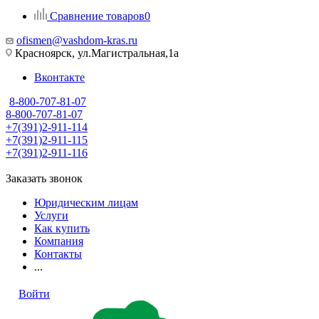
Сравнение товаров
0
ofismen@vashdom-kras.ru
Красноярск, ул.Магистральная,1а
Вконтакте
8-800-707-81-07
8-800-707-81-07
+7(391)2-911-114
+7(391)2-911-115
+7(391)2-911-116
Заказать звонок
Юридическим лицам
Услуги
Как купить
Компания
Контакты
...
Войти