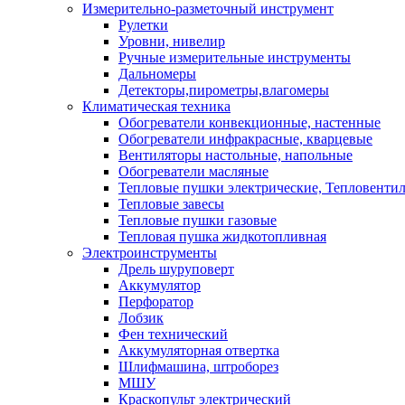
Измерительно-разметочный инструмент
Рулетки
Уровни, нивелир
Ручные измерительные инструменты
Дальномеры
Детекторы,пирометры,влагомеры
Климатическая техника
Обогреватели конвекционные, настенные
Обогреватели инфракрасные, кварцевые
Вентиляторы настольные, напольные
Обогреватели масляные
Тепловые пушки электрические, Тепловенти
Тепловые завесы
Тепловые пушки газовые
Тепловая пушка жидкотопливная
Электроинструменты
Дрель шуруповерт
Аккумулятор
Перфоратор
Лобзик
Фен технический
Аккумуляторная отвертка
Шлифмашина, штроборез
МШУ
Краскопульт электрический