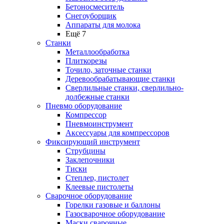
Бетоносмеситель
Снегоуборщик
Аппараты для молока
Ещё 7
Станки
Металлообработка
Плиткорезы
Точило, заточные станки
Деревообрабатывающие станки
Сверлильные станки, сверлильно-
долбежные станки
Пневмо оборудование
Компрессор
Пневмоинструмент
Аксессуары для компрессоров
Фиксирующий инструмент
Струбцины
Заклепочники
Тиски
Степлер, пистолет
Клеевые пистолеты
Сварочное оборудование
Горелки газовые и баллоны
Газосварочное оборудование
Маски сварочные