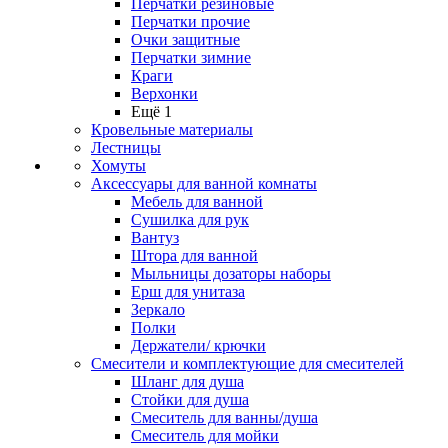
Перчатки резиновые
Перчатки прочие
Очки защитные
Перчатки зимние
Краги
Верхонки
Ещё 1
Кровельные материалы
Лестницы
Хомуты
Аксессуары для ванной комнаты
Мебель для ванной
Сушилка для рук
Вантуз
Штора для ванной
Мыльницы дозаторы наборы
Ерш для унитаза
Зеркало
Полки
Держатели/ крючки
Смесители и комплектующие для смесителей
Шланг для душа
Стойки для душа
Смеситель для ванны/душа
Смеситель для мойки