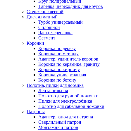
Круг полировальный
Тарелка, переходник для кругов
Стержень клеевой
Диск алмазный
Турбо универсальный
Сплошной
Чаша, черепашка
Сегмент
Коронки
Коронка по дереву
Коронка по металлу
Адаптер, удлинитель коронок
Коронка по керамике, граниту
Коронка по кирпичу
Коронка универсальная
Коронка по бетону
Полотна, пилки для лобзика
Лента пильная
Полотно для ручной ножовки
Пилки для электролобзика
Полотно для сабельной ножовки
Патроны
Адаптер, ключ для патрона
Сверлильный патрон
Монтажный патрон