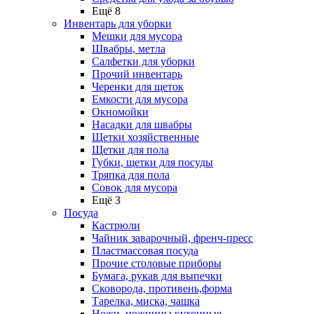
Ещё 8
Инвентарь для уборки
Мешки для мусора
Швабры, метла
Салфетки для уборки
Прочий инвентарь
Черенки для щеток
Емкости для мусора
Окномойки
Насадки для швабры
Щетки хозяйственные
Щетки для пола
Губки, щетки для посуды
Тряпка для пола
Совок для мусора
Ещё 3
Посуда
Кастрюли
Чайник заварочный, френч-пресс
Пластмассовая посуда
Прочие столовые приборы
Бумага, рукав для выпечки
Сковорода, противень,форма
Тарелка, миска, чашка
Ножи, ножницы кухонные