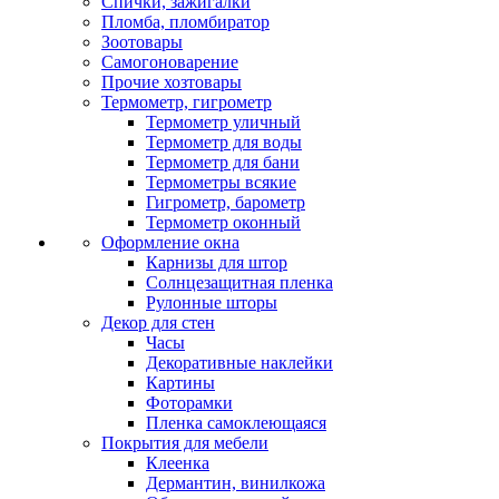
Спички, зажигалки
Пломба, пломбиратор
Зоотовары
Самогоноварение
Прочие хозтовары
Термометр, гигрометр
Термометр уличный
Термометр для воды
Термометр для бани
Термометры всякие
Гигрометр, барометр
Термометр оконный
Оформление окна
Карнизы для штор
Солнцезащитная пленка
Рулонные шторы
Декор для стен
Часы
Декоративные наклейки
Картины
Фоторамки
Пленка самоклеющаяся
Покрытия для мебели
Клеенка
Дермантин, винилкожа