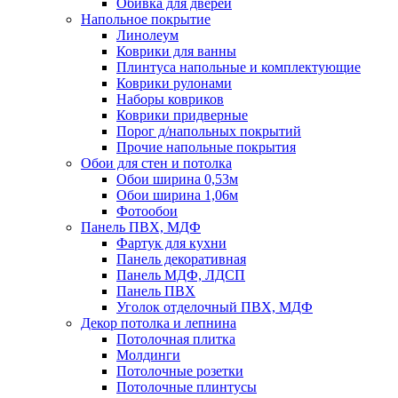
Обивка для дверей
Напольное покрытие
Линолеум
Коврики для ванны
Плинтуса напольные и комплектующие
Коврики рулонами
Наборы ковриков
Коврики придверные
Порог д/напольных покрытий
Прочие напольные покрытия
Обои для стен и потолка
Обои ширина 0,53м
Обои ширина 1,06м
Фотообои
Панель ПВХ, МДФ
Фартук для кухни
Панель декоративная
Панель МДФ, ЛДСП
Панель ПВХ
Уголок отделочный ПВХ, МДФ
Декор потолка и лепнина
Потолочная плитка
Молдинги
Потолочные розетки
Потолочные плинтусы