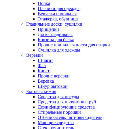
Полка
Плечики для одежды
Вешалка напольная
Этажерка, обувница
Гладильные доски, сушилки
Прищепки
Доска гладильная
Корзина для белья
Прочие принадлежности для стирки
Сушилка для одежды
Веревки
Шпагат
Фал
Канат
Прочие веревки
Веревка
Шнур бытовой
Бытовая химия
Средства для посуды
Средства для прочистки труб
Дезинфицирующие средства
Стиральные порошки
Отбеливатель, пятновыводитель
Моющие средства
Стеклоочиститель