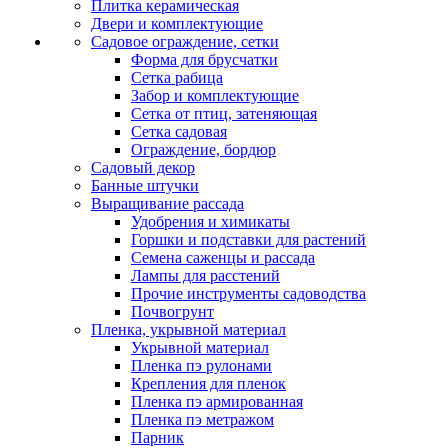
Плитка керамическая
Двери и комплектующие
Садовое ограждение, сетки
Форма для брусчатки
Сетка рабица
Забор и комплектующие
Сетка от птиц, затеняющая
Сетка садовая
Ограждение, бордюр
Садовый декор
Банные штучки
Выращивание рассада
Удобрения и химикаты
Горшки и подставки для растений
Семена саженцы и рассада
Лампы для расстений
Прочие инструменты садоводства
Почвогрунт
Пленка, укрывной материал
Укрывной материал
Пленка пэ рулонами
Крепления для пленок
Пленка пэ армированная
Пленка пэ метражом
Парник