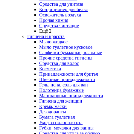
Средства для унитаза
Кондиционер для белья
Освежитель воздуха
Прочая химия
Средства чистящие
Ещё 2
Гигиена и красота
Мыло жидкое
Мыло туалетное кусковое
Салфетки бумажные, влажные
Прочие средства гигиены
Средства для волос
Косметика
Принадлежности для бритья
Швейные принадлежности
Гель, пена, соль для ван
Полотенца бумажные
Маникюрные принадлежности
Гигиена для женщин
Крема, маски
Дезодоранты
Бумага туалетная
Уход за полостью рта
Губки, мочалки для ванны
Средства для ухода за обувью