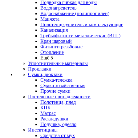
Подводка гибкая для воды
Водонагреватель
Водоснабжение (полипропилен)
Манжета
Полотенцесушитель и комплектующие
Канализация
Трубы/фитинги металлические (ВГП)
Кран шаровый
Фитинги резьбовые
Отопление
Ещё 5
Уплотнительные материалы
Прокладки
Сумки, рюкзаки
Сумка-тележка
Сумка хозяйственная
Прочие сумки
Постельные принадлежности
Полотенца, плед
КПБ
Матрас
Раскладушки
Подушка, одеяло
Инсектициды
Средства от мух