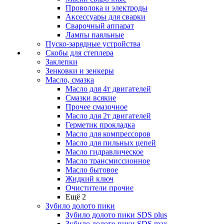
Проволока и электроды
Аксессуары для сварки
Сварочный аппарат
Лампы паяльные
Пуско-зарядные устройства
Скобы для степлера
Заклепки
Зенковки и зенкеры
Масло, смазка
Масло для 4т двигателей
Смазки всякие
Прочее смазочное
Масло для 2т двигателей
Герметик прокладка
Масло для компрессоров
Масло для пильных цепей
Масло гидравлическое
Масло трансмиссионное
Масло бытовое
Жидкий ключ
Очистители прочие
Ещё 2
Зубило долото пики
Зубило долото пики SDS plus
Зубило долото пики SDS max