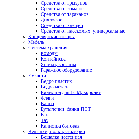
Средства от грызунов
Средства от комаров
Средства от тараканов
Дихлофос
Средства от клещей
Средства от насекомых, универсальные
Канцелярские товары
Мебель
Система хранения
Комоды
Контейнера
Ящики, корзины
Гаражное оборудование
Емкости
Ведро пластик
Ведро металл
Канистра для ГСМ, воронки
Фляги
Ванна
Бутылочки. банки ПЭТ
Бак
Таз
Канистра бытовая
Вешалки, полки, этажерки
Вешалка настенная