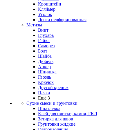
Кронштейн
Кляймер
Уголок
Лента перфорированная
Метизы
Винт
Глухарь
Гайка
Саморез
Болт
Шайба
Дюбель
Анкер
Шпилька
Гвоздь
Крючок
Другой крепеж
Пачка
Ещё 3
Сухие смеси и грунтовки
Шпатлевка
Клей для плитки, камня, ГКЛ
Затирка для швов
Грунтовки жидкие
Гидроизоляция