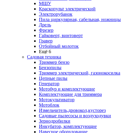
МШУ
Краскопульт электрический
Электрорубанок
Пила циркулярная, сабельная, ножницы
Дрель
Фрезер
Гайковерт, винтоверт
Гравер
Отбойный молоток
Ещё 6
Садовая техника
Триммер бензо
Бензопилы
Триммер электрический, газонокосилка
Цепные пилы
Генератор
Мотобур и комплектующие
Комплектующие для триммера
Мотокультиватор
Мотоблок
Измельчитель,дровокол,кусторез
Садовые пылесосы и воздуходувки
Зернодробилки
Инкубатор, комплектующие
Навесное оборудование