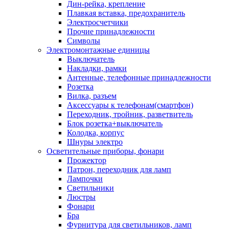
Дин-рейка, крепление
Плавкая вставка, предохранитель
Электросчетчики
Прочие принадлежности
Символы
Электромонтажные единицы
Выключатель
Накладки, рамки
Антенные, телефонные принадлежности
Розетка
Вилка, разъем
Аксессуары к телефонам(смартфон)
Переходник, тройник, разветвитель
Блок розетка+выключатель
Колодка, корпус
Шнуры электро
Осветительные приборы, фонари
Прожектор
Патрон, переходник для ламп
Лампочки
Светильники
Люстры
Фонари
Бра
Фурнитура для светильников, ламп