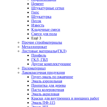
Цемент
Штукатурные сетки
Гипс
Штукатурка
Песок
Известь
Кладочные смеси
Смеси для пола
Ещё 3
Прочие стройматериалы
Металлопрокат
Листовые материалы(ГКЛ)
Профиль
ГКЛ, ГВЛ
Другие комплектующие
Пиломатериал
Лакокрасочная продукция
Грунт-эмаль по ржавчине
Эмаль аэрозольная
Пропитка для дерева
Паста колеровочная
Эмаль акриловая
Краски для внутренних и внешних работ
Эмаль ПФ-115
Эмаль НЦ