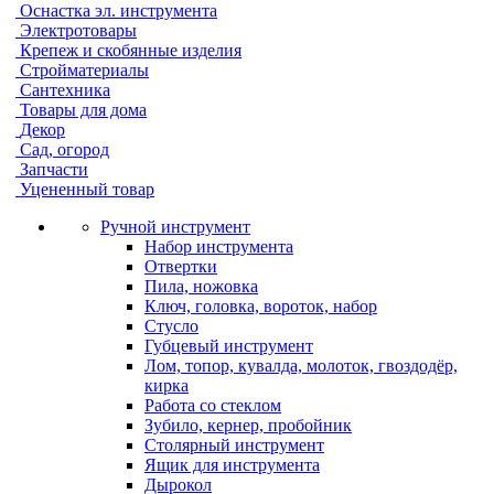
Оснастка эл. инструмента
Электротовары
Крепеж и скобянные изделия
Стройматериалы
Сантехника
Товары для дома
Декор
Сад, огород
Запчасти
Уцененный товар
Ручной инструмент
Набор инструмента
Отвертки
Пила, ножовка
Ключ, головка, вороток, набор
Стусло
Губцевый инструмент
Лом, топор, кувалда, молоток, гвоздодёр,
кирка
Работа со стеклом
Зубило, кернер, пробойник
Столярный инструмент
Ящик для инструмента
Дырокол