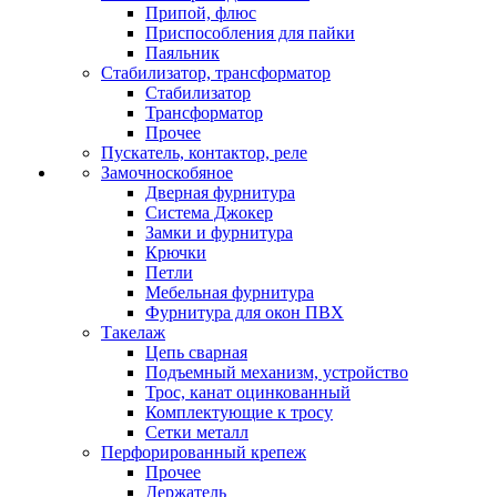
Припой, флюс
Приспособления для пайки
Паяльник
Стабилизатор, трансформатор
Стабилизатор
Трансформатор
Прочее
Пускатель, контактор, реле
Замочноскобяное
Дверная фурнитура
Система Джокер
Замки и фурнитура
Крючки
Петли
Мебельная фурнитура
Фурнитура для окон ПВХ
Такелаж
Цепь сварная
Подъемный механизм, устройство
Трос, канат оцинкованный
Комплектующие к тросу
Сетки металл
Перфорированный крепеж
Прочее
Держатель