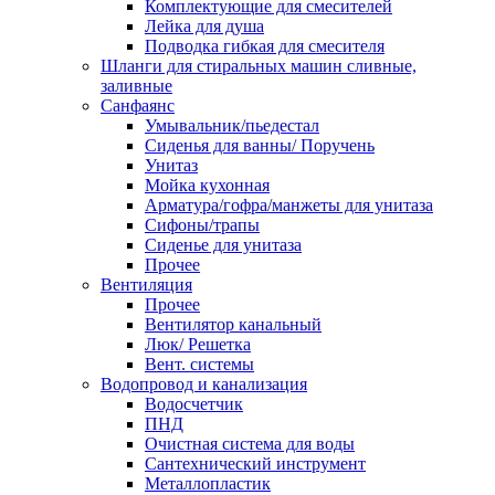
Комплектующие для смесителей
Лейка для душа
Подводка гибкая для смесителя
Шланги для стиральных машин сливные,
заливные
Санфаянс
Умывальник/пьедестал
Сиденья для ванны/ Поручень
Унитаз
Мойка кухонная
Арматура/гофра/манжеты для унитаза
Сифоны/трапы
Сиденье для унитаза
Прочее
Вентиляция
Прочее
Вентилятор канальный
Люк/ Решетка
Вент. системы
Водопровод и канализация
Водосчетчик
ПНД
Очистная система для воды
Сантехнический инструмент
Металлопластик