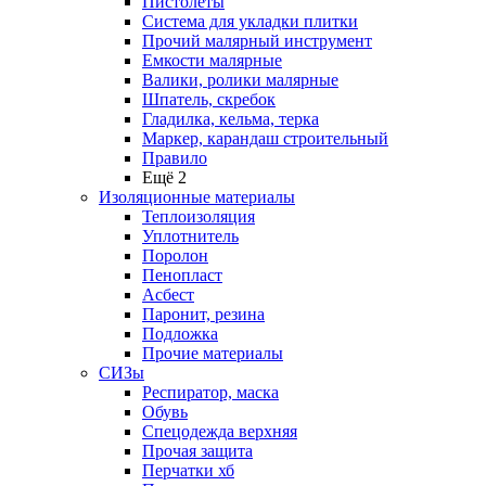
Пистолеты
Система для укладки плитки
Прочий малярный инструмент
Емкости малярные
Валики, ролики малярные
Шпатель, скребок
Гладилка, кельма, терка
Маркер, карандаш строительный
Правило
Ещё 2
Изоляционные материалы
Теплоизоляция
Уплотнитель
Поролон
Пенопласт
Асбест
Паронит, резина
Подложка
Прочие материалы
СИЗы
Респиратор, маска
Обувь
Спецодежда верхняя
Прочая защита
Перчатки хб