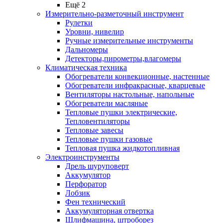
Ещё 2
Измерительно-разметочный инструмент
Рулетки
Уровни, нивелир
Ручные измерительные инструменты
Дальномеры
Детекторы,пирометры,влагомеры
Климатическая техника
Обогреватели конвекционные, настенные
Обогреватели инфракрасные, кварцевые
Вентиляторы настольные, напольные
Обогреватели масляные
Тепловые пушки электрические,
Тепловентиляторы
Тепловые завесы
Тепловые пушки газовые
Тепловая пушка жидкотопливная
Электроинструменты
Дрель шуруповерт
Аккумулятор
Перфоратор
Лобзик
Фен технический
Аккумуляторная отвертка
Шлифмашина, штроборез