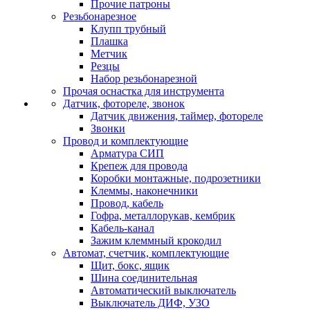
Прочие патроны
Резьбонарезное
Клупп трубный
Плашка
Метчик
Резцы
Набор резьбонарезной
Прочая оснастка для инструмента
Датчик, фотореле, звонок
Датчик движения, таймер, фотореле
Звонки
Провод и комплектующие
Арматура СИП
Крепеж для провода
Коробки монтажные, подрозетники
Клеммы, наконечники
Провод, кабель
Гофра, металлорукав, кембрик
Кабель-канал
Зажим клеммный крокодил
Автомат, счетчик, комплектующие
Щит, бокс, ящик
Шина соединительная
Автоматический выключатель
Выключатель ДИФ, УЗО