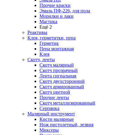
Прочие краски
Эмаль ПФ-226, для пола
Морилки и лаки
Мастика
Ещё 2
Реактивы
Клея, герметитки, пена
Герметик
Пена монтажная
Клея
Скотч, ленты
Скотч малярный
Скотч прозрачный
Лента сигнальная
Скотч двухсторонний
Скотч армированный
Скотч цветной
Прочие ленты
Скотч металлизированный
Серпянка
Малярный инструмент
Кисти малярные
Нож пистолетный, лезвия
Миксеры