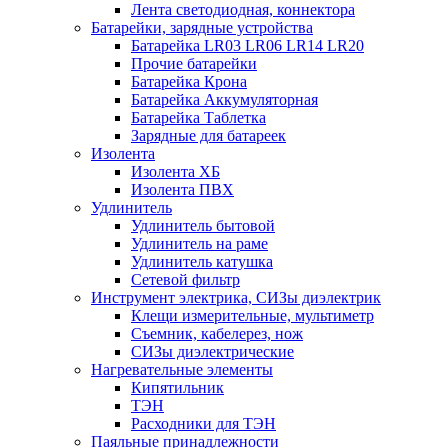
Лента светодиодная, коннектора
Батарейки, зарядные устройства
Батарейка LR03 LR06 LR14 LR20
Прочие батарейки
Батарейка Крона
Батарейка Аккумуляторная
Батарейка Таблетка
Зарядные для батареек
Изолента
Изолента ХБ
Изолента ПВХ
Удлинитель
Удлинитель бытовой
Удлинитель на раме
Удлинитель катушка
Сетевой фильтр
Инструмент электрика, СИЗы диэлектрик
Клещи измерительные, мультиметр
Съемник, кабелерез, нож
СИЗы диэлектрические
Нагревательные элементы
Кипятильник
ТЭН
Расходники для ТЭН
Паяльные принадлежности