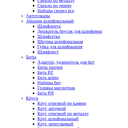
Сверло по металлу
Сверло по дереву
Наборы сверел все
Автотовары
Абразив шлифовальный
Шлифлента
Держатель брусок для шлифовки
Шлифсетка
Шкурка шлифовальная
Губка для шлифования
Шлифлист
Биты
Адаптер, удлинитель для бит
Биты прочие
Бита PZ
Бита шлиц
Наборы бит
Головка магнитная
Бита PH
Круги
Круг отрезной по камню
Круг заточной
Круг отрезной по металлу
Круг шлифовальный
Круг лепестковый