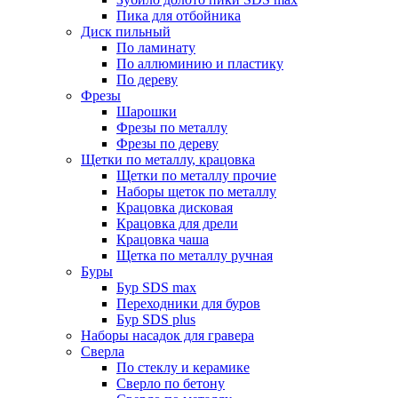
Пика для отбойника
Диск пильный
По ламинату
По аллюминию и пластику
По дереву
Фрезы
Шарошки
Фрезы по металлу
Фрезы по дереву
Щетки по металлу, крацовка
Щетки по металлу прочие
Наборы щеток по металлу
Крацовка дисковая
Крацовка для дрели
Крацовка чаша
Щетка по металлу ручная
Буры
Бур SDS max
Переходники для буров
Бур SDS plus
Наборы насадок для гравера
Сверла
По стеклу и керамике
Сверло по бетону