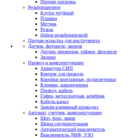
Прочие патроны
Резьбонарезное
Клупп трубный
Плашка
Метчик
Резцы
Набор резьбонарезной
Прочая оснастка для инструмента
Датчик, фотореле, звонок
Датчик движения, таймер, фотореле
Звонки
Провод и комплектующие
Арматура СИП
Крепеж для провода
Коробки монтажные, подрозетники
Клеммы, наконечники
Провод, кабель
Гофра, металлорукав, кембрик
Кабель-канал
Зажим клеммный крокодил
Автомат, счетчик, комплектующие
Щит, бокс, ящик
Шина соединительная
Автоматический выключатель
Выключатель ДИФ, УЗО