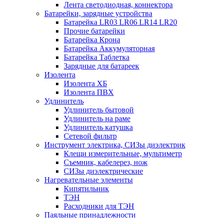
Лента светодиодная, коннектора
Батарейки, зарядные устройства
Батарейка LR03 LR06 LR14 LR20
Прочие батарейки
Батарейка Крона
Батарейка Аккумуляторная
Батарейка Таблетка
Зарядные для батареек
Изолента
Изолента ХБ
Изолента ПВХ
Удлинитель
Удлинитель бытовой
Удлинитель на раме
Удлинитель катушка
Сетевой фильтр
Инструмент электрика, СИЗы диэлектрик
Клещи измерительные, мультиметр
Съемник, кабелерез, нож
СИЗы диэлектрические
Нагревательные элементы
Кипятильник
ТЭН
Расходники для ТЭН
Паяльные принадлежности