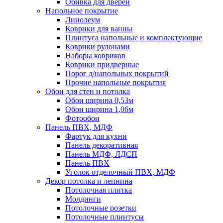
Обивка для дверей
Напольное покрытие
Линолеум
Коврики для ванны
Плинтуса напольные и комплектующие
Коврики рулонами
Наборы ковриков
Коврики придверные
Порог д/напольных покрытий
Прочие напольные покрытия
Обои для стен и потолка
Обои ширина 0,53м
Обои ширина 1,06м
Фотообои
Панель ПВХ, МДФ
Фартук для кухни
Панель декоративная
Панель МДФ, ЛДСП
Панель ПВХ
Уголок отделочный ПВХ, МДФ
Декор потолка и лепнина
Потолочная плитка
Молдинги
Потолочные розетки
Потолочные плинтусы