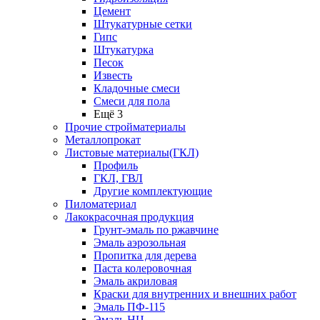
Цемент
Штукатурные сетки
Гипс
Штукатурка
Песок
Известь
Кладочные смеси
Смеси для пола
Ещё 3
Прочие стройматериалы
Металлопрокат
Листовые материалы(ГКЛ)
Профиль
ГКЛ, ГВЛ
Другие комплектующие
Пиломатериал
Лакокрасочная продукция
Грунт-эмаль по ржавчине
Эмаль аэрозольная
Пропитка для дерева
Паста колеровочная
Эмаль акриловая
Краски для внутренних и внешних работ
Эмаль ПФ-115
Эмаль НЦ