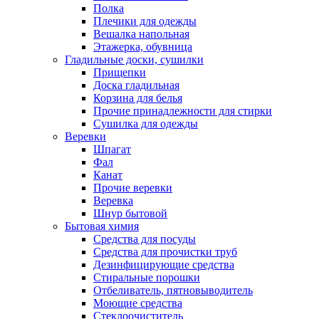
Полка
Плечики для одежды
Вешалка напольная
Этажерка, обувница
Гладильные доски, сушилки
Прищепки
Доска гладильная
Корзина для белья
Прочие принадлежности для стирки
Сушилка для одежды
Веревки
Шпагат
Фал
Канат
Прочие веревки
Веревка
Шнур бытовой
Бытовая химия
Средства для посуды
Средства для прочистки труб
Дезинфицирующие средства
Стиральные порошки
Отбеливатель, пятновыводитель
Моющие средства
Стеклоочиститель