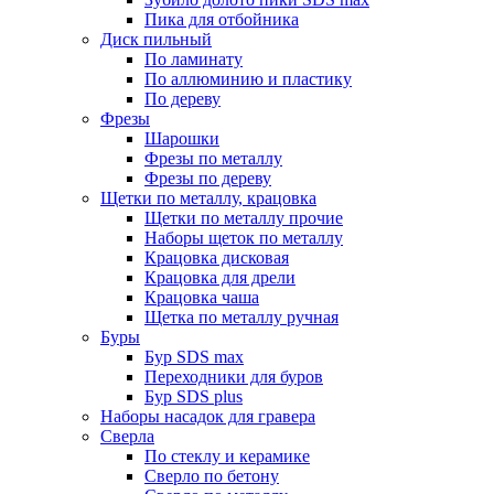
Пика для отбойника
Диск пильный
По ламинату
По аллюминию и пластику
По дереву
Фрезы
Шарошки
Фрезы по металлу
Фрезы по дереву
Щетки по металлу, крацовка
Щетки по металлу прочие
Наборы щеток по металлу
Крацовка дисковая
Крацовка для дрели
Крацовка чаша
Щетка по металлу ручная
Буры
Бур SDS max
Переходники для буров
Бур SDS plus
Наборы насадок для гравера
Сверла
По стеклу и керамике
Сверло по бетону