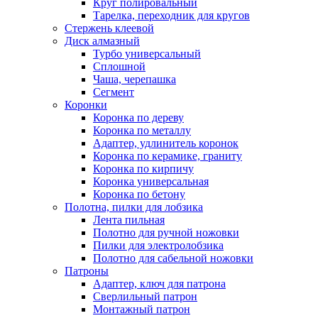
Круг полировальный
Тарелка, переходник для кругов
Стержень клеевой
Диск алмазный
Турбо универсальный
Сплошной
Чаша, черепашка
Сегмент
Коронки
Коронка по дереву
Коронка по металлу
Адаптер, удлинитель коронок
Коронка по керамике, граниту
Коронка по кирпичу
Коронка универсальная
Коронка по бетону
Полотна, пилки для лобзика
Лента пильная
Полотно для ручной ножовки
Пилки для электролобзика
Полотно для сабельной ножовки
Патроны
Адаптер, ключ для патрона
Сверлильный патрон
Монтажный патрон