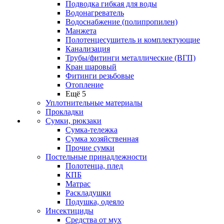
Подводка гибкая для воды
Водонагреватель
Водоснабжение (полипропилен)
Манжета
Полотенцесушитель и комплектующие
Канализация
Трубы/фитинги металлические (ВГП)
Кран шаровый
Фитинги резьбовые
Отопление
Ещё 5
Уплотнительные материалы
Прокладки
Сумки, рюкзаки
Сумка-тележка
Сумка хозяйственная
Прочие сумки
Постельные принадлежности
Полотенца, плед
КПБ
Матрас
Раскладушки
Подушка, одеяло
Инсектициды
Средства от мух