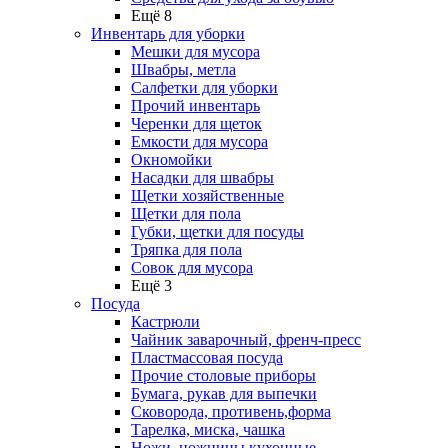
Ещё 8
Инвентарь для уборки
Мешки для мусора
Швабры, метла
Салфетки для уборки
Прочий инвентарь
Черенки для щеток
Емкости для мусора
Окномойки
Насадки для швабры
Щетки хозяйственные
Щетки для пола
Губки, щетки для посуды
Тряпка для пола
Совок для мусора
Ещё 3
Посуда
Кастрюли
Чайник заварочный, френч-пресс
Пластмассовая посуда
Прочие столовые приборы
Бумага, рукав для выпечки
Сковорода, противень,форма
Тарелка, миска, чашка
Ножи, ножницы кухонные