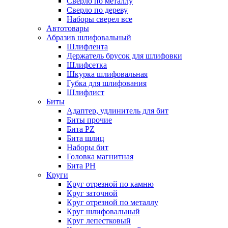
Сверло по металлу
Сверло по дереву
Наборы сверел все
Автотовары
Абразив шлифовальный
Шлифлента
Держатель брусок для шлифовки
Шлифсетка
Шкурка шлифовальная
Губка для шлифования
Шлифлист
Биты
Адаптер, удлинитель для бит
Биты прочие
Бита PZ
Бита шлиц
Наборы бит
Головка магнитная
Бита PH
Круги
Круг отрезной по камню
Круг заточной
Круг отрезной по металлу
Круг шлифовальный
Круг лепестковый