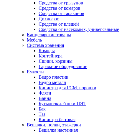
Средства от грызунов
Средства от комаров
Средства от тараканов
Дихлофос
Средства от клещей
Средства от насекомых, универсальные
Канцелярские товары
Мебель
Система хранения
Комоды
Контейнера
Ящики, корзины
Гаражное оборудование
Емкости
Ведро пластик
Ведро металл
Канистра для ГСМ, воронки
Фляги
Ванна
Бутылочки. банки ПЭТ
Бак
Таз
Канистра бытовая
Вешалки, полки, этажерки
Вешалка настенная