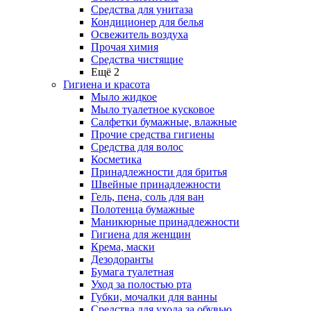
Средства для унитаза
Кондиционер для белья
Освежитель воздуха
Прочая химия
Средства чистящие
Ещё 2
Гигиена и красота
Мыло жидкое
Мыло туалетное кусковое
Салфетки бумажные, влажные
Прочие средства гигиены
Средства для волос
Косметика
Принадлежности для бритья
Швейные принадлежности
Гель, пена, соль для ван
Полотенца бумажные
Маникюрные принадлежности
Гигиена для женщин
Крема, маски
Дезодоранты
Бумага туалетная
Уход за полостью рта
Губки, мочалки для ванны
Средства для ухода за обувью