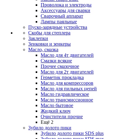
Проволока и электроды
Аксессуары для сварки
Сварочный аппарат
Лампы паяльные
Пуско-зарядные устройства
Скобы для степлера
Заклепки
Зенковки и зенкеры
Масло, смазка
Масло для 4т двигателей
Смазки всякие
Прочее смазочное
Масло для 2т двигателей
Герметик прокладка
Масло для компрессоров
Масло для пильных цепей
Масло гидравлическое
Масло трансмиссионное
Масло бытовое
Жидкий ключ
Очистители прочие
Ещё 2
Зубило долото пики
Зубило долото пики SDS plus
Зубило долото пики SDS max