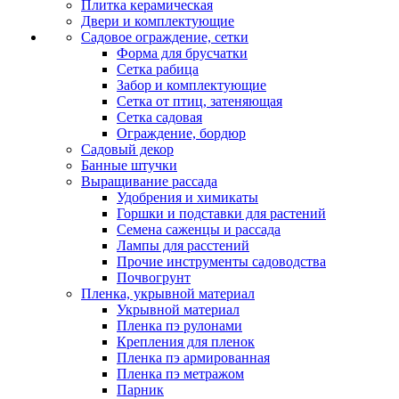
Плитка керамическая
Двери и комплектующие
Садовое ограждение, сетки
Форма для брусчатки
Сетка рабица
Забор и комплектующие
Сетка от птиц, затеняющая
Сетка садовая
Ограждение, бордюр
Садовый декор
Банные штучки
Выращивание рассада
Удобрения и химикаты
Горшки и подставки для растений
Семена саженцы и рассада
Лампы для расстений
Прочие инструменты садоводства
Почвогрунт
Пленка, укрывной материал
Укрывной материал
Пленка пэ рулонами
Крепления для пленок
Пленка пэ армированная
Пленка пэ метражом
Парник