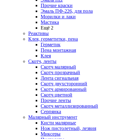
Прочие краски
Эмаль ПФ-226, для пола
Морилки и лаки
Мастика
Ещё 2
Реактивы
Клея, герметитки, пена
Герметик
Пена монтажная
Клея
Скотч, ленты
Скотч малярный
Скотч прозрачный
Лента сигнальная
Скотч двухсторонний
Скотч армированный
Скотч цветной
Прочие ленты
Скотч металлизированный
Серпянка
Малярный инструмент
Кисти малярные
Нож пистолетный, лезвия
Миксеры