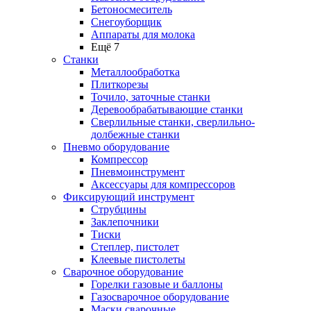
Бетоносмеситель
Снегоуборщик
Аппараты для молока
Ещё 7
Станки
Металлообработка
Плиткорезы
Точило, заточные станки
Деревообрабатывающие станки
Сверлильные станки, сверлильно-
долбежные станки
Пневмо оборудование
Компрессор
Пневмоинструмент
Аксессуары для компрессоров
Фиксирующий инструмент
Струбцины
Заклепочники
Тиски
Степлер, пистолет
Клеевые пистолеты
Сварочное оборудование
Горелки газовые и баллоны
Газосварочное оборудование
Маски сварочные