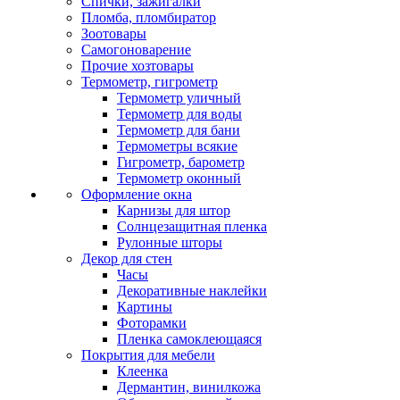
Спички, зажигалки
Пломба, пломбиратор
Зоотовары
Самогоноварение
Прочие хозтовары
Термометр, гигрометр
Термометр уличный
Термометр для воды
Термометр для бани
Термометры всякие
Гигрометр, барометр
Термометр оконный
Оформление окна
Карнизы для штор
Солнцезащитная пленка
Рулонные шторы
Декор для стен
Часы
Декоративные наклейки
Картины
Фоторамки
Пленка самоклеющаяся
Покрытия для мебели
Клеенка
Дермантин, винилкожа