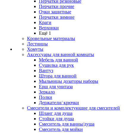
Перчатки резиновые
Перчатки прочие
Очки защитные
Перчатки зимние
Краги
Верхонки
Ещё 1
Кровельные материалы
Лестницы
Хомуты
Аксессуары для ванной комнаты
Мебель для ванной
Сушилка для рук
Вантуз
Штора для ванной
Мыльницы дозаторы наборы
Ерш для унитаза
Зеркало
Полки
Держатели/ крючки
Смесители и комплектующие для смесителей
Шланг для душа
Стойки для душа
Смеситель для ванны/душа
Смеситель для мойки