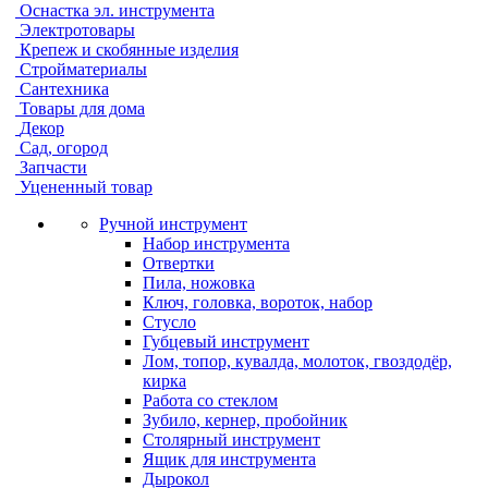
Оснастка эл. инструмента
Электротовары
Крепеж и скобянные изделия
Стройматериалы
Сантехника
Товары для дома
Декор
Сад, огород
Запчасти
Уцененный товар
Ручной инструмент
Набор инструмента
Отвертки
Пила, ножовка
Ключ, головка, вороток, набор
Стусло
Губцевый инструмент
Лом, топор, кувалда, молоток, гвоздодёр,
кирка
Работа со стеклом
Зубило, кернер, пробойник
Столярный инструмент
Ящик для инструмента
Дырокол