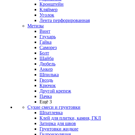
Кронштейн
Кляймер
Уголок
Лента перфорированная
Метизы
Винт
Глухарь
Гайка
Саморез
Болт
Шайба
Дюбель
Анкер
Шпилька
Гвоздь
Крючок
Другой крепеж
Пачка
Ещё 3
Сухие смеси и грунтовки
Шпатлевка
Клей для плитки, камня, ГКЛ
Затирка для швов
Грунтовки жидкие
Гидроизоляция