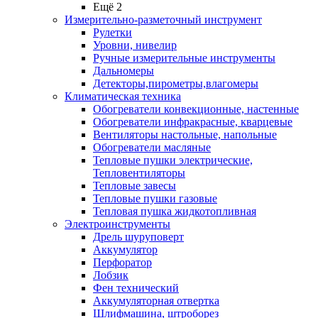
Ещё 2
Измерительно-разметочный инструмент
Рулетки
Уровни, нивелир
Ручные измерительные инструменты
Дальномеры
Детекторы,пирометры,влагомеры
Климатическая техника
Обогреватели конвекционные, настенные
Обогреватели инфракрасные, кварцевые
Вентиляторы настольные, напольные
Обогреватели масляные
Тепловые пушки электрические,
Тепловентиляторы
Тепловые завесы
Тепловые пушки газовые
Тепловая пушка жидкотопливная
Электроинструменты
Дрель шуруповерт
Аккумулятор
Перфоратор
Лобзик
Фен технический
Аккумуляторная отвертка
Шлифмашина, штроборез