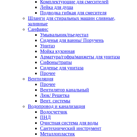
Комплектующие для смесителей
Лейка для душа
Подводка гибкая для смесителя
Шланги для стиральных машин сливные,
заливные
Санфаянс
Умывальник/пьедестал
Сиденья для ванны/ Поручень
Унитаз
Мойка кухонная
Арматура/гофра/манжеты для унитаза
Сифоны/трапы
Сиденье для унитаза
Прочее
Вентиляция
Прочее
Вентилятор канальный
Люк/ Решетка
Вент. системы
Водопровод и канализация
Водосчетчик
ПНД
Очистная система для воды
Сантехнический инструмент
Металлопластик