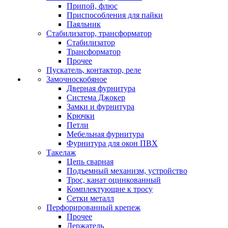
Припой, флюс
Приспособления для пайки
Паяльник
Стабилизатор, трансформатор
Стабилизатор
Трансформатор
Прочее
Пускатель, контактор, реле
Замочноскобяное
Дверная фурнитура
Система Джокер
Замки и фурнитура
Крючки
Петли
Мебельная фурнитура
Фурнитура для окон ПВХ
Такелаж
Цепь сварная
Подъемный механизм, устройство
Трос, канат оцинкованный
Комплектующие к тросу
Сетки металл
Перфорированный крепеж
Прочее
Держатель