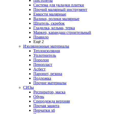
Пистолеты
Система для укладки плитки
Прочий малярный инструмент
Емкости малярные
Валики, ролики малярные
Шпатель, скребок
Гладилка, кельма, терка
Маркер, карандаш строительный
Правило
Ещё 2
Изоляционные материалы
Теплоизоляция
Уплотнитель
Поролон
Пенопласт
Асбест
Паронит, резина
Подложка
Прочие материалы
СИЗы
Респиратор, маска
Обувь
Спецодежда верхняя
Прочая защита
Перчатки хб