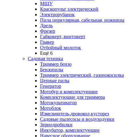
МШУ
Краскопульт электрический
Электрорубанок
Пила циркулярная, сабельная, ножницы
Дрель
Фрезер
Гайковерт, винтоверт
Гравер
Отбойный молоток
Ещё 6
Садовая техника
Триммер бензо
Бензопилы
Триммер электрический, газонокосилка
Цепные пилы
Генератор
Мотобур и комплектующие
Комплектующие для триммера
Мотокультиватор
Мотоблок
Измельчитель,дровокол,кусторез
Садовые пылесосы и воздуходувки
Зернодробилки
Инкубатор, комплектующие
Навесное оборудование