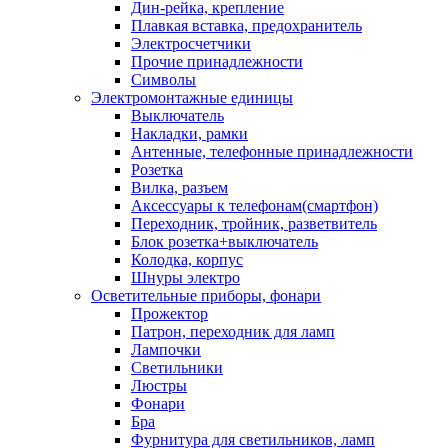
Дин-рейка, крепление
Плавкая вставка, предохранитель
Электросчетчики
Прочие принадлежности
Символы
Электромонтажные единицы
Выключатель
Накладки, рамки
Антенные, телефонные принадлежности
Розетка
Вилка, разъем
Аксессуары к телефонам(смартфон)
Переходник, тройник, разветвитель
Блок розетка+выключатель
Колодка, корпус
Шнуры электро
Осветительные приборы, фонари
Прожектор
Патрон, переходник для ламп
Лампочки
Светильники
Люстры
Фонари
Бра
Фурнитура для светильников, ламп