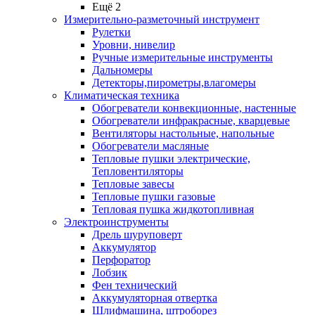
Ещё 2
Измерительно-разметочный инструмент
Рулетки
Уровни, нивелир
Ручные измерительные инструменты
Дальномеры
Детекторы,пирометры,влагомеры
Климатическая техника
Обогреватели конвекционные, настенные
Обогреватели инфракрасные, кварцевые
Вентиляторы настольные, напольные
Обогреватели масляные
Тепловые пушки электрические,
Тепловентиляторы
Тепловые завесы
Тепловые пушки газовые
Тепловая пушка жидкотопливная
Электроинструменты
Дрель шуруповерт
Аккумулятор
Перфоратор
Лобзик
Фен технический
Аккумуляторная отвертка
Шлифмашина, штроборез