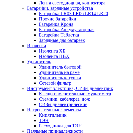
Лента светодиодная, коннектора
Батарейки, зарядные устройства
Батарейка LR03 LR06 LR14 LR20
Прочие батарейки
Батарейка Крона
Батарейка Аккумуляторная
Батарейка Таблетка
Зарядные для батареек
Изолента
Изолента ХБ
Изолента ПВХ
Удлинитель
Удлинитель бытовой
Удлинитель на раме
Удлинитель катушка
Сетевой фильтр
Инструмент электрика, СИЗы диэлектрик
Клещи измерительные, мультиметр
Съемник, кабелерез, нож
СИЗы диэлектрические
Нагревательные элементы
Кипятильник
ТЭН
Расходники для ТЭН
Паяльные принадлежности