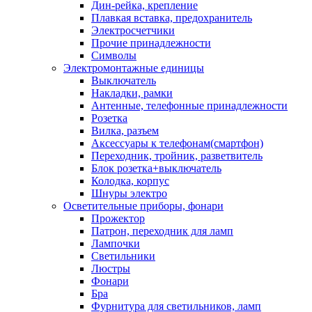
Дин-рейка, крепление
Плавкая вставка, предохранитель
Электросчетчики
Прочие принадлежности
Символы
Электромонтажные единицы
Выключатель
Накладки, рамки
Антенные, телефонные принадлежности
Розетка
Вилка, разъем
Аксессуары к телефонам(смартфон)
Переходник, тройник, разветвитель
Блок розетка+выключатель
Колодка, корпус
Шнуры электро
Осветительные приборы, фонари
Прожектор
Патрон, переходник для ламп
Лампочки
Светильники
Люстры
Фонари
Бра
Фурнитура для светильников, ламп