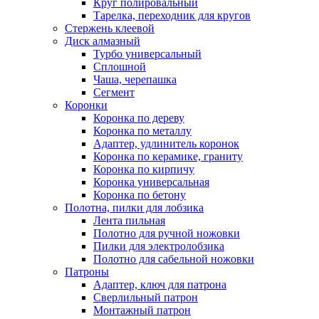
Круг полировальный
Тарелка, переходник для кругов
Стержень клеевой
Диск алмазный
Турбо универсальный
Сплошной
Чаша, черепашка
Сегмент
Коронки
Коронка по дереву
Коронка по металлу
Адаптер, удлинитель коронок
Коронка по керамике, граниту
Коронка по кирпичу
Коронка универсальная
Коронка по бетону
Полотна, пилки для лобзика
Лента пильная
Полотно для ручной ножовки
Пилки для электролобзика
Полотно для сабельной ножовки
Патроны
Адаптер, ключ для патрона
Сверлильный патрон
Монтажный патрон