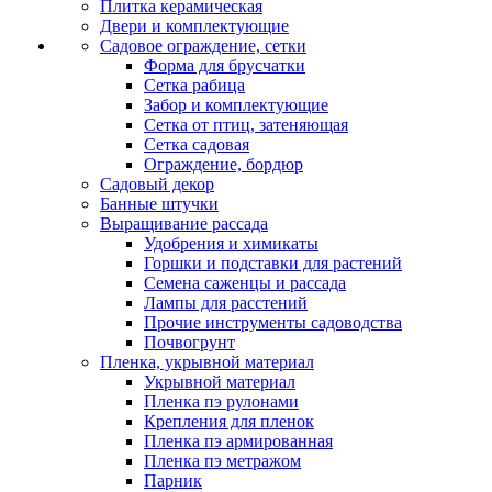
Плитка керамическая
Двери и комплектующие
Садовое ограждение, сетки
Форма для брусчатки
Сетка рабица
Забор и комплектующие
Сетка от птиц, затеняющая
Сетка садовая
Ограждение, бордюр
Садовый декор
Банные штучки
Выращивание рассада
Удобрения и химикаты
Горшки и подставки для растений
Семена саженцы и рассада
Лампы для расстений
Прочие инструменты садоводства
Почвогрунт
Пленка, укрывной материал
Укрывной материал
Пленка пэ рулонами
Крепления для пленок
Пленка пэ армированная
Пленка пэ метражом
Парник