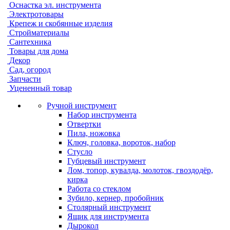
Оснастка эл. инструмента
Электротовары
Крепеж и скобянные изделия
Стройматериалы
Сантехника
Товары для дома
Декор
Сад, огород
Запчасти
Уцененный товар
Ручной инструмент
Набор инструмента
Отвертки
Пила, ножовка
Ключ, головка, вороток, набор
Стусло
Губцевый инструмент
Лом, топор, кувалда, молоток, гвоздодёр,
кирка
Работа со стеклом
Зубило, кернер, пробойник
Столярный инструмент
Ящик для инструмента
Дырокол