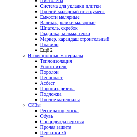
Пистолеты
Система для укладки плитки
Прочий малярный инструмент
Емкости малярные
Валики, ролики малярные
Шпатель, скребок
Гладилка, кельма, терка
Маркер, карандаш строительный
Правило
Ещё 2
Изоляционные материалы
Теплоизоляция
Уплотнитель
Поролон
Пенопласт
Асбест
Паронит, резина
Подложка
Прочие материалы
СИЗы
Респиратор, маска
Обувь
Спецодежда верхняя
Прочая защита
Перчатки хб