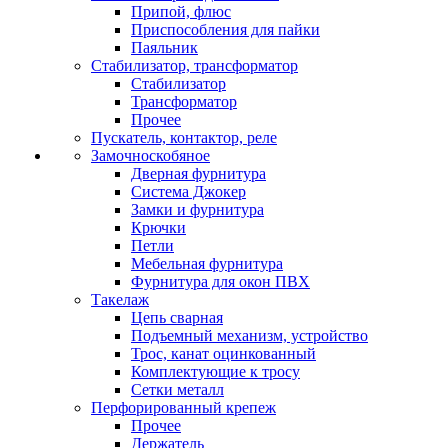
Припой, флюс
Приспособления для пайки
Паяльник
Стабилизатор, трансформатор
Стабилизатор
Трансформатор
Прочее
Пускатель, контактор, реле
Замочноскобяное
Дверная фурнитура
Система Джокер
Замки и фурнитура
Крючки
Петли
Мебельная фурнитура
Фурнитура для окон ПВХ
Такелаж
Цепь сварная
Подъемный механизм, устройство
Трос, канат оцинкованный
Комплектующие к тросу
Сетки металл
Перфорированный крепеж
Прочее
Держатель