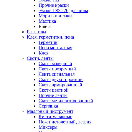
Прочие краски
Эмаль ПФ-226, для пола
Морилки и лаки
Мастика
Ещё 2
Реактивы
Клея, герметитки, пена
Герметик
Пена монтажная
Клея
Скотч, ленты
Скотч малярный
Скотч прозрачный
Лента сигнальная
Скотч двухсторонний
Скотч армированный
Скотч цветной
Прочие ленты
Скотч металлизированный
Серпянка
Малярный инструмент
Кисти малярные
Нож пистолетный, лезвия
Миксеры