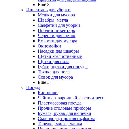
Ещё 8
Инвентарь для уборки
Мешки для мусора
Швабры, метла
Салфетки для уборки
Прочий инвентарь
Черенки для щеток
Емкости для мусора
Окномойки
Насадки для швабры
Щетки хозяйственные
Щетки для пола
Губки, щетки для посуды
Тряпка для пола
Совок для мусора
Ещё 3
Посуда
Кастрюли
Чайник заварочный, френч-пресс
Пластмассовая посуда
Прочие столовые приборы
Бумага, рукав для выпечки
Сковорода, противень,форма
Тарелка, миска, чашка
Ножи, ножницы кухонные