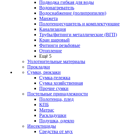
Подводка гибкая для воды
Водонагреватель
Водоснабжение (полипропилен)
Манжета
Полотенцесушитель и комплектующие
Канализация
Трубы/фитинги металлические (ВГП)
Кран шаровый
Фитинги резьбовые
Отопление
Ещё 5
Уплотнительные материалы
Прокладки
Сумки, рюкзаки
Сумка-тележка
Сумка хозяйственная
Прочие сумки
Постельные принадлежности
Полотенца, плед
КПБ
Матрас
Раскладушки
Подушка, одеяло
Инсектициды
Средства от мух