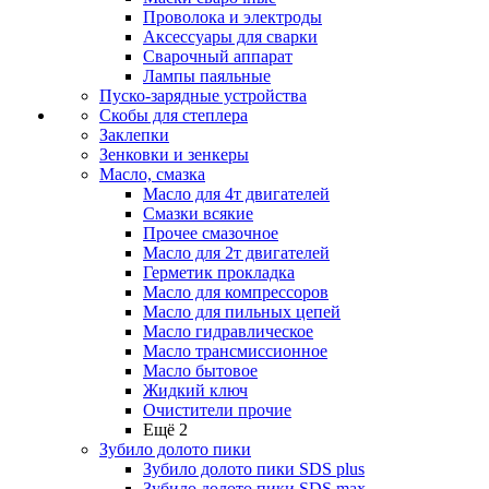
Проволока и электроды
Аксессуары для сварки
Сварочный аппарат
Лампы паяльные
Пуско-зарядные устройства
Скобы для степлера
Заклепки
Зенковки и зенкеры
Масло, смазка
Масло для 4т двигателей
Смазки всякие
Прочее смазочное
Масло для 2т двигателей
Герметик прокладка
Масло для компрессоров
Масло для пильных цепей
Масло гидравлическое
Масло трансмиссионное
Масло бытовое
Жидкий ключ
Очистители прочие
Ещё 2
Зубило долото пики
Зубило долото пики SDS plus
Зубило долото пики SDS max