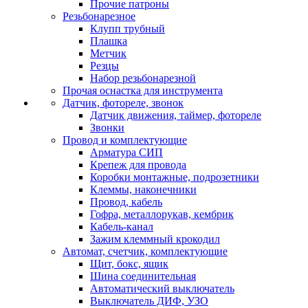
Прочие патроны
Резьбонарезное
Клупп трубный
Плашка
Метчик
Резцы
Набор резьбонарезной
Прочая оснастка для инструмента
Датчик, фотореле, звонок
Датчик движения, таймер, фотореле
Звонки
Провод и комплектующие
Арматура СИП
Крепеж для провода
Коробки монтажные, подрозетники
Клеммы, наконечники
Провод, кабель
Гофра, металлорукав, кембрик
Кабель-канал
Зажим клеммный крокодил
Автомат, счетчик, комплектующие
Щит, бокс, ящик
Шина соединительная
Автоматический выключатель
Выключатель ДИФ, УЗО