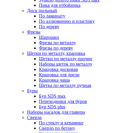
Пика для отбойника
Диск пильный
По ламинату
По аллюминию и пластику
По дереву
Фрезы
Шарошки
Фрезы по металлу
Фрезы по дереву
Щетки по металлу, крацовка
Щетки по металлу прочие
Наборы щеток по металлу
Крацовка дисковая
Крацовка для дрели
Крацовка чаша
Щетка по металлу ручная
Буры
Бур SDS max
Переходники для буров
Бур SDS plus
Наборы насадок для гравера
Сверла
По стеклу и керамике
Сверло по бетону