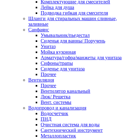
Комплектующие для смесителей
Лейка для душа
Подводка гибкая для смесителя
Шланги для стиральных машин сливные,
заливные
Санфаянс
Умывальник/пьедестал
Сиденья для ванны/ Поручень
Унитаз
Мойка кухонная
Арматура/гофра/манжеты для унитаза
Сифоны/трапы
Сиденье для унитаза
Прочее
Вентиляция
Прочее
Вентилятор канальный
Люк/ Решетка
Вент. системы
Водопровод и канализация
Водосчетчик
ПНД
Очистная система для воды
Сантехнический инструмент
Металлопластик