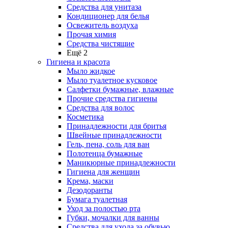
Средства для унитаза
Кондиционер для белья
Освежитель воздуха
Прочая химия
Средства чистящие
Ещё 2
Гигиена и красота
Мыло жидкое
Мыло туалетное кусковое
Салфетки бумажные, влажные
Прочие средства гигиены
Средства для волос
Косметика
Принадлежности для бритья
Швейные принадлежности
Гель, пена, соль для ван
Полотенца бумажные
Маникюрные принадлежности
Гигиена для женщин
Крема, маски
Дезодоранты
Бумага туалетная
Уход за полостью рта
Губки, мочалки для ванны
Средства для ухода за обувью