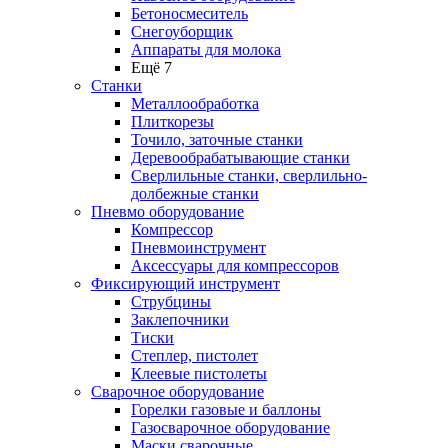
Бетоносмеситель
Снегоуборщик
Аппараты для молока
Ещё 7
Станки
Металлообработка
Плиткорезы
Точило, заточные станки
Деревообрабатывающие станки
Сверлильные станки, сверлильно-
долбежные станки
Пневмо оборудование
Компрессор
Пневмоинструмент
Аксессуары для компрессоров
Фиксирующий инструмент
Струбцины
Заклепочники
Тиски
Степлер, пистолет
Клеевые пистолеты
Сварочное оборудование
Горелки газовые и баллоны
Газосварочное оборудование
Маски сварочные