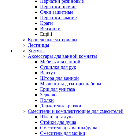
Перчатки резиновые
Перчатки прочие
Очки защитные
Перчатки зимние
Краги
Верхонки
Ещё 1
Кровельные материалы
Лестницы
Хомуты
Аксессуары для ванной комнаты
Мебель для ванной
Сушилка для рук
Вантуз
Штора для ванной
Мыльницы дозаторы наборы
Ерш для унитаза
Зеркало
Полки
Держатели/ крючки
Смесители и комплектующие для смесителей
Шланг для душа
Стойки для душа
Смеситель для ванны/душа
Смеситель для мойки