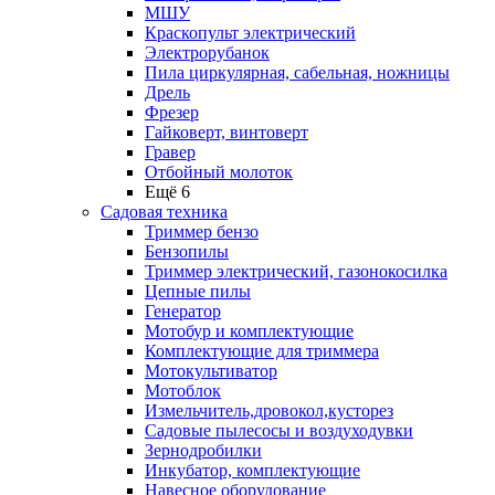
МШУ
Краскопульт электрический
Электрорубанок
Пила циркулярная, сабельная, ножницы
Дрель
Фрезер
Гайковерт, винтоверт
Гравер
Отбойный молоток
Ещё 6
Садовая техника
Триммер бензо
Бензопилы
Триммер электрический, газонокосилка
Цепные пилы
Генератор
Мотобур и комплектующие
Комплектующие для триммера
Мотокультиватор
Мотоблок
Измельчитель,дровокол,кусторез
Садовые пылесосы и воздуходувки
Зернодробилки
Инкубатор, комплектующие
Навесное оборудование