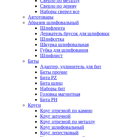
Сверло по металлу
Сверло по дереву
Наборы сверел все
Автотовары
Абразив шлифовальный
Шлифлента
Держатель брусок для шлифовки
Шлифсетка
Шкурка шлифовальная
Губка для шлифования
Шлифлист
Биты
Адаптер, удлинитель для бит
Биты прочие
Бита PZ
Бита шлиц
Наборы бит
Головка магнитная
Бита PH
Круги
Круг отрезной по камню
Круг заточной
Круг отрезной по металлу
Круг шлифовальный
Круг лепестковый