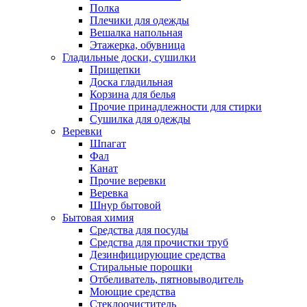
Полка
Плечики для одежды
Вешалка напольная
Этажерка, обувница
Гладильные доски, сушилки
Прищепки
Доска гладильная
Корзина для белья
Прочие принадлежности для стирки
Сушилка для одежды
Веревки
Шпагат
Фал
Канат
Прочие веревки
Веревка
Шнур бытовой
Бытовая химия
Средства для посуды
Средства для прочистки труб
Дезинфицирующие средства
Стиральные порошки
Отбеливатель, пятновыводитель
Моющие средства
Стеклоочиститель