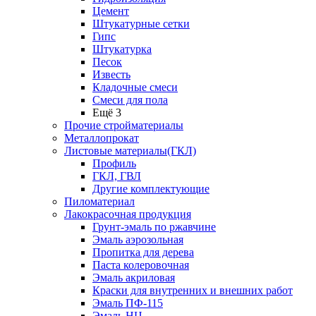
Цемент
Штукатурные сетки
Гипс
Штукатурка
Песок
Известь
Кладочные смеси
Смеси для пола
Ещё 3
Прочие стройматериалы
Металлопрокат
Листовые материалы(ГКЛ)
Профиль
ГКЛ, ГВЛ
Другие комплектующие
Пиломатериал
Лакокрасочная продукция
Грунт-эмаль по ржавчине
Эмаль аэрозольная
Пропитка для дерева
Паста колеровочная
Эмаль акриловая
Краски для внутренних и внешних работ
Эмаль ПФ-115
Эмаль НЦ