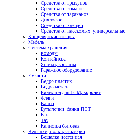
Средства от грызунов
Средства от комаров
Средства от тараканов
Дихлофос
Средства от клещей
Средства от насекомых, универсальные
Канцелярские товары
Мебель
Система хранения
Комоды
Контейнера
Ящики, корзины
Гаражное оборудование
Емкости
Ведро пластик
Ведро металл
Канистра для ГСМ, воронки
Фляги
Ванна
Бутылочки. банки ПЭТ
Бак
Таз
Канистра бытовая
Вешалки, полки, этажерки
Вешалка настенная