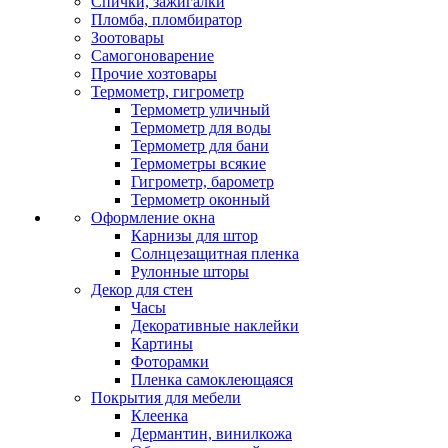
Спички, зажигалки
Пломба, пломбиратор
Зоотовары
Самогоноварение
Прочие хозтовары
Термометр, гигрометр
Термометр уличный
Термометр для воды
Термометр для бани
Термометры всякие
Гигрометр, барометр
Термометр оконный
Оформление окна
Карнизы для штор
Солнцезащитная пленка
Рулонные шторы
Декор для стен
Часы
Декоративные наклейки
Картины
Фоторамки
Пленка самоклеющаяся
Покрытия для мебели
Клеенка
Дермантин, винилкожа