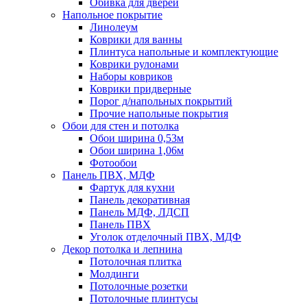
Обивка для дверей
Напольное покрытие
Линолеум
Коврики для ванны
Плинтуса напольные и комплектующие
Коврики рулонами
Наборы ковриков
Коврики придверные
Порог д/напольных покрытий
Прочие напольные покрытия
Обои для стен и потолка
Обои ширина 0,53м
Обои ширина 1,06м
Фотообои
Панель ПВХ, МДФ
Фартук для кухни
Панель декоративная
Панель МДФ, ЛДСП
Панель ПВХ
Уголок отделочный ПВХ, МДФ
Декор потолка и лепнина
Потолочная плитка
Молдинги
Потолочные розетки
Потолочные плинтусы