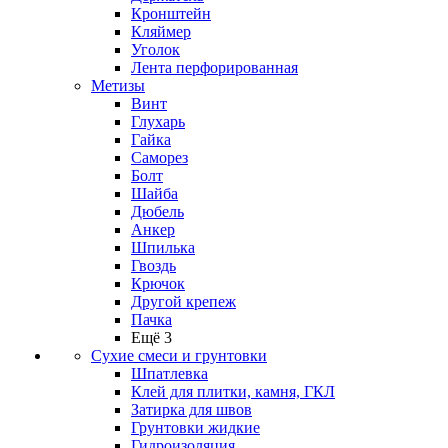
Кронштейн
Кляймер
Уголок
Лента перфорированная
Метизы
Винт
Глухарь
Гайка
Саморез
Болт
Шайба
Дюбель
Анкер
Шпилька
Гвоздь
Крючок
Другой крепеж
Пачка
Ещё 3
Сухие смеси и грунтовки
Шпатлевка
Клей для плитки, камня, ГКЛ
Затирка для швов
Грунтовки жидкие
Гидроизоляция