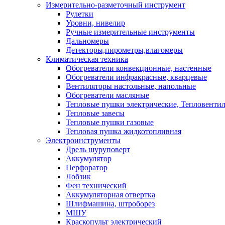
Измерительно-разметочный инструмент
Рулетки
Уровни, нивелир
Ручные измерительные инструменты
Дальномеры
Детекторы,пирометры,влагомеры
Климатическая техника
Обогреватели конвекционные, настенные
Обогреватели инфракрасные, кварцевые
Вентиляторы настольные, напольные
Обогреватели масляные
Тепловые пушки электрические, Тепловенти
Тепловые завесы
Тепловые пушки газовые
Тепловая пушка жидкотопливная
Электроинструменты
Дрель шуруповерт
Аккумулятор
Перфоратор
Лобзик
Фен технический
Аккумуляторная отвертка
Шлифмашина, штроборез
МШУ
Краскопульт электрический