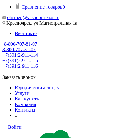
Сравнение товаров
0
ofismen@vashdom-kras.ru
Красноярск, ул.Магистральная,1а
Вконтакте
8-800-707-81-07
8-800-707-81-07
+7(391)2-911-114
+7(391)2-911-115
+7(391)2-911-116
Заказать звонок
Юридическим лицам
Услуги
Как купить
Компания
Контакты
...
Войти