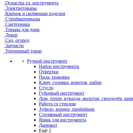
Оснастка эл. инструмента
Электротовары
Крепеж и скобянные изделия
Стройматериалы
Сантехника
Товары для дома
Декор
Сад, огород
Запчасти
Уцененный товар
Ручной инструмент
Набор инструмента
Отвертки
Пила, ножовка
Ключ, головка, вороток, набор
Стусло
Губцевый инструмент
Лом, топор, кувалда, молоток, гвоздодёр, кир
Работа со стеклом
Зубило, кернер, пробойник
Столярный инструмент
Ящик для инструмента
Дырокол
Ещё 2