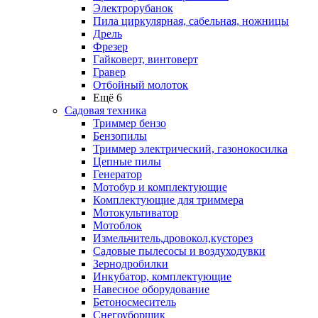
Электрорубанок
Пила циркулярная, сабельная, ножницы
Дрель
Фрезер
Гайковерт, винтоверт
Гравер
Отбойный молоток
Ещё 6
Садовая техника
Триммер бензо
Бензопилы
Триммер электрический, газонокосилка
Цепные пилы
Генератор
Мотобур и комплектующие
Комплектующие для триммера
Мотокультиватор
Мотоблок
Измельчитель,дровокол,кусторез
Садовые пылесосы и воздуходувки
Зернодробилки
Инкубатор, комплектующие
Навесное оборудование
Бетоносмеситель
Снегоуборщик