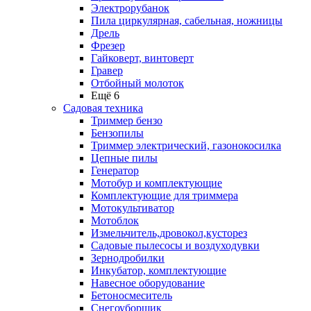
Электрорубанок
Пила циркулярная, сабельная, ножницы
Дрель
Фрезер
Гайковерт, винтоверт
Гравер
Отбойный молоток
Ещё 6
Садовая техника
Триммер бензо
Бензопилы
Триммер электрический, газонокосилка
Цепные пилы
Генератор
Мотобур и комплектующие
Комплектующие для триммера
Мотокультиватор
Мотоблок
Измельчитель,дровокол,кусторез
Садовые пылесосы и воздуходувки
Зернодробилки
Инкубатор, комплектующие
Навесное оборудование
Бетоносмеситель
Снегоуборщик