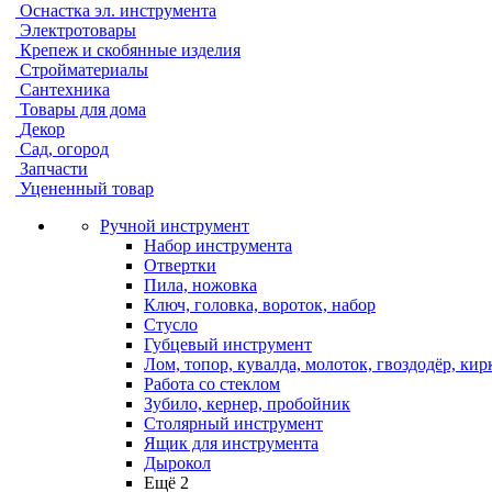
Оснастка эл. инструмента
Электротовары
Крепеж и скобянные изделия
Стройматериалы
Сантехника
Товары для дома
Декор
Сад, огород
Запчасти
Уцененный товар
Ручной инструмент
Набор инструмента
Отвертки
Пила, ножовка
Ключ, головка, вороток, набор
Стусло
Губцевый инструмент
Лом, топор, кувалда, молоток, гвоздодёр, кир
Работа со стеклом
Зубило, кернер, пробойник
Столярный инструмент
Ящик для инструмента
Дырокол
Ещё 2