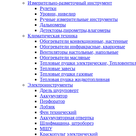
Измерительно-разметочный инструмент
Рулетки
Уровни, нивелир
Ручные измерительные инструменты
Дальномеры
Детекторы,пирометры,влагомеры
Климатическая техника
Обогреватели конвекционные, настенные
Обогреватели инфракрасные, кварцевые
Вентиляторы настольные, напольные
Обогреватели масляные
Тепловые пушки электрические, Тепловенти
Тепловые завесы
Тепловые пушки газовые
Тепловая пушка жидкотопливная
Электроинструменты
Дрель шуруповерт
Аккумулятор
Перфоратор
Лобзик
Фен технический
Аккумуляторная отвертка
Шлифмашина, штроборез
МШУ
Краскопульт электрический