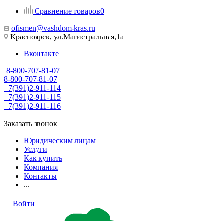
Сравнение товаров
0
ofismen@vashdom-kras.ru
Красноярск, ул.Магистральная,1а
Вконтакте
8-800-707-81-07
8-800-707-81-07
+7(391)2-911-114
+7(391)2-911-115
+7(391)2-911-116
Заказать звонок
Юридическим лицам
Услуги
Как купить
Компания
Контакты
...
Войти