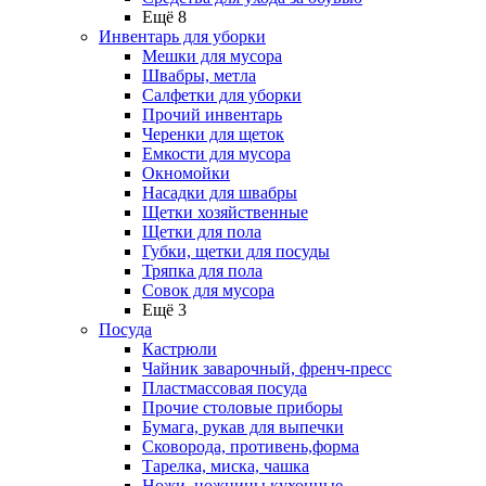
Ещё 8
Инвентарь для уборки
Мешки для мусора
Швабры, метла
Салфетки для уборки
Прочий инвентарь
Черенки для щеток
Емкости для мусора
Окномойки
Насадки для швабры
Щетки хозяйственные
Щетки для пола
Губки, щетки для посуды
Тряпка для пола
Совок для мусора
Ещё 3
Посуда
Кастрюли
Чайник заварочный, френч-пресс
Пластмассовая посуда
Прочие столовые приборы
Бумага, рукав для выпечки
Сковорода, противень,форма
Тарелка, миска, чашка
Ножи, ножницы кухонные