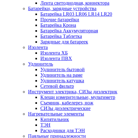
Лента светодиодная, коннектора
Батарейки, зарядные устройства
Батарейка LR03 LR06 LR14 LR20
Прочие батарейки
Батарейка Крона
Батарейка Аккумуляторная
Батарейка Таблетка
Зарядные для батареек
Изолента
Изолента ХБ
Изолента ПВХ
Удлинитель
Удлинитель бытовой
Удлинитель на раме
Удлинитель катушка
Сетевой фильтр
Инструмент электрика, СИЗы диэлектрик
Клещи измерительные, мультиметр
Съемник, кабелерез, нож
СИЗы диэлектрические
Нагревательные элементы
Кипятильник
ТЭН
Расходники для ТЭН
Паяльные принадлежности