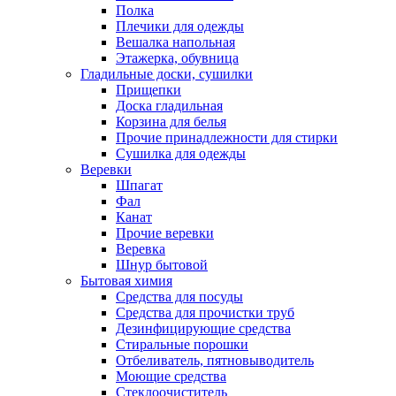
Полка
Плечики для одежды
Вешалка напольная
Этажерка, обувница
Гладильные доски, сушилки
Прищепки
Доска гладильная
Корзина для белья
Прочие принадлежности для стирки
Сушилка для одежды
Веревки
Шпагат
Фал
Канат
Прочие веревки
Веревка
Шнур бытовой
Бытовая химия
Средства для посуды
Средства для прочистки труб
Дезинфицирующие средства
Стиральные порошки
Отбеливатель, пятновыводитель
Моющие средства
Стеклоочиститель