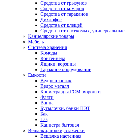
Средства от грызунов
Средства от комаров
Средства от тараканов
Дихлофос
Средства от клещей
Средства от насекомых, универсальные
Канцелярские товары
Мебель
Система хранения
Комоды
Контейнера
Ящики, корзины
Гаражное оборудование
Емкости
Ведро пластик
Ведро металл
Канистра для ГСМ, воронки
Фляги
Ванна
Бутылочки. банки ПЭТ
Бак
Таз
Канистра бытовая
Вешалки, полки, этажерки
Вешалка настенная