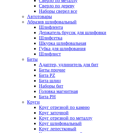
Сверло по металлу
Сверло по дереву
Наборы сверел все
Автотовары
Абразив шлифовальный
Шлифлента
Держатель брусок для шлифовки
Шлифсетка
Шкурка шлифовальная
Губка для шлифования
Шлифлист
Биты
Адаптер, удлинитель для бит
Биты прочие
Бита PZ
Бита шлиц
Наборы бит
Головка магнитная
Бита PH
Круги
Круг отрезной по камню
Круг заточной
Круг отрезной по металлу
Круг шлифовальный
Круг лепестковый