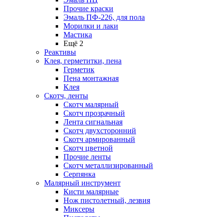
Прочие краски
Эмаль ПФ-226, для пола
Морилки и лаки
Мастика
Ещё 2
Реактивы
Клея, герметитки, пена
Герметик
Пена монтажная
Клея
Скотч, ленты
Скотч малярный
Скотч прозрачный
Лента сигнальная
Скотч двухсторонний
Скотч армированный
Скотч цветной
Прочие ленты
Скотч металлизированный
Серпянка
Малярный инструмент
Кисти малярные
Нож пистолетный, лезвия
Миксеры