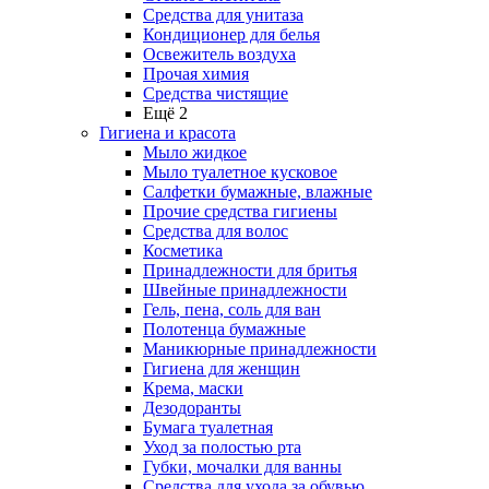
Средства для унитаза
Кондиционер для белья
Освежитель воздуха
Прочая химия
Средства чистящие
Ещё 2
Гигиена и красота
Мыло жидкое
Мыло туалетное кусковое
Салфетки бумажные, влажные
Прочие средства гигиены
Средства для волос
Косметика
Принадлежности для бритья
Швейные принадлежности
Гель, пена, соль для ван
Полотенца бумажные
Маникюрные принадлежности
Гигиена для женщин
Крема, маски
Дезодоранты
Бумага туалетная
Уход за полостью рта
Губки, мочалки для ванны
Средства для ухода за обувью