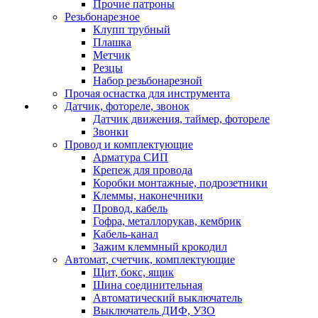
Прочие патроны
Резьбонарезное
Клупп трубный
Плашка
Метчик
Резцы
Набор резьбонарезной
Прочая оснастка для инструмента
Датчик, фотореле, звонок
Датчик движения, таймер, фотореле
Звонки
Провод и комплектующие
Арматура СИП
Крепеж для провода
Коробки монтажные, подрозетники
Клеммы, наконечники
Провод, кабель
Гофра, металлорукав, кембрик
Кабель-канал
Зажим клеммный крокодил
Автомат, счетчик, комплектующие
Щит, бокс, ящик
Шина соединительная
Автоматический выключатель
Выключатель ДИФ, УЗО