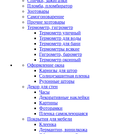
Спички, зажигалки
Пломба, пломбиратор
Зоотовары
Самогоноварение
Прочие хозтовары
Термометр, гигрометр
Термометр уличный
Термометр для воды
Термометр для бани
Термометры всякие
Гигрометр, барометр
Термометр оконный
Оформление окна
Карнизы для штор
Солнцезащитная пленка
Рулонные шторы
Декор для стен
Часы
Декоративные наклейки
Картины
Фоторамки
Пленка самоклеющаяся
Покрытия для мебели
Клеенка
Дермантин, винилкожа