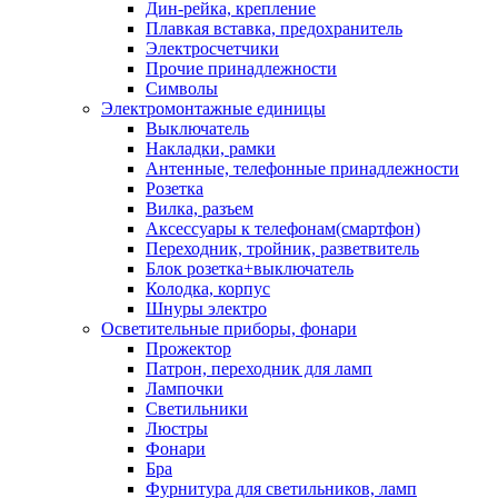
Дин-рейка, крепление
Плавкая вставка, предохранитель
Электросчетчики
Прочие принадлежности
Символы
Электромонтажные единицы
Выключатель
Накладки, рамки
Антенные, телефонные принадлежности
Розетка
Вилка, разъем
Аксессуары к телефонам(смартфон)
Переходник, тройник, разветвитель
Блок розетка+выключатель
Колодка, корпус
Шнуры электро
Осветительные приборы, фонари
Прожектор
Патрон, переходник для ламп
Лампочки
Светильники
Люстры
Фонари
Бра
Фурнитура для светильников, ламп