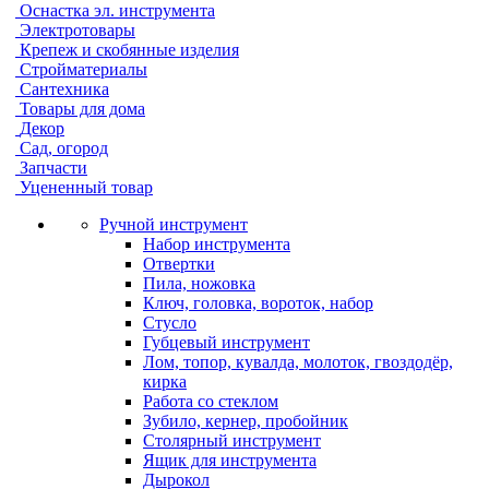
Оснастка эл. инструмента
Электротовары
Крепеж и скобянные изделия
Стройматериалы
Сантехника
Товары для дома
Декор
Сад, огород
Запчасти
Уцененный товар
Ручной инструмент
Набор инструмента
Отвертки
Пила, ножовка
Ключ, головка, вороток, набор
Стусло
Губцевый инструмент
Лом, топор, кувалда, молоток, гвоздодёр,
кирка
Работа со стеклом
Зубило, кернер, пробойник
Столярный инструмент
Ящик для инструмента
Дырокол