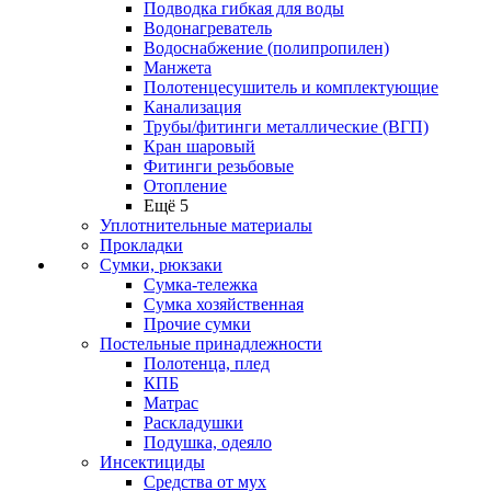
Подводка гибкая для воды
Водонагреватель
Водоснабжение (полипропилен)
Манжета
Полотенцесушитель и комплектующие
Канализация
Трубы/фитинги металлические (ВГП)
Кран шаровый
Фитинги резьбовые
Отопление
Ещё 5
Уплотнительные материалы
Прокладки
Сумки, рюкзаки
Сумка-тележка
Сумка хозяйственная
Прочие сумки
Постельные принадлежности
Полотенца, плед
КПБ
Матрас
Раскладушки
Подушка, одеяло
Инсектициды
Средства от мух