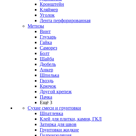
Кронштейн
Кляймер
Уголок
Лента перфорированная
Метизы
Винт
Глухарь
Гайка
Саморез
Болт
Шайба
Дюбель
Анкер
Шпилька
Гвоздь
Крючок
Другой крепеж
Пачка
Ещё 3
Сухие смеси и грунтовки
Шпатлевка
Клей для плитки, камня, ГКЛ
Затирка для швов
Грунтовки жидкие
Гидроизоляция