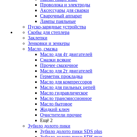
Проволока и электроды
Аксессуары для сварки
Сварочный аппарат
Лампы паяльные
Пуско-зарядные устройства
Скобы для степлера
Заклепки
Зенковки и зенкеры
Масло, смазка
Масло для 4т двигателей
Смазки всякие
Прочее смазочное
Масло для 2т двигателей
Герметик прокладка
Масло для компрессоров
Масло для пильных цепей
Масло гидравлическое
Масло трансмиссионное
Масло бытовое
Жидкий ключ
Очистители прочие
Ещё 2
Зубило долото пики
Зубило долото пики SDS plus
Зубило долото пики SDS max