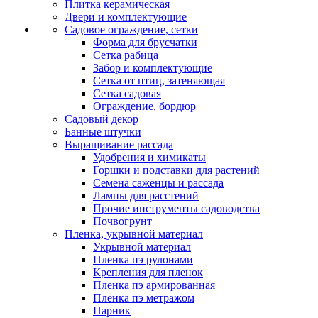
Плитка керамическая
Двери и комплектующие
Садовое ограждение, сетки
Форма для брусчатки
Сетка рабица
Забор и комплектующие
Сетка от птиц, затеняющая
Сетка садовая
Ограждение, бордюр
Садовый декор
Банные штучки
Выращивание рассада
Удобрения и химикаты
Горшки и подставки для растений
Семена саженцы и рассада
Лампы для расстений
Прочие инструменты садоводства
Почвогрунт
Пленка, укрывной материал
Укрывной материал
Пленка пэ рулонами
Крепления для пленок
Пленка пэ армированная
Пленка пэ метражом
Парник