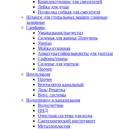
Комплектующие для смесителей
Лейка для душа
Подводка гибкая для смесителя
Шланги для стиральных машин сливные,
заливные
Санфаянс
Умывальник/пьедестал
Сиденья для ванны/ Поручень
Унитаз
Мойка кухонная
Арматура/гофра/манжеты для унитаза
Сифоны/трапы
Сиденье для унитаза
Прочее
Вентиляция
Прочее
Вентилятор канальный
Люк/ Решетка
Вент. системы
Водопровод и канализация
Водосчетчик
ПНД
Очистная система для воды
Сантехнический инструмент
Металлопластик