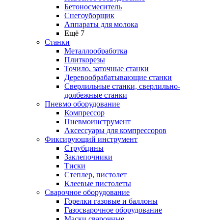
Бетоносмеситель
Снегоуборщик
Аппараты для молока
Ещё 7
Станки
Металлообработка
Плиткорезы
Точило, заточные станки
Деревообрабатывающие станки
Сверлильные станки, сверлильно-
долбежные станки
Пневмо оборудование
Компрессор
Пневмоинструмент
Аксессуары для компрессоров
Фиксирующий инструмент
Струбцины
Заклепочники
Тиски
Степлер, пистолет
Клеевые пистолеты
Сварочное оборудование
Горелки газовые и баллоны
Газосварочное оборудование
Маски сварочные