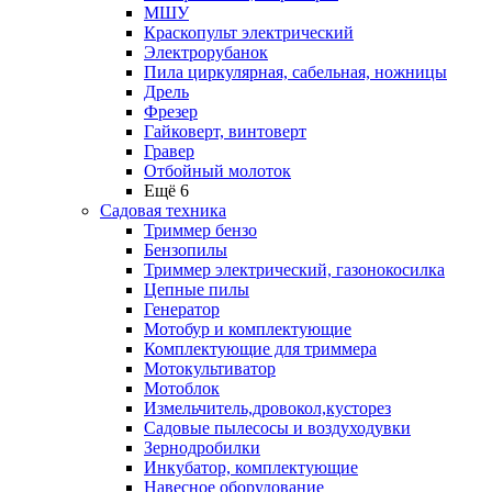
МШУ
Краскопульт электрический
Электрорубанок
Пила циркулярная, сабельная, ножницы
Дрель
Фрезер
Гайковерт, винтоверт
Гравер
Отбойный молоток
Ещё 6
Садовая техника
Триммер бензо
Бензопилы
Триммер электрический, газонокосилка
Цепные пилы
Генератор
Мотобур и комплектующие
Комплектующие для триммера
Мотокультиватор
Мотоблок
Измельчитель,дровокол,кусторез
Садовые пылесосы и воздуходувки
Зернодробилки
Инкубатор, комплектующие
Навесное оборудование