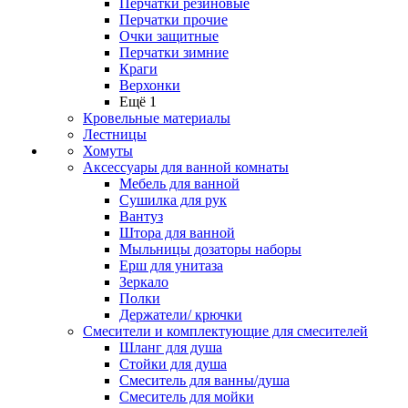
Перчатки резиновые
Перчатки прочие
Очки защитные
Перчатки зимние
Краги
Верхонки
Ещё 1
Кровельные материалы
Лестницы
Хомуты
Аксессуары для ванной комнаты
Мебель для ванной
Сушилка для рук
Вантуз
Штора для ванной
Мыльницы дозаторы наборы
Ерш для унитаза
Зеркало
Полки
Держатели/ крючки
Смесители и комплектующие для смесителей
Шланг для душа
Стойки для душа
Смеситель для ванны/душа
Смеситель для мойки