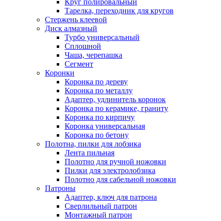
Круг полировальный
Тарелка, переходник для кругов
Стержень клеевой
Диск алмазный
Турбо универсальный
Сплошной
Чаша, черепашка
Сегмент
Коронки
Коронка по дереву
Коронка по металлу
Адаптер, удлинитель коронок
Коронка по керамике, граниту
Коронка по кирпичу
Коронка универсальная
Коронка по бетону
Полотна, пилки для лобзика
Лента пильная
Полотно для ручной ножовки
Пилки для электролобзика
Полотно для сабельной ножовки
Патроны
Адаптер, ключ для патрона
Сверлильный патрон
Монтажный патрон