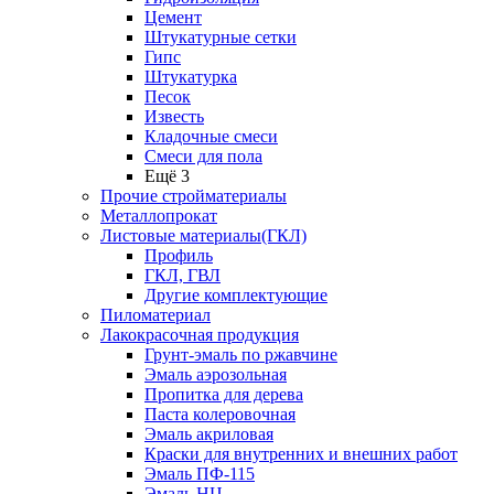
Цемент
Штукатурные сетки
Гипс
Штукатурка
Песок
Известь
Кладочные смеси
Смеси для пола
Ещё 3
Прочие стройматериалы
Металлопрокат
Листовые материалы(ГКЛ)
Профиль
ГКЛ, ГВЛ
Другие комплектующие
Пиломатериал
Лакокрасочная продукция
Грунт-эмаль по ржавчине
Эмаль аэрозольная
Пропитка для дерева
Паста колеровочная
Эмаль акриловая
Краски для внутренних и внешних работ
Эмаль ПФ-115
Эмаль НЦ