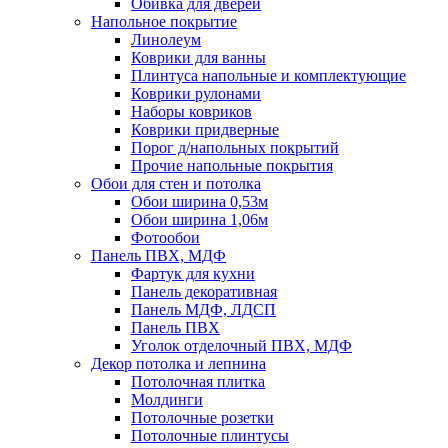
Обивка для дверей
Напольное покрытие
Линолеум
Коврики для ванны
Плинтуса напольные и комплектующие
Коврики рулонами
Наборы ковриков
Коврики придверные
Порог д/напольных покрытий
Прочие напольные покрытия
Обои для стен и потолка
Обои ширина 0,53м
Обои ширина 1,06м
Фотообои
Панель ПВХ, МДФ
Фартук для кухни
Панель декоративная
Панель МДФ, ЛДСП
Панель ПВХ
Уголок отделочный ПВХ, МДФ
Декор потолка и лепнина
Потолочная плитка
Молдинги
Потолочные розетки
Потолочные плинтусы