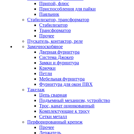
Припой, флюс
Приспособления для пайки
Паяльник
Стабилизатор, трансформатор
Стабилизатор
Трансформатор
Прочее
Пускатель, контактор, реле
Замочноскобяное
Дверная фурнитура
Система Джокер
Замки и фурнитура
Крючки
Петли
Мебельная фурнитура
Фурнитура для окон ПВХ
Такелаж
Цепь сварная
Подъемный механизм, устройство
Трос, канат оцинкованный
Комплектующие к тросу
Сетки металл
Перфорированный крепеж
Прочее
Держатель