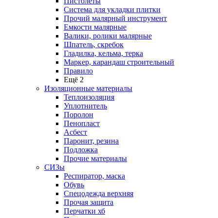
Пистолеты
Система для укладки плитки
Прочий малярный инструмент
Емкости малярные
Валики, ролики малярные
Шпатель, скребок
Гладилка, кельма, терка
Маркер, карандаш строительный
Правило
Ещё 2
Изоляционные материалы
Теплоизоляция
Уплотнитель
Поролон
Пенопласт
Асбест
Паронит, резина
Подложка
Прочие материалы
СИЗы
Респиратор, маска
Обувь
Спецодежда верхняя
Прочая защита
Перчатки хб