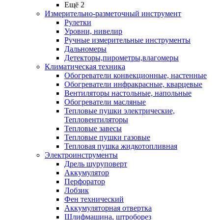
Ещё 2
Измерительно-разметочный инструмент
Рулетки
Уровни, нивелир
Ручные измерительные инструменты
Дальномеры
Детекторы,пирометры,влагомеры
Климатическая техника
Обогреватели конвекционные, настенные
Обогреватели инфракрасные, кварцевые
Вентиляторы настольные, напольные
Обогреватели масляные
Тепловые пушки электрические,
Тепловентиляторы
Тепловые завесы
Тепловые пушки газовые
Тепловая пушка жидкотопливная
Электроинструменты
Дрель шуруповерт
Аккумулятор
Перфоратор
Лобзик
Фен технический
Аккумуляторная отвертка
Шлифмашина, штроборез