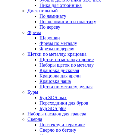
Пика для отбойника
Диск пильный
По ламинату
По аллюминию и пластику
По дереву
Фрезы
Шарошки
Фрезы по металлу
Фрезы по дереву
Щетки по металлу, крацовка
Щетки по металлу прочие
Наборы щеток по металлу
Крацовка дисковая
Крацовка для дрели
Крацовка чаша
Щетка по металлу ручная
Буры
Бур SDS max
Переходники для буров
Бур SDS plus
Наборы насадок для гравера
Сверла
По стеклу и керамике
Сверло по бетону