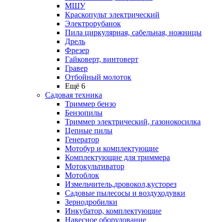
МШУ
Краскопульт электрический
Электрорубанок
Пила циркулярная, сабельная, ножницы
Дрель
Фрезер
Гайковерт, винтоверт
Гравер
Отбойный молоток
Ещё 6
Садовая техника
Триммер бензо
Бензопилы
Триммер электрический, газонокосилка
Цепные пилы
Генератор
Мотобур и комплектующие
Комплектующие для триммера
Мотокультиватор
Мотоблок
Измельчитель,дровокол,кусторез
Садовые пылесосы и воздуходувки
Зернодробилки
Инкубатор, комплектующие
Навесное оборудование