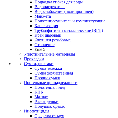
Подводка гибкая для воды
Водонагреватель
Водоснабжение (полипропилен)
Манжета
Полотенцесушитель и комплектующие
Канализация
Трубы/фитинги металлические (ВГП)
Кран шаровый
Фитинги резьбовые
Отопление
Ещё 5
Уплотнительные материалы
Прокладки
Сумки, рюкзаки
Сумка-тележка
Сумка хозяйственная
Прочие сумки
Постельные принадлежности
Полотенца, плед
КПБ
Матрас
Раскладушки
Подушка, одеяло
Инсектициды
Средства от мух