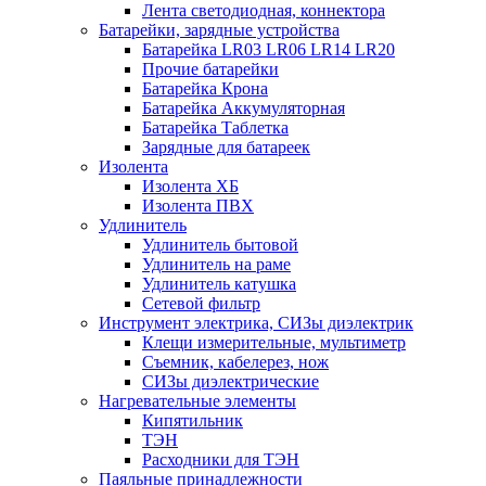
Лента светодиодная, коннектора
Батарейки, зарядные устройства
Батарейка LR03 LR06 LR14 LR20
Прочие батарейки
Батарейка Крона
Батарейка Аккумуляторная
Батарейка Таблетка
Зарядные для батареек
Изолента
Изолента ХБ
Изолента ПВХ
Удлинитель
Удлинитель бытовой
Удлинитель на раме
Удлинитель катушка
Сетевой фильтр
Инструмент электрика, СИЗы диэлектрик
Клещи измерительные, мультиметр
Съемник, кабелерез, нож
СИЗы диэлектрические
Нагревательные элементы
Кипятильник
ТЭН
Расходники для ТЭН
Паяльные принадлежности