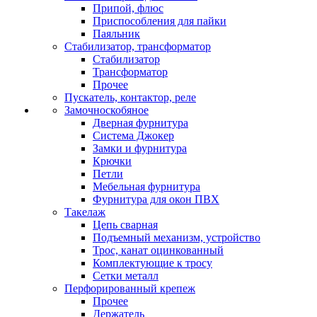
Припой, флюс
Приспособления для пайки
Паяльник
Стабилизатор, трансформатор
Стабилизатор
Трансформатор
Прочее
Пускатель, контактор, реле
Замочноскобяное
Дверная фурнитура
Система Джокер
Замки и фурнитура
Крючки
Петли
Мебельная фурнитура
Фурнитура для окон ПВХ
Такелаж
Цепь сварная
Подъемный механизм, устройство
Трос, канат оцинкованный
Комплектующие к тросу
Сетки металл
Перфорированный крепеж
Прочее
Держатель