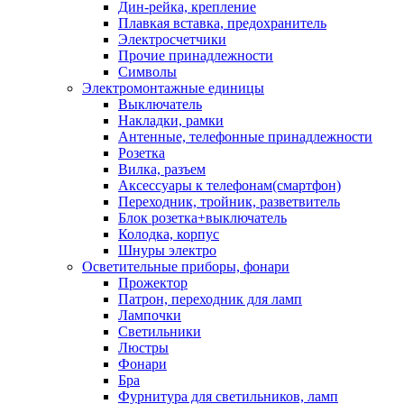
Дин-рейка, крепление
Плавкая вставка, предохранитель
Электросчетчики
Прочие принадлежности
Символы
Электромонтажные единицы
Выключатель
Накладки, рамки
Антенные, телефонные принадлежности
Розетка
Вилка, разъем
Аксессуары к телефонам(смартфон)
Переходник, тройник, разветвитель
Блок розетка+выключатель
Колодка, корпус
Шнуры электро
Осветительные приборы, фонари
Прожектор
Патрон, переходник для ламп
Лампочки
Светильники
Люстры
Фонари
Бра
Фурнитура для светильников, ламп