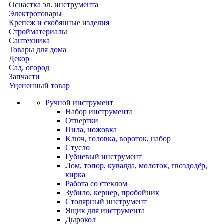
Оснастка эл. инструмента
Электротовары
Крепеж и скобянные изделия
Стройматериалы
Сантехника
Товары для дома
Декор
Сад, огород
Запчасти
Уцененный товар
Ручной инструмент
Набор инструмента
Отвертки
Пила, ножовка
Ключ, головка, вороток, набор
Стусло
Губцевый инструмент
Лом, топор, кувалда, молоток, гвоздодёр,
кирка
Работа со стеклом
Зубило, кернер, пробойник
Столярный инструмент
Ящик для инструмента
Дырокол