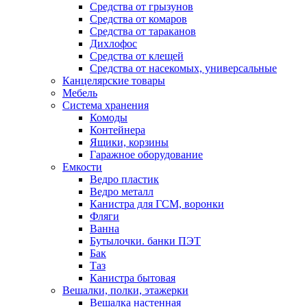
Средства от грызунов
Средства от комаров
Средства от тараканов
Дихлофос
Средства от клещей
Средства от насекомых, универсальные
Канцелярские товары
Мебель
Система хранения
Комоды
Контейнера
Ящики, корзины
Гаражное оборудование
Емкости
Ведро пластик
Ведро металл
Канистра для ГСМ, воронки
Фляги
Ванна
Бутылочки. банки ПЭТ
Бак
Таз
Канистра бытовая
Вешалки, полки, этажерки
Вешалка настенная