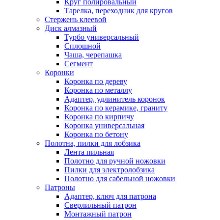
Круг полировальный
Тарелка, переходник для кругов
Стержень клеевой
Диск алмазный
Турбо универсальный
Сплошной
Чаша, черепашка
Сегмент
Коронки
Коронка по дереву
Коронка по металлу
Адаптер, удлинитель коронок
Коронка по керамике, граниту
Коронка по кирпичу
Коронка универсальная
Коронка по бетону
Полотна, пилки для лобзика
Лента пильная
Полотно для ручной ножовки
Пилки для электролобзика
Полотно для сабельной ножовки
Патроны
Адаптер, ключ для патрона
Сверлильный патрон
Монтажный патрон