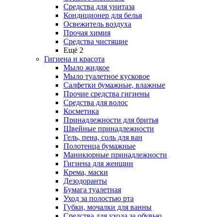
Средства для унитаза
Кондиционер для белья
Освежитель воздуха
Прочая химия
Средства чистящие
Ещё 2
Гигиена и красота
Мыло жидкое
Мыло туалетное кусковое
Салфетки бумажные, влажные
Прочие средства гигиены
Средства для волос
Косметика
Принадлежности для бритья
Швейные принадлежности
Гель, пена, соль для ван
Полотенца бумажные
Маникюрные принадлежности
Гигиена для женщин
Крема, маски
Дезодоранты
Бумага туалетная
Уход за полостью рта
Губки, мочалки для ванны
Средства для ухода за обувью