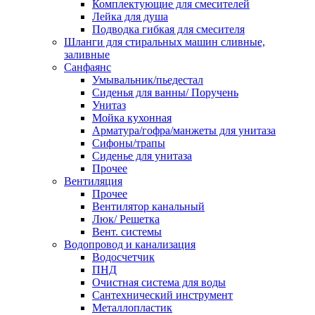
Комплектующие для смесителей
Лейка для душа
Подводка гибкая для смесителя
Шланги для стиральных машин сливные,
заливные
Санфаянс
Умывальник/пьедестал
Сиденья для ванны/ Поручень
Унитаз
Мойка кухонная
Арматура/гофра/манжеты для унитаза
Сифоны/трапы
Сиденье для унитаза
Прочее
Вентиляция
Прочее
Вентилятор канальный
Люк/ Решетка
Вент. системы
Водопровод и канализация
Водосчетчик
ПНД
Очистная система для воды
Сантехнический инструмент
Металлопластик