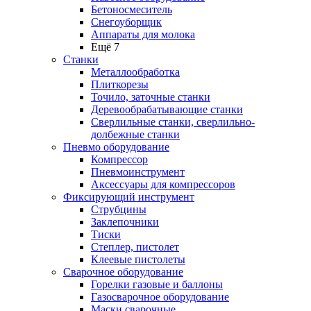
Бетоносмеситель
Снегоуборщик
Аппараты для молока
Ещё 7
Станки
Металлообработка
Плиткорезы
Точило, заточные станки
Деревообрабатывающие станки
Сверлильные станки, сверлильно-
долбежные станки
Пневмо оборудование
Компрессор
Пневмоинструмент
Аксессуары для компрессоров
Фиксирующий инструмент
Струбцины
Заклепочники
Тиски
Степлер, пистолет
Клеевые пистолеты
Сварочное оборудование
Горелки газовые и баллоны
Газосварочное оборудование
Маски сварочные