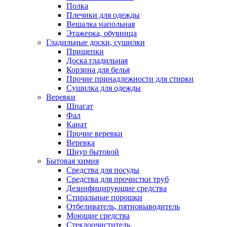
Полка
Плечики для одежды
Вешалка напольная
Этажерка, обувница
Гладильные доски, сушилки
Прищепки
Доска гладильная
Корзина для белья
Прочие принадлежности для стирки
Сушилка для одежды
Веревки
Шпагат
Фал
Канат
Прочие веревки
Веревка
Шнур бытовой
Бытовая химия
Средства для посуды
Средства для прочистки труб
Дезинфицирующие средства
Стиральные порошки
Отбеливатель, пятновыводитель
Моющие средства
Стеклоочиститель