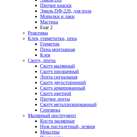
Прочие краски
Эмаль ПФ-226, для пола
Морилки и лаки
Мастика
Ещё 2
Реактивы
Клея, герметитки, пена
Герметик
Пена монтажная
Клея
Скотч, ленты
Скотч малярный
Скотч прозрачный
Лента сигнальная
Скотч двухсторонний
Скотч армированный
Скотч цветной
Прочие ленты
Скотч металлизированный
Серпянка
Малярный инструмент
Кисти малярные
Нож пистолетный, лезвия
Миксеры