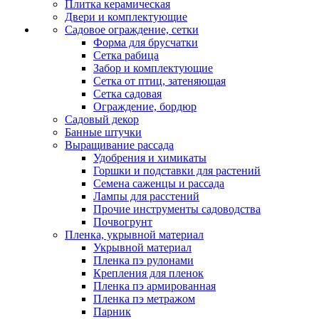
Плитка керамическая
Двери и комплектующие
Садовое ограждение, сетки
Форма для брусчатки
Сетка рабица
Забор и комплектующие
Сетка от птиц, затеняющая
Сетка садовая
Ограждение, бордюр
Садовый декор
Банные штучки
Выращивание рассада
Удобрения и химикаты
Горшки и подставки для растений
Семена саженцы и рассада
Лампы для расстений
Прочие инструменты садоводства
Почвогрунт
Пленка, укрывной материал
Укрывной материал
Пленка пэ рулонами
Крепления для пленок
Пленка пэ армированная
Пленка пэ метражом
Парник