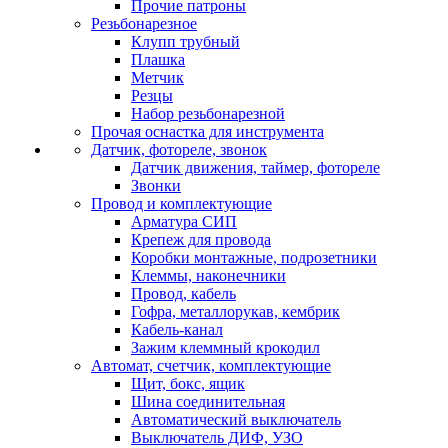
Прочие патроны
Резьбонарезное
Клупп трубный
Плашка
Метчик
Резцы
Набор резьбонарезной
Прочая оснастка для инструмента
Датчик, фотореле, звонок
Датчик движения, таймер, фотореле
Звонки
Провод и комплектующие
Арматура СИП
Крепеж для провода
Коробки монтажные, подрозетники
Клеммы, наконечники
Провод, кабель
Гофра, металлорукав, кембрик
Кабель-канал
Зажим клеммный крокодил
Автомат, счетчик, комплектующие
Щит, бокс, ящик
Шина соединительная
Автоматический выключатель
Выключатель ДИФ, УЗО