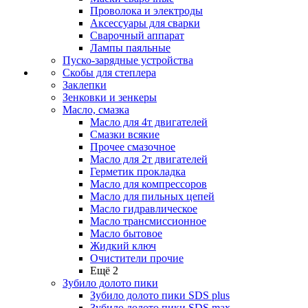
Проволока и электроды
Аксессуары для сварки
Сварочный аппарат
Лампы паяльные
Пуско-зарядные устройства
Скобы для степлера
Заклепки
Зенковки и зенкеры
Масло, смазка
Масло для 4т двигателей
Смазки всякие
Прочее смазочное
Масло для 2т двигателей
Герметик прокладка
Масло для компрессоров
Масло для пильных цепей
Масло гидравлическое
Масло трансмиссионное
Масло бытовое
Жидкий ключ
Очистители прочие
Ещё 2
Зубило долото пики
Зубило долото пики SDS plus
Зубило долото пики SDS max