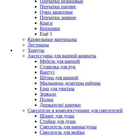
Перчатки резиновые
Перчатки прочие
Очки защитные
Перчатки зимние
Краги
Верхонки
Ещё 1
Кровельные материалы
Лестницы
Хомуты
Аксессуары для ванной комнаты
Мебель для ванной
Сушилка для рук
Вантуз
Штора для ванной
Мыльницы дозаторы наборы
Ерш для унитаза
Зеркало
Полки
Держатели/ крючки
Смесители и комплектующие для смесителей
Шланг для душа
Стойки для душа
Смеситель для ванны/душа
Смеситель для мойки