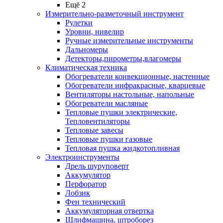
Ещё 2
Измерительно-разметочный инструмент
Рулетки
Уровни, нивелир
Ручные измерительные инструменты
Дальномеры
Детекторы,пирометры,влагомеры
Климатическая техника
Обогреватели конвекционные, настенные
Обогреватели инфракрасные, кварцевые
Вентиляторы настольные, напольные
Обогреватели масляные
Тепловые пушки электрические,
Тепловентиляторы
Тепловые завесы
Тепловые пушки газовые
Тепловая пушка жидкотопливная
Электроинструменты
Дрель шуруповерт
Аккумулятор
Перфоратор
Лобзик
Фен технический
Аккумуляторная отвертка
Шлифмашина, штроборез