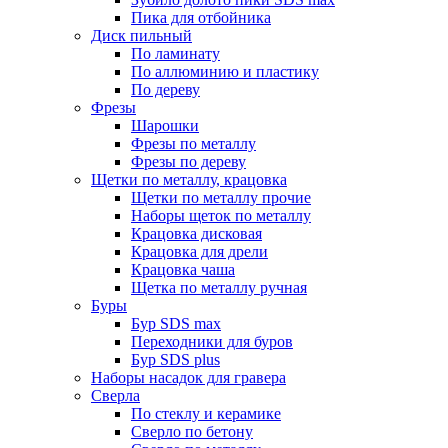
Пика для отбойника
Диск пильный
По ламинату
По аллюминию и пластику
По дереву
Фрезы
Шарошки
Фрезы по металлу
Фрезы по дереву
Щетки по металлу, крацовка
Щетки по металлу прочие
Наборы щеток по металлу
Крацовка дисковая
Крацовка для дрели
Крацовка чаша
Щетка по металлу ручная
Буры
Бур SDS max
Переходники для буров
Бур SDS plus
Наборы насадок для гравера
Сверла
По стеклу и керамике
Сверло по бетону