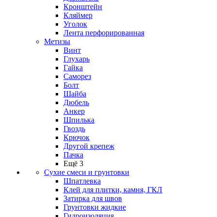
Кронштейн
Кляймер
Уголок
Лента перфорированная
Метизы
Винт
Глухарь
Гайка
Саморез
Болт
Шайба
Дюбель
Анкер
Шпилька
Гвоздь
Крючок
Другой крепеж
Пачка
Ещё 3
Сухие смеси и грунтовки
Шпатлевка
Клей для плитки, камня, ГКЛ
Затирка для швов
Грунтовки жидкие
Гидроизоляция