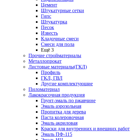
Цемент
Штукатурные сетки
Гипс
Штукатурка
Песок
Известь
Кладочные смеси
Смеси для пола
Ещё 3
Прочие стройматериалы
Металлопрокат
Листовые материалы(ГКЛ)
Профиль
ГКЛ, ГВЛ
Другие комплектующие
Пиломатериал
Лакокрасочная продукция
Грунт-эмаль по ржавчине
Эмаль аэрозольная
Пропитка для дерева
Паста колеровочная
Эмаль акриловая
Краски для внутренних и внешних работ
Эмаль ПФ-115
Эмаль НЦ