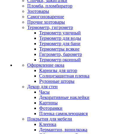
Спички, зажигалки
Пломба, пломбиратор
Зоотовары
Самогоноварение
Прочие хозтовары
Термометр, гигрометр
Термометр уличный
Термометр для воды
Термометр для бани
Термометры всякие
Гигрометр, барометр
Термометр оконный
Оформление окна
Карнизы для штор
Солнцезащитная пленка
Рулонные шторы
Декор для стен
Часы
Декоративные наклейки
Картины
Фоторамки
Пленка самоклеющаяся
Покрытия для мебели
Клеенка
Дермантин, винилкожа