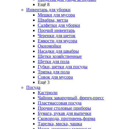
Ещё 8
Инвентарь для уборки
Мешки для мусора
Швабры, метла
Салфетки для уборки
Прочий инвентарь
Черенки для щеток
Емкости для мусора
Окномойки
Насадки для швабры
Щетки хозяйственные
Щетки для пола
Губки, щетки для посуды
Тряпка для пола
Совок для мусора
Ещё 3
Посуда
Кастрюли
Чайник заварочный, френч-пресс
Пластмассовая посуда
Прочие столовые приборы
Бумага, рукав для выпечки
Сковорода, противень,форма
Тарелка, миска, чашка
Ножи, ножницы кухонные