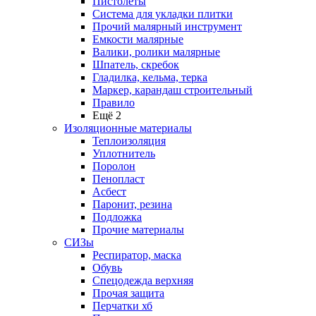
Пистолеты
Система для укладки плитки
Прочий малярный инструмент
Емкости малярные
Валики, ролики малярные
Шпатель, скребок
Гладилка, кельма, терка
Маркер, карандаш строительный
Правило
Ещё 2
Изоляционные материалы
Теплоизоляция
Уплотнитель
Поролон
Пенопласт
Асбест
Паронит, резина
Подложка
Прочие материалы
СИЗы
Респиратор, маска
Обувь
Спецодежда верхняя
Прочая защита
Перчатки хб