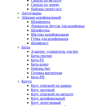
Сверло по металлу
Сверло по дереву
Наборы сверел все
Автотовары
Абразив шлифовальный
Шлифлента
Держатель брусок для шлифовки
Шлифсетка
Шкурка шлифовальная
Губка для шлифования
Шлифлист
Биты
Адаптер, удлинитель для бит
Биты прочие
Бита PZ
Бита шлиц
Наборы бит
Головка магнитная
Бита PH
Круги
Круг отрезной по камню
Круг заточной
Круг отрезной по металлу
Круг шлифовальный
Круг лепестковый