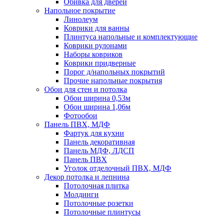
Обивка для дверей
Напольное покрытие
Линолеум
Коврики для ванны
Плинтуса напольные и комплектующие
Коврики рулонами
Наборы ковриков
Коврики придверные
Порог д/напольных покрытий
Прочие напольные покрытия
Обои для стен и потолка
Обои ширина 0,53м
Обои ширина 1,06м
Фотообои
Панель ПВХ, МДФ
Фартук для кухни
Панель декоративная
Панель МДФ, ЛДСП
Панель ПВХ
Уголок отделочный ПВХ, МДФ
Декор потолка и лепнина
Потолочная плитка
Молдинги
Потолочные розетки
Потолочные плинтусы