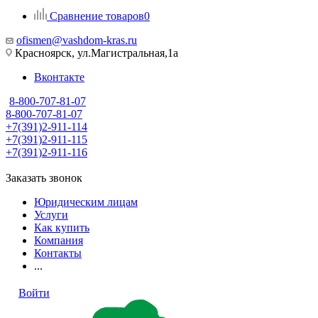
Сравнение товаров
0
ofismen@vashdom-kras.ru
Красноярск, ул.Магистральная,1а
Вконтакте
8-800-707-81-07
8-800-707-81-07
+7(391)2-911-114
+7(391)2-911-115
+7(391)2-911-116
Заказать звонок
Юридическим лицам
Услуги
Как купить
Компания
Контакты
...
Войти