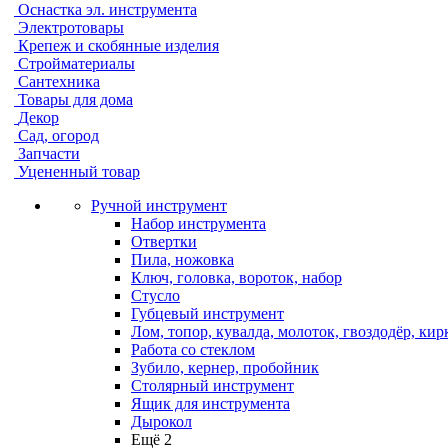
Оснастка эл. инструмента
Электротовары
Крепеж и скобянные изделия
Стройматериалы
Сантехника
Товары для дома
Декор
Сад, огород
Запчасти
Уцененный товар
Ручной инструмент
Набор инструмента
Отвертки
Пила, ножовка
Ключ, головка, вороток, набор
Стусло
Губцевый инструмент
Лом, топор, кувалда, молоток, гвоздодёр, кир
Работа со стеклом
Зубило, кернер, пробойник
Столярный инструмент
Ящик для инструмента
Дырокол
Ещё 2