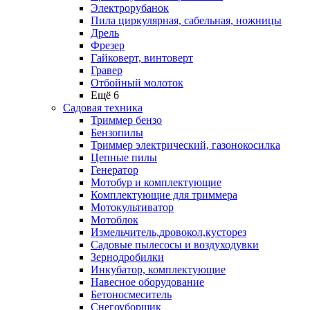
Электрорубанок
Пила циркулярная, сабельная, ножницы
Дрель
Фрезер
Гайковерт, винтоверт
Гравер
Отбойный молоток
Ещё 6
Садовая техника
Триммер бензо
Бензопилы
Триммер электрический, газонокосилка
Цепные пилы
Генератор
Мотобур и комплектующие
Комплектующие для триммера
Мотокультиватор
Мотоблок
Измельчитель,дровокол,кусторез
Садовые пылесосы и воздуходувки
Зернодробилки
Инкубатор, комплектующие
Навесное оборудование
Бетоносмеситель
Снегоуборщик