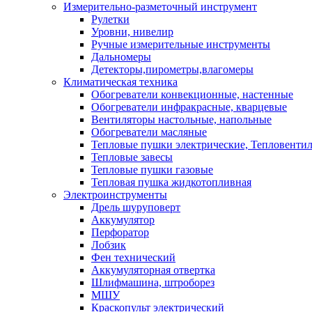
Измерительно-разметочный инструмент
Рулетки
Уровни, нивелир
Ручные измерительные инструменты
Дальномеры
Детекторы,пирометры,влагомеры
Климатическая техника
Обогреватели конвекционные, настенные
Обогреватели инфракрасные, кварцевые
Вентиляторы настольные, напольные
Обогреватели масляные
Тепловые пушки электрические, Тепловенти
Тепловые завесы
Тепловые пушки газовые
Тепловая пушка жидкотопливная
Электроинструменты
Дрель шуруповерт
Аккумулятор
Перфоратор
Лобзик
Фен технический
Аккумуляторная отвертка
Шлифмашина, штроборез
МШУ
Краскопульт электрический