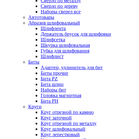
Сверло по металлу
Сверло по дереву
Наборы сверел все
Автотовары
Абразив шлифовальный
Шлифлента
Держатель брусок для шлифовки
Шлифсетка
Шкурка шлифовальная
Губка для шлифования
Шлифлист
Биты
Адаптер, удлинитель для бит
Биты прочие
Бита PZ
Бита шлиц
Наборы бит
Головка магнитная
Бита PH
Круги
Круг отрезной по камню
Круг заточной
Круг отрезной по металлу
Круг шлифовальный
Круг лепестковый