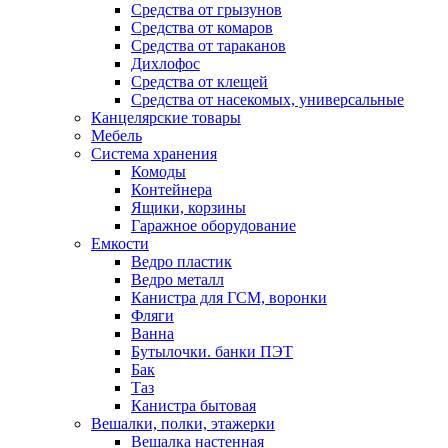
Средства от грызунов
Средства от комаров
Средства от тараканов
Дихлофос
Средства от клещей
Средства от насекомых, универсальные
Канцелярские товары
Мебель
Система хранения
Комоды
Контейнера
Ящики, корзины
Гаражное оборудование
Емкости
Ведро пластик
Ведро металл
Канистра для ГСМ, воронки
Фляги
Ванна
Бутылочки. банки ПЭТ
Бак
Таз
Канистра бытовая
Вешалки, полки, этажерки
Вешалка настенная