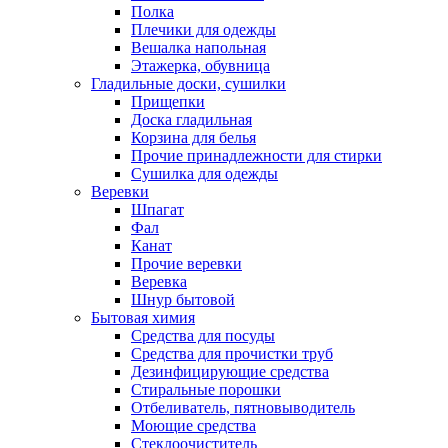
Полка
Плечики для одежды
Вешалка напольная
Этажерка, обувница
Гладильные доски, сушилки
Прищепки
Доска гладильная
Корзина для белья
Прочие принадлежности для стирки
Сушилка для одежды
Веревки
Шпагат
Фал
Канат
Прочие веревки
Веревка
Шнур бытовой
Бытовая химия
Средства для посуды
Средства для прочистки труб
Дезинфицирующие средства
Стиральные порошки
Отбеливатель, пятновыводитель
Моющие средства
Стеклоочиститель