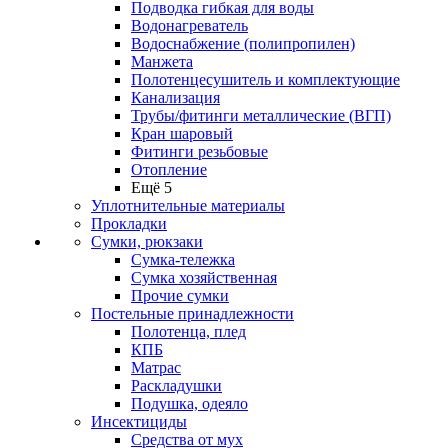
Подводка гибкая для воды
Водонагреватель
Водоснабжение (полипропилен)
Манжета
Полотенцесушитель и комплектующие
Канализация
Трубы/фитинги металлические (ВГП)
Кран шаровый
Фитинги резьбовые
Отопление
Ещё 5
Уплотнительные материалы
Прокладки
Сумки, рюкзаки
Сумка-тележка
Сумка хозяйственная
Прочие сумки
Постельные принадлежности
Полотенца, плед
КПБ
Матрас
Раскладушки
Подушка, одеяло
Инсектициды
Средства от мух