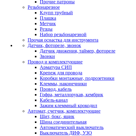
Прочие патроны
Резьбонарезное
Клупп трубный
Плашка
Метчик
Резцы
Набор резьбонарезной
Прочая оснастка для инструмента
Датчик, фотореле, звонок
Датчик движения, таймер, фотореле
Звонки
Провод и комплектующие
Арматура СИП
Крепеж для провода
Коробки монтажные, подрозетники
Клеммы, наконечники
Провод, кабель
Гофра, металлорукав, кембрик
Кабель-канал
Зажим клеммный крокодил
Автомат, счетчик, комплектующие
Щит, бокс, ящик
Шина соединительная
Автоматический выключатель
Выключатель ДИФ, УЗО