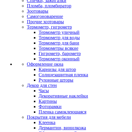
Спички, зажигалки
Пломба, пломбиратор
Зоотовары
Самогоноварение
Прочие хозтовары
Термометр, гигрометр
Термометр уличный
Термометр для воды
Термометр для бани
Термометры всякие
Гигрометр, барометр
Термометр оконный
Оформление окна
Карнизы для штор
Солнцезащитная пленка
Рулонные шторы
Декор для стен
Часы
Декоративные наклейки
Картины
Фоторамки
Пленка самоклеющаяся
Покрытия для мебели
Клеенка
Дермантин, винилкожа