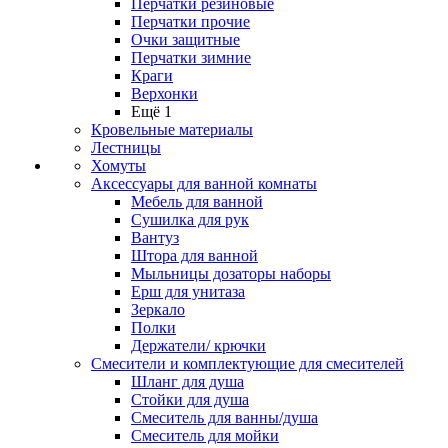
Перчатки резиновые
Перчатки прочие
Очки защитные
Перчатки зимние
Краги
Верхонки
Ещё 1
Кровельные материалы
Лестницы
Хомуты
Аксессуары для ванной комнаты
Мебель для ванной
Сушилка для рук
Вантуз
Штора для ванной
Мыльницы дозаторы наборы
Ерш для унитаза
Зеркало
Полки
Держатели/ крючки
Смесители и комплектующие для смесителей
Шланг для душа
Стойки для душа
Смеситель для ванны/душа
Смеситель для мойки