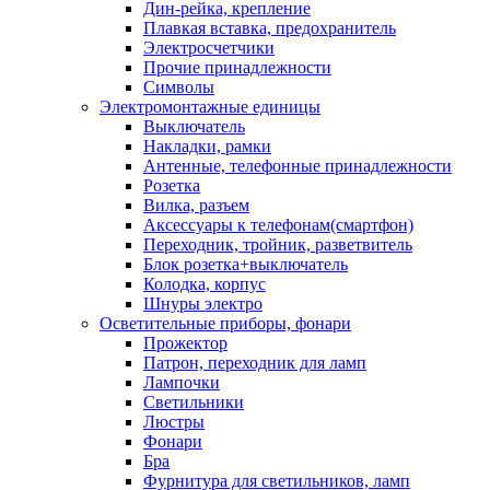
Дин-рейка, крепление
Плавкая вставка, предохранитель
Электросчетчики
Прочие принадлежности
Символы
Электромонтажные единицы
Выключатель
Накладки, рамки
Антенные, телефонные принадлежности
Розетка
Вилка, разъем
Аксессуары к телефонам(смартфон)
Переходник, тройник, разветвитель
Блок розетка+выключатель
Колодка, корпус
Шнуры электро
Осветительные приборы, фонари
Прожектор
Патрон, переходник для ламп
Лампочки
Светильники
Люстры
Фонари
Бра
Фурнитура для светильников, ламп