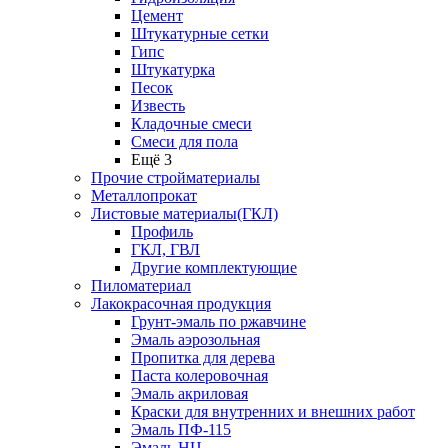
Цемент
Штукатурные сетки
Гипс
Штукатурка
Песок
Известь
Кладочные смеси
Смеси для пола
Ещё 3
Прочие стройматериалы
Металлопрокат
Листовые материалы(ГКЛ)
Профиль
ГКЛ, ГВЛ
Другие комплектующие
Пиломатериал
Лакокрасочная продукция
Грунт-эмаль по ржавчине
Эмаль аэрозольная
Пропитка для дерева
Паста колеровочная
Эмаль акриловая
Краски для внутренних и внешних работ
Эмаль ПФ-115
Эмаль НЦ