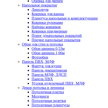
Обивка для дверей
Напольное покрытие
Линолеум
Коврики для ванны
Плинтуса напольные и комплектующие
Коврики рулонами
Наборы ковриков
Коврики придверные
Порог д/напольных покрытий
Прочие напольные покрытия
Обои для стен и потолка
Обои ширина 0,53м
Обои ширина 1,06м
Фотообои
Панель ПВХ, МДФ
Фартук для кухни
Панель декоративная
Панель МДФ, ЛДСП
Панель ПВХ
Уголок отделочный ПВХ, МДФ
Декор потолка и лепнина
Потолочная плитка
Молдинги
Потолочные розетки
Потолочные плинтусы