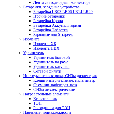
Лента светодиодная, коннектора
Батарейки, зарядные устройства
Батарейка LR03 LR06 LR14 LR20
Прочие батарейки
Батарейка Крона
Батарейка Аккумуляторная
Батарейка Таблетка
Зарядные для батареек
Изолента
Изолента ХБ
Изолента ПВХ
Удлинитель
Удлинитель бытовой
Удлинитель на раме
Удлинитель катушка
Сетевой фильтр
Инструмент электрика, СИЗы диэлектрик
Клещи измерительные, мультиметр
Съемник, кабелерез, нож
СИЗы диэлектрические
Нагревательные элементы
Кипятильник
ТЭН
Расходники для ТЭН
Паяльные принадлежности