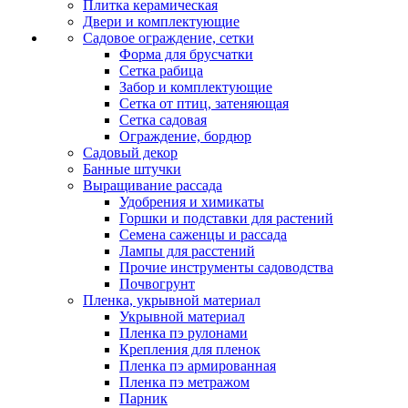
Плитка керамическая
Двери и комплектующие
Садовое ограждение, сетки
Форма для брусчатки
Сетка рабица
Забор и комплектующие
Сетка от птиц, затеняющая
Сетка садовая
Ограждение, бордюр
Садовый декор
Банные штучки
Выращивание рассада
Удобрения и химикаты
Горшки и подставки для растений
Семена саженцы и рассада
Лампы для расстений
Прочие инструменты садоводства
Почвогрунт
Пленка, укрывной материал
Укрывной материал
Пленка пэ рулонами
Крепления для пленок
Пленка пэ армированная
Пленка пэ метражом
Парник