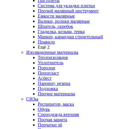
Пистолеты
Система для укладки плитки
Прочий малярный инструмент
Емкости малярные
Валики, ролики малярные
Шпатель, скребок
Гладилка, кельма, терка
Маркер, карандаш строительный
Правило
Ещё 2
Изоляционные материалы
Теплоизоляция
Уплотнитель
Поролон
Пенопласт
Асбест
Паронит, резина
Подложка
Прочие материалы
СИЗы
Респиратор, маска
Обувь
Спецодежда верхняя
Прочая защита
Перчатки хб