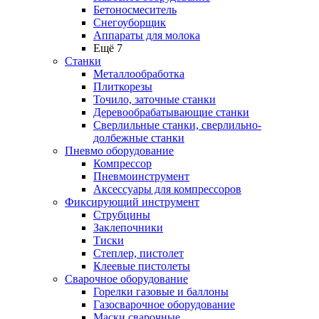
Бетоносмеситель
Снегоуборщик
Аппараты для молока
Ещё 7
Станки
Металлообработка
Плиткорезы
Точило, заточные станки
Деревообрабатывающие станки
Сверлильные станки, сверлильно-
долбежные станки
Пневмо оборудование
Компрессор
Пневмоинструмент
Аксессуары для компрессоров
Фиксирующий инструмент
Струбцины
Заклепочники
Тиски
Степлер, пистолет
Клеевые пистолеты
Сварочное оборудование
Горелки газовые и баллоны
Газосварочное оборудование
Маски сварочные