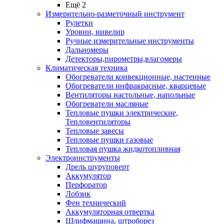
Ещё 2
Измерительно-разметочный инструмент
Рулетки
Уровни, нивелир
Ручные измерительные инструменты
Дальномеры
Детекторы,пирометры,влагомеры
Климатическая техника
Обогреватели конвекционные, настенные
Обогреватели инфракрасные, кварцевые
Вентиляторы настольные, напольные
Обогреватели масляные
Тепловые пушки электрические,
Тепловентиляторы
Тепловые завесы
Тепловые пушки газовые
Тепловая пушка жидкотопливная
Электроинструменты
Дрель шуруповерт
Аккумулятор
Перфоратор
Лобзик
Фен технический
Аккумуляторная отвертка
Шлифмашина, штроборез