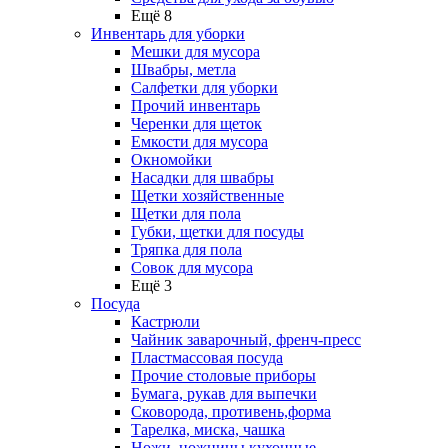
Ещё 8
Инвентарь для уборки
Мешки для мусора
Швабры, метла
Салфетки для уборки
Прочий инвентарь
Черенки для щеток
Емкости для мусора
Окномойки
Насадки для швабры
Щетки хозяйственные
Щетки для пола
Губки, щетки для посуды
Тряпка для пола
Совок для мусора
Ещё 3
Посуда
Кастрюли
Чайник заварочный, френч-пресс
Пластмассовая посуда
Прочие столовые приборы
Бумага, рукав для выпечки
Сковорода, противень,форма
Тарелка, миска, чашка
Ножи, ножницы кухонные