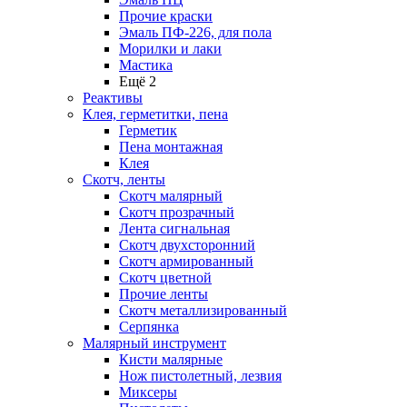
Прочие краски
Эмаль ПФ-226, для пола
Морилки и лаки
Мастика
Ещё 2
Реактивы
Клея, герметитки, пена
Герметик
Пена монтажная
Клея
Скотч, ленты
Скотч малярный
Скотч прозрачный
Лента сигнальная
Скотч двухсторонний
Скотч армированный
Скотч цветной
Прочие ленты
Скотч металлизированный
Серпянка
Малярный инструмент
Кисти малярные
Нож пистолетный, лезвия
Миксеры