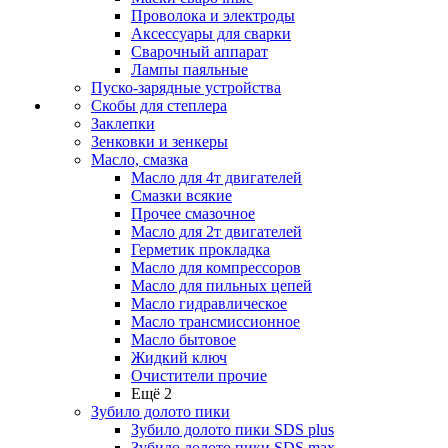
Проволока и электроды
Аксессуары для сварки
Сварочный аппарат
Лампы паяльные
Пуско-зарядные устройства
Скобы для степлера
Заклепки
Зенковки и зенкеры
Масло, смазка
Масло для 4т двигателей
Смазки всякие
Прочее смазочное
Масло для 2т двигателей
Герметик прокладка
Масло для компрессоров
Масло для пильных цепей
Масло гидравлическое
Масло трансмиссионное
Масло бытовое
Жидкий ключ
Очистители прочие
Ещё 2
Зубило долото пики
Зубило долото пики SDS plus
Зубило долото пики SDS max