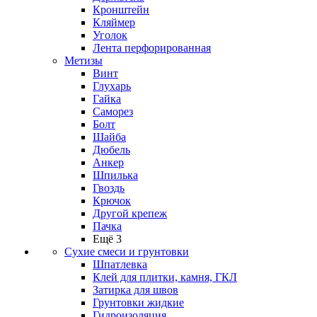
Кронштейн
Кляймер
Уголок
Лента перфорированная
Метизы
Винт
Глухарь
Гайка
Саморез
Болт
Шайба
Дюбель
Анкер
Шпилька
Гвоздь
Крючок
Другой крепеж
Пачка
Ещё 3
Сухие смеси и грунтовки
Шпатлевка
Клей для плитки, камня, ГКЛ
Затирка для швов
Грунтовки жидкие
Гидроизоляция