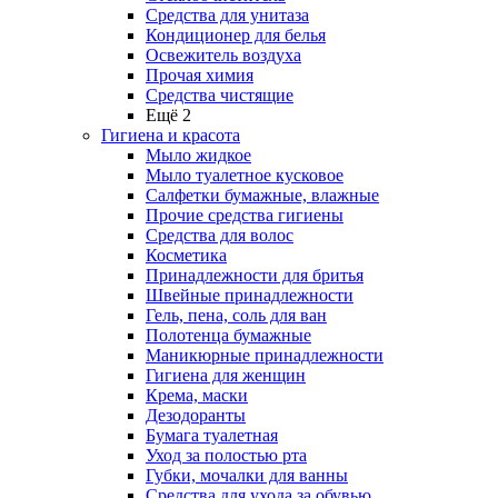
Средства для унитаза
Кондиционер для белья
Освежитель воздуха
Прочая химия
Средства чистящие
Ещё 2
Гигиена и красота
Мыло жидкое
Мыло туалетное кусковое
Салфетки бумажные, влажные
Прочие средства гигиены
Средства для волос
Косметика
Принадлежности для бритья
Швейные принадлежности
Гель, пена, соль для ван
Полотенца бумажные
Маникюрные принадлежности
Гигиена для женщин
Крема, маски
Дезодоранты
Бумага туалетная
Уход за полостью рта
Губки, мочалки для ванны
Средства для ухода за обувью