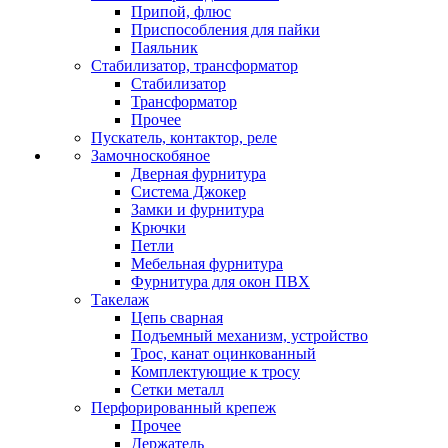
Припой, флюс
Приспособления для пайки
Паяльник
Стабилизатор, трансформатор
Стабилизатор
Трансформатор
Прочее
Пускатель, контактор, реле
Замочноскобяное
Дверная фурнитура
Система Джокер
Замки и фурнитура
Крючки
Петли
Мебельная фурнитура
Фурнитура для окон ПВХ
Такелаж
Цепь сварная
Подъемный механизм, устройство
Трос, канат оцинкованный
Комплектующие к тросу
Сетки металл
Перфорированный крепеж
Прочее
Держатель