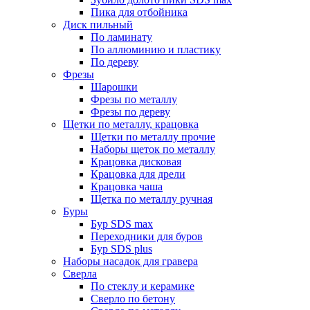
Пика для отбойника
Диск пильный
По ламинату
По аллюминию и пластику
По дереву
Фрезы
Шарошки
Фрезы по металлу
Фрезы по дереву
Щетки по металлу, крацовка
Щетки по металлу прочие
Наборы щеток по металлу
Крацовка дисковая
Крацовка для дрели
Крацовка чаша
Щетка по металлу ручная
Буры
Бур SDS max
Переходники для буров
Бур SDS plus
Наборы насадок для гравера
Сверла
По стеклу и керамике
Сверло по бетону