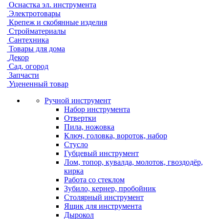
Оснастка эл. инструмента
Электротовары
Крепеж и скобянные изделия
Стройматериалы
Сантехника
Товары для дома
Декор
Сад, огород
Запчасти
Уцененный товар
Ручной инструмент
Набор инструмента
Отвертки
Пила, ножовка
Ключ, головка, вороток, набор
Стусло
Губцевый инструмент
Лом, топор, кувалда, молоток, гвоздодёр,
кирка
Работа со стеклом
Зубило, кернер, пробойник
Столярный инструмент
Ящик для инструмента
Дырокол