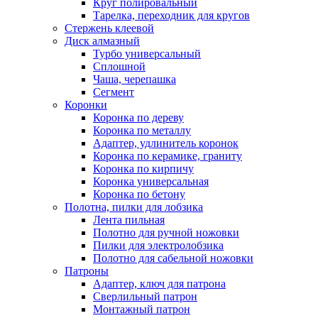
Круг полировальный
Тарелка, переходник для кругов
Стержень клеевой
Диск алмазный
Турбо универсальный
Сплошной
Чаша, черепашка
Сегмент
Коронки
Коронка по дереву
Коронка по металлу
Адаптер, удлинитель коронок
Коронка по керамике, граниту
Коронка по кирпичу
Коронка универсальная
Коронка по бетону
Полотна, пилки для лобзика
Лента пильная
Полотно для ручной ножовки
Пилки для электролобзика
Полотно для сабельной ножовки
Патроны
Адаптер, ключ для патрона
Сверлильный патрон
Монтажный патрон