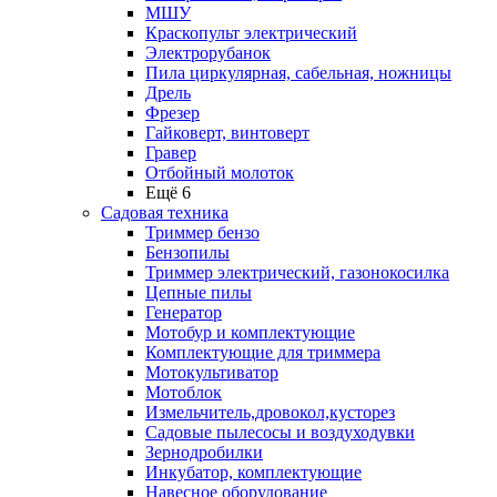
МШУ
Краскопульт электрический
Электрорубанок
Пила циркулярная, сабельная, ножницы
Дрель
Фрезер
Гайковерт, винтоверт
Гравер
Отбойный молоток
Ещё 6
Садовая техника
Триммер бензо
Бензопилы
Триммер электрический, газонокосилка
Цепные пилы
Генератор
Мотобур и комплектующие
Комплектующие для триммера
Мотокультиватор
Мотоблок
Измельчитель,дровокол,кусторез
Садовые пылесосы и воздуходувки
Зернодробилки
Инкубатор, комплектующие
Навесное оборудование