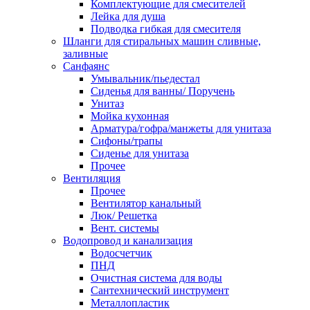
Комплектующие для смесителей
Лейка для душа
Подводка гибкая для смесителя
Шланги для стиральных машин сливные,
заливные
Санфаянс
Умывальник/пьедестал
Сиденья для ванны/ Поручень
Унитаз
Мойка кухонная
Арматура/гофра/манжеты для унитаза
Сифоны/трапы
Сиденье для унитаза
Прочее
Вентиляция
Прочее
Вентилятор канальный
Люк/ Решетка
Вент. системы
Водопровод и канализация
Водосчетчик
ПНД
Очистная система для воды
Сантехнический инструмент
Металлопластик