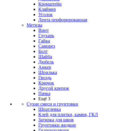
Кронштейн
Кляймер
Уголок
Лента перфорированная
Метизы
Винт
Глухарь
Гайка
Саморез
Болт
Шайба
Дюбель
Анкер
Шпилька
Гвоздь
Крючок
Другой крепеж
Пачка
Ещё 3
Сухие смеси и грунтовки
Шпатлевка
Клей для плитки, камня, ГКЛ
Затирка для швов
Грунтовки жидкие
Гидроизоляция