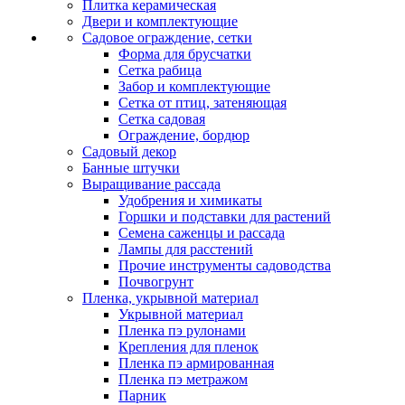
Плитка керамическая
Двери и комплектующие
Садовое ограждение, сетки
Форма для брусчатки
Сетка рабица
Забор и комплектующие
Сетка от птиц, затеняющая
Сетка садовая
Ограждение, бордюр
Садовый декор
Банные штучки
Выращивание рассада
Удобрения и химикаты
Горшки и подставки для растений
Семена саженцы и рассада
Лампы для расстений
Прочие инструменты садоводства
Почвогрунт
Пленка, укрывной материал
Укрывной материал
Пленка пэ рулонами
Крепления для пленок
Пленка пэ армированная
Пленка пэ метражом
Парник