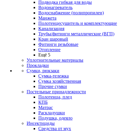
Подводка гибкая для воды
Водонагреватель
Водоснабжение (полипропилен)
Манжета
Полотенцесушитель и комплектующие
Канализация
Трубы/фитинги металлические (ВГП)
Кран шаровый
Фитинги резьбовые
Отопление
Ещё 5
Уплотнительные материалы
Прокладки
Сумки, рюкзаки
Сумка-тележка
Сумка хозяйственная
Прочие сумки
Постельные принадлежности
Полотенца, плед
КПБ
Матрас
Раскладушки
Подушка, одеяло
Инсектициды
Средства от мух