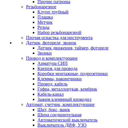
Прочие патроны
Резьбонарезное
Клупп трубный
Плашка
Метчик
Резцы
Набор резьбонарезной
Прочая оснастка для инструмента
Датчик, фотореле, звонок
Датчик движения, таймер, фотореле
Звонки
Провод и комплектующие
Арматура СИП
Крепеж для провода
Коробки монтажные, подрозетники
Клеммы, наконечники
Провод, кабель
Гофра, металлорукав, кембрик
Кабель-канал
Зажим клеммный крокодил
Автомат, счетчик, комплектующие
Щит, бокс, ящик
Шина соединительная
Автоматический выключатель
Выключатель ДИФ, УЗО