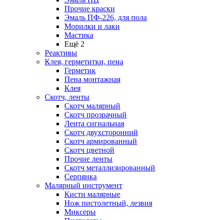
Прочие краски
Эмаль ПФ-226, для пола
Морилки и лаки
Мастика
Ещё 2
Реактивы
Клея, герметитки, пена
Герметик
Пена монтажная
Клея
Скотч, ленты
Скотч малярный
Скотч прозрачный
Лента сигнальная
Скотч двухсторонний
Скотч армированный
Скотч цветной
Прочие ленты
Скотч металлизированный
Серпянка
Малярный инструмент
Кисти малярные
Нож пистолетный, лезвия
Миксеры