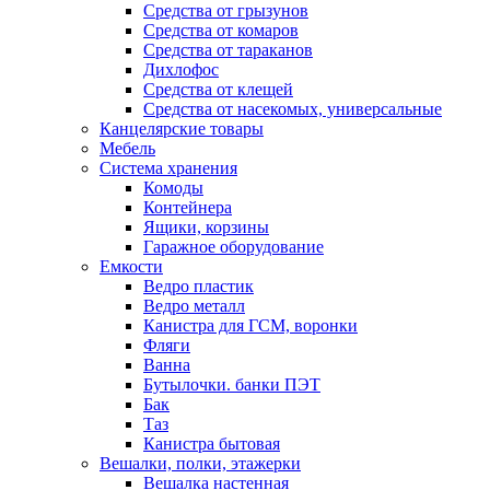
Средства от грызунов
Средства от комаров
Средства от тараканов
Дихлофос
Средства от клещей
Средства от насекомых, универсальные
Канцелярские товары
Мебель
Система хранения
Комоды
Контейнера
Ящики, корзины
Гаражное оборудование
Емкости
Ведро пластик
Ведро металл
Канистра для ГСМ, воронки
Фляги
Ванна
Бутылочки. банки ПЭТ
Бак
Таз
Канистра бытовая
Вешалки, полки, этажерки
Вешалка настенная