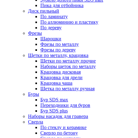
Пика для отбойника
Диск пильный
По ламинату
По аллюминию и пластику
По дереву
Фрезы
Шарошки
Фрезы по металлу
Фрезы по дереву
Щетки по металлу, крацовка
Щетки по металлу прочие
Наборы щеток по металлу
Крацовка дисковая
Крацовка для дрели
Крацовка чаша
Щетка по металлу ручная
Буры
Бур SDS max
Переходники для буров
Бур SDS plus
Наборы насадок для гравера
Сверла
По стеклу и керамике
Сверло по бетону