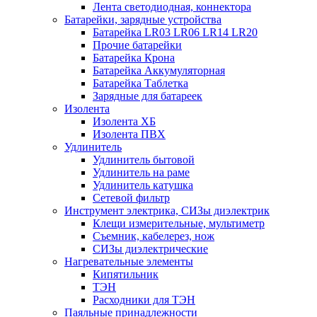
Лента светодиодная, коннектора
Батарейки, зарядные устройства
Батарейка LR03 LR06 LR14 LR20
Прочие батарейки
Батарейка Крона
Батарейка Аккумуляторная
Батарейка Таблетка
Зарядные для батареек
Изолента
Изолента ХБ
Изолента ПВХ
Удлинитель
Удлинитель бытовой
Удлинитель на раме
Удлинитель катушка
Сетевой фильтр
Инструмент электрика, СИЗы диэлектрик
Клещи измерительные, мультиметр
Съемник, кабелерез, нож
СИЗы диэлектрические
Нагревательные элементы
Кипятильник
ТЭН
Расходники для ТЭН
Паяльные принадлежности