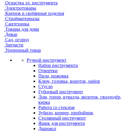
Оснастка эл. инструмента
Электротовары
Крепеж и скобянные изделия
Стройматериалы
Сантехника
Товары для дома
Декор
Сад, огород
Запчасти
Уцененный товар
Ручной инструмент
Набор инструмента
Отвертки
Пила, ножовка
Ключ, головка, вороток, набор
Стусло
Губцевый инструмент
Лом, топор, кувалда, молоток, гвоздодёр,
кирка
Работа со стеклом
Зубило, кернер, пробойник
Столярный инструмент
Ящик для инструмента
Дырокол