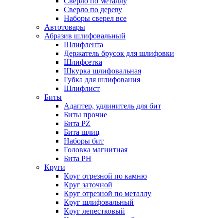
Сверло по металлу
Сверло по дереву
Наборы сверел все
Автотовары
Абразив шлифовальный
Шлифлента
Держатель брусок для шлифовки
Шлифсетка
Шкурка шлифовальная
Губка для шлифования
Шлифлист
Биты
Адаптер, удлинитель для бит
Биты прочие
Бита PZ
Бита шлиц
Наборы бит
Головка магнитная
Бита PH
Круги
Круг отрезной по камню
Круг заточной
Круг отрезной по металлу
Круг шлифовальный
Круг лепестковый