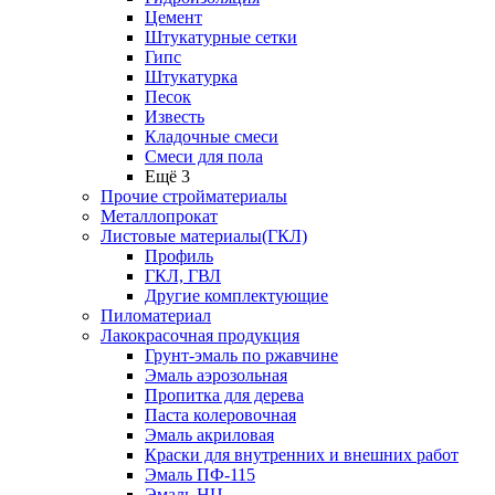
Цемент
Штукатурные сетки
Гипс
Штукатурка
Песок
Известь
Кладочные смеси
Смеси для пола
Ещё 3
Прочие стройматериалы
Металлопрокат
Листовые материалы(ГКЛ)
Профиль
ГКЛ, ГВЛ
Другие комплектующие
Пиломатериал
Лакокрасочная продукция
Грунт-эмаль по ржавчине
Эмаль аэрозольная
Пропитка для дерева
Паста колеровочная
Эмаль акриловая
Краски для внутренних и внешних работ
Эмаль ПФ-115
Эмаль НЦ