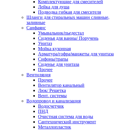
Комплектующие для смесителей
Лейка для душа
Подводка гибкая для смесителя
Шланги для стиральных машин сливные,
заливные
Санфаянс
Умывальник/пьедестал
Сиденья для ванны/ Поручень
Унитаз
Мойка кухонная
Арматура/гофра/манжеты для унитаза
Сифоны/трапы
Сиденье для унитаза
Прочее
Вентиляция
Прочее
Вентилятор канальный
Люк/ Решетка
Вент. системы
Водопровод и канализация
Водосчетчик
ПНД
Очистная система для воды
Сантехнический инструмент
Металлопластик