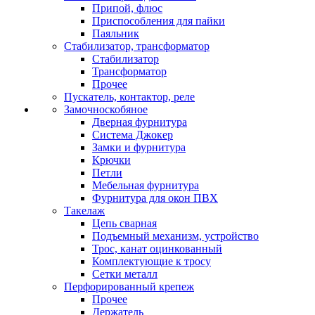
Припой, флюс
Приспособления для пайки
Паяльник
Стабилизатор, трансформатор
Стабилизатор
Трансформатор
Прочее
Пускатель, контактор, реле
Замочноскобяное
Дверная фурнитура
Система Джокер
Замки и фурнитура
Крючки
Петли
Мебельная фурнитура
Фурнитура для окон ПВХ
Такелаж
Цепь сварная
Подъемный механизм, устройство
Трос, канат оцинкованный
Комплектующие к тросу
Сетки металл
Перфорированный крепеж
Прочее
Держатель