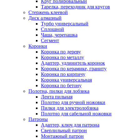
Круг полировальный
Тарелка, переходник для кругов
Стержень клеевой
Диск алмазный
Турбо универсальный
Сплошной
Чаша, черепашка
Сегмент
Коронки
Коронка по дереву
Коронка по металлу
Адаптер, удлинитель коронок
Коронка по керамике, граниту
Коронка по кирпичу
Коронка универсальная
Коронка по бетону
Полотна, пилки для лобзика
Лента пильная
Полотно для ручной ножовки
Пилки для электролобзика
Полотно для сабельной ножовки
Патроны
Адаптер, ключ для патрона
Сверлильный патрон
Монтажный патрон