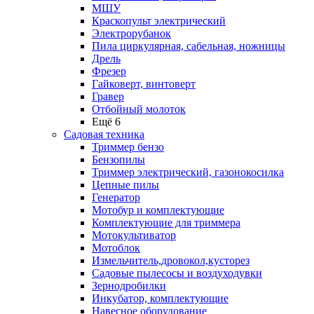
МШУ
Краскопульт электрический
Электрорубанок
Пила циркулярная, сабельная, ножницы
Дрель
Фрезер
Гайковерт, винтоверт
Гравер
Отбойный молоток
Ещё 6
Садовая техника
Триммер бензо
Бензопилы
Триммер электрический, газонокосилка
Цепные пилы
Генератор
Мотобур и комплектующие
Комплектующие для триммера
Мотокультиватор
Мотоблок
Измельчитель,дровокол,кусторез
Садовые пылесосы и воздуходувки
Зернодробилки
Инкубатор, комплектующие
Навесное оборудование