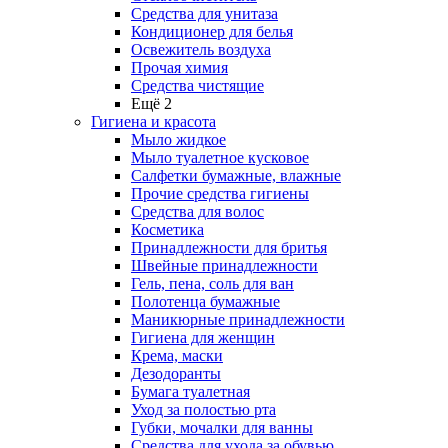
Средства для унитаза
Кондиционер для белья
Освежитель воздуха
Прочая химия
Средства чистящие
Ещё 2
Гигиена и красота
Мыло жидкое
Мыло туалетное кусковое
Салфетки бумажные, влажные
Прочие средства гигиены
Средства для волос
Косметика
Принадлежности для бритья
Швейные принадлежности
Гель, пена, соль для ван
Полотенца бумажные
Маникюрные принадлежности
Гигиена для женщин
Крема, маски
Дезодоранты
Бумага туалетная
Уход за полостью рта
Губки, мочалки для ванны
Средства для ухода за обувью