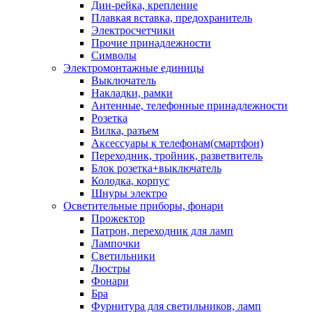
Дин-рейка, крепление
Плавкая вставка, предохранитель
Электросчетчики
Прочие принадлежности
Символы
Электромонтажные единицы
Выключатель
Накладки, рамки
Антенные, телефонные принадлежности
Розетка
Вилка, разъем
Аксессуары к телефонам(смартфон)
Переходник, тройник, разветвитель
Блок розетка+выключатель
Колодка, корпус
Шнуры электро
Осветительные приборы, фонари
Прожектор
Патрон, переходник для ламп
Лампочки
Светильники
Люстры
Фонари
Бра
Фурнитура для светильников, ламп