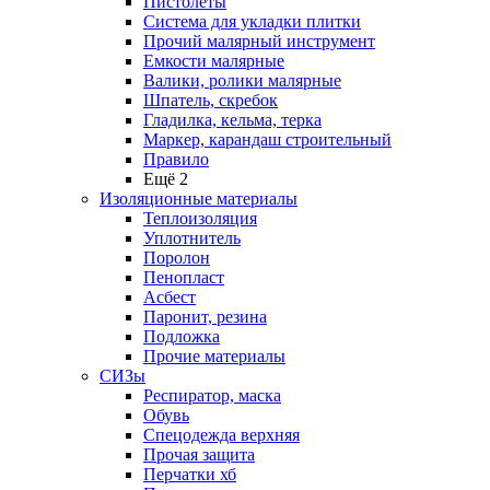
Пистолеты
Система для укладки плитки
Прочий малярный инструмент
Емкости малярные
Валики, ролики малярные
Шпатель, скребок
Гладилка, кельма, терка
Маркер, карандаш строительный
Правило
Ещё 2
Изоляционные материалы
Теплоизоляция
Уплотнитель
Поролон
Пенопласт
Асбест
Паронит, резина
Подложка
Прочие материалы
СИЗы
Респиратор, маска
Обувь
Спецодежда верхняя
Прочая защита
Перчатки хб