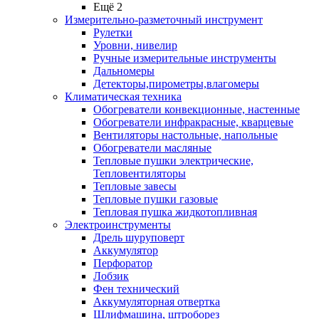
Ещё 2
Измерительно-разметочный инструмент
Рулетки
Уровни, нивелир
Ручные измерительные инструменты
Дальномеры
Детекторы,пирометры,влагомеры
Климатическая техника
Обогреватели конвекционные, настенные
Обогреватели инфракрасные, кварцевые
Вентиляторы настольные, напольные
Обогреватели масляные
Тепловые пушки электрические,
Тепловентиляторы
Тепловые завесы
Тепловые пушки газовые
Тепловая пушка жидкотопливная
Электроинструменты
Дрель шуруповерт
Аккумулятор
Перфоратор
Лобзик
Фен технический
Аккумуляторная отвертка
Шлифмашина, штроборез