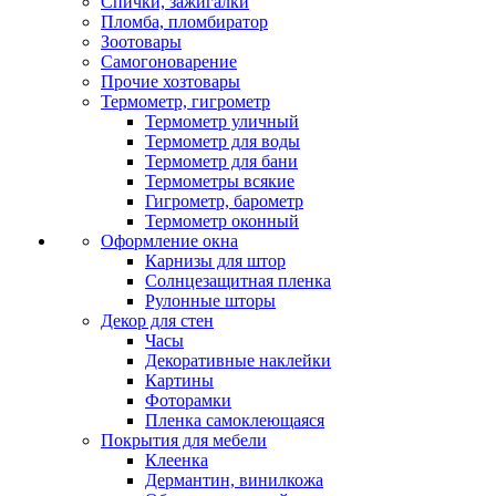
Спички, зажигалки
Пломба, пломбиратор
Зоотовары
Самогоноварение
Прочие хозтовары
Термометр, гигрометр
Термометр уличный
Термометр для воды
Термометр для бани
Термометры всякие
Гигрометр, барометр
Термометр оконный
Оформление окна
Карнизы для штор
Солнцезащитная пленка
Рулонные шторы
Декор для стен
Часы
Декоративные наклейки
Картины
Фоторамки
Пленка самоклеющаяся
Покрытия для мебели
Клеенка
Дермантин, винилкожа