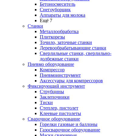
Бетоносмеситель
Снегоуборщик
Аппараты для молока
Ещё 7
Станки
Металлообработка
Плиткорезы
Точило, заточные станки
Деревообрабатывающие станки
Сверлильные станки, сверлильно-
долбежные станки
Пневмо оборудование
Компрессор
Пневмоинструмент
Аксессуары для компрессоров
Фиксирующий инструмент
Струбцины
Заклепочники
Тиски
Степлер, пистолет
Клеевые пистолеты
Сварочное оборудование
Горелки газовые и баллоны
Газосварочное оборудование
Маски сварочные