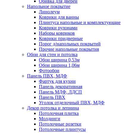
Обивка для дверей
Напольное покрытие
Линолеум
Коврики для ванны
Плинтуса напольные и комплектующие
Коврики рулонами
Наборы ковриков
Коврики придверные
Порог д/напольных покрытий
Прочие напольные покрытия
Обои для стен и потолка
Обои ширина 0,53м
Обои ширина 1,06м
Фотообои
Панель ПВХ, МДФ
Фартук для кухни
Панель декоративная
Панель МДФ, ЛДСП
Панель ПВХ
Уголок отделочный ПВХ, МДФ
Декор потолка и лепнина
Потолочная плитка
Молдинги
Потолочные розетки
Потолочные плинтусы