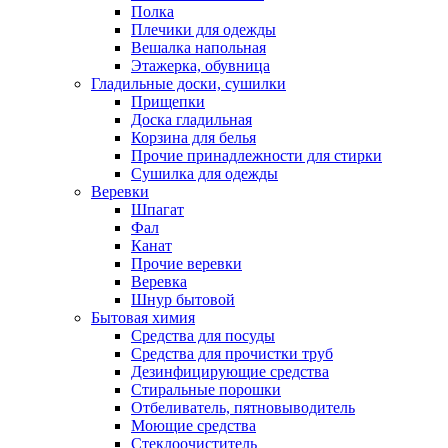
Полка
Плечики для одежды
Вешалка напольная
Этажерка, обувница
Гладильные доски, сушилки
Прищепки
Доска гладильная
Корзина для белья
Прочие принадлежности для стирки
Сушилка для одежды
Веревки
Шпагат
Фал
Канат
Прочие веревки
Веревка
Шнур бытовой
Бытовая химия
Средства для посуды
Средства для прочистки труб
Дезинфицирующие средства
Стиральные порошки
Отбеливатель, пятновыводитель
Моющие средства
Стеклоочиститель