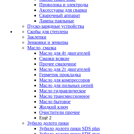
Проволока и электроды
Аксессуары для сварки
Сварочный аппарат
Лампы паяльные
Пуско-зарядные устройства
Скобы для степлера
Заклепки
Зенковки и зенкеры
Масло, смазка
Масло для 4т двигателей
Смазки всякие
Прочее смазочное
Масло для 2т двигателей
Герметик прокладка
Масло для компрессоров
Масло для пильных цепей
Масло гидравлическое
Масло трансмиссионное
Масло бытовое
Жидкий ключ
Очистители прочие
Ещё 2
Зубило долото пики
Зубило долото пики SDS plus
Зубило долото пики SDS max