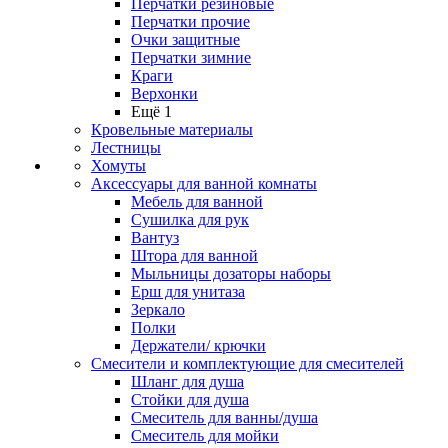
Перчатки резиновые
Перчатки прочие
Очки защитные
Перчатки зимние
Краги
Верхонки
Ещё 1
Кровельные материалы
Лестницы
Хомуты
Аксессуары для ванной комнаты
Мебель для ванной
Сушилка для рук
Вантуз
Штора для ванной
Мыльницы дозаторы наборы
Ерш для унитаза
Зеркало
Полки
Держатели/ крючки
Смесители и комплектующие для смесителей
Шланг для душа
Стойки для душа
Смеситель для ванны/душа
Смеситель для мойки