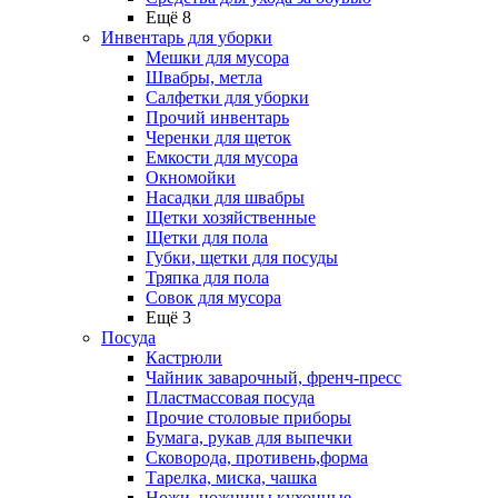
Ещё 8
Инвентарь для уборки
Мешки для мусора
Швабры, метла
Салфетки для уборки
Прочий инвентарь
Черенки для щеток
Емкости для мусора
Окномойки
Насадки для швабры
Щетки хозяйственные
Щетки для пола
Губки, щетки для посуды
Тряпка для пола
Совок для мусора
Ещё 3
Посуда
Кастрюли
Чайник заварочный, френч-пресс
Пластмассовая посуда
Прочие столовые приборы
Бумага, рукав для выпечки
Сковорода, противень,форма
Тарелка, миска, чашка
Ножи, ножницы кухонные