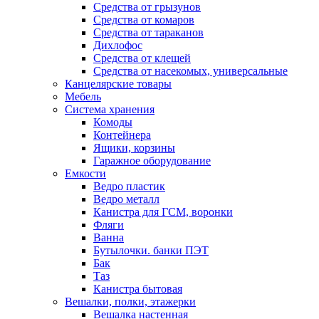
Средства от грызунов
Средства от комаров
Средства от тараканов
Дихлофос
Средства от клещей
Средства от насекомых, универсальные
Канцелярские товары
Мебель
Система хранения
Комоды
Контейнера
Ящики, корзины
Гаражное оборудование
Емкости
Ведро пластик
Ведро металл
Канистра для ГСМ, воронки
Фляги
Ванна
Бутылочки. банки ПЭТ
Бак
Таз
Канистра бытовая
Вешалки, полки, этажерки
Вешалка настенная