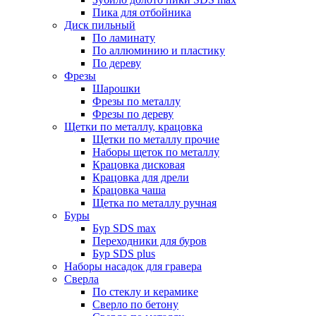
Пика для отбойника
Диск пильный
По ламинату
По аллюминию и пластику
По дереву
Фрезы
Шарошки
Фрезы по металлу
Фрезы по дереву
Щетки по металлу, крацовка
Щетки по металлу прочие
Наборы щеток по металлу
Крацовка дисковая
Крацовка для дрели
Крацовка чаша
Щетка по металлу ручная
Буры
Бур SDS max
Переходники для буров
Бур SDS plus
Наборы насадок для гравера
Сверла
По стеклу и керамике
Сверло по бетону