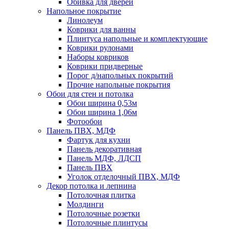
Обивка для дверей
Напольное покрытие
Линолеум
Коврики для ванны
Плинтуса напольные и комплектующие
Коврики рулонами
Наборы ковриков
Коврики придверные
Порог д/напольных покрытий
Прочие напольные покрытия
Обои для стен и потолка
Обои ширина 0,53м
Обои ширина 1,06м
Фотообои
Панель ПВХ, МДФ
Фартук для кухни
Панель декоративная
Панель МДФ, ЛДСП
Панель ПВХ
Уголок отделочный ПВХ, МДФ
Декор потолка и лепнина
Потолочная плитка
Молдинги
Потолочные розетки
Потолочные плинтусы