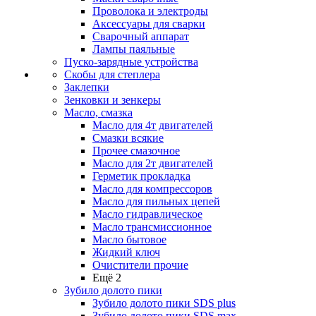
Проволока и электроды
Аксессуары для сварки
Сварочный аппарат
Лампы паяльные
Пуско-зарядные устройства
Скобы для степлера
Заклепки
Зенковки и зенкеры
Масло, смазка
Масло для 4т двигателей
Смазки всякие
Прочее смазочное
Масло для 2т двигателей
Герметик прокладка
Масло для компрессоров
Масло для пильных цепей
Масло гидравлическое
Масло трансмиссионное
Масло бытовое
Жидкий ключ
Очистители прочие
Ещё 2
Зубило долото пики
Зубило долото пики SDS plus
Зубило долото пики SDS max