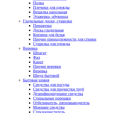
Полка
Плечики для одежды
Вешалка напольная
Этажерка, обувница
Гладильные доски, сушилки
Прищепки
Доска гладильная
Корзина для белья
Прочие принадлежности для стирки
Сушилка для одежды
Веревки
Шпагат
Фал
Канат
Прочие веревки
Веревка
Шнур бытовой
Бытовая химия
Средства для посуды
Средства для прочистки труб
Дезинфицирующие средства
Стиральные порошки
Отбеливатель, пятновыводитель
Моющие средства
Стеклоочиститель