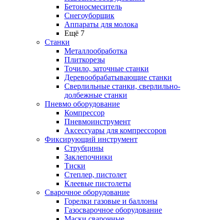
Бетоносмеситель
Снегоуборщик
Аппараты для молока
Ещё 7
Станки
Металлообработка
Плиткорезы
Точило, заточные станки
Деревообрабатывающие станки
Сверлильные станки, сверлильно-
долбежные станки
Пневмо оборудование
Компрессор
Пневмоинструмент
Аксессуары для компрессоров
Фиксирующий инструмент
Струбцины
Заклепочники
Тиски
Степлер, пистолет
Клеевые пистолеты
Сварочное оборудование
Горелки газовые и баллоны
Газосварочное оборудование
Маски сварочные