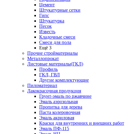
Цемент
Штукатурные сетки
Гипс
Штукатурка
Песок
Известь
Кладочные смеси
Смеси для пола
Ещё 3
Прочие стройматериалы
Металлопрокат
Листовые материалы(ГКЛ)
Профиль
ГКЛ, ГВЛ
Другие комплектующие
Пиломатериал
Лакокрасочная продукция
Грунт-эмаль по ржавчине
Эмаль аэрозольная
Пропитка для дерева
Паста колеровочная
Эмаль акриловая
Краски для внутренних и внешних работ
Эмаль ПФ-115
Эмаль НЦ