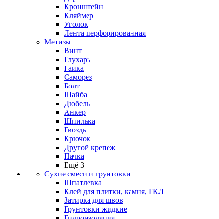
Кронштейн
Кляймер
Уголок
Лента перфорированная
Метизы
Винт
Глухарь
Гайка
Саморез
Болт
Шайба
Дюбель
Анкер
Шпилька
Гвоздь
Крючок
Другой крепеж
Пачка
Ещё 3
Сухие смеси и грунтовки
Шпатлевка
Клей для плитки, камня, ГКЛ
Затирка для швов
Грунтовки жидкие
Гидроизоляция