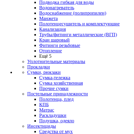
Подводка гибкая для воды
Водонагреватель
Водоснабжение (полипропилен)
Манжета
Полотенцесушитель и комплектующие
Канализация
Трубы/фитинги металлические (ВГП)
Кран шаровый
Фитинги резьбовые
Отопление
Ещё 5
Уплотнительные материалы
Прокладки
Сумки, рюкзаки
Сумка-тележка
Сумка хозяйственная
Прочие сумки
Постельные принадлежности
Полотенца, плед
КПБ
Матрас
Раскладушки
Подушка, одеяло
Инсектициды
Средства от мух