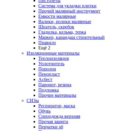
Пистолеты
Система для укладки плитки
Прочий малярный инструмент
Емкости малярные
Валики, ролики малярные
Шпатель, скребок
Гладилка, кельма, терка
Маркер, карандаш строительный
Правило
Ещё 2
Изоляционные материалы
Теплоизоляция
Уплотнитель
Поролон
Пенопласт
Асбест
Паронит, резина
Подложка
Прочие материалы
СИЗы
Респиратор, маска
Обувь
Спецодежда верхняя
Прочая защита
Перчатки хб