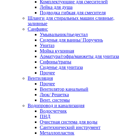
Комплектующие для смесителей
Лейка для душа
Подводка гибкая для смесителя
Шланги для стиральных машин сливные,
заливные
Санфаянс
Умывальник/пьедестал
Сиденья для ванны/ Поручень
Унитаз
Мойка кухонная
Арматура/гофра/манжеты для унитаза
Сифоны/трапы
Сиденье для унитаза
Прочее
Вентиляция
Прочее
Вентилятор канальный
Люк/ Решетка
Вент. системы
Водопровод и канализация
Водосчетчик
ПНД
Очистная система для воды
Сантехнический инструмент
Металлопластик