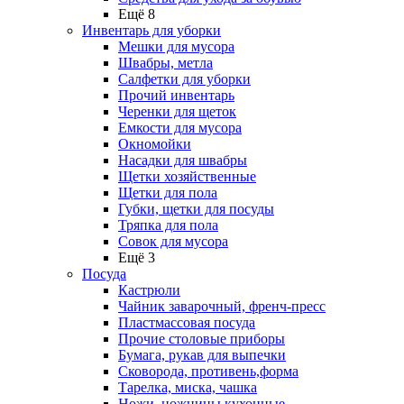
Ещё 8
Инвентарь для уборки
Мешки для мусора
Швабры, метла
Салфетки для уборки
Прочий инвентарь
Черенки для щеток
Емкости для мусора
Окномойки
Насадки для швабры
Щетки хозяйственные
Щетки для пола
Губки, щетки для посуды
Тряпка для пола
Совок для мусора
Ещё 3
Посуда
Кастрюли
Чайник заварочный, френч-пресс
Пластмассовая посуда
Прочие столовые приборы
Бумага, рукав для выпечки
Сковорода, противень,форма
Тарелка, миска, чашка
Ножи, ножницы кухонные