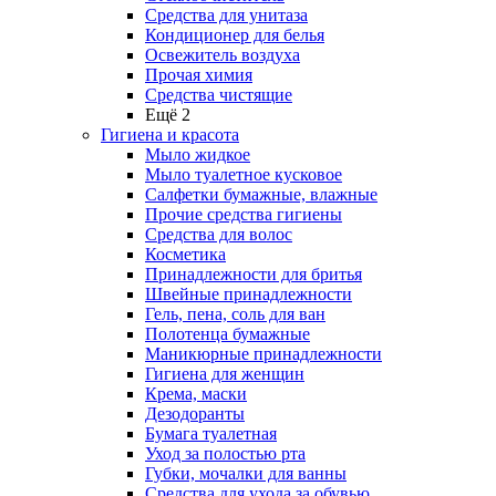
Средства для унитаза
Кондиционер для белья
Освежитель воздуха
Прочая химия
Средства чистящие
Ещё 2
Гигиена и красота
Мыло жидкое
Мыло туалетное кусковое
Салфетки бумажные, влажные
Прочие средства гигиены
Средства для волос
Косметика
Принадлежности для бритья
Швейные принадлежности
Гель, пена, соль для ван
Полотенца бумажные
Маникюрные принадлежности
Гигиена для женщин
Крема, маски
Дезодоранты
Бумага туалетная
Уход за полостью рта
Губки, мочалки для ванны
Средства для ухода за обувью