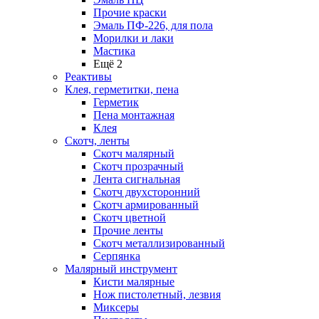
Прочие краски
Эмаль ПФ-226, для пола
Морилки и лаки
Мастика
Ещё 2
Реактивы
Клея, герметитки, пена
Герметик
Пена монтажная
Клея
Скотч, ленты
Скотч малярный
Скотч прозрачный
Лента сигнальная
Скотч двухсторонний
Скотч армированный
Скотч цветной
Прочие ленты
Скотч металлизированный
Серпянка
Малярный инструмент
Кисти малярные
Нож пистолетный, лезвия
Миксеры