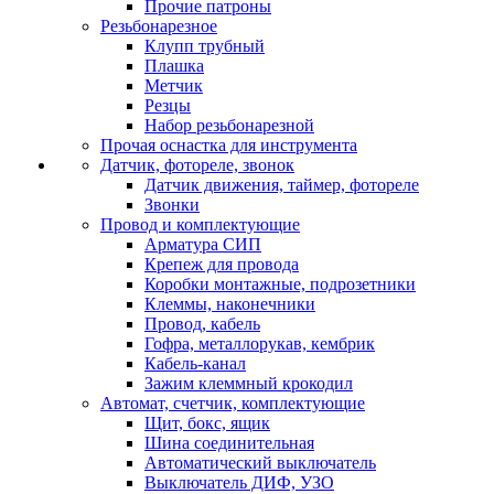
Прочие патроны
Резьбонарезное
Клупп трубный
Плашка
Метчик
Резцы
Набор резьбонарезной
Прочая оснастка для инструмента
Датчик, фотореле, звонок
Датчик движения, таймер, фотореле
Звонки
Провод и комплектующие
Арматура СИП
Крепеж для провода
Коробки монтажные, подрозетники
Клеммы, наконечники
Провод, кабель
Гофра, металлорукав, кембрик
Кабель-канал
Зажим клеммный крокодил
Автомат, счетчик, комплектующие
Щит, бокс, ящик
Шина соединительная
Автоматический выключатель
Выключатель ДИФ, УЗО