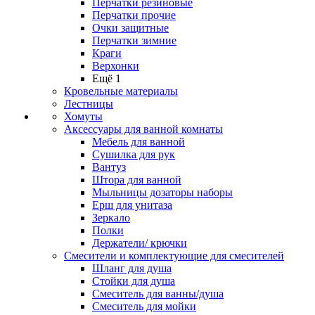
Перчатки резиновые
Перчатки прочие
Очки защитные
Перчатки зимние
Краги
Верхонки
Ещё 1
Кровельные материалы
Лестницы
Хомуты
Аксессуары для ванной комнаты
Мебель для ванной
Сушилка для рук
Вантуз
Штора для ванной
Мыльницы дозаторы наборы
Ерш для унитаза
Зеркало
Полки
Держатели/ крючки
Смесители и комплектующие для смесителей
Шланг для душа
Стойки для душа
Смеситель для ванны/душа
Смеситель для мойки