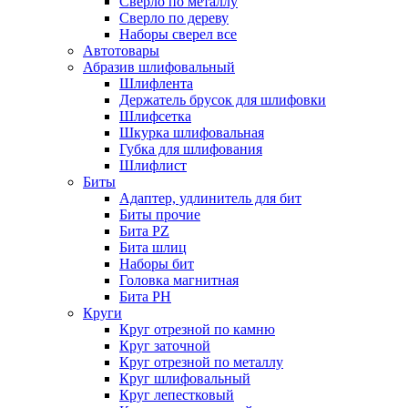
Сверло по металлу
Сверло по дереву
Наборы сверел все
Автотовары
Абразив шлифовальный
Шлифлента
Держатель брусок для шлифовки
Шлифсетка
Шкурка шлифовальная
Губка для шлифования
Шлифлист
Биты
Адаптер, удлинитель для бит
Биты прочие
Бита PZ
Бита шлиц
Наборы бит
Головка магнитная
Бита PH
Круги
Круг отрезной по камню
Круг заточной
Круг отрезной по металлу
Круг шлифовальный
Круг лепестковый