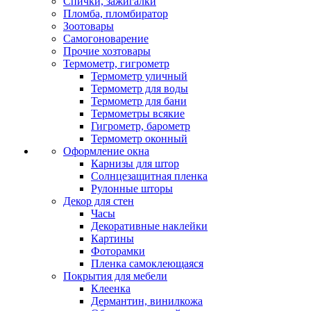
Спички, зажигалки
Пломба, пломбиратор
Зоотовары
Самогоноварение
Прочие хозтовары
Термометр, гигрометр
Термометр уличный
Термометр для воды
Термометр для бани
Термометры всякие
Гигрометр, барометр
Термометр оконный
Оформление окна
Карнизы для штор
Солнцезащитная пленка
Рулонные шторы
Декор для стен
Часы
Декоративные наклейки
Картины
Фоторамки
Пленка самоклеющаяся
Покрытия для мебели
Клеенка
Дермантин, винилкожа