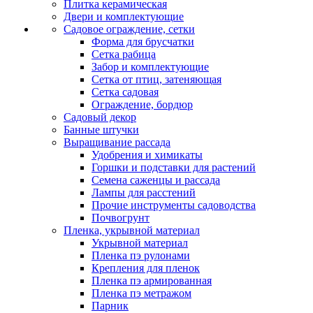
Плитка керамическая
Двери и комплектующие
Садовое ограждение, сетки
Форма для брусчатки
Сетка рабица
Забор и комплектующие
Сетка от птиц, затеняющая
Сетка садовая
Ограждение, бордюр
Садовый декор
Банные штучки
Выращивание рассада
Удобрения и химикаты
Горшки и подставки для растений
Семена саженцы и рассада
Лампы для расстений
Прочие инструменты садоводства
Почвогрунт
Пленка, укрывной материал
Укрывной материал
Пленка пэ рулонами
Крепления для пленок
Пленка пэ армированная
Пленка пэ метражом
Парник