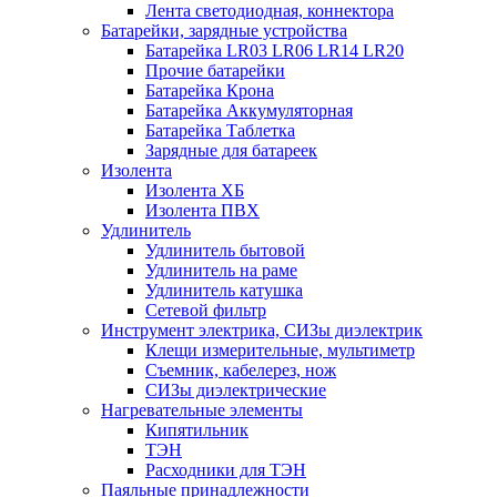
Лента светодиодная, коннектора
Батарейки, зарядные устройства
Батарейка LR03 LR06 LR14 LR20
Прочие батарейки
Батарейка Крона
Батарейка Аккумуляторная
Батарейка Таблетка
Зарядные для батареек
Изолента
Изолента ХБ
Изолента ПВХ
Удлинитель
Удлинитель бытовой
Удлинитель на раме
Удлинитель катушка
Сетевой фильтр
Инструмент электрика, СИЗы диэлектрик
Клещи измерительные, мультиметр
Съемник, кабелерез, нож
СИЗы диэлектрические
Нагревательные элементы
Кипятильник
ТЭН
Расходники для ТЭН
Паяльные принадлежности