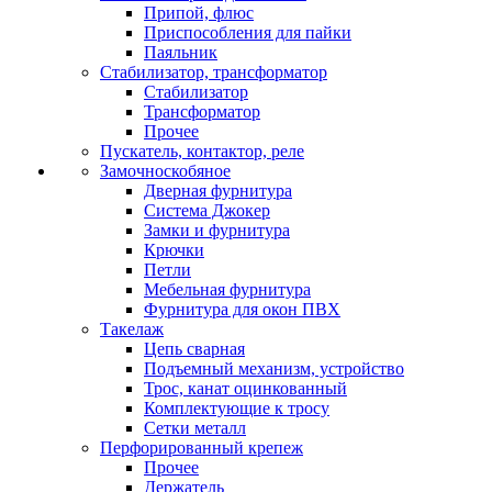
Припой, флюс
Приспособления для пайки
Паяльник
Стабилизатор, трансформатор
Стабилизатор
Трансформатор
Прочее
Пускатель, контактор, реле
Замочноскобяное
Дверная фурнитура
Система Джокер
Замки и фурнитура
Крючки
Петли
Мебельная фурнитура
Фурнитура для окон ПВХ
Такелаж
Цепь сварная
Подъемный механизм, устройство
Трос, канат оцинкованный
Комплектующие к тросу
Сетки металл
Перфорированный крепеж
Прочее
Держатель