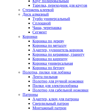
Круг полировальный
Тарелка, переходник для кругов
Стержень клеевой
Диск алмазный
Турбо универсальный
Сплошной
Чаша, черепашка
Сегмент
Коронки
Коронка по дереву
Коронка по металлу
Адаптер, удлинитель коронок
Коронка по керамике, граниту
Коронка по кирпичу
Коронка универсальная
Коронка по бетону
Полотна, пилки для лобзика
Лента пильная
Полотно для ручной ножовки
Пилки для электролобзика
Полотно для сабельной ножовки
Патроны
Адаптер, ключ для патрона
Сверлильный патрон
Монтажный патрон