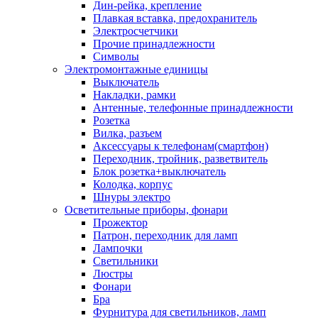
Дин-рейка, крепление
Плавкая вставка, предохранитель
Электросчетчики
Прочие принадлежности
Символы
Электромонтажные единицы
Выключатель
Накладки, рамки
Антенные, телефонные принадлежности
Розетка
Вилка, разъем
Аксессуары к телефонам(смартфон)
Переходник, тройник, разветвитель
Блок розетка+выключатель
Колодка, корпус
Шнуры электро
Осветительные приборы, фонари
Прожектор
Патрон, переходник для ламп
Лампочки
Светильники
Люстры
Фонари
Бра
Фурнитура для светильников, ламп