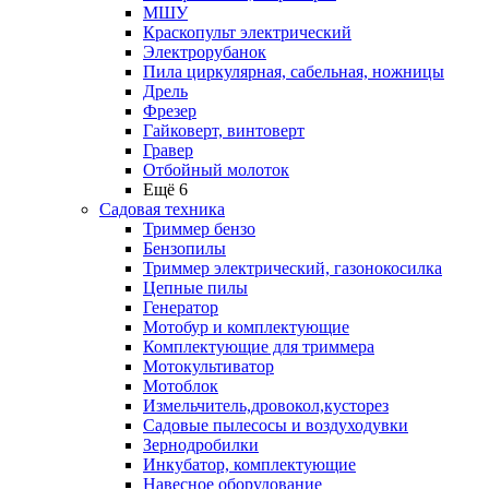
МШУ
Краскопульт электрический
Электрорубанок
Пила циркулярная, сабельная, ножницы
Дрель
Фрезер
Гайковерт, винтоверт
Гравер
Отбойный молоток
Ещё 6
Садовая техника
Триммер бензо
Бензопилы
Триммер электрический, газонокосилка
Цепные пилы
Генератор
Мотобур и комплектующие
Комплектующие для триммера
Мотокультиватор
Мотоблок
Измельчитель,дровокол,кусторез
Садовые пылесосы и воздуходувки
Зернодробилки
Инкубатор, комплектующие
Навесное оборудование