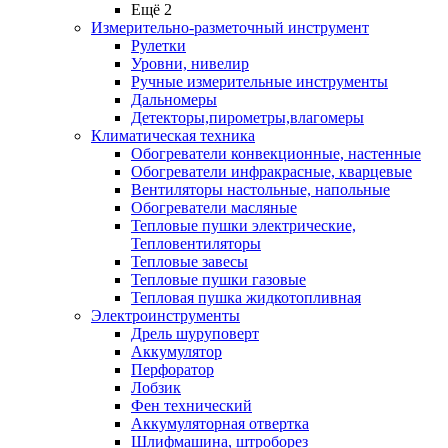
Ещё 2
Измерительно-разметочный инструмент
Рулетки
Уровни, нивелир
Ручные измерительные инструменты
Дальномеры
Детекторы,пирометры,влагомеры
Климатическая техника
Обогреватели конвекционные, настенные
Обогреватели инфракрасные, кварцевые
Вентиляторы настольные, напольные
Обогреватели масляные
Тепловые пушки электрические,
Тепловентиляторы
Тепловые завесы
Тепловые пушки газовые
Тепловая пушка жидкотопливная
Электроинструменты
Дрель шуруповерт
Аккумулятор
Перфоратор
Лобзик
Фен технический
Аккумуляторная отвертка
Шлифмашина, штроборез