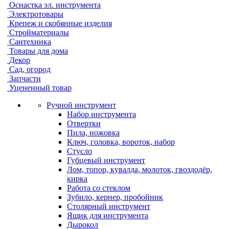
Оснастка эл. инструмента
Электротовары
Крепеж и скобянные изделия
Стройматериалы
Сантехника
Товары для дома
Декор
Сад, огород
Запчасти
Уцененный товар
Ручной инструмент
Набор инструмента
Отвертки
Пила, ножовка
Ключ, головка, вороток, набор
Стусло
Губцевый инструмент
Лом, топор, кувалда, молоток, гвоздодёр,
кирка
Работа со стеклом
Зубило, кернер, пробойник
Столярный инструмент
Ящик для инструмента
Дырокол